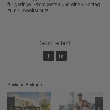
für geringe Stromkosten und einen Beitrag
zum Umweltschutz.
Jetzt teilen!
Facebook
LinkedIn
Ähnliche Beiträge
Heimnetzwerk
LED-Streifen
einrichten:
und LED-
Das
Spots:
onen
unsichtbare
Flimmerfreies