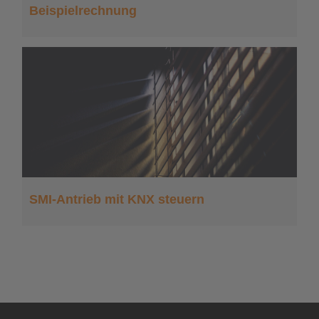
Beispielrechnung
SMI-Antrieb mit KNX steuern