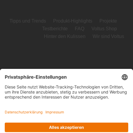
Tipps und Trends
Produkt-Highlights
Projekte
Testberichte
FAQ
Voltus Shop
Hinter den Kulissen
Wir sind Voltus
Voltus GmbH
Loog 7, 23611 Bad Schwartau
Telefon: +49 (0) 451 989 03-0
Kontakt
www.voltus.de
Impressum
|
Datenschutzerklärung