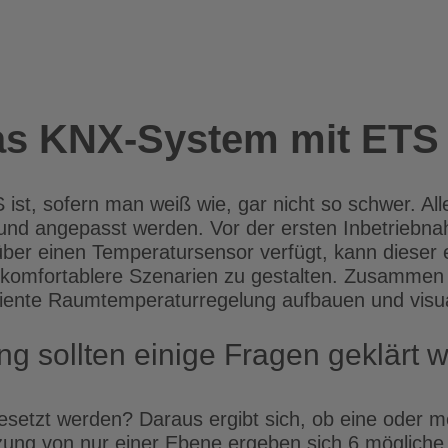
das KNX-System mit ETS
st, sofern man weiß wie, gar nicht so schwer. All
und angepasst werden. Vor der ersten Inbetriebnah
über einen Temperatursensor verfügt, kann dieser 
 komfortablere Szenarien zu gestalten. Zusamme
fiziente Raumtemperaturregelung aufbauen und visua
g sollten einige Fragen geklärt 
besetzt werden? Daraus ergibt sich, ob eine oder 
zung von nur einer Ebene ergeben sich 6 mögliche