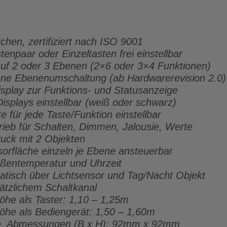
rchen, zertifiziert nach ISO 9001
tenpaar oder Einzeltasten frei einstellbar
auf 2 oder 3 Ebenen (2×6 oder 3×4 Funktionen)
hne Ebenenumschaltung (ab Hardwarerevision 2.0)
isplay zur Funktions- und Statusanzeige
isplays einstellbar (weiß oder schwarz)
e für jede Taste/Funktion einstellbar
rieb für Schalten, Dimmen, Jalousie, Werte
ruck mit 2 Objekten
orfläche einzeln je Ebene ansteuerbar
ßentemperatur und Uhrzeit
matisch über Lichtsensor und Tag/Nacht Objekt
ätzlichem Schaltkanal
he als Taster: 1,10 – 1,25m
he als Bediengerät: 1,50 – 1,60m
se, Abmessungen (B x H): 92mm x 92mm