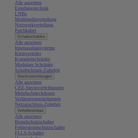
Alle anzeigen
Empfangstechnik
LNBs
Multimediaverteilung
Netzwerkverteilung
Patchkabel
Schaltschränke
Alle anzeigen
Innenausbausysteme
Kleinverteiler
Komplettschränke
Modulare Schränke
Schaltschrank-Zubehör
Steckvorrichtungen
Alle anzeigen
CEE-Steckvorrichtungen
Mehrfachsteckdosen
Verlängerungsleitungen
Netzanschluss-Zubehör
Verteilereinbau
Alle anzeigen
Brandschutzschalter
Fehlerstromschutzschalter
FI-LS-Schalter