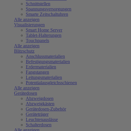
Schnittstellen
Spannungsversorgungen
Smarte Zeitschaltuhren
Alle anzeigen
Visualisierungen
Smart Home Server
Tablet-Halterungen
Touchpanels
Alle anzeigen
Blitzschutz
Anschlussmaterialien
Befestigungsmaterialien
Erdermaterialien
Fangstangen
Leitungsmaterialien
Potentialausgleichsschienen
Alle anzeigen
Gerätedosen
Abzweigdosen
Abzweigkästen
Gerätedosen-Zubehör
Geräteträger
Leuchtenauslässe
Schalterdosen
Alle anzeigen