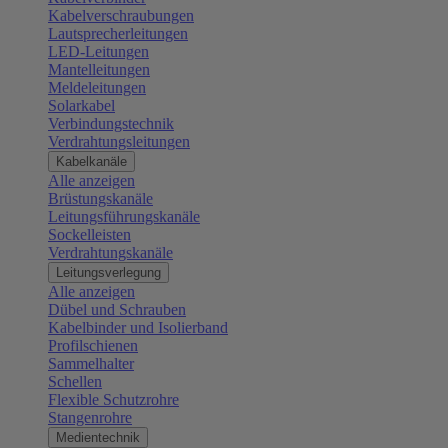
Kabelverschraubungen
Lautsprecherleitungen
LED-Leitungen
Mantelleitungen
Meldeleitungen
Solarkabel
Verbindungstechnik
Verdrahtungsleitungen
Kabelkanäle
Alle anzeigen
Brüstungskanäle
Leitungsführungskanäle
Sockelleisten
Verdrahtungskanäle
Leitungsverlegung
Alle anzeigen
Dübel und Schrauben
Kabelbinder und Isolierband
Profilschienen
Sammelhalter
Schellen
Flexible Schutzrohre
Stangenrohre
Medientechnik