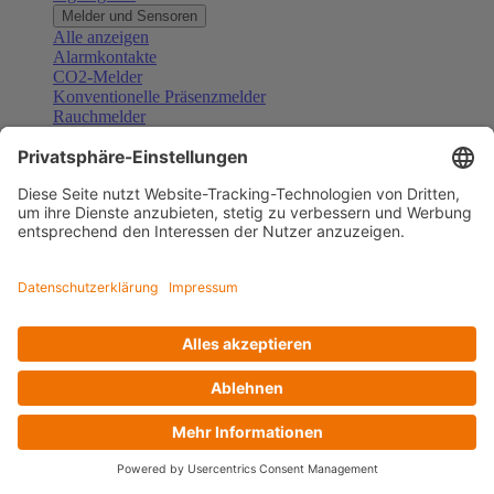
Melder und Sensoren
Alle anzeigen
Alarmkontakte
CO2-Melder
Konventionelle Präsenzmelder
Rauchmelder
Konventionelle Bewegungsmelder
Gefahrenmelder
Zubehör Melder und Sensoren
Türsprechanlagen
Alle anzeigen
Außenstationen
Innenstationen
Klingeltaster und Gongs
Sprechanlagen-Sets
Sprechanlagen-Systemmodule
Zubehör Türkommunikation
Videoüberwachung
Alle anzeigen
Überwachungskameras
Zubehör Videoüberwachung
Zutrittskontrolle
Alle anzeigen
Codetastaturen