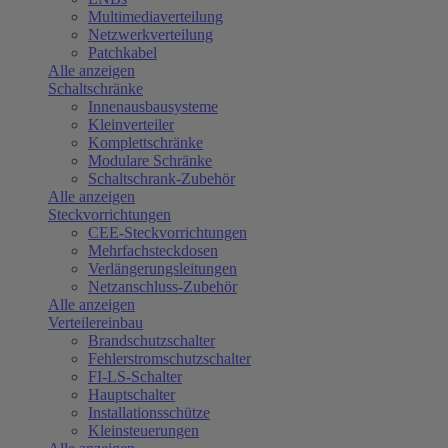
Multimediaverteilung
Netzwerkverteilung
Patchkabel
Alle anzeigen
Schaltschränke
Innenausbausysteme
Kleinverteiler
Komplettschränke
Modulare Schränke
Schaltschrank-Zubehör
Alle anzeigen
Steckvorrichtungen
CEE-Steckvorrichtungen
Mehrfachsteckdosen
Verlängerungsleitungen
Netzanschluss-Zubehör
Alle anzeigen
Verteilereinbau
Brandschutzschalter
Fehlerstromschutzschalter
FI-LS-Schalter
Hauptschalter
Installationsschütze
Kleinsteuerungen