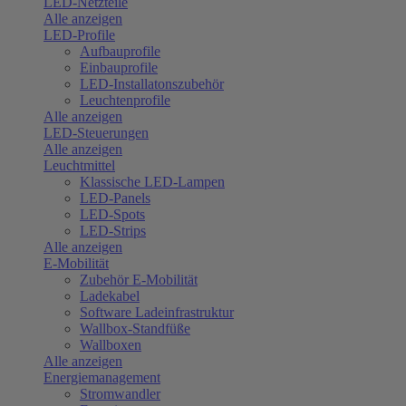
LED-Netzteile
Alle anzeigen
LED-Profile
Aufbauprofile
Einbauprofile
LED-Installatonszubehör
Leuchtenprofile
Alle anzeigen
LED-Steuerungen
Alle anzeigen
Leuchtmittel
Klassische LED-Lampen
LED-Panels
LED-Spots
LED-Strips
Alle anzeigen
E-Mobilität
Zubehör E-Mobilität
Ladekabel
Software Ladeinfrastruktur
Wallbox-Standfüße
Wallboxen
Alle anzeigen
Energiemanagement
Stromwandler