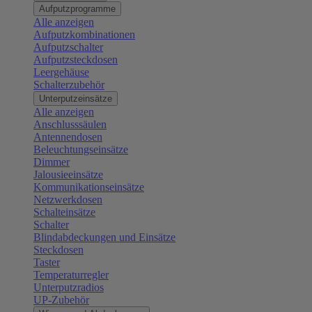
Aufputzprogramme
Alle anzeigen
Aufputzkombinationen
Aufputzschalter
Aufputzsteckdosen
Leergehäuse
Schalterzubehör
Unterputzeinsätze
Alle anzeigen
Anschlusssäulen
Antennendosen
Beleuchtungseinsätze
Dimmer
Jalousieeinsätze
Kommunikationseinsätze
Netzwerkdosen
Schalteinsätze
Schalter
Blindabdeckungen und Einsätze
Steckdosen
Taster
Temperaturregler
Unterputzradios
UP-Zubehör