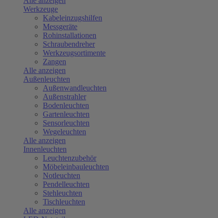
Alle anzeigen
Werkzeuge
Kabeleinzugshilfen
Messgeräte
Rohinstallationen
Schraubendreher
Werkzeugsortimente
Zangen
Alle anzeigen
Außenleuchten
Außenwandleuchten
Außenstrahler
Bodenleuchten
Gartenleuchten
Sensorleuchten
Wegeleuchten
Alle anzeigen
Innenleuchten
Leuchtenzubehör
Möbeleinbauleuchten
Notleuchten
Pendelleuchten
Stehleuchten
Tischleuchten
Alle anzeigen