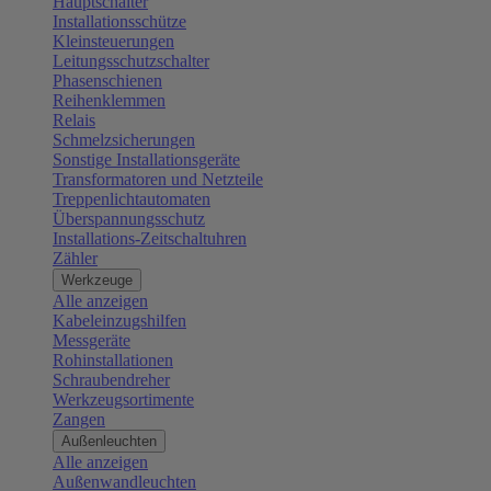
Hauptschalter
Installationsschütze
Kleinsteuerungen
Leitungsschutzschalter
Phasenschienen
Reihenklemmen
Relais
Schmelzsicherungen
Sonstige Installationsgeräte
Transformatoren und Netzteile
Treppenlichtautomaten
Überspannungsschutz
Installations-Zeitschaltuhren
Zähler
Werkzeuge
Alle anzeigen
Kabeleinzugshilfen
Messgeräte
Rohinstallationen
Schraubendreher
Werkzeugsortimente
Zangen
Außenleuchten
Alle anzeigen
Außenwandleuchten