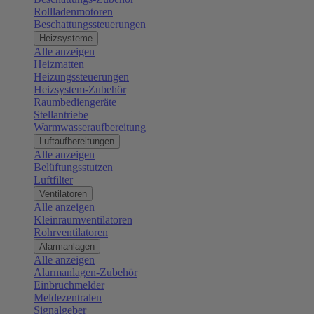
Rollladenmotoren
Beschattungssteuerungen
Heizsysteme
Alle anzeigen
Heizmatten
Heizungssteuerungen
Heizsystem-Zubehör
Raumbediengeräte
Stellantriebe
Warmwasseraufbereitung
Luftaufbereitungen
Alle anzeigen
Belüftungsstutzen
Luftfilter
Ventilatoren
Alle anzeigen
Kleinraumventilatoren
Rohrventilatoren
Alarmanlagen
Alle anzeigen
Alarmanlagen-Zubehör
Einbruchmelder
Meldezentralen
Signalgeber