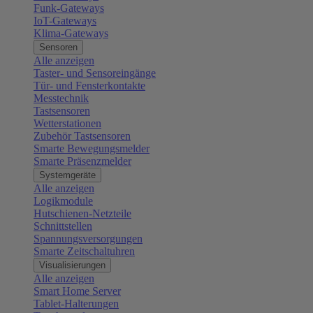
Funk-Gateways
IoT-Gateways
Klima-Gateways
Sensoren
Alle anzeigen
Taster- und Sensoreingänge
Tür- und Fensterkontakte
Messtechnik
Tastsensoren
Wetterstationen
Zubehör Tastsensoren
Smarte Bewegungsmelder
Smarte Präsenzmelder
Systemgeräte
Alle anzeigen
Logikmodule
Hutschienen-Netzteile
Schnittstellen
Spannungsversorgungen
Smarte Zeitschaltuhren
Visualisierungen
Alle anzeigen
Smart Home Server
Tablet-Halterungen