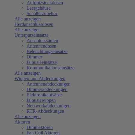
Aufputzsteckdosen
Leergehäuse
Schalterzubehör
Alle anzeigen
Herdanschlussdosen
Alle anzeigen
Unterputzeinsätze
Anschlusssäulen
Antennendosen
Beleuchtungseinsätze
Dimmer
Jalousieeinsätze
Kommunikationseinsätze
Alle anzeigen
Wippen und Abdeckungen
Antennenabdeckungen
Dimmerabdeckungen
Elektronikaufsätze
Jalousiewippen
Netzwerkabdeckungen
RTR-Abdeckungen
Alle anzeigen
Aktoren
Dimmaktoren
Fan Coil Aktoren