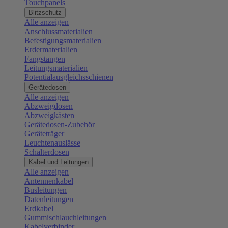
Touchpanels
Blitzschutz
Alle anzeigen
Anschlussmaterialien
Befestigungsmaterialien
Erdermaterialien
Fangstangen
Leitungsmaterialien
Potentialausgleichsschienen
Gerätedosen
Alle anzeigen
Abzweigdosen
Abzweigkästen
Gerätedosen-Zubehör
Geräteträger
Leuchtenauslässe
Schalterdosen
Kabel und Leitungen
Alle anzeigen
Antennenkabel
Busleitungen
Datenleitungen
Erdkabel
Gummischlauchleitungen
Kabelverbinder