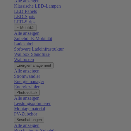
Alle anzeigen
Klassische LED-Lampen
LED-Panels
LED-Spots
LED-Strips
E-Mobilität
Alle anzeigen
Zubehör E-Mobilität
Ladekabel
Software Ladeinfrastruktur
Wallbox-Standfüße
Wallboxen
Energiemanagement
Alle anzeigen
Stromwandler
Energiemanager
Energiezähler
Photovoltaik
Alle anzeigen
Leistungsoptimierer
Montagematerial
PV-Zubehör
Beschattungen
Alle anzeigen
Beschattungs-Zubehör