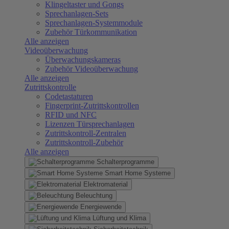
Klingeltaster und Gongs
Sprechanlagen-Sets
Sprechanlagen-Systemmodule
Zubehör Türkommunikation
Alle anzeigen
Videoüberwachung
Überwachungskameras
Zubehör Videoüberwachung
Alle anzeigen
Zutrittskontrolle
Codetastaturen
Fingerprint-Zutrittskontrollen
RFID und NFC
Lizenzen Türsprechanlagen
Zutrittskontroll-Zentralen
Zutrittskontroll-Zubehör
Alle anzeigen
Schalterprogramme
Smart Home Systeme
Elektromaterial
Beleuchtung
Energiewende
Lüftung und Klima