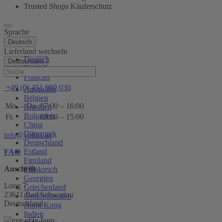
Trusted Shops Käuferschutz
Sprache
Deutsch
Lieferland wechseln
Deutsch
Deutschland
English
Hilfe
Français
+49 (0) 451 989 030
Australien
Belgien
Mo. – Do.
07:00 – 16:00
Brasilien
Bulgarien
Fr.
08:00 – 15:00
China
Dänemark
info@voltus.de
Deutschland
Estland
FAQ
Finnland
Anschrift
Frankreich
Georgien
Loog 7
Griechenland
23611 Bad Schwartau
Großbritannien
Deutschland
Hong Kong
Indien