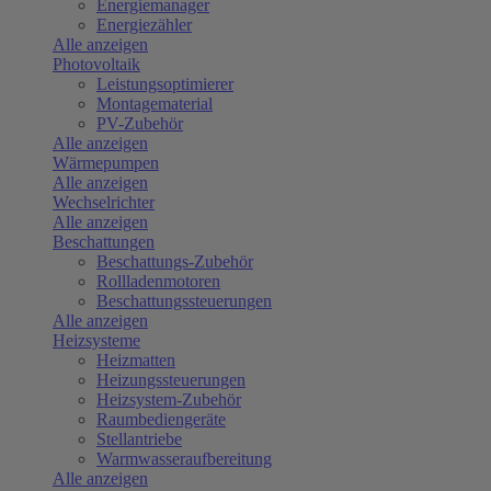
Energiemanager
Energiezähler
Alle anzeigen
Photovoltaik
Leistungsoptimierer
Montagematerial
PV-Zubehör
Alle anzeigen
Wärmepumpen
Alle anzeigen
Wechselrichter
Alle anzeigen
Beschattungen
Beschattungs-Zubehör
Rollladenmotoren
Beschattungssteuerungen
Alle anzeigen
Heizsysteme
Heizmatten
Heizungssteuerungen
Heizsystem-Zubehör
Raumbediengeräte
Stellantriebe
Warmwasseraufbereitung
Alle anzeigen