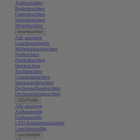
Außenstrahler
Bodenleuchten
Gartenleuchten
Sensorleuchten
Wegeleuchten
Innenleuchten
Alle anzeigen
Leuchtenzubehör
Möbeleinbauleuchten
Notleuchten
Pendelleuchten
Stehleuchten
Tischleuchten
Unterbauleuchten
Innenwandleuchten
Deckenaufbauleuchten
Deckeneinbauleuchten
LED-Profile
Alle anzeigen
Aufbauprofile
Einbauprofile
LED-Installatonszubehör
Leuchtenprofile
Leuchtmittel