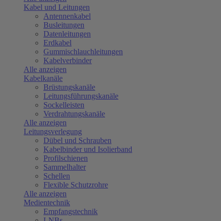
Kabel und Leitungen
Antennenkabel
Busleitungen
Datenleitungen
Erdkabel
Gummischlauchleitungen
Kabelverbinder
Alle anzeigen
Kabelkanäle
Brüstungskanäle
Leitungsführungskanäle
Sockelleisten
Verdrahtungskanäle
Alle anzeigen
Leitungsverlegung
Dübel und Schrauben
Kabelbinder und Isolierband
Profilschienen
Sammelhalter
Schellen
Flexible Schutzrohre
Alle anzeigen
Medientechnik
Empfangstechnik
LNBs