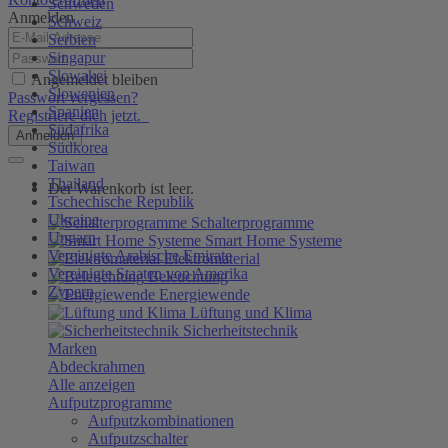
Schweden
Anmelden
Schweiz
Serbien
Singapur
Slowakei
Angemeldet bleiben
Slowenien
Passwort vergessen?
Spanien
Registriere dich jetzt.
Südafrika
Anmelden
Südkorea
Taiwan
Thailand
Der Warenkorb ist leer.
Tschechische Republik
Ukraine
Schalterprogramme
Ungarn
Smart Home Systeme
Vereinigte Arabische Emirate
Elektromaterial
Vereinigte Staaten von Amerika
Beleuchtung
Zypern
Energiewende
Lüftung und Klima
Sicherheitstechnik
Marken
Abdeckrahmen
Alle anzeigen
Aufputzprogramme
Aufputzkombinationen
Aufputzschalter