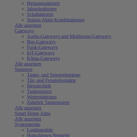
Heizungsaktoren
Jalousieaktoren
Schaltaktoren
Sensor-Aktor-Kombinationen
Alle anzeigen
Gateways
Audio-Gateways und Multiroom-Gateways
Bus-Gateways
Funk-Gateways
IoT-Gateways
Klima-Gateways
Alle anzeigen
Sensoren
Taster- und Sensoreingänge
Tür- und Fensterkontakte
Messtechnik
Tastsensoren
Wetterstationen
Zubehör Tastsensoren
Alle anzeigen
Smart Home Apps
Alle anzeigen
Systemgeräte
Logikmodule
Hutschienen-Netzteile