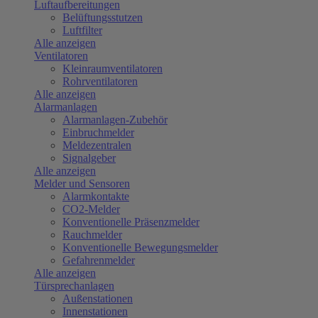
Luftaufbereitungen
Belüftungsstutzen
Luftfilter
Alle anzeigen
Ventilatoren
Kleinraumventilatoren
Rohrventilatoren
Alle anzeigen
Alarmanlagen
Alarmanlagen-Zubehör
Einbruchmelder
Meldezentralen
Signalgeber
Alle anzeigen
Melder und Sensoren
Alarmkontakte
CO2-Melder
Konventionelle Präsenzmelder
Rauchmelder
Konventionelle Bewegungsmelder
Gefahrenmelder
Alle anzeigen
Türsprechanlagen
Außenstationen
Innenstationen