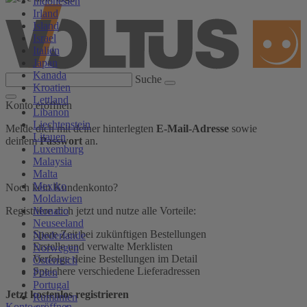
Indonesien
Irland
Island
Israel
Italien
Japan
Kanada
Suche
Kroatien
Lettland
Konto eröffnen
Libanon
Liechtenstein
Melde dich mit deiner hinterlegten
E-Mail-Adresse
sowie
Litauen
deinem
Passwort
an.
Luxemburg
Malaysia
Malta
Mexiko
Noch kein Kundenkonto?
Moldawien
Monaco
Registriere dich jetzt und nutze alle Vorteile:
Neuseeland
Spare Zeit bei zukünftigen Bestellungen
Niederlande
Erstelle und verwalte Merklisten
Norwegen
Verfolge deine Bestellungen im Detail
Österreich
Speichere verschiedene Lieferadressen
Polen
Portugal
Jetzt kostenlos registrieren
Rumänien
Konto eröffnen