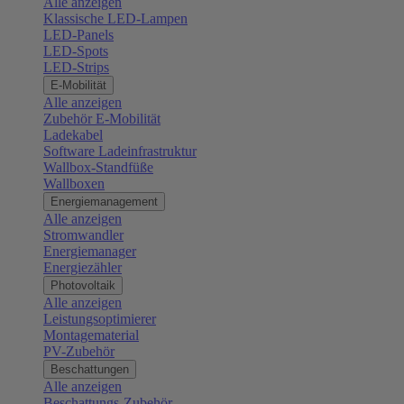
Alle anzeigen
Klassische LED-Lampen
LED-Panels
LED-Spots
LED-Strips
E-Mobilität
Alle anzeigen
Zubehör E-Mobilität
Ladekabel
Software Ladeinfrastruktur
Wallbox-Standfüße
Wallboxen
Energiemanagement
Alle anzeigen
Stromwandler
Energiemanager
Energiezähler
Photovoltaik
Alle anzeigen
Leistungsoptimierer
Montagematerial
PV-Zubehör
Beschattungen
Alle anzeigen
Beschattungs-Zubehör