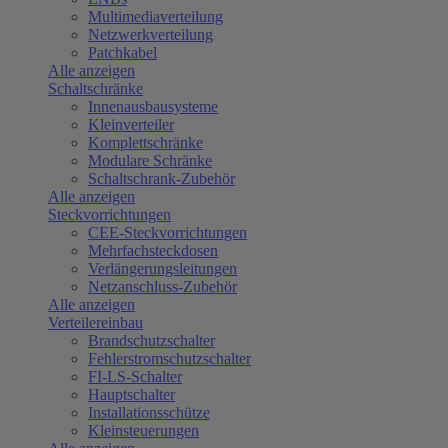
Multimediaverteilung
Netzwerkverteilung
Patchkabel
Alle anzeigen
Schaltschränke
Innenausbausysteme
Kleinverteiler
Komplettschränke
Modulare Schränke
Schaltschrank-Zubehör
Alle anzeigen
Steckvorrichtungen
CEE-Steckvorrichtungen
Mehrfachsteckdosen
Verlängerungsleitungen
Netzanschluss-Zubehör
Alle anzeigen
Verteilereinbau
Brandschutzschalter
Fehlerstromschutzschalter
FI-LS-Schalter
Hauptschalter
Installationsschütze
Kleinsteuerungen