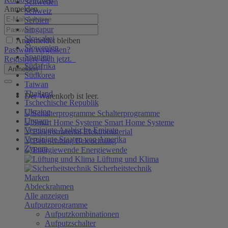
Schweden
Anmelden
Schweiz
Serbien
Singapur
Slowakei
Angemeldet bleiben
Slowenien
Passwort vergessen?
Spanien
Registriere dich jetzt.
Südafrika
Anmelden
Südkorea
Taiwan
Thailand
Der Warenkorb ist leer.
Tschechische Republik
Ukraine
Schalterprogramme
Ungarn
Smart Home Systeme
Vereinigte Arabische Emirate
Elektromaterial
Vereinigte Staaten von Amerika
Beleuchtung
Zypern
Energiewende
Lüftung und Klima
Sicherheitstechnik
Marken
Abdeckrahmen
Alle anzeigen
Aufputzprogramme
Aufputzkombinationen
Aufputzschalter