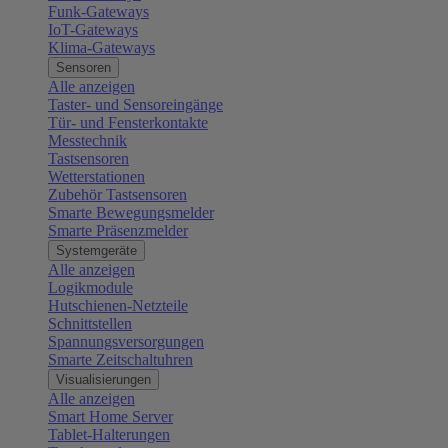
Funk-Gateways
IoT-Gateways
Klima-Gateways
Sensoren
Alle anzeigen
Taster- und Sensoreingänge
Tür- und Fensterkontakte
Messtechnik
Tastsensoren
Wetterstationen
Zubehör Tastsensoren
Smarte Bewegungsmelder
Smarte Präsenzmelder
Systemgeräte
Alle anzeigen
Logikmodule
Hutschienen-Netzteile
Schnittstellen
Spannungsversorgungen
Smarte Zeitschaltuhren
Visualisierungen
Alle anzeigen
Smart Home Server
Tablet-Halterungen