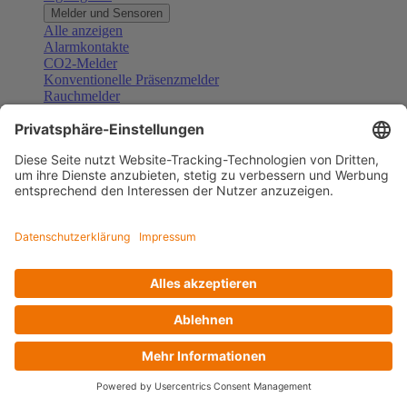
Melder und Sensoren
Alle anzeigen
Alarmkontakte
CO2-Melder
Konventionelle Präsenzmelder
Rauchmelder
Konventionelle Bewegungsmelder
Gefahrenmelder
Zubehör Melder und Sensoren
Türsprechanlagen
Alle anzeigen
Außenstationen
Innenstationen
Klingeltaster und Gongs
Sprechanlagen-Sets
Sprechanlagen-Systemmodule
Zubehör Türkommunikation
Videoüberwachung
Alle anzeigen
Überwachungskameras
Zubehör Videoüberwachung
Zutrittskontrolle
Alle anzeigen
Codetastaturen