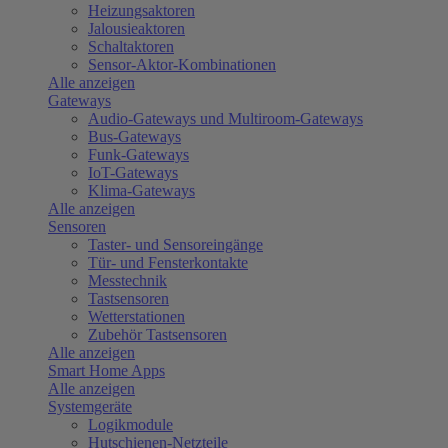
Heizungsaktoren
Jalousieaktoren
Schaltaktoren
Sensor-Aktor-Kombinationen
Alle anzeigen
Gateways
Audio-Gateways und Multiroom-Gateways
Bus-Gateways
Funk-Gateways
IoT-Gateways
Klima-Gateways
Alle anzeigen
Sensoren
Taster- und Sensoreingänge
Tür- und Fensterkontakte
Messtechnik
Tastsensoren
Wetterstationen
Zubehör Tastsensoren
Alle anzeigen
Smart Home Apps
Alle anzeigen
Systemgeräte
Logikmodule
Hutschienen-Netzteile