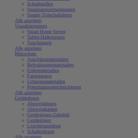
Schnittstellen
Spannungsversorgungen
Smarte Zeitschaltuhren
Alle anzeigen
Visualisierungen
Smart Home Server
Tablet-Halterungen
Touchpanels
Alle anzeigen
Blitzschutz
Anschlussmaterialien
Befestigungsmaterialien
Erdermaterialien
Fangstangen
Leitungsmaterialien
Potentialausgleichsschienen
Alle anzeigen
Gerätedosen
Abzweigdosen
Abzweigkästen
Gerätedosen-Zubehör
Geräteträger
Leuchtenauslässe
Schalterdosen
Alle anzeigen