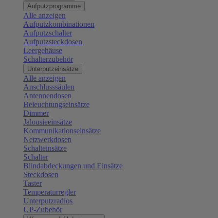
Aufputzprogramme
Alle anzeigen
Aufputzkombinationen
Aufputzschalter
Aufputzsteckdosen
Leergehäuse
Schalterzubehör
Unterputzeinsätze
Alle anzeigen
Anschlusssäulen
Antennendosen
Beleuchtungseinsätze
Dimmer
Jalousieeinsätze
Kommunikationseinsätze
Netzwerkdosen
Schalteinsätze
Schalter
Blindabdeckungen und Einsätze
Steckdosen
Taster
Temperaturregler
Unterputzradios
UP-Zubehör