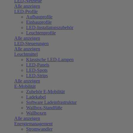
LED-Netzteile
Alle anzeigen
LED-Profile
Aufbauprofile
Einbauprofile
LED-Installatonszubehör
Leuchtenprofile
Alle anzeigen
LED-Steuerungen
Alle anzeigen
Leuchtmittel
Klassische LED-Lampen
LED-Panels
LED-Spots
LED-Strips
Alle anzeigen
E-Mobilität
Zubehör E-Mobilität
Ladekabel
Software Ladeinfrastruktur
Wallbox-Standfüße
Wallboxen
Alle anzeigen
Energiemanagement
Stromwandler