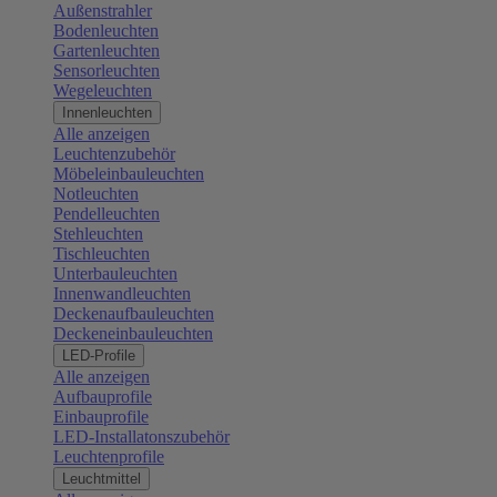
Außenstrahler
Bodenleuchten
Gartenleuchten
Sensorleuchten
Wegeleuchten
Innenleuchten
Alle anzeigen
Leuchtenzubehör
Möbeleinbauleuchten
Notleuchten
Pendelleuchten
Stehleuchten
Tischleuchten
Unterbauleuchten
Innenwandleuchten
Deckenaufbauleuchten
Deckeneinbauleuchten
LED-Profile
Alle anzeigen
Aufbauprofile
Einbauprofile
LED-Installatonszubehör
Leuchtenprofile
Leuchtmittel