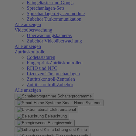
Klingeltaster und Gongs
Sprechanlagen-Sets
Sprechanlagen-Systemmodule
Zubehör Türkommunikation
Alle anzeigen
Videoüberwachung
Überwachungskameras
Zubehör Videoüberwachung
Alle anzeigen
Zutrittskontrolle
Codetastaturen
Fingerprint-Zutrittskontrollen
RFID und NFC
Lizenzen Türsprechanlagen
Zutrittskontroll-Zentralen
Zutrittskontroll-Zubehör
Alle anzeigen
Schalterprogramme
Smart Home Systeme
Elektromaterial
Beleuchtung
Energiewende
Lüftung und Klima