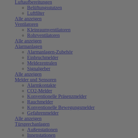
Luftaufbereitungen
Belüftungsstutzen
Luftfilter
Alle anzeigen
Ventilatoren
Kleinraumventilatoren
Rohrventilatoren
Alle anzeigen
Alarmanlagen
Alarmanlagen-Zubehör
Einbruchmelder
Meldezentralen
Signalgeber
Alle anzeigen
Melder und Sensoren
Alarmkontakte
CO2-Melder
Konventionelle Präsenzmelder
Rauchmelder
Konventionelle Bewegungsmelder
Gefahrenmelder
Alle anzeigen
Türsprechanlagen
Außenstationen
Innenstationen