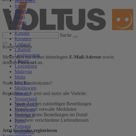
Indonesien
Irland
Island
Israel
Italien
Japan
Kanada
Suche
Kroatien
Lettland
Konto eröffnen
Libanon
Liechtenstein
Melde dich mit deiner hinterlegten
E-Mail-Adresse
sowie
Litauen
deinem
Passwort
an.
Luxemburg
Malaysia
Malta
Mexiko
Noch kein Kundenkonto?
Moldawien
Monaco
Registriere dich jetzt und nutze alle Vorteile:
Neuseeland
Spare Zeit bei zukünftigen Bestellungen
Niederlande
Erstelle und verwalte Merklisten
Norwegen
Verfolge deine Bestellungen im Detail
Österreich
Speichere verschiedene Lieferadressen
Polen
Portugal
Jetzt kostenlos registrieren
Rumänien
Konto eröffnen