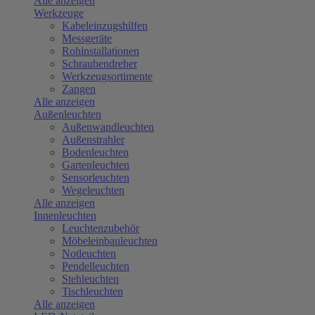
Alle anzeigen
Werkzeuge
Kabeleinzugshilfen
Messgeräte
Rohinstallationen
Schraubendreher
Werkzeugsortimente
Zangen
Alle anzeigen
Außenleuchten
Außenwandleuchten
Außenstrahler
Bodenleuchten
Gartenleuchten
Sensorleuchten
Wegeleuchten
Alle anzeigen
Innenleuchten
Leuchtenzubehör
Möbeleinbauleuchten
Notleuchten
Pendelleuchten
Stehleuchten
Tischleuchten
Alle anzeigen