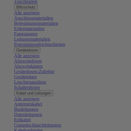
Touchpanels
Blitzschutz
Alle anzeigen
Anschlussmaterialien
Befestigungsmaterialien
Erdermaterialien
Fangstangen
Leitungsmaterialien
Potentialausgleichsschienen
Gerätedosen
Alle anzeigen
Abzweigdosen
Abzweigkästen
Gerätedosen-Zubehör
Geräteträger
Leuchtenauslässe
Schalterdosen
Kabel und Leitungen
Alle anzeigen
Antennenkabel
Busleitungen
Datenleitungen
Erdkabel
Gummischlauchleitungen
Kabelverbinder