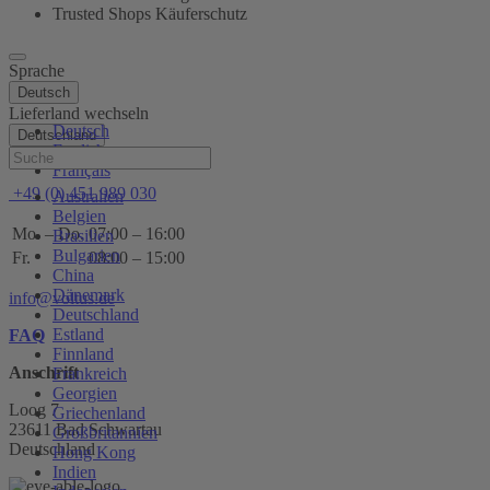
Trusted Shops Käuferschutz
Sprache
Deutsch
Lieferland wechseln
Deutsch
Deutschland
English
Hilfe
Français
+49 (0) 451 989 030
Australien
Belgien
Mo. – Do.
07:00 – 16:00
Brasilien
Bulgarien
Fr.
08:00 – 15:00
China
Dänemark
info@voltus.de
Deutschland
Estland
FAQ
Finnland
Anschrift
Frankreich
Georgien
Loog 7
Griechenland
23611 Bad Schwartau
Großbritannien
Deutschland
Hong Kong
Indien