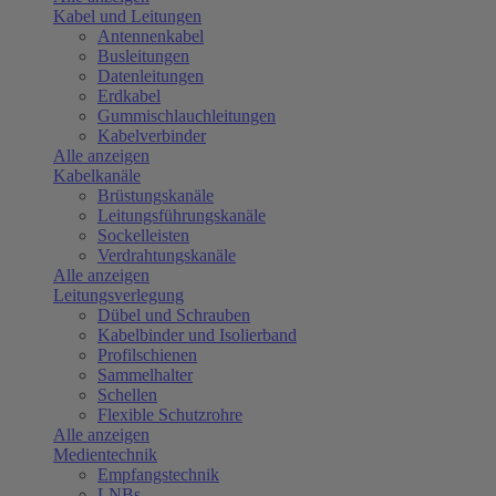
Kabel und Leitungen
Antennenkabel
Busleitungen
Datenleitungen
Erdkabel
Gummischlauchleitungen
Kabelverbinder
Alle anzeigen
Kabelkanäle
Brüstungskanäle
Leitungsführungskanäle
Sockelleisten
Verdrahtungskanäle
Alle anzeigen
Leitungsverlegung
Dübel und Schrauben
Kabelbinder und Isolierband
Profilschienen
Sammelhalter
Schellen
Flexible Schutzrohre
Alle anzeigen
Medientechnik
Empfangstechnik
LNBs