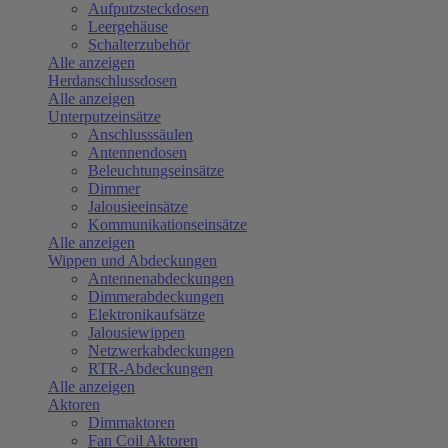
Aufputzsteckdosen
Leergehäuse
Schalterzubehör
Alle anzeigen
Herdanschlussdosen
Alle anzeigen
Unterputzeinsätze
Anschlusssäulen
Antennendosen
Beleuchtungseinsätze
Dimmer
Jalousieeinsätze
Kommunikationseinsätze
Alle anzeigen
Wippen und Abdeckungen
Antennenabdeckungen
Dimmerabdeckungen
Elektronikaufsätze
Jalousiewippen
Netzwerkabdeckungen
RTR-Abdeckungen
Alle anzeigen
Aktoren
Dimmaktoren
Fan Coil Aktoren