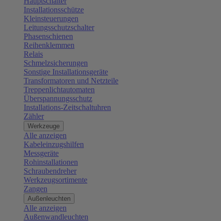
Hauptschalter
Installationsschütze
Kleinsteuerungen
Leitungsschutzschalter
Phasenschienen
Reihenklemmen
Relais
Schmelzsicherungen
Sonstige Installationsgeräte
Transformatoren und Netzteile
Treppenlichtautomaten
Überspannungsschutz
Installations-Zeitschaltuhren
Zähler
Werkzeuge
Alle anzeigen
Kabeleinzugshilfen
Messgeräte
Rohinstallationen
Schraubendreher
Werkzeugsortimente
Zangen
Außenleuchten
Alle anzeigen
Außenwandleuchten