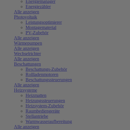
Energiemanager
Energiezähler
Alle anzeigen
Photovoltaik
Leistungsoptimierer
Montagematerial
PV-Zubehör
Alle anzeigen
Wärmepumpen
Alle anzeigen
Wechselrichter
Alle anzeigen
Beschattungen
Beschattungs-Zubehör
Rollladenmotoren
Beschattungssteuerungen
Alle anzeigen
Heizsysteme
Heizmatten
Heizungssteuerungen
Heizsystem-Zubehör
Raumbediengeräte
Stellantriebe
Warmwasseraufbereitung
Alle anzeigen