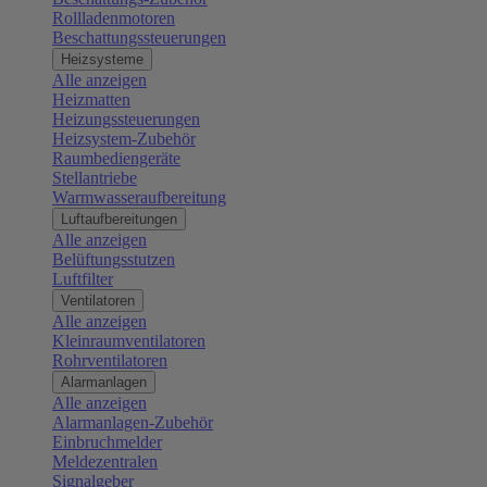
Rollladenmotoren
Beschattungssteuerungen
Heizsysteme
Alle anzeigen
Heizmatten
Heizungssteuerungen
Heizsystem-Zubehör
Raumbediengeräte
Stellantriebe
Warmwasseraufbereitung
Luftaufbereitungen
Alle anzeigen
Belüftungsstutzen
Luftfilter
Ventilatoren
Alle anzeigen
Kleinraumventilatoren
Rohrventilatoren
Alarmanlagen
Alle anzeigen
Alarmanlagen-Zubehör
Einbruchmelder
Meldezentralen
Signalgeber