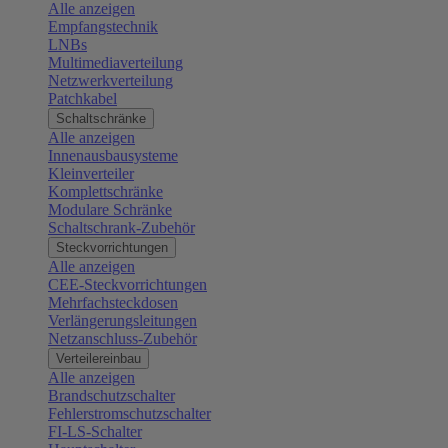
Alle anzeigen
Empfangstechnik
LNBs
Multimediaverteilung
Netzwerkverteilung
Patchkabel
Schaltschränke
Alle anzeigen
Innenausbausysteme
Kleinverteiler
Komplettschränke
Modulare Schränke
Schaltschrank-Zubehör
Steckvorrichtungen
Alle anzeigen
CEE-Steckvorrichtungen
Mehrfachsteckdosen
Verlängerungsleitungen
Netzanschluss-Zubehör
Verteilereinbau
Alle anzeigen
Brandschutzschalter
Fehlerstromschutzschalter
FI-LS-Schalter