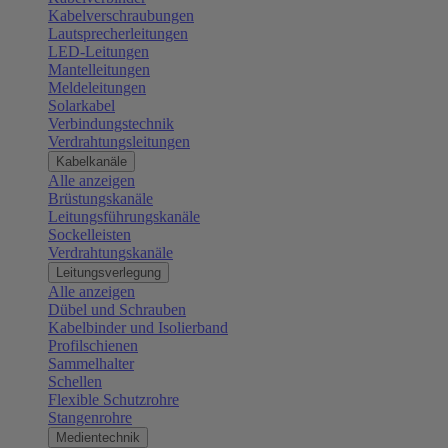
Kabelverschraubungen
Lautsprecherleitungen
LED-Leitungen
Mantelleitungen
Meldeleitungen
Solarkabel
Verbindungstechnik
Verdrahtungsleitungen
Kabelkanäle
Alle anzeigen
Brüstungskanäle
Leitungsführungskanäle
Sockelleisten
Verdrahtungskanäle
Leitungsverlegung
Alle anzeigen
Dübel und Schrauben
Kabelbinder und Isolierband
Profilschienen
Sammelhalter
Schellen
Flexible Schutzrohre
Stangenrohre
Medientechnik