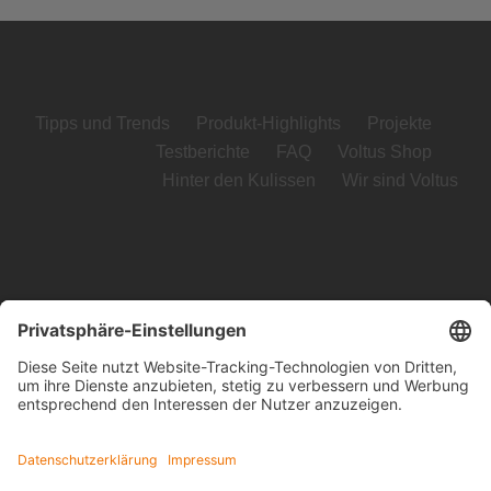
Tipps und Trends
Produkt-Highlights
Projekte
Testberichte
FAQ
Voltus Shop
Hinter den Kulissen
Wir sind Voltus
Voltus GmbH
Loog 7, 23611 Bad Schwartau
Telefon: +49 (0) 451 989 03-0
Kontakt
www.voltus.de