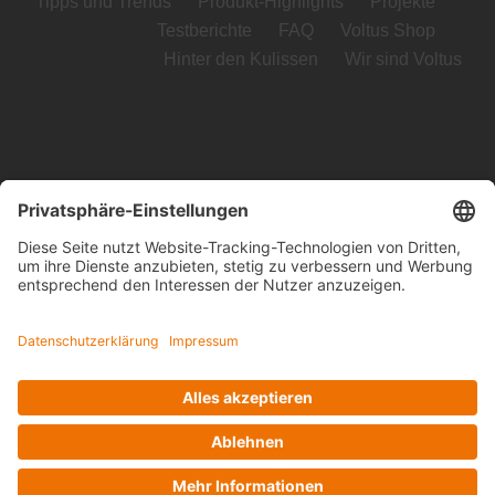
Tipps und Trends
Produkt-Highlights
Projekte
Testberichte
FAQ
Voltus Shop
Hinter den Kulissen
Wir sind Voltus
Voltus GmbH
Loog 7, 23611 Bad Schwartau
Telefon: +49 (0) 451 989 03-0
Kontakt
www.voltus.de
Impressum
|
Datenschutzerklärung
Facebook
Instagram
YouTube
LinkedIn