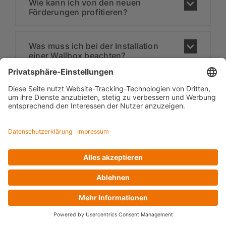
Wie kann ich von den neuen
Förderungen profitieren?
Was muss ich bei der Installation
einer Wallbox beachten?
Quellen:
Studie – Analyse Wärmepumpen im
Gebäudesektor (dena.de)
BMWK – Jetzt umsteigen auf
klimafreundliche Wärme!
(energiewechsel.de)
BMWK – Investieren lohnt sich:
Bundesförderung für effiziente Gebäude
(BEG) (energiewechsel.de)