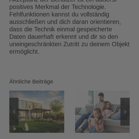
positives Merkmal der Technologie.
Fehlfunktionen kannst du vollständig
ausschließen und dich daran orientieren,
dass die Technik einmal gespeicherte
Daten dauerhaft erkennt und dir so den
uneingeschränkten Zutritt zu deinem Objekt
ermöglicht.
Ähnliche Beiträge
Heimnetzwerk
LED-Streifen
einrichten:
und LED-
Das
Spots:
onen
unsichtbare
Flimmerfreies
h
Fundament
Dimmen mit
für dein KNX
24-Volt-