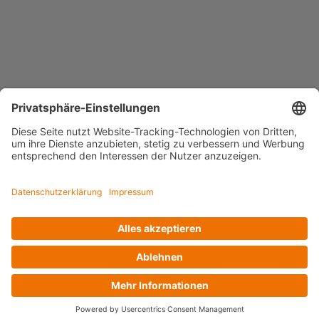
Smart Home
Konstantspan
Voltus GmbH
Loog 7, 23611 Bad Schwartau
Telefon: +49 (0) 451 989 03-0
Kontakt
www.voltus.de
Impressum
|
Datenschutzerklärung
Facebook
Instagram
YouTube
LinkedIn