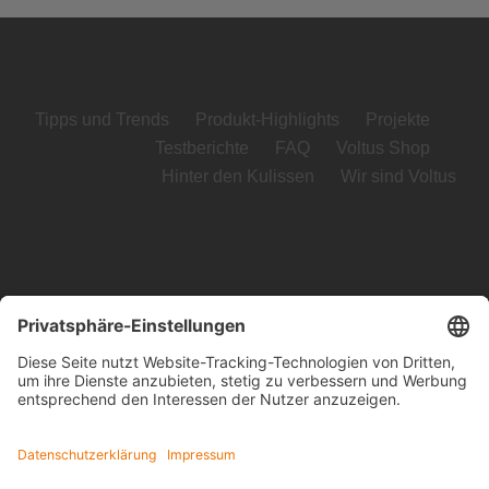
Tipps und Trends
Produkt-Highlights
Projekte
Testberichte
FAQ
Voltus Shop
Hinter den Kulissen
Wir sind Voltus
Voltus GmbH
Loog 7, 23611 Bad Schwartau
Telefon: +49 (0) 451 989 03-0
Kontakt
www.voltus.de