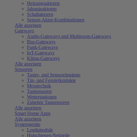
Heizungsaktoren
Jalousieaktoren
Schaltaktoren
Sensor-Aktor-Kombinationen
Alle anzeigen
Gateways
Audio-Gateways und Multiroom-Gateways
Bus-Gateways
Funk-Gateways
IoT-Gateways
Klima-Gateways
Alle anzeigen
Sensoren
Taster- und Sensoreingänge
Tür- und Fensterkontakte
Messtechnik
Tastsensoren
Wetterstationen
Zubehör Tastsensoren
Alle anzeigen
Smart Home Apps
Alle anzeigen
Systemgeräte
Logikmodule
Hutschienen-Netzteile