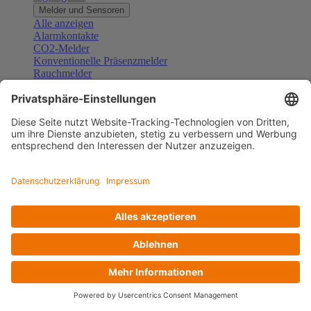
Melder und Sensoren
Alle anzeigen
Alarmkontakte
CO2-Melder
Konventionelle Präsenzmelder
Rauchmelder
Konventionelle Bewegungsmelder
Gefahrenmelder
Zubehör Melder und Sensoren
Türsprechanlagen
Alle anzeigen
Außenstationen
Innenstationen
Klingeltaster und Gongs
Sprechanlagen-Sets
Sprechanlagen-Systemmodule
Zubehör Türkommunikation
Videoüberwachung
Alle anzeigen
Überwachungskameras
Zubehör Videoüberwachung
Zutrittskontrolle
Alle anzeigen
Codetastaturen