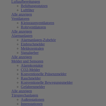
Luftaufbereitungen
Belüftungsstutzen
Luftfilter
Alle anzeigen
Ventilatoren
Kleinraumventilatoren
Rohrventilatoren
Alle anzeigen
Alarmanlagen
Alarmanlagen-Zubehör
Einbruchmelder
Meldezentralen
Signalgeber
Alle anzeigen
Melder und Sensoren
Alarmkontakte
CO2-Melder
Konventionelle Präsenzmelder
Rauchmelder
Konventionelle Bewegungsmelder
Gefahrenmelder
Alle anzeigen
Türsprechanlagen
Außenstationen
Innenstationen