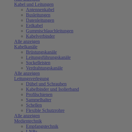
Kabel und Leitungen
Antennenkabel
Busleitungen
Datenleitungen
Erdkabel
Gummischlauchleitungen
Kabelverbinder
Alle anzeigen
Kabelkanäle
Brüstungskanäle
Leitungsführungskanäle
Sockelleisten
Verdrahtungskanäle
Alle anzeigen
Leitungsverlegung
Dübel und Schrauben
Kabelbinder und Isolierband
Profilschienen
Sammelhalter
Schellen
Flexible Schutzrohre
Alle anzeigen
Medientechnik
Empfangstechnik
LNBs