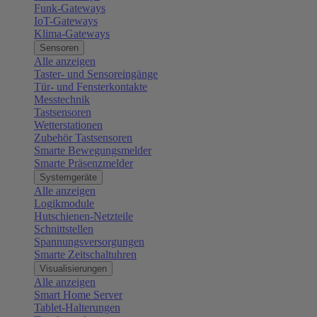
Funk-Gateways
IoT-Gateways
Klima-Gateways
Sensoren
Alle anzeigen
Taster- und Sensoreingänge
Tür- und Fensterkontakte
Messtechnik
Tastsensoren
Wetterstationen
Zubehör Tastsensoren
Smarte Bewegungsmelder
Smarte Präsenzmelder
Systemgeräte
Alle anzeigen
Logikmodule
Hutschienen-Netzteile
Schnittstellen
Spannungsversorgungen
Smarte Zeitschaltuhren
Visualisierungen
Alle anzeigen
Smart Home Server
Tablet-Halterungen