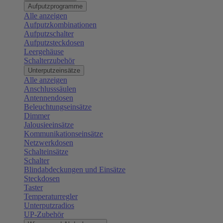
Aufputzprogramme
Alle anzeigen
Aufputzkombinationen
Aufputzschalter
Aufputzsteckdosen
Leergehäuse
Schalterzubehör
Unterputzeinsätze
Alle anzeigen
Anschlusssäulen
Antennendosen
Beleuchtungseinsätze
Dimmer
Jalousieeinsätze
Kommunikationseinsätze
Netzwerkdosen
Schalteinsätze
Schalter
Blindabdeckungen und Einsätze
Steckdosen
Taster
Temperaturregler
Unterputzradios
UP-Zubehör