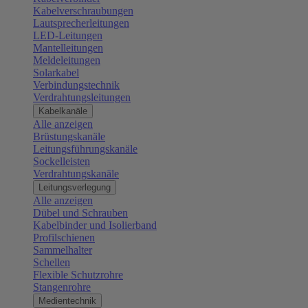
Kabelverschraubungen
Lautsprecherleitungen
LED-Leitungen
Mantelleitungen
Meldeleitungen
Solarkabel
Verbindungstechnik
Verdrahtungsleitungen
Kabelkanäle
Alle anzeigen
Brüstungskanäle
Leitungsführungskanäle
Sockelleisten
Verdrahtungskanäle
Leitungsverlegung
Alle anzeigen
Dübel und Schrauben
Kabelbinder und Isolierband
Profilschienen
Sammelhalter
Schellen
Flexible Schutzrohre
Stangenrohre
Medientechnik