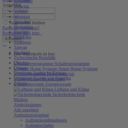
Schweden
Anmelden
Schweiz
Serbien
Singapur
Slowakei
Angemeldet bleiben
Slowenien
Passwort vergessen?
Spanien
Registriere dich jetzt.
Südafrika
Anmelden
Südkorea
Taiwan
Thailand
Der Warenkorb ist leer.
Tschechische Republik
Ukraine
Schalterprogramme
Ungarn
Smart Home Systeme
Vereinigte Arabische Emirate
Elektromaterial
Vereinigte Staaten von Amerika
Beleuchtung
Zypern
Energiewende
Lüftung und Klima
Sicherheitstechnik
Marken
Abdeckrahmen
Alle anzeigen
Aufputzprogramme
Aufputzkombinationen
Aufputzschalter