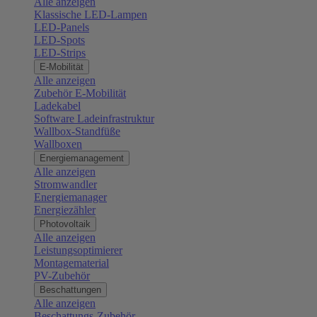
Alle anzeigen
Klassische LED-Lampen
LED-Panels
LED-Spots
LED-Strips
E-Mobilität
Alle anzeigen
Zubehör E-Mobilität
Ladekabel
Software Ladeinfrastruktur
Wallbox-Standfüße
Wallboxen
Energiemanagement
Alle anzeigen
Stromwandler
Energiemanager
Energiezähler
Photovoltaik
Alle anzeigen
Leistungsoptimierer
Montagematerial
PV-Zubehör
Beschattungen
Alle anzeigen
Beschattungs-Zubehör