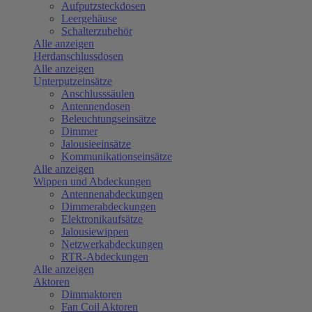
Aufputzsteckdosen
Leergehäuse
Schalterzubehör
Alle anzeigen
Herdanschlussdosen
Alle anzeigen
Unterputzeinsätze
Anschlusssäulen
Antennendosen
Beleuchtungseinsätze
Dimmer
Jalousieeinsätze
Kommunikationseinsätze
Alle anzeigen
Wippen und Abdeckungen
Antennenabdeckungen
Dimmerabdeckungen
Elektronikaufsätze
Jalousiewippen
Netzwerkabdeckungen
RTR-Abdeckungen
Alle anzeigen
Aktoren
Dimmaktoren
Fan Coil Aktoren