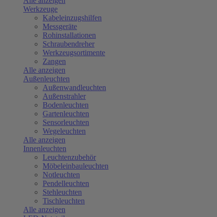
Alle anzeigen
Werkzeuge
Kabeleinzugshilfen
Messgeräte
Rohinstallationen
Schraubendreher
Werkzeugsortimente
Zangen
Alle anzeigen
Außenleuchten
Außenwandleuchten
Außenstrahler
Bodenleuchten
Gartenleuchten
Sensorleuchten
Wegeleuchten
Alle anzeigen
Innenleuchten
Leuchtenzubehör
Möbeleinbauleuchten
Notleuchten
Pendelleuchten
Stehleuchten
Tischleuchten
Alle anzeigen