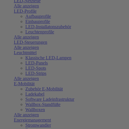
LED-Netzteile
Alle anzeigen
LED-Profile
Aufbauprofile
Einbauprofile
LED-Installatonszubehör
Leuchtenprofile
Alle anzeigen
LED-Steuerungen
Alle anzeigen
Leuchtmittel
Klassische LED-Lampen
LED-Panels
LED-Spots
LED-Strips
Alle anzeigen
E-Mobilität
Zubehör E-Mobilität
Ladekabel
Software Ladeinfrastruktur
Wallbox-Standfüße
Wallboxen
Alle anzeigen
Energiemanagement
Stromwandler