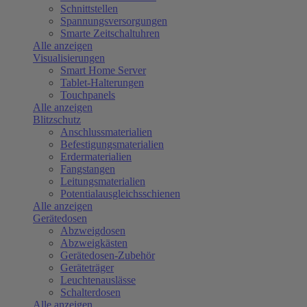
Schnittstellen
Spannungsversorgungen
Smarte Zeitschaltuhren
Alle anzeigen
Visualisierungen
Smart Home Server
Tablet-Halterungen
Touchpanels
Alle anzeigen
Blitzschutz
Anschlussmaterialien
Befestigungsmaterialien
Erdermaterialien
Fangstangen
Leitungsmaterialien
Potentialausgleichsschienen
Alle anzeigen
Gerätedosen
Abzweigdosen
Abzweigkästen
Gerätedosen-Zubehör
Geräteträger
Leuchtenauslässe
Schalterdosen
Alle anzeigen