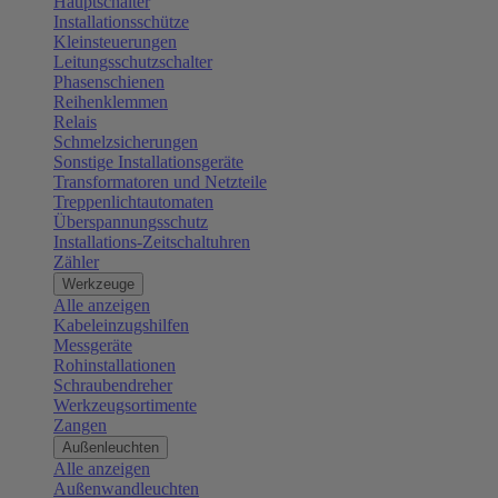
Hauptschalter
Installationsschütze
Kleinsteuerungen
Leitungsschutzschalter
Phasenschienen
Reihenklemmen
Relais
Schmelzsicherungen
Sonstige Installationsgeräte
Transformatoren und Netzteile
Treppenlichtautomaten
Überspannungsschutz
Installations-Zeitschaltuhren
Zähler
Werkzeuge
Alle anzeigen
Kabeleinzugshilfen
Messgeräte
Rohinstallationen
Schraubendreher
Werkzeugsortimente
Zangen
Außenleuchten
Alle anzeigen
Außenwandleuchten