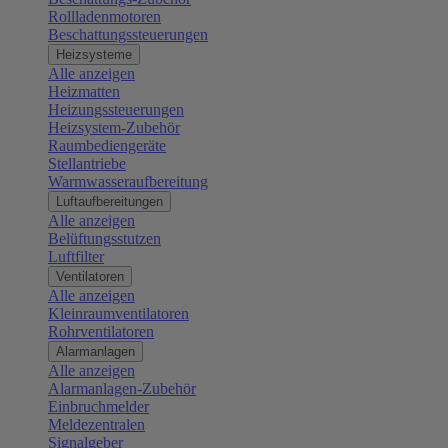
Rollladenmotoren
Beschattungssteuerungen
Heizsysteme
Alle anzeigen
Heizmatten
Heizungssteuerungen
Heizsystem-Zubehör
Raumbediengeräte
Stellantriebe
Warmwasseraufbereitung
Luftaufbereitungen
Alle anzeigen
Belüftungsstutzen
Luftfilter
Ventilatoren
Alle anzeigen
Kleinraumventilatoren
Rohrventilatoren
Alarmanlagen
Alle anzeigen
Alarmanlagen-Zubehör
Einbruchmelder
Meldezentralen
Signalgeber