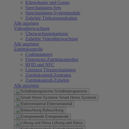
Klingeltaster und Gongs
Sprechanlagen-Sets
Sprechanlagen-Systemmodule
Zubehör Türkommunikation
Alle anzeigen
Videoüberwachung
Überwachungskameras
Zubehör Videoüberwachung
Alle anzeigen
Zutrittskontrolle
Codetastaturen
Fingerprint-Zutrittskontrollen
RFID und NFC
Lizenzen Türsprechanlagen
Zutrittskontroll-Zentralen
Zutrittskontroll-Zubehör
Alle anzeigen
Schalterprogramme
Smart Home Systeme
Elektromaterial
Beleuchtung
Energiewende
Lüftung und Klima