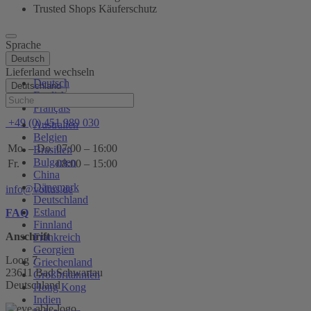
Trusted Shops Käuferschutz
Sprache
Deutsch
Lieferland wechseln
Deutsch
Deutschland
English
Hilfe
Français
+49 (0) 451 989 030
Australien
Belgien
Mo. – Do.
07:00 – 16:00
Brasilien
Bulgarien
Fr.
08:00 – 15:00
China
Dänemark
info@voltus.de
Deutschland
Estland
FAQ
Finnland
Anschrift
Frankreich
Georgien
Loog 7
Griechenland
23611 Bad Schwartau
Großbritannien
Deutschland
Hong Kong
Indien