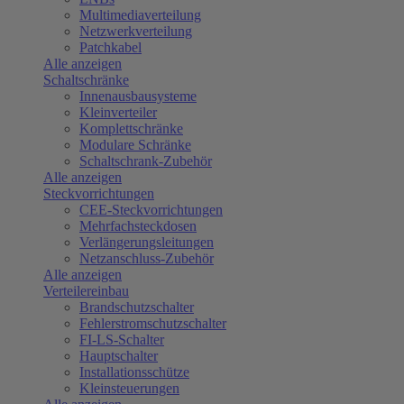
Multimediaverteilung
Netzwerkverteilung
Patchkabel
Alle anzeigen
Schaltschränke
Innenausbausysteme
Kleinverteiler
Komplettschränke
Modulare Schränke
Schaltschrank-Zubehör
Alle anzeigen
Steckvorrichtungen
CEE-Steckvorrichtungen
Mehrfachsteckdosen
Verlängerungsleitungen
Netzanschluss-Zubehör
Alle anzeigen
Verteilereinbau
Brandschutzschalter
Fehlerstromschutzschalter
FI-LS-Schalter
Hauptschalter
Installationsschütze
Kleinsteuerungen