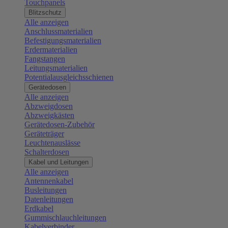
Touchpanels
Blitzschutz
Alle anzeigen
Anschlussmaterialien
Befestigungsmaterialien
Erdermaterialien
Fangstangen
Leitungsmaterialien
Potentialausgleichsschienen
Gerätedosen
Alle anzeigen
Abzweigdosen
Abzweigkästen
Gerätedosen-Zubehör
Geräteträger
Leuchtenauslässe
Schalterdosen
Kabel und Leitungen
Alle anzeigen
Antennenkabel
Busleitungen
Datenleitungen
Erdkabel
Gummischlauchleitungen
Kabelverbinder