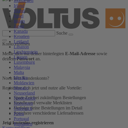
Indonesien
Irland
Island
Israel
Italien
Japan
Kanada
Suche
Kroatien
Lettland
Konto eröffnen
Libanon
Liechtenstein
Melde dich mit deiner hinterlegten
E-Mail-Adresse
sowie
Litauen
deinem
Passwort
an.
Luxemburg
Malaysia
Malta
Mexiko
Noch kein Kundenkonto?
Moldawien
Monaco
Registriere dich jetzt und nutze alle Vorteile:
Neuseeland
Spare Zeit bei zukünftigen Bestellungen
Niederlande
Erstelle und verwalte Merklisten
Norwegen
Verfolge deine Bestellungen im Detail
Österreich
Speichere verschiedene Lieferadressen
Polen
Portugal
Jetzt kostenlos registrieren
Rumänien
Konto eröffnen