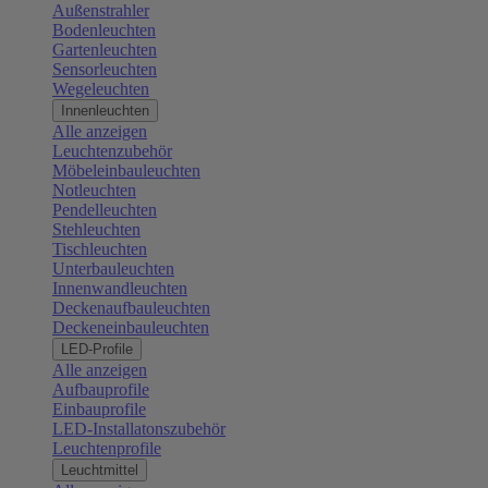
Außenstrahler
Bodenleuchten
Gartenleuchten
Sensorleuchten
Wegeleuchten
Innenleuchten
Alle anzeigen
Leuchtenzubehör
Möbeleinbauleuchten
Notleuchten
Pendelleuchten
Stehleuchten
Tischleuchten
Unterbauleuchten
Innenwandleuchten
Deckenaufbauleuchten
Deckeneinbauleuchten
LED-Profile
Alle anzeigen
Aufbauprofile
Einbauprofile
LED-Installatonszubehör
Leuchtenprofile
Leuchtmittel