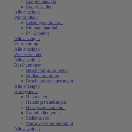
Energiemanager
Energiezähler
Alle anzeigen
Photovoltaik
Leistungsoptimierer
Montagematerial
PV-Zubehör
Alle anzeigen
Wärmepumpen
Alle anzeigen
Wechselrichter
Alle anzeigen
Beschattungen
Beschattungs-Zubehör
Rollladenmotoren
Beschattungssteuerungen
Alle anzeigen
Heizsysteme
Heizmatten
Heizungssteuerungen
Heizsystem-Zubehör
Raumbediengeräte
Stellantriebe
Warmwasseraufbereitung
Alle anzeigen