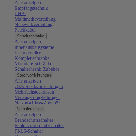
Alle anzeigen
Empfangstechnik
LNBs
Multimediaverteilung
Netzwerkverteilung
Patchkabel
Schaltschränke
Alle anzeigen
Innenausbausysteme
Kleinverteiler
Komplettschränke
Modulare Schränke
Schaltschrank-Zubehör
Steckvorrichtungen
Alle anzeigen
CEE-Steckvorrichtungen
Mehrfachsteckdosen
Verlängerungsleitungen
Netzanschluss-Zubehör
Verteilereinbau
Alle anzeigen
Brandschutzschalter
Fehlerstromschutzschalter
FI-LS-Schalter