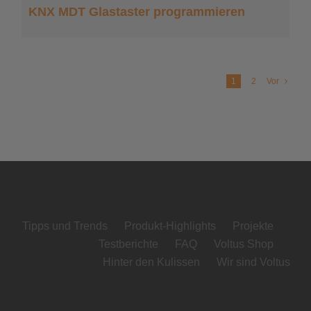
KNX MDT Glastaster programmieren
1
2
Vor
Tipps und Trends
Produkt-Highlights
Projekte
Testberichte
FAQ
Voltus Shop
Hinter den Kulissen
Wir sind Voltus