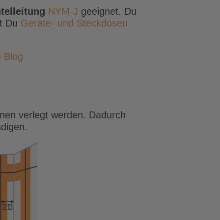
telleitung
NYM-J
geeignet. Du
st Du
Geräte- und Steckdosen
e Blog
onen verlegt werden. Dadurch
ädigen.