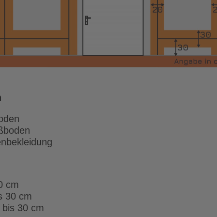
n
oden
ußboden
enbekleidung
30 cm
is 30 cm
 bis 30 cm