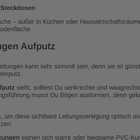
 Steckdosen
äche – außer in Küchen oder Hauswirtschaftsräum
bodenfläche
ngen Aufputz
itungen kann sehr sinnvoll sein, denn sie ist güns
nterputz.
fputz
sieht, solltest Du senkrechte und waagrechte
ngsführung musst Du Bögen ausformen, denn gekni
n, um diese sichtbare Leitungsverlegung optisch a
tzen:
tungen
eignen sich starre oder biegsame PVC-Kuns