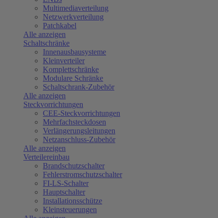
Multimediaverteilung
Netzwerkverteilung
Patchkabel
Alle anzeigen
Schaltschränke
Innenausbausysteme
Kleinverteiler
Komplettschränke
Modulare Schränke
Schaltschrank-Zubehör
Alle anzeigen
Steckvorrichtungen
CEE-Steckvorrichtungen
Mehrfachsteckdosen
Verlängerungsleitungen
Netzanschluss-Zubehör
Alle anzeigen
Verteilereinbau
Brandschutzschalter
Fehlerstromschutzschalter
FI-LS-Schalter
Hauptschalter
Installationsschütze
Kleinsteuerungen