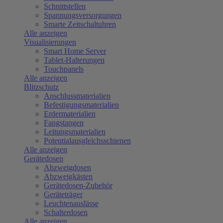
Schnittstellen
Spannungsversorgungen
Smarte Zeitschaltuhren
Alle anzeigen
Visualisierungen
Smart Home Server
Tablet-Halterungen
Touchpanels
Alle anzeigen
Blitzschutz
Anschlussmaterialien
Befestigungsmaterialien
Erdermaterialien
Fangstangen
Leitungsmaterialien
Potentialausgleichsschienen
Alle anzeigen
Gerätedosen
Abzweigdosen
Abzweigkästen
Gerätedosen-Zubehör
Geräteträger
Leuchtenauslässe
Schalterdosen
Alle anzeigen