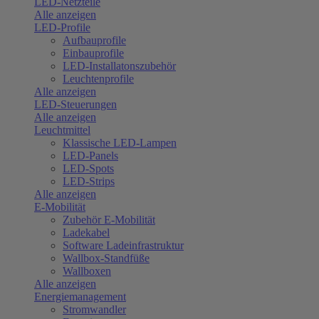
LED-Netzteile
Alle anzeigen
LED-Profile
Aufbauprofile
Einbauprofile
LED-Installatonszubehör
Leuchtenprofile
Alle anzeigen
LED-Steuerungen
Alle anzeigen
Leuchtmittel
Klassische LED-Lampen
LED-Panels
LED-Spots
LED-Strips
Alle anzeigen
E-Mobilität
Zubehör E-Mobilität
Ladekabel
Software Ladeinfrastruktur
Wallbox-Standfüße
Wallboxen
Alle anzeigen
Energiemanagement
Stromwandler