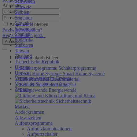
Schweden
Anmelden
Schweiz
Serbien
Singapur
Slowakei
Angemeldet bleiben
Slowenien
Passwort vergessen?
Spanien
Registriere dich jetzt.
Südafrika
Anmelden
Südkorea
Taiwan
Thailand
Der Warenkorb ist leer.
Tschechische Republik
Ukraine
Schalterprogramme
Ungarn
Smart Home Systeme
Vereinigte Arabische Emirate
Elektromaterial
Vereinigte Staaten von Amerika
Beleuchtung
Zypern
Energiewende
Lüftung und Klima
Sicherheitstechnik
Marken
Abdeckrahmen
Alle anzeigen
Aufputzprogramme
Aufputzkombinationen
Aufputzschalter