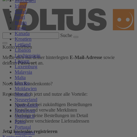
Indonesien
Irland
Island
Israel
Italien
Japan
Kanada
Suche
Kroatien
Lettland
Konto eröffnen
Libanon
Liechtenstein
Melde dich mit deiner hinterlegten
E-Mail-Adresse
sowie
Litauen
deinem
Passwort
an.
Luxemburg
Malaysia
Malta
Mexiko
Noch kein Kundenkonto?
Moldawien
Monaco
Registriere dich jetzt und nutze alle Vorteile:
Neuseeland
Spare Zeit bei zukünftigen Bestellungen
Niederlande
Erstelle und verwalte Merklisten
Norwegen
Verfolge deine Bestellungen im Detail
Österreich
Speichere verschiedene Lieferadressen
Polen
Portugal
Jetzt kostenlos registrieren
Rumänien
Konto eröffnen