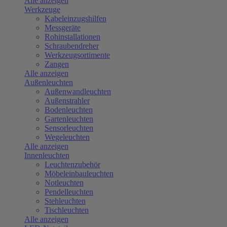
Alle anzeigen
Werkzeuge
Kabeleinzugshilfen
Messgeräte
Rohinstallationen
Schraubendreher
Werkzeugsortimente
Zangen
Alle anzeigen
Außenleuchten
Außenwandleuchten
Außenstrahler
Bodenleuchten
Gartenleuchten
Sensorleuchten
Wegeleuchten
Alle anzeigen
Innenleuchten
Leuchtenzubehör
Möbeleinbauleuchten
Notleuchten
Pendelleuchten
Stehleuchten
Tischleuchten
Alle anzeigen