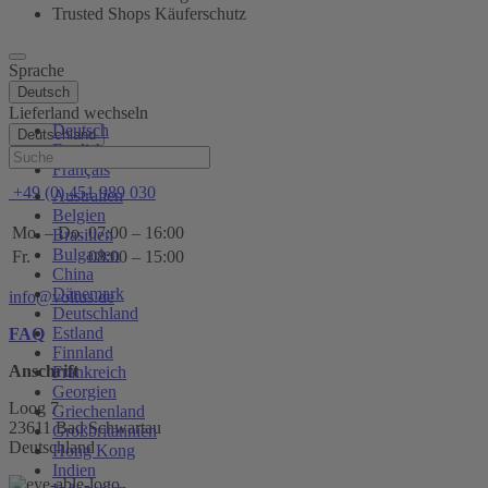
Trusted Shops Käuferschutz
Sprache
Deutsch
Lieferland wechseln
Deutsch
Deutschland
English
Hilfe
Français
+49 (0) 451 989 030
Australien
Belgien
Mo. – Do.
07:00 – 16:00
Brasilien
Bulgarien
Fr.
08:00 – 15:00
China
Dänemark
info@voltus.de
Deutschland
Estland
FAQ
Finnland
Anschrift
Frankreich
Georgien
Loog 7
Griechenland
23611 Bad Schwartau
Großbritannien
Deutschland
Hong Kong
Indien