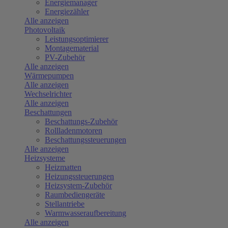
Energiemanager
Energiezähler
Alle anzeigen
Photovoltaik
Leistungsoptimierer
Montagematerial
PV-Zubehör
Alle anzeigen
Wärmepumpen
Alle anzeigen
Wechselrichter
Alle anzeigen
Beschattungen
Beschattungs-Zubehör
Rollladenmotoren
Beschattungssteuerungen
Alle anzeigen
Heizsysteme
Heizmatten
Heizungssteuerungen
Heizsystem-Zubehör
Raumbediengeräte
Stellantriebe
Warmwasseraufbereitung
Alle anzeigen