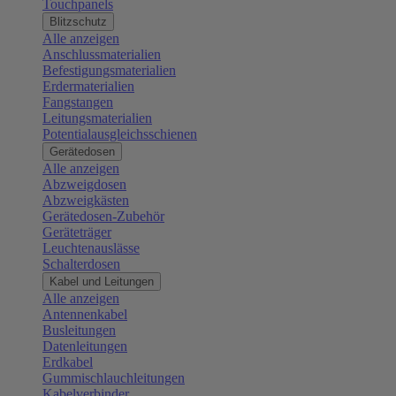
Touchpanels
Blitzschutz
Alle anzeigen
Anschlussmaterialien
Befestigungsmaterialien
Erdermaterialien
Fangstangen
Leitungsmaterialien
Potentialausgleichsschienen
Gerätedosen
Alle anzeigen
Abzweigdosen
Abzweigkästen
Gerätedosen-Zubehör
Geräteträger
Leuchtenauslässe
Schalterdosen
Kabel und Leitungen
Alle anzeigen
Antennenkabel
Busleitungen
Datenleitungen
Erdkabel
Gummischlauchleitungen
Kabelverbinder