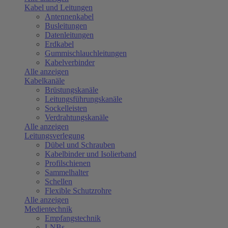
Kabel und Leitungen
Antennenkabel
Busleitungen
Datenleitungen
Erdkabel
Gummischlauchleitungen
Kabelverbinder
Alle anzeigen
Kabelkanäle
Brüstungskanäle
Leitungsführungskanäle
Sockelleisten
Verdrahtungskanäle
Alle anzeigen
Leitungsverlegung
Dübel und Schrauben
Kabelbinder und Isolierband
Profilschienen
Sammelhalter
Schellen
Flexible Schutzrohre
Alle anzeigen
Medientechnik
Empfangstechnik
LNBs