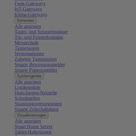
Funk-Gateways
IoT-Gateways
Klima-Gateways
Sensoren
Alle anzeigen
Taster- und Sensoreingänge
Tür- und Fensterkontakte
Messtechnik
Tastsensoren
Wetterstationen
Zubehör Tastsensoren
Smarte Bewegungsmelder
Smarte Präsenzmelder
Systemgeräte
Alle anzeigen
Logikmodule
Hutschienen-Netzteile
Schnittstellen
Spannungsversorgungen
Smarte Zeitschaltuhren
Visualisierungen
Alle anzeigen
Smart Home Server
Tablet-Halterungen