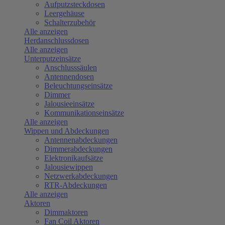
Aufputzsteckdosen
Leergehäuse
Schalterzubehör
Alle anzeigen
Herdanschlussdosen
Alle anzeigen
Unterputzeinsätze
Anschlusssäulen
Antennendosen
Beleuchtungseinsätze
Dimmer
Jalousieeinsätze
Kommunikationseinsätze
Alle anzeigen
Wippen und Abdeckungen
Antennenabdeckungen
Dimmerabdeckungen
Elektronikaufsätze
Jalousiewippen
Netzwerkabdeckungen
RTR-Abdeckungen
Alle anzeigen
Aktoren
Dimmaktoren
Fan Coil Aktoren