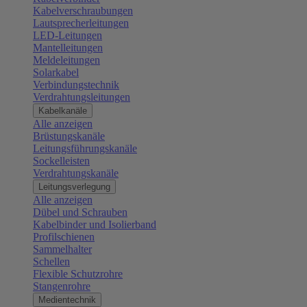
Kabelverschraubungen
Lautsprecherleitungen
LED-Leitungen
Mantelleitungen
Meldeleitungen
Solarkabel
Verbindungstechnik
Verdrahtungsleitungen
Kabelkanäle
Alle anzeigen
Brüstungskanäle
Leitungsführungskanäle
Sockelleisten
Verdrahtungskanäle
Leitungsverlegung
Alle anzeigen
Dübel und Schrauben
Kabelbinder und Isolierband
Profilschienen
Sammelhalter
Schellen
Flexible Schutzrohre
Stangenrohre
Medientechnik