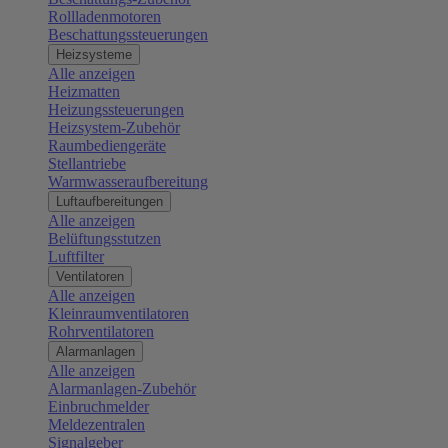
Rollladenmotoren
Beschattungssteuerungen
Heizsysteme
Alle anzeigen
Heizmatten
Heizungssteuerungen
Heizsystem-Zubehör
Raumbediengeräte
Stellantriebe
Warmwasseraufbereitung
Luftaufbereitungen
Alle anzeigen
Belüftungsstutzen
Luftfilter
Ventilatoren
Alle anzeigen
Kleinraumventilatoren
Rohrventilatoren
Alarmanlagen
Alle anzeigen
Alarmanlagen-Zubehör
Einbruchmelder
Meldezentralen
Signalgeber