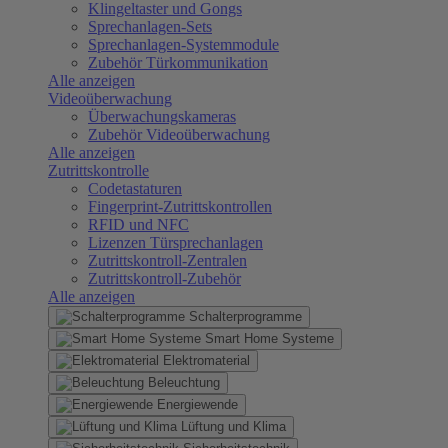
Klingeltaster und Gongs
Sprechanlagen-Sets
Sprechanlagen-Systemmodule
Zubehör Türkommunikation
Alle anzeigen
Videoüberwachung
Überwachungskameras
Zubehör Videoüberwachung
Alle anzeigen
Zutrittskontrolle
Codetastaturen
Fingerprint-Zutrittskontrollen
RFID und NFC
Lizenzen Türsprechanlagen
Zutrittskontroll-Zentralen
Zutrittskontroll-Zubehör
Alle anzeigen
Schalterprogramme
Smart Home Systeme
Elektromaterial
Beleuchtung
Energiewende
Lüftung und Klima