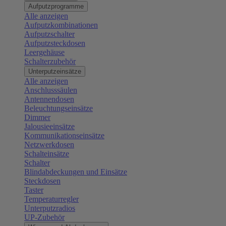
Aufputzprogramme
Alle anzeigen
Aufputzkombinationen
Aufputzschalter
Aufputzsteckdosen
Leergehäuse
Schalterzubehör
Unterputzeinsätze
Alle anzeigen
Anschlusssäulen
Antennendosen
Beleuchtungseinsätze
Dimmer
Jalousieeinsätze
Kommunikationseinsätze
Netzwerkdosen
Schalteinsätze
Schalter
Blindabdeckungen und Einsätze
Steckdosen
Taster
Temperaturregler
Unterputzradios
UP-Zubehör