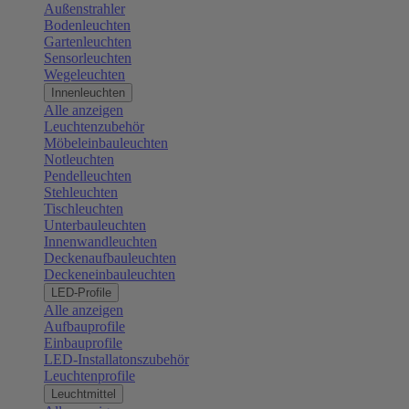
Außenstrahler
Bodenleuchten
Gartenleuchten
Sensorleuchten
Wegeleuchten
Innenleuchten
Alle anzeigen
Leuchtenzubehör
Möbeleinbauleuchten
Notleuchten
Pendelleuchten
Stehleuchten
Tischleuchten
Unterbauleuchten
Innenwandleuchten
Deckenaufbauleuchten
Deckeneinbauleuchten
LED-Profile
Alle anzeigen
Aufbauprofile
Einbauprofile
LED-Installatonszubehör
Leuchtenprofile
Leuchtmittel