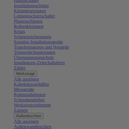
Hauptschalter
Installationsschütze
Kleinsteuerungen
Leitungsschutzschalter
Phasenschienen
Reihenklemmen
Relais
Schmelzsicherungen
Sonstige Installationsgeräte
Transformatoren und Netzteile
Treppenlichtautomaten
Überspannungsschutz
Installations-Zeitschaltuhren
Zähler
Werkzeuge
Alle anzeigen
Kabeleinzugshilfen
Messgeräte
Rohinstallationen
Schraubendreher
Werkzeugsortimente
Zangen
Außenleuchten
Alle anzeigen
Außenwandleuchten