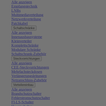
Alle anzeigen
Empfangstechnik
LNBs
Multimediaverteilung
Netzwerkverteilung
Patchkabel
Schaltschränke
Alle anzeigen
Innenausbausysteme
Kleinverteiler
Komplettschränke
Modulare Schränke
Schaltschrank-Zubehör
Steckvorrichtungen
Alle anzeigen
CEE-Steckvorrichtungen
Mehrfachsteckdosen
Verlängerungsleitungen
Netzanschluss-Zubehör
Verteilereinbau
Alle anzeigen
Brandschutzschalter
Fehlerstromschutzschalter
FI-LS-Schalter