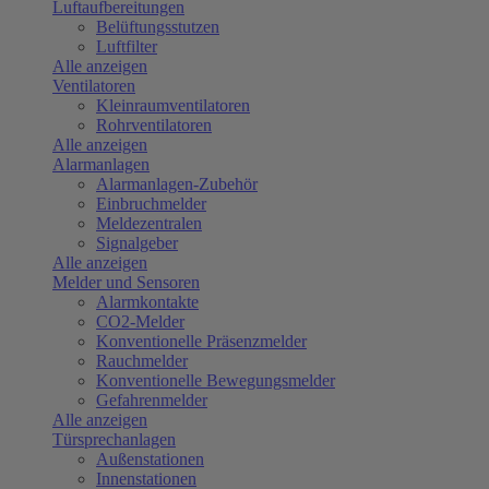
Luftaufbereitungen
Belüftungsstutzen
Luftfilter
Alle anzeigen
Ventilatoren
Kleinraumventilatoren
Rohrventilatoren
Alle anzeigen
Alarmanlagen
Alarmanlagen-Zubehör
Einbruchmelder
Meldezentralen
Signalgeber
Alle anzeigen
Melder und Sensoren
Alarmkontakte
CO2-Melder
Konventionelle Präsenzmelder
Rauchmelder
Konventionelle Bewegungsmelder
Gefahrenmelder
Alle anzeigen
Türsprechanlagen
Außenstationen
Innenstationen