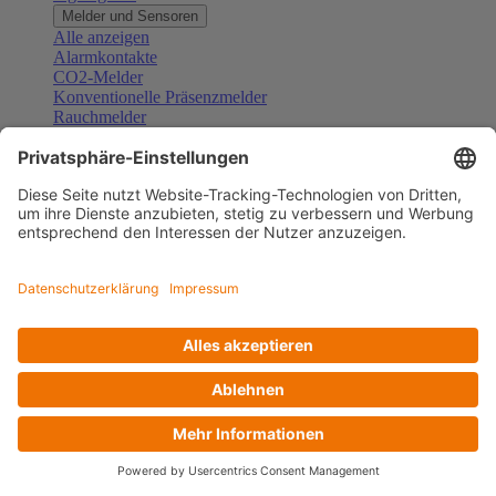
Melder und Sensoren
Alle anzeigen
Alarmkontakte
CO2-Melder
Konventionelle Präsenzmelder
Rauchmelder
Konventionelle Bewegungsmelder
Gefahrenmelder
Zubehör Melder und Sensoren
Türsprechanlagen
Alle anzeigen
Außenstationen
Innenstationen
Klingeltaster und Gongs
Sprechanlagen-Sets
Sprechanlagen-Systemmodule
Zubehör Türkommunikation
Videoüberwachung
Alle anzeigen
Überwachungskameras
Zubehör Videoüberwachung
Zutrittskontrolle
Alle anzeigen
Codetastaturen