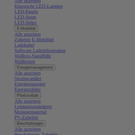
Alle anzeigen
Klassische LED-Lampen
LED-Panels
LED-Spots
LED-Strips
E-Mobilität
Alle anzeigen
Zubehör E-Mobilität
Ladekabel
Software Ladeinfrastruktur
Wallbox-Standfüße
Wallboxen
Energiemanagement
Alle anzeigen
Stromwandler
Energiemanager
Energiezähler
Photovoltaik
Alle anzeigen
Leistungsoptimierer
Montagematerial
PV-Zubehör
Beschattungen
Alle anzeigen
Beschattungs-Zubehör