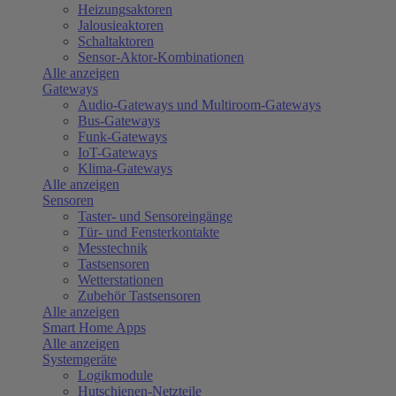
Heizungsaktoren
Jalousieaktoren
Schaltaktoren
Sensor-Aktor-Kombinationen
Alle anzeigen
Gateways
Audio-Gateways und Multiroom-Gateways
Bus-Gateways
Funk-Gateways
IoT-Gateways
Klima-Gateways
Alle anzeigen
Sensoren
Taster- und Sensoreingänge
Tür- und Fensterkontakte
Messtechnik
Tastsensoren
Wetterstationen
Zubehör Tastsensoren
Alle anzeigen
Smart Home Apps
Alle anzeigen
Systemgeräte
Logikmodule
Hutschienen-Netzteile