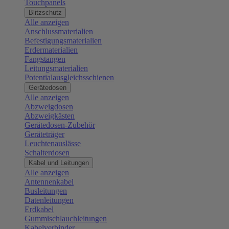
Touchpanels
Blitzschutz
Alle anzeigen
Anschlussmaterialien
Befestigungsmaterialien
Erdermaterialien
Fangstangen
Leitungsmaterialien
Potentialausgleichsschienen
Gerätedosen
Alle anzeigen
Abzweigdosen
Abzweigkästen
Gerätedosen-Zubehör
Geräteträger
Leuchtenauslässe
Schalterdosen
Kabel und Leitungen
Alle anzeigen
Antennenkabel
Busleitungen
Datenleitungen
Erdkabel
Gummischlauchleitungen
Kabelverbinder