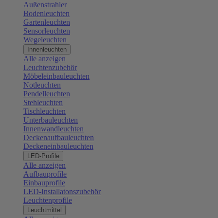
Außenstrahler
Bodenleuchten
Gartenleuchten
Sensorleuchten
Wegeleuchten
Innenleuchten
Alle anzeigen
Leuchtenzubehör
Möbeleinbauleuchten
Notleuchten
Pendelleuchten
Stehleuchten
Tischleuchten
Unterbauleuchten
Innenwandleuchten
Deckenaufbauleuchten
Deckeneinbauleuchten
LED-Profile
Alle anzeigen
Aufbauprofile
Einbauprofile
LED-Installatonszubehör
Leuchtenprofile
Leuchtmittel