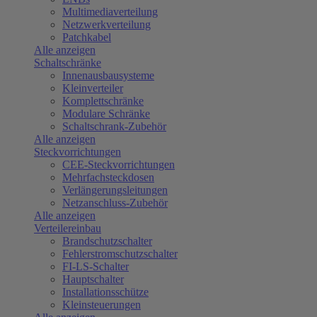
Multimediaverteilung
Netzwerkverteilung
Patchkabel
Alle anzeigen
Schaltschränke
Innenausbausysteme
Kleinverteiler
Komplettschränke
Modulare Schränke
Schaltschrank-Zubehör
Alle anzeigen
Steckvorrichtungen
CEE-Steckvorrichtungen
Mehrfachsteckdosen
Verlängerungsleitungen
Netzanschluss-Zubehör
Alle anzeigen
Verteilereinbau
Brandschutzschalter
Fehlerstromschutzschalter
FI-LS-Schalter
Hauptschalter
Installationsschütze
Kleinsteuerungen