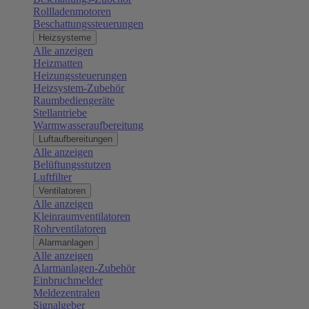
Rollladenmotoren
Beschattungssteuerungen
Heizsysteme
Alle anzeigen
Heizmatten
Heizungssteuerungen
Heizsystem-Zubehör
Raumbediengeräte
Stellantriebe
Warmwasseraufbereitung
Luftaufbereitungen
Alle anzeigen
Belüftungsstutzen
Luftfilter
Ventilatoren
Alle anzeigen
Kleinraumventilatoren
Rohrventilatoren
Alarmanlagen
Alle anzeigen
Alarmanlagen-Zubehör
Einbruchmelder
Meldezentralen
Signalgeber