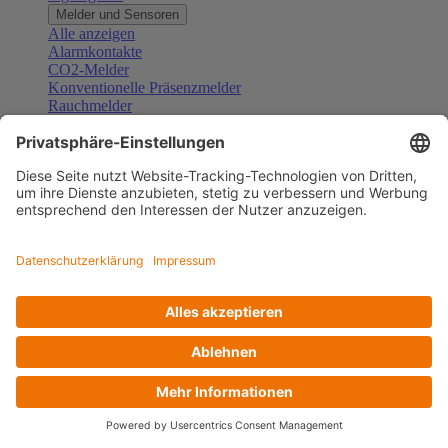
Melder und Sensoren
Alle anzeigen
Alarmkontakte
CO2-Melder
Konventionelle Präsenzmelder
Rauchmelder
Konventionelle Bewegungsmelder
Gefahrenmelder
Zubehör Melder und Sensoren
Türsprechanlagen
Alle anzeigen
Außenstationen
Innenstationen
Klingeltaster und Gongs
Sprechanlagen-Sets
Sprechanlagen-Systemmodule
Zubehör Türkommunikation
Videoüberwachung
Alle anzeigen
Überwachungskameras
Zubehör Videoüberwachung
Zutrittskontrolle
Alle anzeigen
Codetastaturen