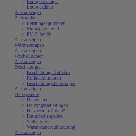
Energiemanager
Energiezähler
Alle anzeigen
Photovoltaik
Leistungsoptimierer
Montagematerial
PV-Zubehör
Alle anzeigen
Wärmepumpen
Alle anzeigen
Wechselrichter
Alle anzeigen
Beschattungen
Beschattungs-Zubehör
Rollladenmotoren
Beschattungssteuerungen
Alle anzeigen
Heizsysteme
Heizmatten
Heizungssteuerungen
Heizsystem-Zubehör
Raumbediengeräte
Stellantriebe
Warmwasseraufbereitung
Alle anzeigen