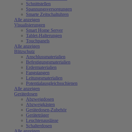
Schnittstellen
Spannungsversorgungen
Smarte Zeitschaltuhren
Alle anzeigen
Visualisierungen
Smart Home Server
Tablet-Halterungen
Touchpanels
Alle anzeigen
Blitzschutz
Anschlussmaterialien
Befestigungsmaterialien
Erdermaterialien
Fangstangen
Leitungsmaterialien
Potentialausgleichsschienen
Alle anzeigen
Gerätedosen
Abzweigdosen
Abzweigkästen
Gerätedosen-Zubehör
Geräteträger
Leuchtenauslässe
Schalterdosen
Alle anzeigen