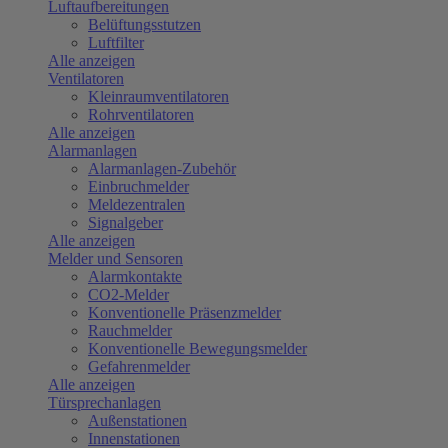
Luftaufbereitungen
Belüftungsstutzen
Luftfilter
Alle anzeigen
Ventilatoren
Kleinraumventilatoren
Rohrventilatoren
Alle anzeigen
Alarmanlagen
Alarmanlagen-Zubehör
Einbruchmelder
Meldezentralen
Signalgeber
Alle anzeigen
Melder und Sensoren
Alarmkontakte
CO2-Melder
Konventionelle Präsenzmelder
Rauchmelder
Konventionelle Bewegungsmelder
Gefahrenmelder
Alle anzeigen
Türsprechanlagen
Außenstationen
Innenstationen