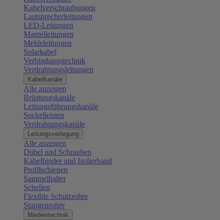
Kabelverschraubungen
Lautsprecherleitungen
LED-Leitungen
Mantelleitungen
Meldeleitungen
Solarkabel
Verbindungstechnik
Verdrahtungsleitungen
Kabelkanäle
Alle anzeigen
Brüstungskanäle
Leitungsführungskanäle
Sockelleisten
Verdrahtungskanäle
Leitungsverlegung
Alle anzeigen
Dübel und Schrauben
Kabelbinder und Isolierband
Profilschienen
Sammelhalter
Schellen
Flexible Schutzrohre
Stangenrohre
Medientechnik