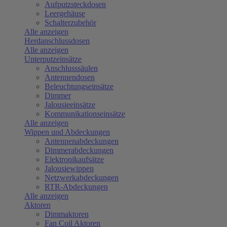
Aufputzsteckdosen
Leergehäuse
Schalterzubehör
Alle anzeigen
Herdanschlussdosen
Alle anzeigen
Unterputzeinsätze
Anschlusssäulen
Antennendosen
Beleuchtungseinsätze
Dimmer
Jalousieeinsätze
Kommunikationseinsätze
Alle anzeigen
Wippen und Abdeckungen
Antennenabdeckungen
Dimmerabdeckungen
Elektronikaufsätze
Jalousiewippen
Netzwerkabdeckungen
RTR-Abdeckungen
Alle anzeigen
Aktoren
Dimmaktoren
Fan Coil Aktoren