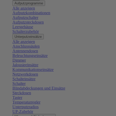
Aufputzprogramme
Alle anzeigen
Aufputzkombinationen
Aufputzschalter
Aufputzsteckdosen
Leergehäuse
Schalterzubehör
Unterputzeinsätze
Alle anzeigen
Anschlusssäulen
Antennendosen
Beleuchtungseinsätze
Dimmer
Jalousieeinsätze
Kommunikationseinsätze
Netzwerkdosen
Schalteinsätze
Schalter
Blindabdeckungen und Einsätze
Steckdosen
Taster
Temperaturregler
Unterputzradios
UP-Zubehör