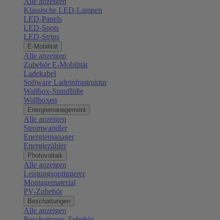
Alle anzeigen
Klassische LED-Lampen
LED-Panels
LED-Spots
LED-Strips
E-Mobilität
Alle anzeigen
Zubehör E-Mobilität
Ladekabel
Software Ladeinfrastruktur
Wallbox-Standfüße
Wallboxen
Energiemanagement
Alle anzeigen
Stromwandler
Energiemanager
Energiezähler
Photovoltaik
Alle anzeigen
Leistungsoptimierer
Montagematerial
PV-Zubehör
Beschattungen
Alle anzeigen
Beschattungs-Zubehör