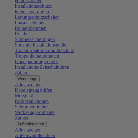
Hauptschalter
Installationsschütze
Kleinsteuerungen
Leitungsschutzschalter
Phasenschienen
Reihenklemmen
Relais
Schmelzsicherungen
Sonstige Installationsgeräte
Transformatoren und Netzteile
Treppenlichtautomaten
Überspannungsschutz
Installations-Zeitschaltuhren
Zähler
Werkzeuge
Alle anzeigen
Kabeleinzugshilfen
Messgeräte
Rohinstallationen
Schraubendreher
Werkzeugsortimente
Zangen
Außenleuchten
Alle anzeigen
Außenwandleuchten