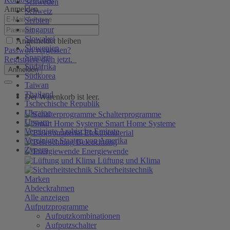
Schweden
Anmelden
Schweiz
Serbien
Singapur
Slowakei
Angemeldet bleiben
Slowenien
Passwort vergessen?
Spanien
Registriere dich jetzt.
Südafrika
Anmelden
Südkorea
Taiwan
Thailand
Der Warenkorb ist leer.
Tschechische Republik
Ukraine
Schalterprogramme
Ungarn
Smart Home Systeme
Vereinigte Arabische Emirate
Elektromaterial
Vereinigte Staaten von Amerika
Beleuchtung
Zypern
Energiewende
Lüftung und Klima
Sicherheitstechnik
Marken
Abdeckrahmen
Alle anzeigen
Aufputzprogramme
Aufputzkombinationen
Aufputzschalter