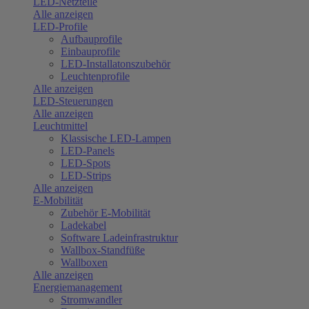
LED-Netzteile
Alle anzeigen
LED-Profile
Aufbauprofile
Einbauprofile
LED-Installatonszubehör
Leuchtenprofile
Alle anzeigen
LED-Steuerungen
Alle anzeigen
Leuchtmittel
Klassische LED-Lampen
LED-Panels
LED-Spots
LED-Strips
Alle anzeigen
E-Mobilität
Zubehör E-Mobilität
Ladekabel
Software Ladeinfrastruktur
Wallbox-Standfüße
Wallboxen
Alle anzeigen
Energiemanagement
Stromwandler