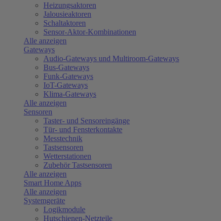
Heizungsaktoren
Jalousieaktoren
Schaltaktoren
Sensor-Aktor-Kombinationen
Alle anzeigen
Gateways
Audio-Gateways und Multiroom-Gateways
Bus-Gateways
Funk-Gateways
IoT-Gateways
Klima-Gateways
Alle anzeigen
Sensoren
Taster- und Sensoreingänge
Tür- und Fensterkontakte
Messtechnik
Tastsensoren
Wetterstationen
Zubehör Tastsensoren
Alle anzeigen
Smart Home Apps
Alle anzeigen
Systemgeräte
Logikmodule
Hutschienen-Netzteile