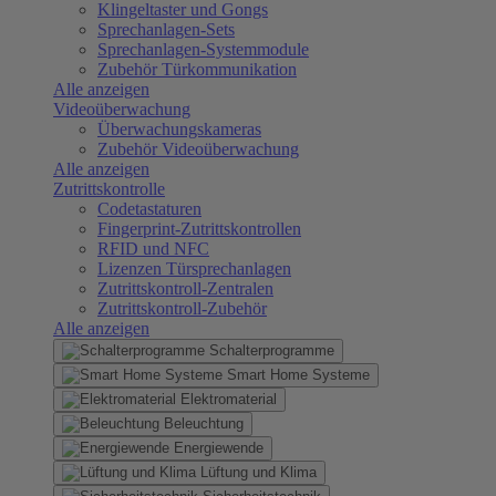
Klingeltaster und Gongs
Sprechanlagen-Sets
Sprechanlagen-Systemmodule
Zubehör Türkommunikation
Alle anzeigen
Videoüberwachung
Überwachungskameras
Zubehör Videoüberwachung
Alle anzeigen
Zutrittskontrolle
Codetastaturen
Fingerprint-Zutrittskontrollen
RFID und NFC
Lizenzen Türsprechanlagen
Zutrittskontroll-Zentralen
Zutrittskontroll-Zubehör
Alle anzeigen
Schalterprogramme
Smart Home Systeme
Elektromaterial
Beleuchtung
Energiewende
Lüftung und Klima