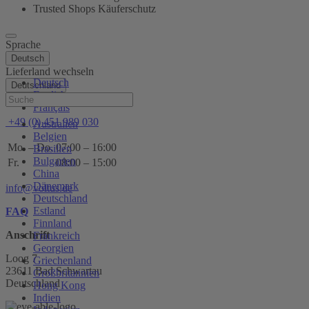
Trusted Shops Käuferschutz
Sprache
Deutsch
Lieferland wechseln
Deutsch
Deutschland
English
Hilfe
Français
+49 (0) 451 989 030
Australien
Belgien
Mo. – Do.
07:00 – 16:00
Brasilien
Bulgarien
Fr.
08:00 – 15:00
China
Dänemark
info@voltus.de
Deutschland
Estland
FAQ
Finnland
Anschrift
Frankreich
Georgien
Loog 7
Griechenland
23611 Bad Schwartau
Großbritannien
Deutschland
Hong Kong
Indien