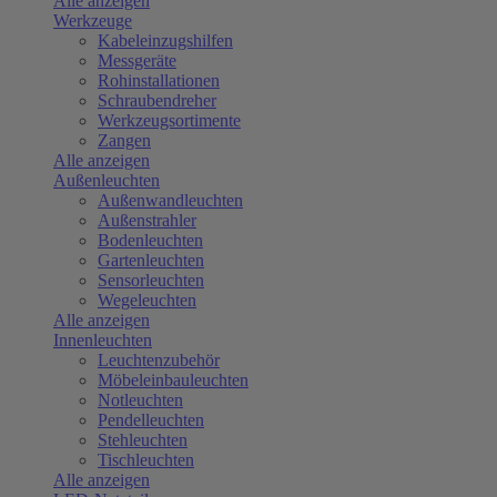
Alle anzeigen
Werkzeuge
Kabeleinzugshilfen
Messgeräte
Rohinstallationen
Schraubendreher
Werkzeugsortimente
Zangen
Alle anzeigen
Außenleuchten
Außenwandleuchten
Außenstrahler
Bodenleuchten
Gartenleuchten
Sensorleuchten
Wegeleuchten
Alle anzeigen
Innenleuchten
Leuchtenzubehör
Möbeleinbauleuchten
Notleuchten
Pendelleuchten
Stehleuchten
Tischleuchten
Alle anzeigen