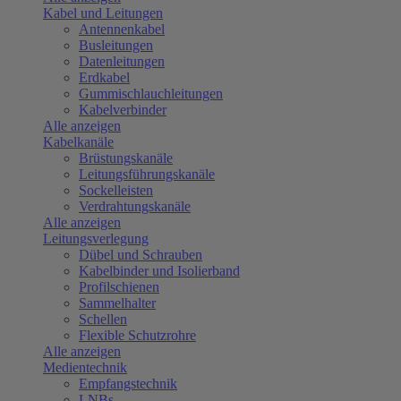
Kabel und Leitungen
Antennenkabel
Busleitungen
Datenleitungen
Erdkabel
Gummischlauchleitungen
Kabelverbinder
Alle anzeigen
Kabelkanäle
Brüstungskanäle
Leitungsführungskanäle
Sockelleisten
Verdrahtungskanäle
Alle anzeigen
Leitungsverlegung
Dübel und Schrauben
Kabelbinder und Isolierband
Profilschienen
Sammelhalter
Schellen
Flexible Schutzrohre
Alle anzeigen
Medientechnik
Empfangstechnik
LNBs