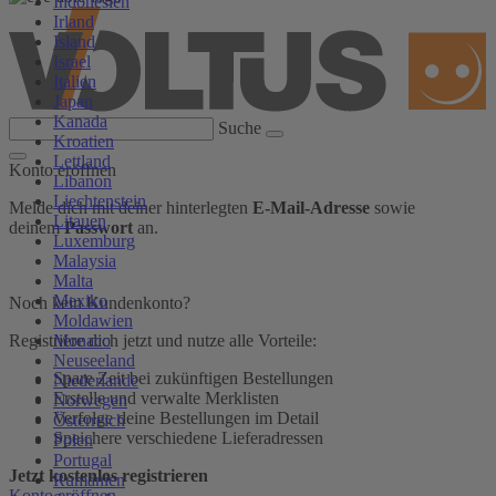
Indonesien
Irland
Island
Israel
Italien
Japan
Kanada
Suche
Kroatien
Lettland
Konto eröffnen
Libanon
Liechtenstein
Melde dich mit deiner hinterlegten
E-Mail-Adresse
sowie
Litauen
deinem
Passwort
an.
Luxemburg
Malaysia
Malta
Mexiko
Noch kein Kundenkonto?
Moldawien
Monaco
Registriere dich jetzt und nutze alle Vorteile:
Neuseeland
Spare Zeit bei zukünftigen Bestellungen
Niederlande
Erstelle und verwalte Merklisten
Norwegen
Verfolge deine Bestellungen im Detail
Österreich
Speichere verschiedene Lieferadressen
Polen
Portugal
Jetzt kostenlos registrieren
Rumänien
Konto eröffnen