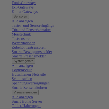
Funk-Gateways
IoT-Gateways
Klima-Gateways
Sensoren
Alle anzeigen
Taster- und Sensoreingänge
Tür- und Fensterkontakte
Messtechnik
Tastsensoren
Wetterstationen
Zubehör Tastsensoren
Smarte Bewegungsmelder
Smarte Präsenzmelder
Systemgeräte
Alle anzeigen
Logikmodule
Hutschienen-Netzteile
Schnittstellen
Spannungsversorgungen
Smarte Zeitschaltuhren
Visualisierungen
Alle anzeigen
Smart Home Server
Tablet-Halterungen