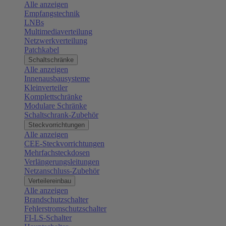
Alle anzeigen
Empfangstechnik
LNBs
Multimediaverteilung
Netzwerkverteilung
Patchkabel
Schaltschränke
Alle anzeigen
Innenausbausysteme
Kleinverteiler
Komplettschränke
Modulare Schränke
Schaltschrank-Zubehör
Steckvorrichtungen
Alle anzeigen
CEE-Steckvorrichtungen
Mehrfachsteckdosen
Verlängerungsleitungen
Netzanschluss-Zubehör
Verteilereinbau
Alle anzeigen
Brandschutzschalter
Fehlerstromschutzschalter
FI-LS-Schalter