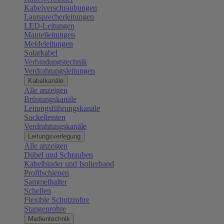
Kabelverschraubungen
Lautsprecherleitungen
LED-Leitungen
Mantelleitungen
Meldeleitungen
Solarkabel
Verbindungstechnik
Verdrahtungsleitungen
Kabelkanäle
Alle anzeigen
Brüstungskanäle
Leitungsführungskanäle
Sockelleisten
Verdrahtungskanäle
Leitungsverlegung
Alle anzeigen
Dübel und Schrauben
Kabelbinder und Isolierband
Profilschienen
Sammelhalter
Schellen
Flexible Schutzrohre
Stangenrohre
Medientechnik