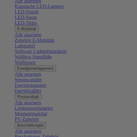
Alle anzeigen
Klassische LED-Lampen
LED-Panels
LED-Spots
LED-Strips
E-Mobilität
Alle anzeigen
Zubehör E-Mobilität
Ladekabel
Software Ladeinfrastruktur
Wallbox-Standfüße
Wallboxen
Energiemanagement
Alle anzeigen
Stromwandler
Energiemanager
Energiezähler
Photovoltaik
Alle anzeigen
Leistungsoptimierer
Montagematerial
PV-Zubehör
Beschattungen
Alle anzeigen
Beschattungs-Zubehör