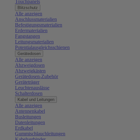
Touchpanels
Blitzschutz
Alle anzeigen
Anschlussmaterialien
Befestigungsmaterialien
Erdermaterialien
Fangstangen
Leitungsmaterialien
Potentialausgleichsschienen
Gerätedosen
Alle anzeigen
Abzweigdosen
Abzweigkästen
Gerätedosen-Zubehör
Geräteträger
Leuchtenauslässe
Schalterdosen
Kabel und Leitungen
Alle anzeigen
Antennenkabel
Busleitungen
Datenleitungen
Erdkabel
Gummischlauchleitungen
Kabelverbinder