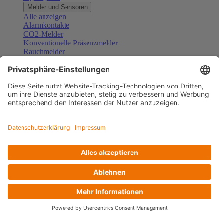
Melder und Sensoren
Alle anzeigen
Alarmkontakte
CO2-Melder
Konventionelle Präsenzmelder
Rauchmelder
Konventionelle Bewegungsmelder
Gefahrenmelder
Zubehör Melder und Sensoren
Türsprechanlagen
Alle anzeigen
Außenstationen
Innenstationen
Klingeltaster und Gongs
Sprechanlagen-Sets
Sprechanlagen-Systemmodule
Zubehör Türkommunikation
Videoüberwachung
Alle anzeigen
Überwachungskameras
Zubehör Videoüberwachung
Zutrittskontrolle
Alle anzeigen
Codetastaturen