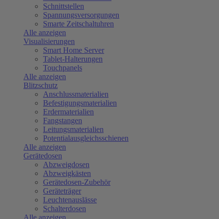
Schnittstellen
Spannungsversorgungen
Smarte Zeitschaltuhren
Alle anzeigen
Visualisierungen
Smart Home Server
Tablet-Halterungen
Touchpanels
Alle anzeigen
Blitzschutz
Anschlussmaterialien
Befestigungsmaterialien
Erdermaterialien
Fangstangen
Leitungsmaterialien
Potentialausgleichsschienen
Alle anzeigen
Gerätedosen
Abzweigdosen
Abzweigkästen
Gerätedosen-Zubehör
Geräteträger
Leuchtenauslässe
Schalterdosen
Alle anzeigen