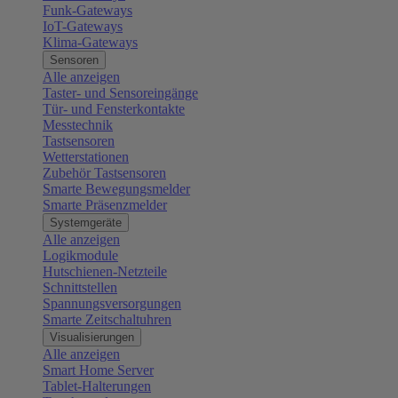
Funk-Gateways
IoT-Gateways
Klima-Gateways
Sensoren
Alle anzeigen
Taster- und Sensoreingänge
Tür- und Fensterkontakte
Messtechnik
Tastsensoren
Wetterstationen
Zubehör Tastsensoren
Smarte Bewegungsmelder
Smarte Präsenzmelder
Systemgeräte
Alle anzeigen
Logikmodule
Hutschienen-Netzteile
Schnittstellen
Spannungsversorgungen
Smarte Zeitschaltuhren
Visualisierungen
Alle anzeigen
Smart Home Server
Tablet-Halterungen