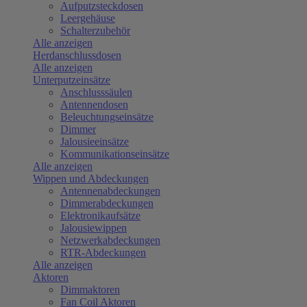
Aufputzsteckdosen
Leergehäuse
Schalterzubehör
Alle anzeigen
Herdanschlussdosen
Alle anzeigen
Unterputzeinsätze
Anschlusssäulen
Antennendosen
Beleuchtungseinsätze
Dimmer
Jalousieeinsätze
Kommunikationseinsätze
Alle anzeigen
Wippen und Abdeckungen
Antennenabdeckungen
Dimmerabdeckungen
Elektronikaufsätze
Jalousiewippen
Netzwerkabdeckungen
RTR-Abdeckungen
Alle anzeigen
Aktoren
Dimmaktoren
Fan Coil Aktoren