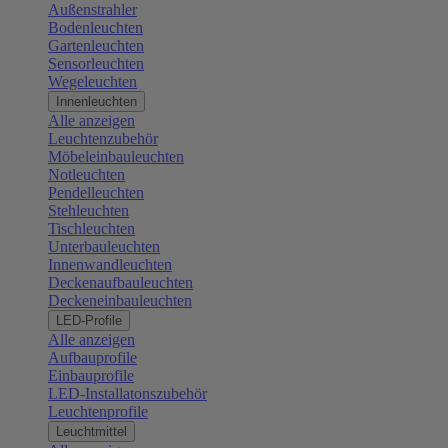
Außenstrahler
Bodenleuchten
Gartenleuchten
Sensorleuchten
Wegeleuchten
Innenleuchten
Alle anzeigen
Leuchtenzubehör
Möbeleinbauleuchten
Notleuchten
Pendelleuchten
Stehleuchten
Tischleuchten
Unterbauleuchten
Innenwandleuchten
Deckenaufbauleuchten
Deckeneinbauleuchten
LED-Profile
Alle anzeigen
Aufbauprofile
Einbauprofile
LED-Installatonszubehör
Leuchtenprofile
Leuchtmittel