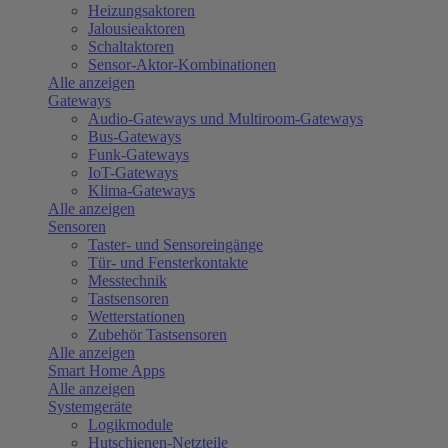
Heizungsaktoren
Jalousieaktoren
Schaltaktoren
Sensor-Aktor-Kombinationen
Alle anzeigen
Gateways
Audio-Gateways und Multiroom-Gateways
Bus-Gateways
Funk-Gateways
IoT-Gateways
Klima-Gateways
Alle anzeigen
Sensoren
Taster- und Sensoreingänge
Tür- und Fensterkontakte
Messtechnik
Tastsensoren
Wetterstationen
Zubehör Tastsensoren
Alle anzeigen
Smart Home Apps
Alle anzeigen
Systemgeräte
Logikmodule
Hutschienen-Netzteile