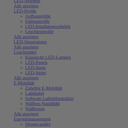
LED-Netzteile
Alle anzeigen
LED-Profile
Aufbauprofile
Einbauprofile
LED-Installatonszubehör
Leuchtenprofile
Alle anzeigen
LED-Steuerungen
Alle anzeigen
Leuchtmittel
Klassische LED-Lampen
LED-Panels
LED-Spots
LED-Strips
Alle anzeigen
E-Mobilität
Zubehör E-Mobilität
Ladekabel
Software Ladeinfrastruktur
Wallbox-Standfüße
Wallboxen
Alle anzeigen
Energiemanagement
Stromwandler