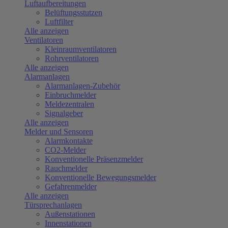
Luftaufbereitungen
Belüftungsstutzen
Luftfilter
Alle anzeigen
Ventilatoren
Kleinraumventilatoren
Rohrventilatoren
Alle anzeigen
Alarmanlagen
Alarmanlagen-Zubehör
Einbruchmelder
Meldezentralen
Signalgeber
Alle anzeigen
Melder und Sensoren
Alarmkontakte
CO2-Melder
Konventionelle Präsenzmelder
Rauchmelder
Konventionelle Bewegungsmelder
Gefahrenmelder
Alle anzeigen
Türsprechanlagen
Außenstationen
Innenstationen