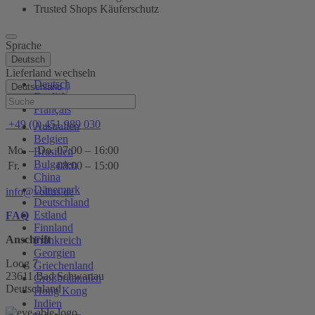
Trusted Shops Käuferschutz
Sprache
Deutsch
Lieferland wechseln
Deutsch
Deutschland
English
Hilfe
Français
+49 (0) 451 989 030
Australien
Belgien
Mo. – Do.
07:00 – 16:00
Brasilien
Bulgarien
Fr.
08:00 – 15:00
China
Dänemark
info@voltus.de
Deutschland
Estland
FAQ
Finnland
Anschrift
Frankreich
Georgien
Loog 7
Griechenland
23611 Bad Schwartau
Großbritannien
Deutschland
Hong Kong
Indien