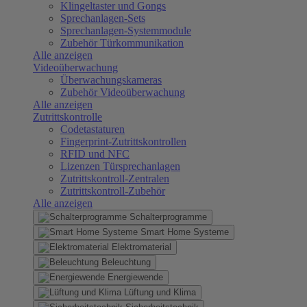
Klingeltaster und Gongs
Sprechanlagen-Sets
Sprechanlagen-Systemmodule
Zubehör Türkommunikation
Alle anzeigen
Videoüberwachung
Überwachungskameras
Zubehör Videoüberwachung
Alle anzeigen
Zutrittskontrolle
Codetastaturen
Fingerprint-Zutrittskontrollen
RFID und NFC
Lizenzen Türsprechanlagen
Zutrittskontroll-Zentralen
Zutrittskontroll-Zubehör
Alle anzeigen
Schalterprogramme
Smart Home Systeme
Elektromaterial
Beleuchtung
Energiewende
Lüftung und Klima