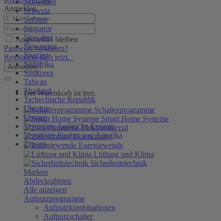
Schweden
Anmelden
Schweiz
Serbien
Singapur
Slowakei
Angemeldet bleiben
Slowenien
Passwort vergessen?
Spanien
Registriere dich jetzt.
Südafrika
Anmelden
Südkorea
Taiwan
Thailand
Der Warenkorb ist leer.
Tschechische Republik
Ukraine
Schalterprogramme
Ungarn
Smart Home Systeme
Vereinigte Arabische Emirate
Elektromaterial
Vereinigte Staaten von Amerika
Beleuchtung
Zypern
Energiewende
Lüftung und Klima
Sicherheitstechnik
Marken
Abdeckrahmen
Alle anzeigen
Aufputzprogramme
Aufputzkombinationen
Aufputzschalter