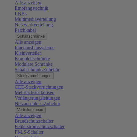
Alle anzeigen
Empfangstechnik
LNBs
Multimediaverteilung
Netzwerkverteilung
Patchkabel
Schaltschränke
Alle anzeigen
Innenausbausysteme
Kleinverteiler
Komplettschränke
Modulare Schränke
Schaltschrank-Zubehör
Steckvorrichtungen
Alle anzeigen
CEE-Steckvorrichtungen
Mehrfachsteckdosen
Verlängerungsleitungen
Netzanschluss-Zubehör
Verteilereinbau
Alle anzeigen
Brandschutzschalter
Fehlerstromschutzschalter
FI-LS-Schalter