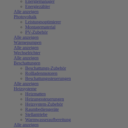
Energiemanager
Energiezähler
Alle anzeigen
Photovoltaik
Leistungsoptimierer
Montagematerial
PV-Zubehör
Alle anzeigen
Wärmepumpen
Alle anzeigen
Wechselrichter
Alle anzeigen
Beschattungen
Beschattungs-Zubehör
Rollladenmotoren
Beschattungssteuerungen
Alle anzeigen
Heizsysteme
Heizmatten
Heizungssteuerungen
Heizsystem-Zubehör
Raumbediengeräte
Stellantriebe
Warmwasseraufbereitung
Alle anzeigen