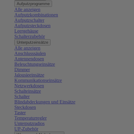
Aufputzprogramme
Alle anzeigen
Aufputzkombinationen
Aufputzschalter
Aufputzsteckdosen
Leergehäuse
Schalterzubehör
Unterputzeinsätze
Alle anzeigen
Anschlusssäulen
Antennendosen
Beleuchtungseinsätze
Dimmer
Jalousieeinsätze
Kommunikationseinsätze
Netzwerkdosen
Schalteinsätze
Schalter
Blindabdeckungen und Einsätze
Steckdosen
Taster
Temperaturregler
Unterputzradios
UP-Zubehör