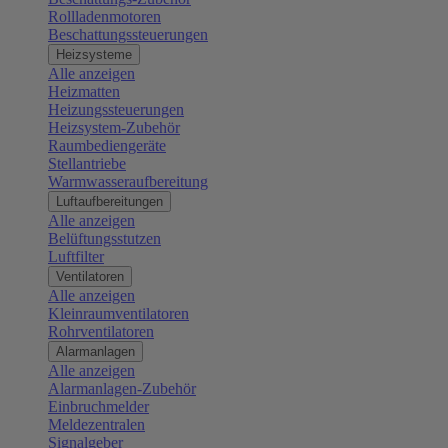
Rollladenmotoren
Beschattungssteuerungen
Heizsysteme
Alle anzeigen
Heizmatten
Heizungssteuerungen
Heizsystem-Zubehör
Raumbediengeräte
Stellantriebe
Warmwasseraufbereitung
Luftaufbereitungen
Alle anzeigen
Belüftungsstutzen
Luftfilter
Ventilatoren
Alle anzeigen
Kleinraumventilatoren
Rohrventilatoren
Alarmanlagen
Alle anzeigen
Alarmanlagen-Zubehör
Einbruchmelder
Meldezentralen
Signalgeber