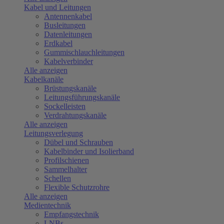
Kabel und Leitungen
Antennenkabel
Busleitungen
Datenleitungen
Erdkabel
Gummischlauchleitungen
Kabelverbinder
Alle anzeigen
Kabelkanäle
Brüstungskanäle
Leitungsführungskanäle
Sockelleisten
Verdrahtungskanäle
Alle anzeigen
Leitungsverlegung
Dübel und Schrauben
Kabelbinder und Isolierband
Profilschienen
Sammelhalter
Schellen
Flexible Schutzrohre
Alle anzeigen
Medientechnik
Empfangstechnik
LNBs