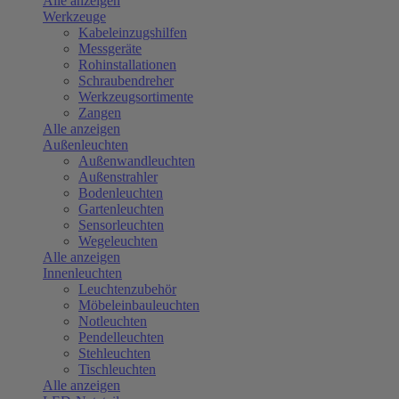
Alle anzeigen
Werkzeuge
Kabeleinzugshilfen
Messgeräte
Rohinstallationen
Schraubendreher
Werkzeugsortimente
Zangen
Alle anzeigen
Außenleuchten
Außenwandleuchten
Außenstrahler
Bodenleuchten
Gartenleuchten
Sensorleuchten
Wegeleuchten
Alle anzeigen
Innenleuchten
Leuchtenzubehör
Möbeleinbauleuchten
Notleuchten
Pendelleuchten
Stehleuchten
Tischleuchten
Alle anzeigen