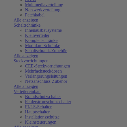
Multimediaverteilung
Netzwerkverteilung
Patchkabel
Alle anzeigen
Schaltschränke
Innenausbausysteme
Kleinverteiler
Komplettschränke
Modulare Schränke
Schaltschrank-Zubehör
Alle anzeigen
Steckvorrichtungen
CEE-Steckvorrichtungen
Mehrfachsteckdosen
Verlängerungsleitungen
Netzanschluss-Zubehör
Alle anzeigen
Verteilereinbau
Brandschutzschalter
Fehlerstromschutzschalter
FI-LS-Schalter
Hauptschalter
Installationsschütze
Kleinsteuerungen