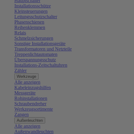
Hauptschalter
Installationsschütze
Kleinsteuerungen
Leitungsschutzschalter
Phasenschienen
Reihenklemmen
Relais
Schmelzsicherungen
Sonstige Installationsgeräte
Transformatoren und Netzteile
Treppenlichtautomaten
Überspannungsschutz
Installations-Zeitschaltuhren
Zähler
Werkzeuge
Alle anzeigen
Kabeleinzugshilfen
Messgeräte
Rohinstallationen
Schraubendreher
Werkzeugsortimente
Zangen
Außenleuchten
Alle anzeigen
Außenwandleuchten