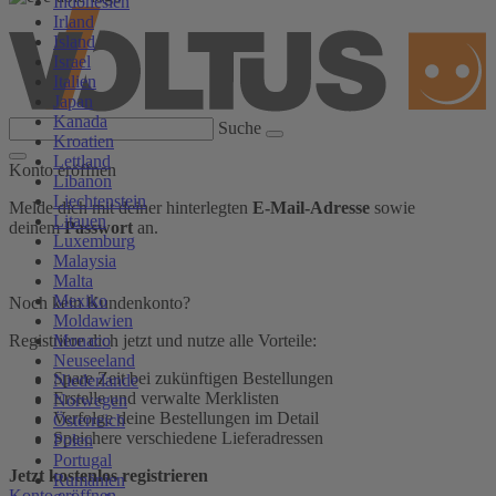
Indonesien
Irland
Island
Israel
Italien
Japan
Kanada
Suche
Kroatien
Lettland
Konto eröffnen
Libanon
Liechtenstein
Melde dich mit deiner hinterlegten
E-Mail-Adresse
sowie
Litauen
deinem
Passwort
an.
Luxemburg
Malaysia
Malta
Mexiko
Noch kein Kundenkonto?
Moldawien
Monaco
Registriere dich jetzt und nutze alle Vorteile:
Neuseeland
Spare Zeit bei zukünftigen Bestellungen
Niederlande
Erstelle und verwalte Merklisten
Norwegen
Verfolge deine Bestellungen im Detail
Österreich
Speichere verschiedene Lieferadressen
Polen
Portugal
Jetzt kostenlos registrieren
Rumänien
Konto eröffnen