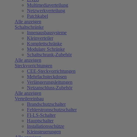
Multimediaverteilung
Netzwerkverteilung
Patchkabel
Alle anzeigen
Schaltschränke
Innenausbausysteme
Kleinverteiler
Komplettschränke
Modulare Schränke
Schaltschrank-Zubehör
Alle anzeigen
Steckvorrichtungen
CEE-Steckvorrichtungen
Mehrfachsteckdosen
Verlängerungsleitungen
Netzanschluss-Zubehör
Alle anzeigen
Verteilereinbau
Brandschutzschalter
Fehlerstromschutzschalter
FI-LS-Schalter
Hauptschalter
Installationsschütze
Kleinsteuerungen