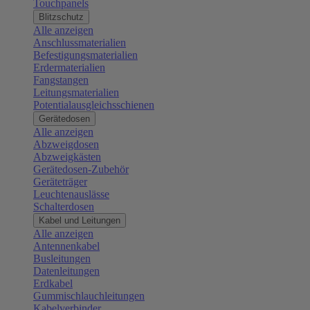
Touchpanels
Blitzschutz
Alle anzeigen
Anschlussmaterialien
Befestigungsmaterialien
Erdermaterialien
Fangstangen
Leitungsmaterialien
Potentialausgleichsschienen
Gerätedosen
Alle anzeigen
Abzweigdosen
Abzweigkästen
Gerätedosen-Zubehör
Geräteträger
Leuchtenauslässe
Schalterdosen
Kabel und Leitungen
Alle anzeigen
Antennenkabel
Busleitungen
Datenleitungen
Erdkabel
Gummischlauchleitungen
Kabelverbinder