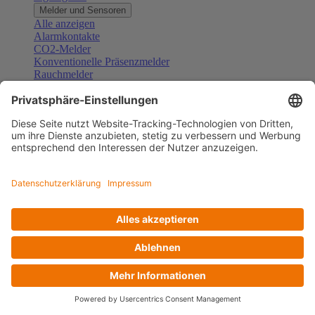
Melder und Sensoren
Alle anzeigen
Alarmkontakte
CO2-Melder
Konventionelle Präsenzmelder
Rauchmelder
Konventionelle Bewegungsmelder
Gefahrenmelder
Zubehör Melder und Sensoren
Türsprechanlagen
Alle anzeigen
Außenstationen
Innenstationen
Klingeltaster und Gongs
Sprechanlagen-Sets
Sprechanlagen-Systemmodule
Zubehör Türkommunikation
Videoüberwachung
Alle anzeigen
Überwachungskameras
Zubehör Videoüberwachung
Zutrittskontrolle
Alle anzeigen
Codetastaturen