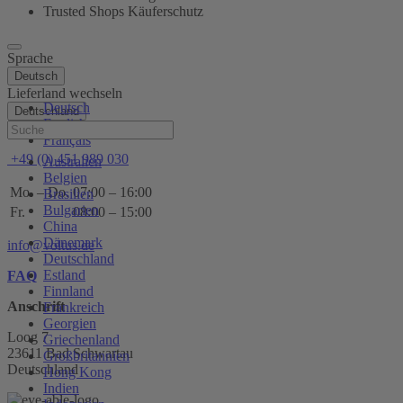
Trusted Shops Käuferschutz
Sprache
Deutsch
Lieferland wechseln
Deutsch
Deutschland
English
Hilfe
Français
+49 (0) 451 989 030
Australien
Belgien
Mo. – Do.
07:00 – 16:00
Brasilien
Bulgarien
Fr.
08:00 – 15:00
China
Dänemark
info@voltus.de
Deutschland
Estland
FAQ
Finnland
Anschrift
Frankreich
Georgien
Loog 7
Griechenland
23611 Bad Schwartau
Großbritannien
Deutschland
Hong Kong
Indien