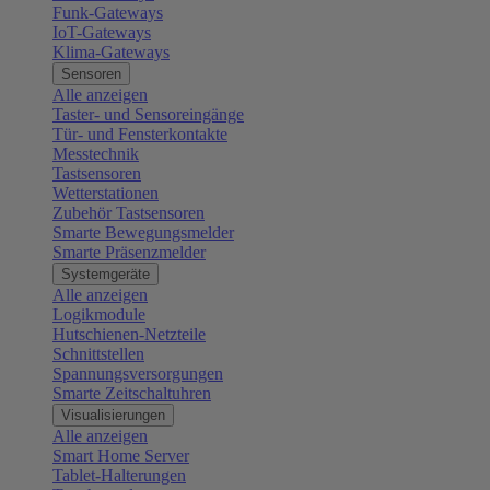
Funk-Gateways
IoT-Gateways
Klima-Gateways
Sensoren
Alle anzeigen
Taster- und Sensoreingänge
Tür- und Fensterkontakte
Messtechnik
Tastsensoren
Wetterstationen
Zubehör Tastsensoren
Smarte Bewegungsmelder
Smarte Präsenzmelder
Systemgeräte
Alle anzeigen
Logikmodule
Hutschienen-Netzteile
Schnittstellen
Spannungsversorgungen
Smarte Zeitschaltuhren
Visualisierungen
Alle anzeigen
Smart Home Server
Tablet-Halterungen