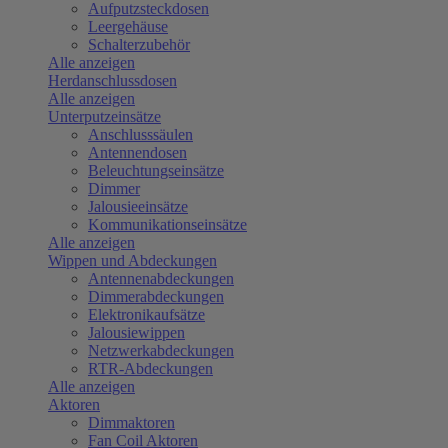
Aufputzsteckdosen
Leergehäuse
Schalterzubehör
Alle anzeigen
Herdanschlussdosen
Alle anzeigen
Unterputzeinsätze
Anschlusssäulen
Antennendosen
Beleuchtungseinsätze
Dimmer
Jalousieeinsätze
Kommunikationseinsätze
Alle anzeigen
Wippen und Abdeckungen
Antennenabdeckungen
Dimmerabdeckungen
Elektronikaufsätze
Jalousiewippen
Netzwerkabdeckungen
RTR-Abdeckungen
Alle anzeigen
Aktoren
Dimmaktoren
Fan Coil Aktoren