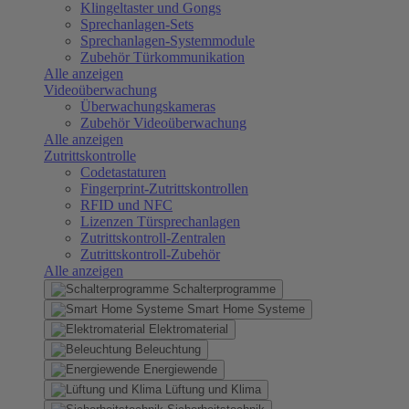
Klingeltaster und Gongs
Sprechanlagen-Sets
Sprechanlagen-Systemmodule
Zubehör Türkommunikation
Alle anzeigen
Videoüberwachung
Überwachungskameras
Zubehör Videoüberwachung
Alle anzeigen
Zutrittskontrolle
Codetastaturen
Fingerprint-Zutrittskontrollen
RFID und NFC
Lizenzen Türsprechanlagen
Zutrittskontroll-Zentralen
Zutrittskontroll-Zubehör
Alle anzeigen
Schalterprogramme
Smart Home Systeme
Elektromaterial
Beleuchtung
Energiewende
Lüftung und Klima