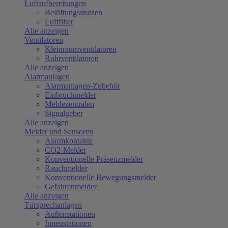
Luftaufbereitungen
Belüftungsstutzen
Luftfilter
Alle anzeigen
Ventilatoren
Kleinraumventilatoren
Rohrventilatoren
Alle anzeigen
Alarmanlagen
Alarmanlagen-Zubehör
Einbruchmelder
Meldezentralen
Signalgeber
Alle anzeigen
Melder und Sensoren
Alarmkontakte
CO2-Melder
Konventionelle Präsenzmelder
Rauchmelder
Konventionelle Bewegungsmelder
Gefahrenmelder
Alle anzeigen
Türsprechanlagen
Außenstationen
Innenstationen