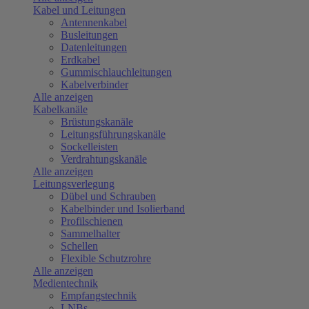
Kabel und Leitungen
Antennenkabel
Busleitungen
Datenleitungen
Erdkabel
Gummischlauchleitungen
Kabelverbinder
Alle anzeigen
Kabelkanäle
Brüstungskanäle
Leitungsführungskanäle
Sockelleisten
Verdrahtungskanäle
Alle anzeigen
Leitungsverlegung
Dübel und Schrauben
Kabelbinder und Isolierband
Profilschienen
Sammelhalter
Schellen
Flexible Schutzrohre
Alle anzeigen
Medientechnik
Empfangstechnik
LNBs