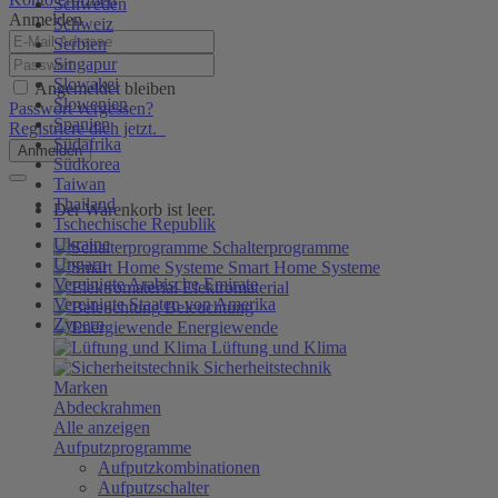
Schweden
Anmelden
Schweiz
Serbien
Singapur
Slowakei
Angemeldet bleiben
Slowenien
Passwort vergessen?
Spanien
Registriere dich jetzt.
Südafrika
Anmelden
Südkorea
Taiwan
Thailand
Der Warenkorb ist leer.
Tschechische Republik
Ukraine
Schalterprogramme
Ungarn
Smart Home Systeme
Vereinigte Arabische Emirate
Elektromaterial
Vereinigte Staaten von Amerika
Beleuchtung
Zypern
Energiewende
Lüftung und Klima
Sicherheitstechnik
Marken
Abdeckrahmen
Alle anzeigen
Aufputzprogramme
Aufputzkombinationen
Aufputzschalter