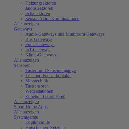
Heizungsaktoren
Jalousieaktoren
Schaltaktoren
Sensor-Aktor-Kombinationen
Alle anzeigen
Gateways
Audio-Gateways und Multiroom-Gateways
Bus-Gateways
Funk-Gateways
IoT-Gateways
Klima-Gateways
Alle anzeigen
Sensoren
Taster- und Sensoreingänge
Tür- und Fensterkontakte
Messtechnik
Tastsensoren
Wetterstationen
Zubehör Tastsensoren
Alle anzeigen
Smart Home Apps
Alle anzeigen
Systemgeräte
Logikmodule
Hutschienen-Netzteile