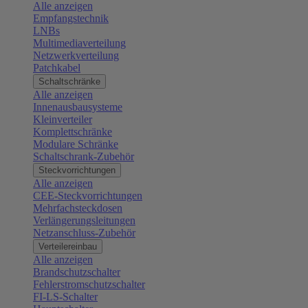
Alle anzeigen
Empfangstechnik
LNBs
Multimediaverteilung
Netzwerkverteilung
Patchkabel
Schaltschränke
Alle anzeigen
Innenausbausysteme
Kleinverteiler
Komplettschränke
Modulare Schränke
Schaltschrank-Zubehör
Steckvorrichtungen
Alle anzeigen
CEE-Steckvorrichtungen
Mehrfachsteckdosen
Verlängerungsleitungen
Netzanschluss-Zubehör
Verteilereinbau
Alle anzeigen
Brandschutzschalter
Fehlerstromschutzschalter
FI-LS-Schalter