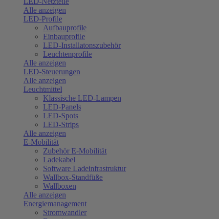
LED-Netzteile
Alle anzeigen
LED-Profile
Aufbauprofile
Einbauprofile
LED-Installatonszubehör
Leuchtenprofile
Alle anzeigen
LED-Steuerungen
Alle anzeigen
Leuchtmittel
Klassische LED-Lampen
LED-Panels
LED-Spots
LED-Strips
Alle anzeigen
E-Mobilität
Zubehör E-Mobilität
Ladekabel
Software Ladeinfrastruktur
Wallbox-Standfüße
Wallboxen
Alle anzeigen
Energiemanagement
Stromwandler