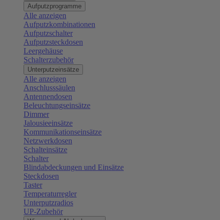
Aufputzprogramme
Alle anzeigen
Aufputzkombinationen
Aufputzschalter
Aufputzsteckdosen
Leergehäuse
Schalterzubehör
Unterputzeinsätze
Alle anzeigen
Anschlusssäulen
Antennendosen
Beleuchtungseinsätze
Dimmer
Jalousieeinsätze
Kommunikationseinsätze
Netzwerkdosen
Schalteinsätze
Schalter
Blindabdeckungen und Einsätze
Steckdosen
Taster
Temperaturregler
Unterputzradios
UP-Zubehör