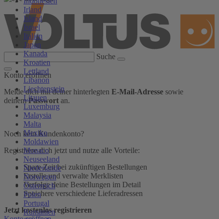
Indonesien
Irland
Island
Israel
Italien
Japan
Kanada
Suche
Kroatien
Lettland
Konto eröffnen
Libanon
Liechtenstein
Melde dich mit deiner hinterlegten
E-Mail-Adresse
sowie
Litauen
deinem
Passwort
an.
Luxemburg
Malaysia
Malta
Mexiko
Noch kein Kundenkonto?
Moldawien
Monaco
Registriere dich jetzt und nutze alle Vorteile:
Neuseeland
Spare Zeit bei zukünftigen Bestellungen
Niederlande
Erstelle und verwalte Merklisten
Norwegen
Verfolge deine Bestellungen im Detail
Österreich
Speichere verschiedene Lieferadressen
Polen
Portugal
Jetzt kostenlos registrieren
Rumänien
Konto eröffnen