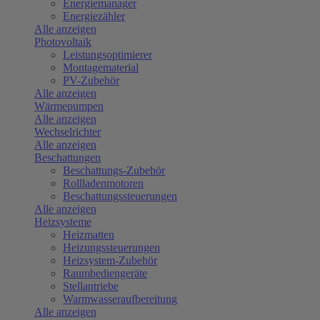
Energiemanager
Energiezähler
Alle anzeigen
Photovoltaik
Leistungsoptimierer
Montagematerial
PV-Zubehör
Alle anzeigen
Wärmepumpen
Alle anzeigen
Wechselrichter
Alle anzeigen
Beschattungen
Beschattungs-Zubehör
Rollladenmotoren
Beschattungssteuerungen
Alle anzeigen
Heizsysteme
Heizmatten
Heizungssteuerungen
Heizsystem-Zubehör
Raumbediengeräte
Stellantriebe
Warmwasseraufbereitung
Alle anzeigen