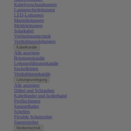
Kabelverschraubungen
Lautsprecherleitungen
LED-Leitungen
Mantelleitungen
Meldeleitungen
Solarkabel
Verbindungstechnik
Verdrahtungsleitungen
Kabelkanäle
Alle anzeigen
Brüstungskanäle
Leitungsführungskanäle
Sockelleisten
Verdrahtungskanäle
Leitungsverlegung
Alle anzeigen
Dübel und Schrauben
Kabelbinder und Isolierband
Profilschienen
Sammelhalter
Schellen
Flexible Schutzrohre
Stangenrohre
Medientechnik