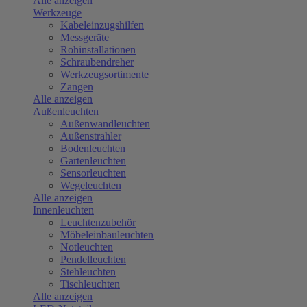
Alle anzeigen
Werkzeuge
Kabeleinzugshilfen
Messgeräte
Rohinstallationen
Schraubendreher
Werkzeugsortimente
Zangen
Alle anzeigen
Außenleuchten
Außenwandleuchten
Außenstrahler
Bodenleuchten
Gartenleuchten
Sensorleuchten
Wegeleuchten
Alle anzeigen
Innenleuchten
Leuchtenzubehör
Möbeleinbauleuchten
Notleuchten
Pendelleuchten
Stehleuchten
Tischleuchten
Alle anzeigen