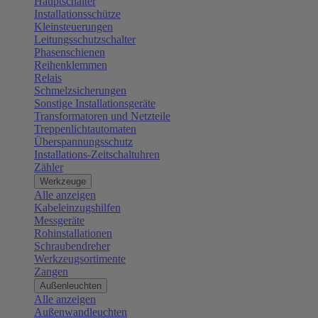
Hauptschalter
Installationsschütze
Kleinsteuerungen
Leitungsschutzschalter
Phasenschienen
Reihenklemmen
Relais
Schmelzsicherungen
Sonstige Installationsgeräte
Transformatoren und Netzteile
Treppenlichtautomaten
Überspannungsschutz
Installations-Zeitschaltuhren
Zähler
Werkzeuge
Alle anzeigen
Kabeleinzugshilfen
Messgeräte
Rohinstallationen
Schraubendreher
Werkzeugsortimente
Zangen
Außenleuchten
Alle anzeigen
Außenwandleuchten