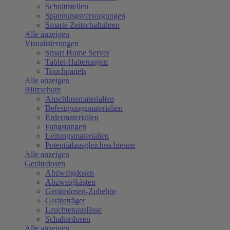
Schnittstellen
Spannungsversorgungen
Smarte Zeitschaltuhren
Alle anzeigen
Visualisierungen
Smart Home Server
Tablet-Halterungen
Touchpanels
Alle anzeigen
Blitzschutz
Anschlussmaterialien
Befestigungsmaterialien
Erdermaterialien
Fangstangen
Leitungsmaterialien
Potentialausgleichsschienen
Alle anzeigen
Gerätedosen
Abzweigdosen
Abzweigkästen
Gerätedosen-Zubehör
Geräteträger
Leuchtenauslässe
Schalterdosen
Alle anzeigen