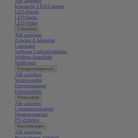
Alle anzeigen
Klassische LED-Lampen
LED-Panels
LED-Spots
LED-Strips
E-Mobilität
Alle anzeigen
Zubehör E-Mobilität
Ladekabel
Software Ladeinfrastruktur
Wallbox-Standfüße
Wallboxen
Energiemanagement
Alle anzeigen
Stromwandler
Energiemanager
Energiezähler
Photovoltaik
Alle anzeigen
Leistungsoptimierer
Montagematerial
PV-Zubehör
Beschattungen
Alle anzeigen
Beschattungs-Zubehör