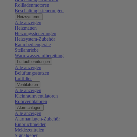
Rollladenmotoren
Beschattungssteuerungen
Heizsysteme
Alle anzeigen
Heizmatten
Heizungssteuerungen
Heizsystem-Zubehör
Raumbediengeräte
Stellantriebe
Warmwasseraufbereitung
Luftaufbereitungen
Alle anzeigen
Belüftungsstutzen
Luftfilter
Ventilatoren
Alle anzeigen
Kleinraumventilatoren
Rohrventilatoren
Alarmanlagen
Alle anzeigen
Alarmanlagen-Zubehör
Einbruchmelder
Meldezentralen
Signalgeber