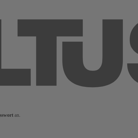
sswort
an.