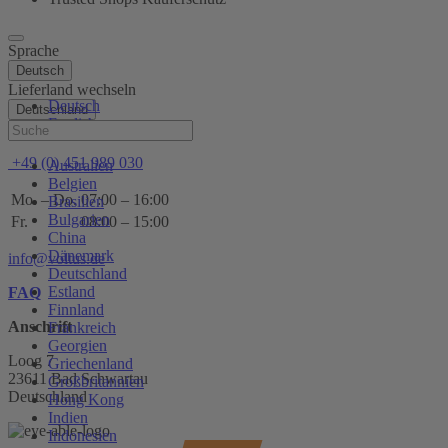
Sprache
Deutsch
Lieferland wechseln
Deutsch
Deutschland
English
Hilfe
+49 (0) 451 989 030
Australien
Belgien
Mo. – Do.
07:00 – 16:00
Brasilien
Bulgarien
Fr.
08:00 – 15:00
China
Dänemark
info@voltus.de
Deutschland
Estland
FAQ
Finnland
Anschrift
Frankreich
Georgien
Loog 7
Griechenland
23611 Bad Schwartau
Großbritannien
Deutschland
Hong Kong
Indien
Indonesien