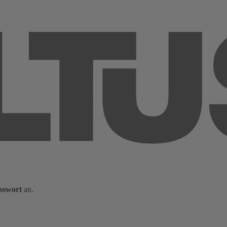
sswort
an.