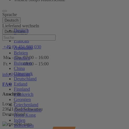
Sprache
Deutsch
Lieferland wechseln
Deutsch
Deutschland
English
Hilfe
Français
+49 (0) 451 989 030
Australien
Belgien
Mo. – Do.
07:00 – 16:00
Brasilien
Bulgarien
Fr.
08:00 – 15:00
China
Dänemark
info@voltus.de
Deutschland
Estland
FAQ
Finnland
Anschrift
Frankreich
Georgien
Loog 7
Griechenland
23611 Bad Schwartau
Großbritannien
Deutschland
Hong Kong
Indien
Indonesien