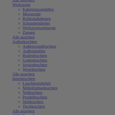
Alle anzeigen
Werkzeuge
Kabeleinzugshilfen
Messgeräte
Rohinstallationen
Schraubendreher
Werkzeugsortimente
Zangen
Alle anzeigen
Außenleuchten
Außenwandleuchten
Außenstrahler
Bodenleuchten
Gartenleuchten
Sensorleuchten
Wegeleuchten
Alle anzeigen
Innenleuchten
Leuchtenzubehör
Möbeleinbauleuchten
Notleuchten
Pendelleuchten
Stehleuchten
Tischleuchten
Alle anzeigen