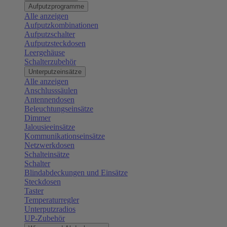
Aufputzprogramme
Alle anzeigen
Aufputzkombinationen
Aufputzschalter
Aufputzsteckdosen
Leergehäuse
Schalterzubehör
Unterputzeinsätze
Alle anzeigen
Anschlusssäulen
Antennendosen
Beleuchtungseinsätze
Dimmer
Jalousieeinsätze
Kommunikationseinsätze
Netzwerkdosen
Schalteinsätze
Schalter
Blindabdeckungen und Einsätze
Steckdosen
Taster
Temperaturregler
Unterputzradios
UP-Zubehör