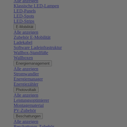
Alle anzeigen
Klassische LED-Lampen
LED-Panels
LED-Spots
LED-Strips
E-Mobilität
Alle anzeigen
Zubehör E-Mobilität
Ladekabel
Software Ladeinfrastruktur
Wallbox-Standfüße
Wallboxen
Energiemanagement
Alle anzeigen
Stromwandler
Energiemanager
Energiezähler
Photovoltaik
Alle anzeigen
Leistungsoptimierer
Montagematerial
PV-Zubehör
Beschattungen
Alle anzeigen
Beschattungs-Zubehör