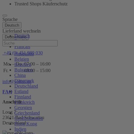
Trusted Shops Käuferschutz
Sprache
Deutsch
Lieferland wechseln
Deutsch
Deutschland
English
Hilfe
Français
+49 (0) 451 989 030
Australien
Belgien
Mo. – Do.
07:00 – 16:00
Brasilien
Bulgarien
Fr.
08:00 – 15:00
China
Dänemark
info@voltus.de
Deutschland
Estland
FAQ
Finnland
Anschrift
Frankreich
Georgien
Loog 7
Griechenland
23611 Bad Schwartau
Großbritannien
Deutschland
Hong Kong
Indien