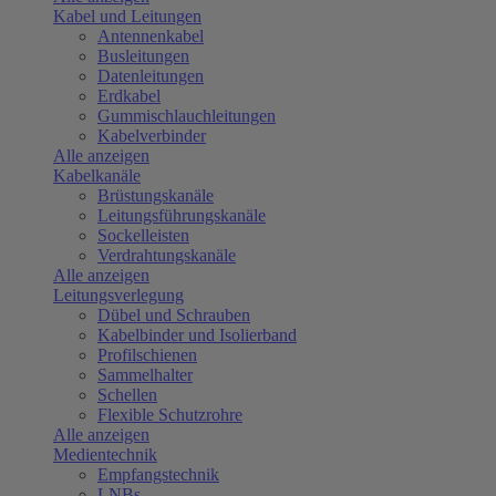
Kabel und Leitungen
Antennenkabel
Busleitungen
Datenleitungen
Erdkabel
Gummischlauchleitungen
Kabelverbinder
Alle anzeigen
Kabelkanäle
Brüstungskanäle
Leitungsführungskanäle
Sockelleisten
Verdrahtungskanäle
Alle anzeigen
Leitungsverlegung
Dübel und Schrauben
Kabelbinder und Isolierband
Profilschienen
Sammelhalter
Schellen
Flexible Schutzrohre
Alle anzeigen
Medientechnik
Empfangstechnik
LNBs