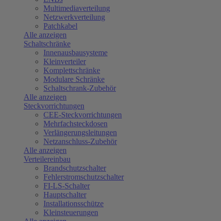
Multimediaverteilung
Netzwerkverteilung
Patchkabel
Alle anzeigen
Schaltschränke
Innenausbausysteme
Kleinverteiler
Komplettschränke
Modulare Schränke
Schaltschrank-Zubehör
Alle anzeigen
Steckvorrichtungen
CEE-Steckvorrichtungen
Mehrfachsteckdosen
Verlängerungsleitungen
Netzanschluss-Zubehör
Alle anzeigen
Verteilereinbau
Brandschutzschalter
Fehlerstromschutzschalter
FI-LS-Schalter
Hauptschalter
Installationsschütze
Kleinsteuerungen