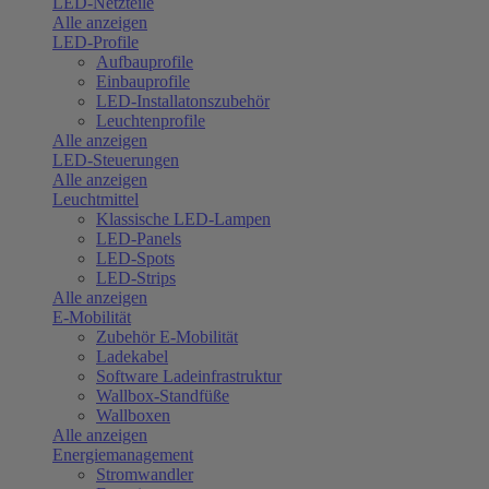
LED-Netzteile
Alle anzeigen
LED-Profile
Aufbauprofile
Einbauprofile
LED-Installatonszubehör
Leuchtenprofile
Alle anzeigen
LED-Steuerungen
Alle anzeigen
Leuchtmittel
Klassische LED-Lampen
LED-Panels
LED-Spots
LED-Strips
Alle anzeigen
E-Mobilität
Zubehör E-Mobilität
Ladekabel
Software Ladeinfrastruktur
Wallbox-Standfüße
Wallboxen
Alle anzeigen
Energiemanagement
Stromwandler