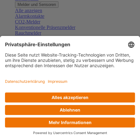
Melder und Sensoren
Alle anzeigen
Alarmkontakte
CO2-Melder
Konventionelle Präsenzmelder
Rauchmelder
Konventionelle Bewegungsmelder
Gefahrenmelder
Zubehör Melder und Sensoren
Türsprechanlagen
Alle anzeigen
Außenstationen
Innenstationen
Klingeltaster und Gongs
Sprechanlagen-Sets
Sprechanlagen-Systemmodule
Zubehör Türkommunikation
Videoüberwachung
Alle anzeigen
Überwachungskameras
Zubehör Videoüberwachung
Zutrittskontrolle
Alle anzeigen
Codetastaturen