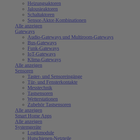
Heizungsaktoren
Jalousieaktoren
Schaltaktoren
Sensor-Aktor-Kombinationen
Alle anzeigen
Gateways
Audio-Gateways und Multiroom-Gateways
Bus-Gateways
Funk-Gateways
IoT-Gateways
Klima-Gateways
Alle anzeigen
Sensoren
Taster- und Sensoreingänge
Tür- und Fensterkontakte
Messtechnik
Tastsensoren
Wetterstationen
Zubehör Tastsensoren
Alle anzeigen
Smart Home Apps
Alle anzeigen
Systemgeräte
Logikmodule
Hutschienen-Netzteile