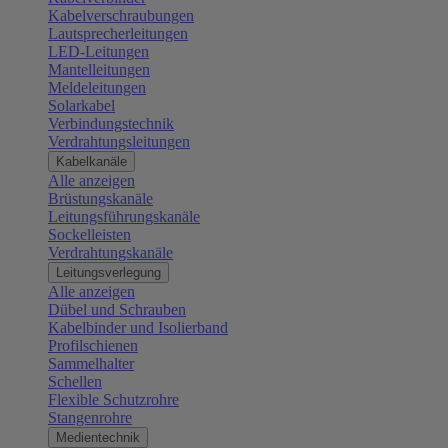
Kabelverschraubungen
Lautsprecherleitungen
LED-Leitungen
Mantelleitungen
Meldeleitungen
Solarkabel
Verbindungstechnik
Verdrahtungsleitungen
Kabelkanäle
Alle anzeigen
Brüstungskanäle
Leitungsführungskanäle
Sockelleisten
Verdrahtungskanäle
Leitungsverlegung
Alle anzeigen
Dübel und Schrauben
Kabelbinder und Isolierband
Profilschienen
Sammelhalter
Schellen
Flexible Schutzrohre
Stangenrohre
Medientechnik