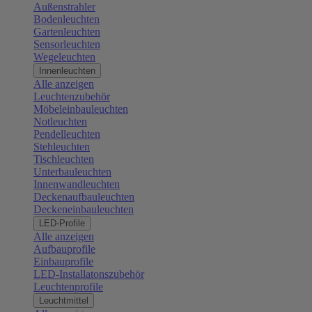
Außenstrahler
Bodenleuchten
Gartenleuchten
Sensorleuchten
Wegeleuchten
Innenleuchten
Alle anzeigen
Leuchtenzubehör
Möbeleinbauleuchten
Notleuchten
Pendelleuchten
Stehleuchten
Tischleuchten
Unterbauleuchten
Innenwandleuchten
Deckenaufbauleuchten
Deckeneinbauleuchten
LED-Profile
Alle anzeigen
Aufbauprofile
Einbauprofile
LED-Installatonszubehör
Leuchtenprofile
Leuchtmittel