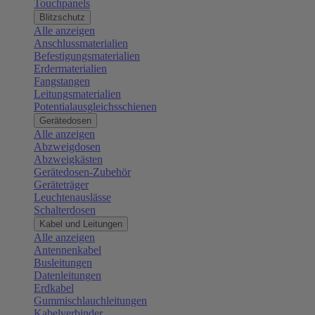
Touchpanels
Blitzschutz
Alle anzeigen
Anschlussmaterialien
Befestigungsmaterialien
Erdermaterialien
Fangstangen
Leitungsmaterialien
Potentialausgleichsschienen
Gerätedosen
Alle anzeigen
Abzweigdosen
Abzweigkästen
Gerätedosen-Zubehör
Geräteträger
Leuchtenauslässe
Schalterdosen
Kabel und Leitungen
Alle anzeigen
Antennenkabel
Busleitungen
Datenleitungen
Erdkabel
Gummischlauchleitungen
Kabelverbinder