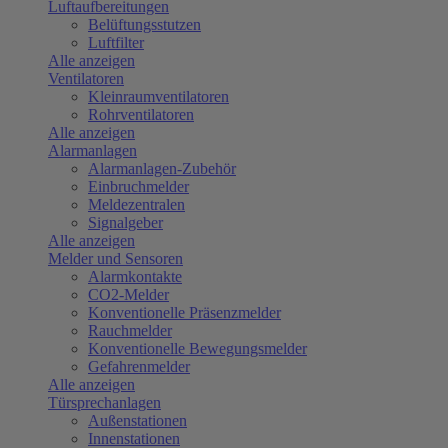
Luftaufbereitungen
Belüftungsstutzen
Luftfilter
Alle anzeigen
Ventilatoren
Kleinraumventilatoren
Rohrventilatoren
Alle anzeigen
Alarmanlagen
Alarmanlagen-Zubehör
Einbruchmelder
Meldezentralen
Signalgeber
Alle anzeigen
Melder und Sensoren
Alarmkontakte
CO2-Melder
Konventionelle Präsenzmelder
Rauchmelder
Konventionelle Bewegungsmelder
Gefahrenmelder
Alle anzeigen
Türsprechanlagen
Außenstationen
Innenstationen