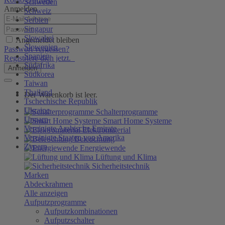
Schweden
Anmelden
Schweiz
Serbien
Singapur
Slowakei
Angemeldet bleiben
Slowenien
Passwort vergessen?
Spanien
Registriere dich jetzt.
Südafrika
Anmelden
Südkorea
Taiwan
Thailand
Der Warenkorb ist leer.
Tschechische Republik
Ukraine
Schalterprogramme
Ungarn
Smart Home Systeme
Vereinigte Arabische Emirate
Elektromaterial
Vereinigte Staaten von Amerika
Beleuchtung
Zypern
Energiewende
Lüftung und Klima
Sicherheitstechnik
Marken
Abdeckrahmen
Alle anzeigen
Aufputzprogramme
Aufputzkombinationen
Aufputzschalter