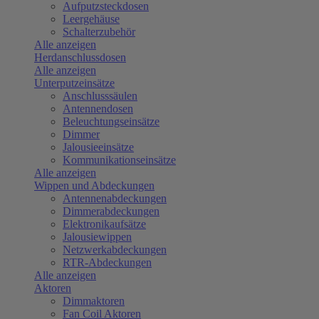
Aufputzsteckdosen
Leergehäuse
Schalterzubehör
Alle anzeigen
Herdanschlussdosen
Alle anzeigen
Unterputzeinsätze
Anschlusssäulen
Antennendosen
Beleuchtungseinsätze
Dimmer
Jalousieeinsätze
Kommunikationseinsätze
Alle anzeigen
Wippen und Abdeckungen
Antennenabdeckungen
Dimmerabdeckungen
Elektronikaufsätze
Jalousiewippen
Netzwerkabdeckungen
RTR-Abdeckungen
Alle anzeigen
Aktoren
Dimmaktoren
Fan Coil Aktoren