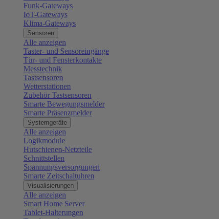
Funk-Gateways
IoT-Gateways
Klima-Gateways
Sensoren
Alle anzeigen
Taster- und Sensoreingänge
Tür- und Fensterkontakte
Messtechnik
Tastsensoren
Wetterstationen
Zubehör Tastsensoren
Smarte Bewegungsmelder
Smarte Präsenzmelder
Systemgeräte
Alle anzeigen
Logikmodule
Hutschienen-Netzteile
Schnittstellen
Spannungsversorgungen
Smarte Zeitschaltuhren
Visualisierungen
Alle anzeigen
Smart Home Server
Tablet-Halterungen