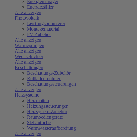
Energiemanager
Energiezähler
Alle anzeigen
Photovoltaik
Leistungsoptimierer
Montagematerial
PV-Zubehör
Alle anzeigen
Wärmepumpen
Alle anzeigen
Wechselrichter
Alle anzeigen
Beschattungen
Beschattungs-Zubehör
Rollladenmotoren
Beschattungssteuerungen
Alle anzeigen
Heizsysteme
Heizmatten
Heizungssteuerungen
Heizsystem-Zubehör
Raumbediengeräte
Stellantriebe
Warmwasseraufbereitung
Alle anzeigen