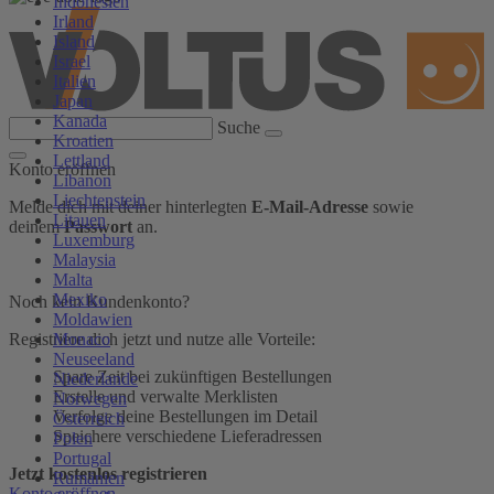
Indonesien
Irland
Island
Israel
Italien
Japan
Kanada
Suche
Kroatien
Lettland
Konto eröffnen
Libanon
Liechtenstein
Melde dich mit deiner hinterlegten
E-Mail-Adresse
sowie
Litauen
deinem
Passwort
an.
Luxemburg
Malaysia
Malta
Mexiko
Noch kein Kundenkonto?
Moldawien
Monaco
Registriere dich jetzt und nutze alle Vorteile:
Neuseeland
Spare Zeit bei zukünftigen Bestellungen
Niederlande
Erstelle und verwalte Merklisten
Norwegen
Verfolge deine Bestellungen im Detail
Österreich
Speichere verschiedene Lieferadressen
Polen
Portugal
Jetzt kostenlos registrieren
Rumänien
Konto eröffnen