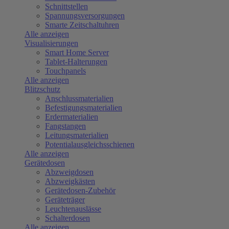
Schnittstellen
Spannungsversorgungen
Smarte Zeitschaltuhren
Alle anzeigen
Visualisierungen
Smart Home Server
Tablet-Halterungen
Touchpanels
Alle anzeigen
Blitzschutz
Anschlussmaterialien
Befestigungsmaterialien
Erdermaterialien
Fangstangen
Leitungsmaterialien
Potentialausgleichsschienen
Alle anzeigen
Gerätedosen
Abzweigdosen
Abzweigkästen
Gerätedosen-Zubehör
Geräteträger
Leuchtenauslässe
Schalterdosen
Alle anzeigen