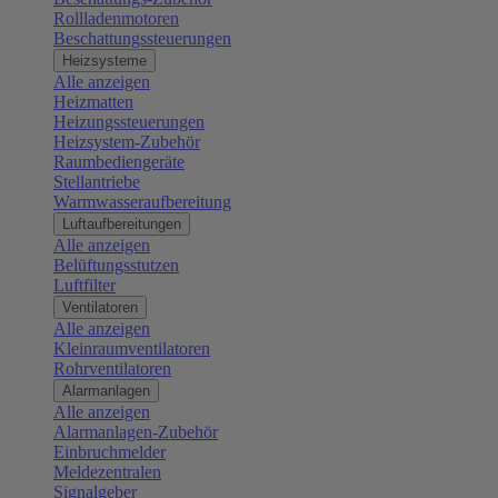
Rollladenmotoren
Beschattungssteuerungen
Heizsysteme
Alle anzeigen
Heizmatten
Heizungssteuerungen
Heizsystem-Zubehör
Raumbediengeräte
Stellantriebe
Warmwasseraufbereitung
Luftaufbereitungen
Alle anzeigen
Belüftungsstutzen
Luftfilter
Ventilatoren
Alle anzeigen
Kleinraumventilatoren
Rohrventilatoren
Alarmanlagen
Alle anzeigen
Alarmanlagen-Zubehör
Einbruchmelder
Meldezentralen
Signalgeber