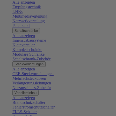
Alle anzeigen
Empfangstechnik
LNBs
Multimediaverteilung
Netzwerkverteilung
Patchkabel
Schaltschränke
Alle anzeigen
Innenausbausysteme
Kleinverteiler
Komplettschränke
Modulare Schränke
Schaltschrank-Zubehör
Steckvorrichtungen
Alle anzeigen
CEE-Steckvorrichtungen
Mehrfachsteckdosen
Verlängerungsleitungen
Netzanschluss-Zubehör
Verteilereinbau
Alle anzeigen
Brandschutzschalter
Fehlerstromschutzschalter
FI-LS-Schalter