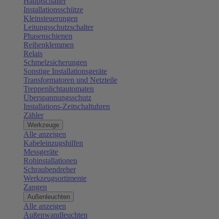
Hauptschalter
Installationsschütze
Kleinsteuerungen
Leitungsschutzschalter
Phasenschienen
Reihenklemmen
Relais
Schmelzsicherungen
Sonstige Installationsgeräte
Transformatoren und Netzteile
Treppenlichtautomaten
Überspannungsschutz
Installations-Zeitschaltuhren
Zähler
Werkzeuge
Alle anzeigen
Kabeleinzugshilfen
Messgeräte
Rohinstallationen
Schraubendreher
Werkzeugsortimente
Zangen
Außenleuchten
Alle anzeigen
Außenwandleuchten