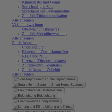
Klingeltaster und Gongs
Sprechanlagen-Sets
Sprechanlagen-Systemmodule
Zubehör Türkommunikation
Alle anzeigen
Videoüberwachung
Überwachungskameras
Zubehör Videoüberwachung
Alle anzeigen
Zutrittskontrolle
Codetastaturen
Fingerprint-Zutrittskontrollen
RFID und NFC
Lizenzen Türsprechanlagen
Zutrittskontroll-Zentralen
Zutrittskontroll-Zubehör
Alle anzeigen
Schalterprogramme
Smart Home Systeme
Elektromaterial
Beleuchtung
Energiewende
Lüftung und Klima