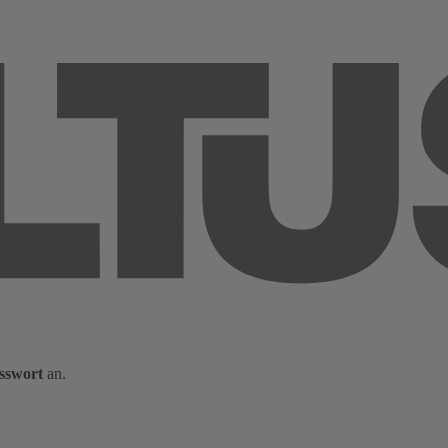
sswort
an.