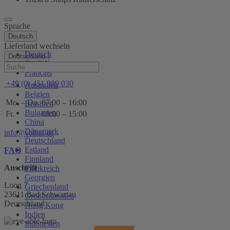
Sprache
Deutsch
Lieferland wechseln
Deutsch
Deutschland
English
Hilfe
Français
+49 (0) 451 989 030
Australien
Belgien
Mo. – Do.
07:00 – 16:00
Brasilien
Bulgarien
Fr.
08:00 – 15:00
China
Dänemark
info@voltus.de
Deutschland
Estland
FAQ
Finnland
Anschrift
Frankreich
Georgien
Loog 7
Griechenland
23611 Bad Schwartau
Großbritannien
Deutschland
Hong Kong
Indien
Indonesien