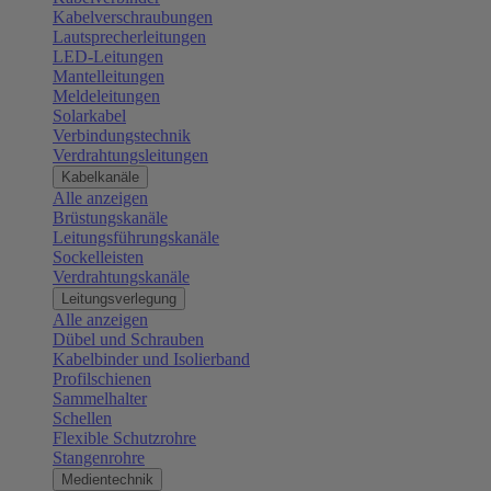
Kabelverschraubungen
Lautsprecherleitungen
LED-Leitungen
Mantelleitungen
Meldeleitungen
Solarkabel
Verbindungstechnik
Verdrahtungsleitungen
Kabelkanäle
Alle anzeigen
Brüstungskanäle
Leitungsführungskanäle
Sockelleisten
Verdrahtungskanäle
Leitungsverlegung
Alle anzeigen
Dübel und Schrauben
Kabelbinder und Isolierband
Profilschienen
Sammelhalter
Schellen
Flexible Schutzrohre
Stangenrohre
Medientechnik