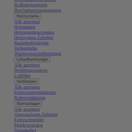
Rollladenmotoren
Beschattungssteuerungen
Heizsysteme
Alle anzeigen
Heizmatten
Heizungssteuerungen
Heizsystem-Zubehör
Raumbediengeräte
Stellantriebe
Warmwasseraufbereitung
Luftaufbereitungen
Alle anzeigen
Belüftungsstutzen
Luftfilter
Ventilatoren
Alle anzeigen
Kleinraumventilatoren
Rohrventilatoren
Alarmanlagen
Alle anzeigen
Alarmanlagen-Zubehör
Einbruchmelder
Meldezentralen
Signalgeber