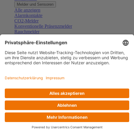
Melder und Sensoren
Alle anzeigen
Alarmkontakte
CO2-Melder
Konventionelle Präsenzmelder
Rauchmelder
Konventionelle Bewegungsmelder
Gefahrenmelder
Zubehör Melder und Sensoren
Türsprechanlagen
Alle anzeigen
Außenstationen
Innenstationen
Klingeltaster und Gongs
Sprechanlagen-Sets
Sprechanlagen-Systemmodule
Zubehör Türkommunikation
Videoüberwachung
Alle anzeigen
Überwachungskameras
Zubehör Videoüberwachung
Zutrittskontrolle
Alle anzeigen
Codetastaturen