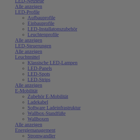
LED-Netzteile
Alle anzeigen
LED-Profile
Aufbauprofile
Einbauprofile
LED-Installatonszubehör
Leuchtenprofile
Alle anzeigen
LED-Steuerungen
Alle anzeigen
Leuchtmittel
Klassische LED-Lampen
LED-Panels
LED-Spots
LED-Strips
Alle anzeigen
E-Mobilität
Zubehör E-Mobilität
Ladekabel
Software Ladeinfrastruktur
Wallbox-Standfüße
Wallboxen
Alle anzeigen
Energiemanagement
Stromwandler