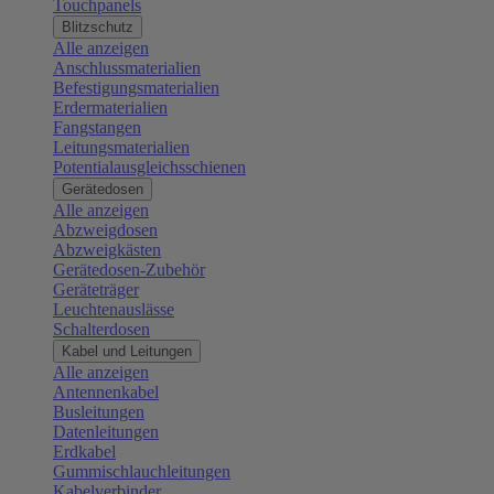
Touchpanels
Blitzschutz
Alle anzeigen
Anschlussmaterialien
Befestigungsmaterialien
Erdermaterialien
Fangstangen
Leitungsmaterialien
Potentialausgleichsschienen
Gerätedosen
Alle anzeigen
Abzweigdosen
Abzweigkästen
Gerätedosen-Zubehör
Geräteträger
Leuchtenauslässe
Schalterdosen
Kabel und Leitungen
Alle anzeigen
Antennenkabel
Busleitungen
Datenleitungen
Erdkabel
Gummischlauchleitungen
Kabelverbinder