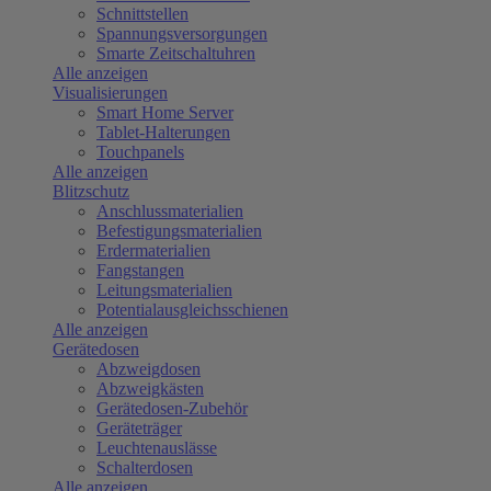
Schnittstellen
Spannungsversorgungen
Smarte Zeitschaltuhren
Alle anzeigen
Visualisierungen
Smart Home Server
Tablet-Halterungen
Touchpanels
Alle anzeigen
Blitzschutz
Anschlussmaterialien
Befestigungsmaterialien
Erdermaterialien
Fangstangen
Leitungsmaterialien
Potentialausgleichsschienen
Alle anzeigen
Gerätedosen
Abzweigdosen
Abzweigkästen
Gerätedosen-Zubehör
Geräteträger
Leuchtenauslässe
Schalterdosen
Alle anzeigen