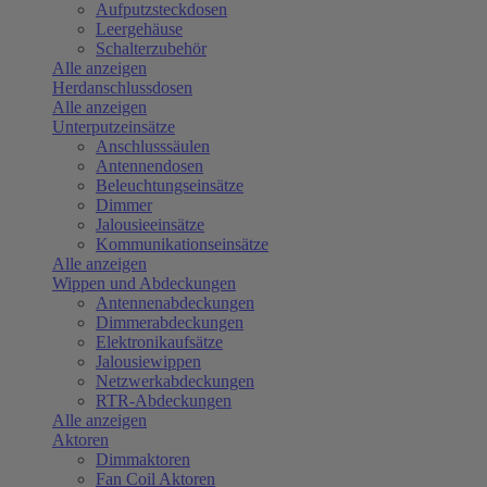
Aufputzsteckdosen
Leergehäuse
Schalterzubehör
Alle anzeigen
Herdanschlussdosen
Alle anzeigen
Unterputzeinsätze
Anschlusssäulen
Antennendosen
Beleuchtungseinsätze
Dimmer
Jalousieeinsätze
Kommunikationseinsätze
Alle anzeigen
Wippen und Abdeckungen
Antennenabdeckungen
Dimmerabdeckungen
Elektronikaufsätze
Jalousiewippen
Netzwerkabdeckungen
RTR-Abdeckungen
Alle anzeigen
Aktoren
Dimmaktoren
Fan Coil Aktoren