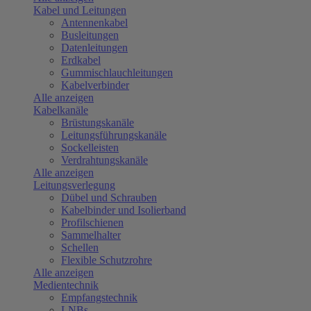
Kabel und Leitungen
Antennenkabel
Busleitungen
Datenleitungen
Erdkabel
Gummischlauchleitungen
Kabelverbinder
Alle anzeigen
Kabelkanäle
Brüstungskanäle
Leitungsführungskanäle
Sockelleisten
Verdrahtungskanäle
Alle anzeigen
Leitungsverlegung
Dübel und Schrauben
Kabelbinder und Isolierband
Profilschienen
Sammelhalter
Schellen
Flexible Schutzrohre
Alle anzeigen
Medientechnik
Empfangstechnik
LNBs