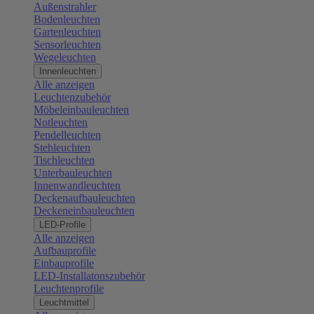
Außenstrahler
Bodenleuchten
Gartenleuchten
Sensorleuchten
Wegeleuchten
Innenleuchten
Alle anzeigen
Leuchtenzubehör
Möbeleinbauleuchten
Notleuchten
Pendelleuchten
Stehleuchten
Tischleuchten
Unterbauleuchten
Innenwandleuchten
Deckenaufbauleuchten
Deckeneinbauleuchten
LED-Profile
Alle anzeigen
Aufbauprofile
Einbauprofile
LED-Installatonszubehör
Leuchtenprofile
Leuchtmittel