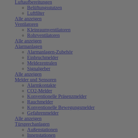
Luftaufbereitungen
Belüftungsstutzen
Luftfilter
Alle anzeigen
Ventilatoren
Kleinraumventilatoren
Rohrventilatoren
Alle anzeigen
Alarmanlagen
Alarmanlagen-Zubehör
Einbruchmelder
Meldezentralen
Signalgeber
Alle anzeigen
Melder und Sensoren
Alarmkontakte
CO2-Melder
Konventionelle Präsenzmelder
Rauchmelder
Konventionelle Bewegungsmelder
Gefahrenmelder
Alle anzeigen
Türsprechanlagen
Außenstationen
Innenstationen