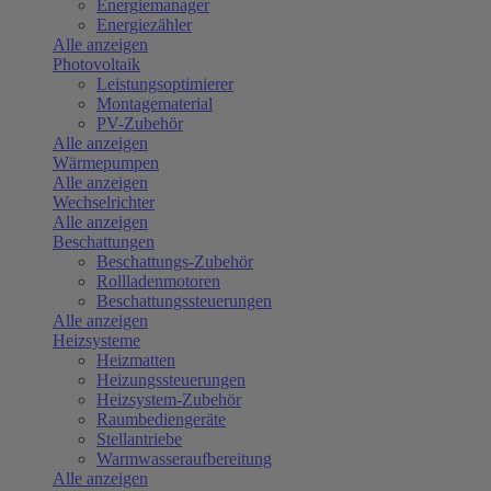
Energiemanager
Energiezähler
Alle anzeigen
Photovoltaik
Leistungsoptimierer
Montagematerial
PV-Zubehör
Alle anzeigen
Wärmepumpen
Alle anzeigen
Wechselrichter
Alle anzeigen
Beschattungen
Beschattungs-Zubehör
Rollladenmotoren
Beschattungssteuerungen
Alle anzeigen
Heizsysteme
Heizmatten
Heizungssteuerungen
Heizsystem-Zubehör
Raumbediengeräte
Stellantriebe
Warmwasseraufbereitung
Alle anzeigen