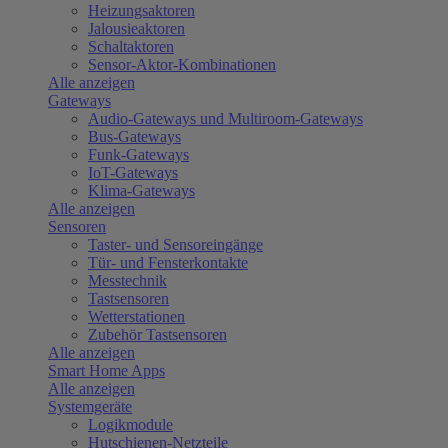
Heizungsaktoren
Jalousieaktoren
Schaltaktoren
Sensor-Aktor-Kombinationen
Alle anzeigen
Gateways
Audio-Gateways und Multiroom-Gateways
Bus-Gateways
Funk-Gateways
IoT-Gateways
Klima-Gateways
Alle anzeigen
Sensoren
Taster- und Sensoreingänge
Tür- und Fensterkontakte
Messtechnik
Tastsensoren
Wetterstationen
Zubehör Tastsensoren
Alle anzeigen
Smart Home Apps
Alle anzeigen
Systemgeräte
Logikmodule
Hutschienen-Netzteile