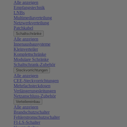
Alle anzeigen
Empfangstechnik
LNBs
Multimediaverteilung
Netzwerkverteilung
Patchkabel
Schaltschränke
Alle anzeigen
Innenausbausysteme
Kleinverteiler
Komplettschränke
Modulare Schränke
Schaltschrank-Zubehör
Steckvorrichtungen
Alle anzeigen
CEE-Steckvorrichtungen
Mehrfachsteckdosen
Verlängerungsleitungen
Netzanschluss-Zubehör
Verteilereinbau
Alle anzeigen
Brandschutzschalter
Fehlerstromschutzschalter
FI-LS-Schalter