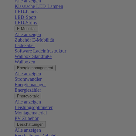
Alle anzeigen
Klassische LED-Lampen
LED-Panels
LED-Spots
LED-Strips
E-Mobilität
Alle anzeigen
Zubehör E-Mobilität
Ladekabel
Software Ladeinfrastruktur
Wallbox-Standfüße
Wallboxen
Energiemanagement
Alle anzeigen
Stromwandler
Energiemanager
Energiezähler
Photovoltaik
Alle anzeigen
Leistungsoptimierer
Montagematerial
PV-Zubehör
Beschattungen
Alle anzeigen
Beschattungs-Zubehör