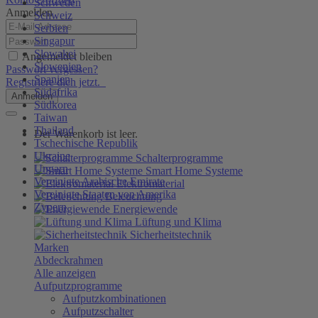
Schweden
Anmelden
Schweiz
Serbien
Singapur
Slowakei
Angemeldet bleiben
Slowenien
Passwort vergessen?
Spanien
Registriere dich jetzt.
Südafrika
Anmelden
Südkorea
Taiwan
Thailand
Der Warenkorb ist leer.
Tschechische Republik
Ukraine
Schalterprogramme
Ungarn
Smart Home Systeme
Vereinigte Arabische Emirate
Elektromaterial
Vereinigte Staaten von Amerika
Beleuchtung
Zypern
Energiewende
Lüftung und Klima
Sicherheitstechnik
Marken
Abdeckrahmen
Alle anzeigen
Aufputzprogramme
Aufputzkombinationen
Aufputzschalter