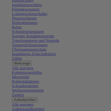
Hauptschalter
Installationsschütze
Kleinsteuerungen
Leitungsschutzschalter
Phasenschienen
Reihenklemmen
Relais
Schmelzsicherungen
Sonstige Installationsgeräte
Transformatoren und Netzteile
Treppenlichtautomaten
Überspannungsschutz
Installations-Zeitschaltuhren
Zähler
Werkzeuge
Alle anzeigen
Kabeleinzugshilfen
Messgeräte
Rohinstallationen
Schraubendreher
Werkzeugsortimente
Zangen
Außenleuchten
Alle anzeigen
Außenwandleuchten