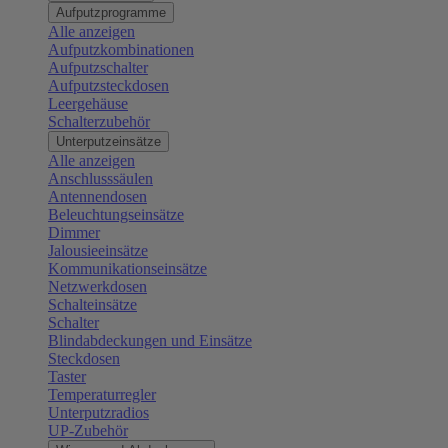
Aufputzprogramme
Alle anzeigen
Aufputzkombinationen
Aufputzschalter
Aufputzsteckdosen
Leergehäuse
Schalterzubehör
Unterputzeinsätze
Alle anzeigen
Anschlusssäulen
Antennendosen
Beleuchtungseinsätze
Dimmer
Jalousieeinsätze
Kommunikationseinsätze
Netzwerkdosen
Schalteinsätze
Schalter
Blindabdeckungen und Einsätze
Steckdosen
Taster
Temperaturregler
Unterputzradios
UP-Zubehör