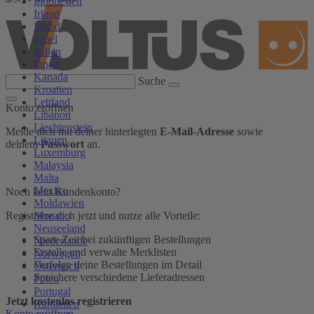
Indonesien
Irland
Island
Israel
Italien
Japan
Kanada
Suche
Kroatien
Lettland
Konto eröffnen
Libanon
Liechtenstein
Melde dich mit deiner hinterlegten
E-Mail-Adresse
sowie
Litauen
deinem
Passwort
an.
Luxemburg
Malaysia
Malta
Mexiko
Noch kein Kundenkonto?
Moldawien
Monaco
Registriere dich jetzt und nutze alle Vorteile:
Neuseeland
Spare Zeit bei zukünftigen Bestellungen
Niederlande
Erstelle und verwalte Merklisten
Norwegen
Verfolge deine Bestellungen im Detail
Österreich
Speichere verschiedene Lieferadressen
Polen
Portugal
Jetzt kostenlos registrieren
Rumänien
Konto eröffnen