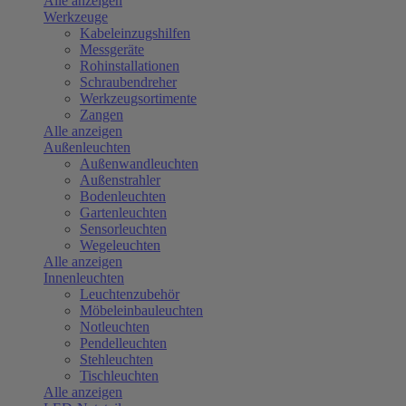
Alle anzeigen
Werkzeuge
Kabeleinzugshilfen
Messgeräte
Rohinstallationen
Schraubendreher
Werkzeugsortimente
Zangen
Alle anzeigen
Außenleuchten
Außenwandleuchten
Außenstrahler
Bodenleuchten
Gartenleuchten
Sensorleuchten
Wegeleuchten
Alle anzeigen
Innenleuchten
Leuchtenzubehör
Möbeleinbauleuchten
Notleuchten
Pendelleuchten
Stehleuchten
Tischleuchten
Alle anzeigen