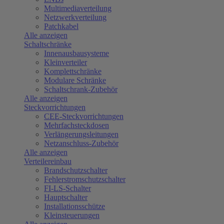
Multimediaverteilung
Netzwerkverteilung
Patchkabel
Alle anzeigen
Schaltschränke
Innenausbausysteme
Kleinverteiler
Komplettschränke
Modulare Schränke
Schaltschrank-Zubehör
Alle anzeigen
Steckvorrichtungen
CEE-Steckvorrichtungen
Mehrfachsteckdosen
Verlängerungsleitungen
Netzanschluss-Zubehör
Alle anzeigen
Verteilereinbau
Brandschutzschalter
Fehlerstromschutzschalter
FI-LS-Schalter
Hauptschalter
Installationsschütze
Kleinsteuerungen