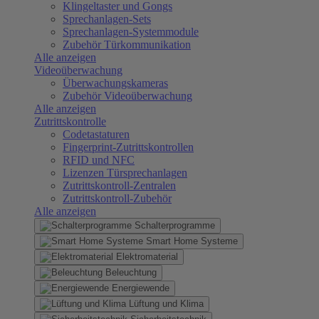
Klingeltaster und Gongs
Sprechanlagen-Sets
Sprechanlagen-Systemmodule
Zubehör Türkommunikation
Alle anzeigen
Videoüberwachung
Überwachungskameras
Zubehör Videoüberwachung
Alle anzeigen
Zutrittskontrolle
Codetastaturen
Fingerprint-Zutrittskontrollen
RFID und NFC
Lizenzen Türsprechanlagen
Zutrittskontroll-Zentralen
Zutrittskontroll-Zubehör
Alle anzeigen
Schalterprogramme
Smart Home Systeme
Elektromaterial
Beleuchtung
Energiewende
Lüftung und Klima