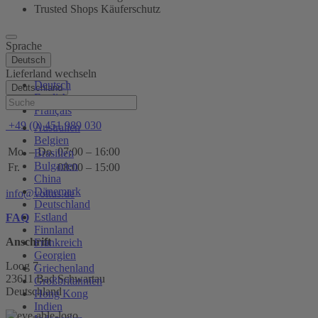
Trusted Shops Käuferschutz
Sprache
Deutsch
Lieferland wechseln
Deutsch
Deutschland
English
Hilfe
Français
+49 (0) 451 989 030
Australien
Belgien
Mo. – Do.
07:00 – 16:00
Brasilien
Bulgarien
Fr.
08:00 – 15:00
China
Dänemark
info@voltus.de
Deutschland
Estland
FAQ
Finnland
Anschrift
Frankreich
Georgien
Loog 7
Griechenland
23611 Bad Schwartau
Großbritannien
Deutschland
Hong Kong
Indien