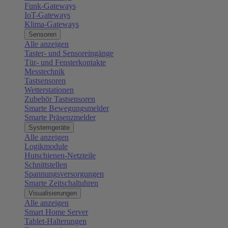
Funk-Gateways
IoT-Gateways
Klima-Gateways
Sensoren
Alle anzeigen
Taster- und Sensoreingänge
Tür- und Fensterkontakte
Messtechnik
Tastsensoren
Wetterstationen
Zubehör Tastsensoren
Smarte Bewegungsmelder
Smarte Präsenzmelder
Systemgeräte
Alle anzeigen
Logikmodule
Hutschienen-Netzteile
Schnittstellen
Spannungsversorgungen
Smarte Zeitschaltuhren
Visualisierungen
Alle anzeigen
Smart Home Server
Tablet-Halterungen