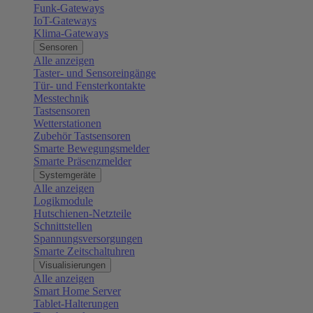
Funk-Gateways
IoT-Gateways
Klima-Gateways
Sensoren
Alle anzeigen
Taster- und Sensoreingänge
Tür- und Fensterkontakte
Messtechnik
Tastsensoren
Wetterstationen
Zubehör Tastsensoren
Smarte Bewegungsmelder
Smarte Präsenzmelder
Systemgeräte
Alle anzeigen
Logikmodule
Hutschienen-Netzteile
Schnittstellen
Spannungsversorgungen
Smarte Zeitschaltuhren
Visualisierungen
Alle anzeigen
Smart Home Server
Tablet-Halterungen