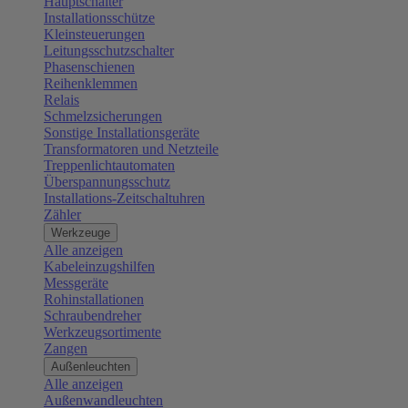
Hauptschalter
Installationsschütze
Kleinsteuerungen
Leitungsschutzschalter
Phasenschienen
Reihenklemmen
Relais
Schmelzsicherungen
Sonstige Installationsgeräte
Transformatoren und Netzteile
Treppenlichtautomaten
Überspannungsschutz
Installations-Zeitschaltuhren
Zähler
Werkzeuge
Alle anzeigen
Kabeleinzugshilfen
Messgeräte
Rohinstallationen
Schraubendreher
Werkzeugsortimente
Zangen
Außenleuchten
Alle anzeigen
Außenwandleuchten