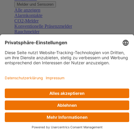
Melder und Sensoren
Alle anzeigen
Alarmkontakte
CO2-Melder
Konventionelle Präsenzmelder
Rauchmelder
Konventionelle Bewegungsmelder
Gefahrenmelder
Zubehör Melder und Sensoren
Türsprechanlagen
Alle anzeigen
Außenstationen
Innenstationen
Klingeltaster und Gongs
Sprechanlagen-Sets
Sprechanlagen-Systemmodule
Zubehör Türkommunikation
Videoüberwachung
Alle anzeigen
Überwachungskameras
Zubehör Videoüberwachung
Zutrittskontrolle
Alle anzeigen
Codetastaturen