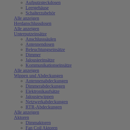
Aufputzsteckdosen
Leergehäuse
Schalterzubehör
Alle anzeigen
Herdanschlussdosen
Alle anzeigen
Unterputzeinsätze
Anschlusssäulen
Antennendosen
Beleuchtungseinsätze
Dimmer
Jalousieeinsätze
Kommunikationseinsätze
Alle anzeigen
Wippen und Abdeckungen
Antennenabdeckungen
Dimmerabdeckungen
Elektronikaufsätze
Jalousiewippen
Netzwerkabdeckungen
RTR-Abdeckungen
Alle anzeigen
Aktoren
Dimmaktoren
Fan Coil Aktoren