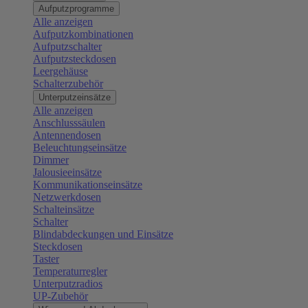
Aufputzprogramme
Alle anzeigen
Aufputzkombinationen
Aufputzschalter
Aufputzsteckdosen
Leergehäuse
Schalterzubehör
Unterputzeinsätze
Alle anzeigen
Anschlusssäulen
Antennendosen
Beleuchtungseinsätze
Dimmer
Jalousieeinsätze
Kommunikationseinsätze
Netzwerkdosen
Schalteinsätze
Schalter
Blindabdeckungen und Einsätze
Steckdosen
Taster
Temperaturregler
Unterputzradios
UP-Zubehör