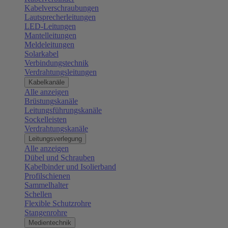
Kabelverschraubungen
Lautsprecherleitungen
LED-Leitungen
Mantelleitungen
Meldeleitungen
Solarkabel
Verbindungstechnik
Verdrahtungsleitungen
Kabelkanäle
Alle anzeigen
Brüstungskanäle
Leitungsführungskanäle
Sockelleisten
Verdrahtungskanäle
Leitungsverlegung
Alle anzeigen
Dübel und Schrauben
Kabelbinder und Isolierband
Profilschienen
Sammelhalter
Schellen
Flexible Schutzrohre
Stangenrohre
Medientechnik