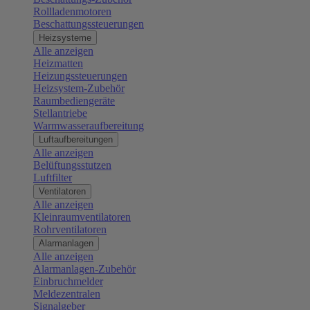
Rollladenmotoren
Beschattungssteuerungen
Heizsysteme
Alle anzeigen
Heizmatten
Heizungssteuerungen
Heizsystem-Zubehör
Raumbediengeräte
Stellantriebe
Warmwasseraufbereitung
Luftaufbereitungen
Alle anzeigen
Belüftungsstutzen
Luftfilter
Ventilatoren
Alle anzeigen
Kleinraumventilatoren
Rohrventilatoren
Alarmanlagen
Alle anzeigen
Alarmanlagen-Zubehör
Einbruchmelder
Meldezentralen
Signalgeber