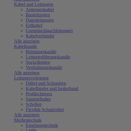
Kabel und Leitungen
Antennenkabel
Busleitungen
Datenleitungen
Erdkabel
Gummischlauchleitungen
Kabelverbinder
Alle anzeigen
Kabelkanäle
Brüstungskanäle
Leitungsführungskanäle
Sockelleisten
Verdrahtungskanäle
Alle anzeigen
Leitungsverlegung
Dübel und Schrauben
Kabelbinder und Isolierband
Profilschienen
Sammelhalter
Schellen
Flexible Schutzrohre
Alle anzeigen
Medientechnik
Empfangstechnik
LNBs