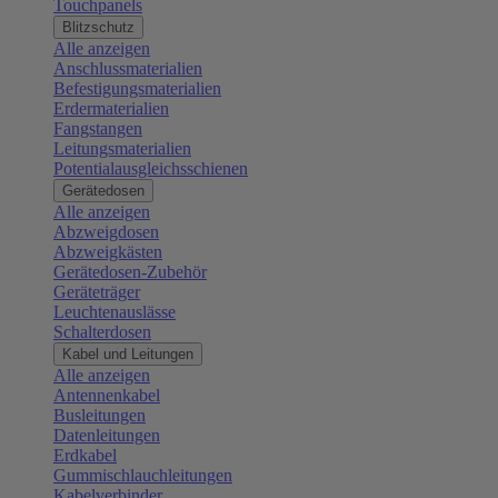
Touchpanels
Blitzschutz
Alle anzeigen
Anschlussmaterialien
Befestigungsmaterialien
Erdermaterialien
Fangstangen
Leitungsmaterialien
Potentialausgleichsschienen
Gerätedosen
Alle anzeigen
Abzweigdosen
Abzweigkästen
Gerätedosen-Zubehör
Geräteträger
Leuchtenauslässe
Schalterdosen
Kabel und Leitungen
Alle anzeigen
Antennenkabel
Busleitungen
Datenleitungen
Erdkabel
Gummischlauchleitungen
Kabelverbinder