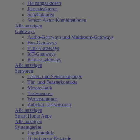
Heizungsaktoren
Jalousieaktoren
Schaltaktoren
Sensor-Aktor-Kombinationen
Alle anzeigen
Gateways
Audio-Gateways und Multiroom-Gateways
Bus-Gateways
Funk-Gateways
IoT-Gateways
Klima-Gateways
Alle anzeigen
Sensoren
Taster- und Sensoreingänge
Tür- und Fensterkontakte
Messtechnik
Tastsensoren
Wetterstationen
Zubehör Tastsensoren
Alle anzeigen
Smart Home Apps
Alle anzeigen
Systemgeräte
Logikmodule
Hutschienen-Netzteile