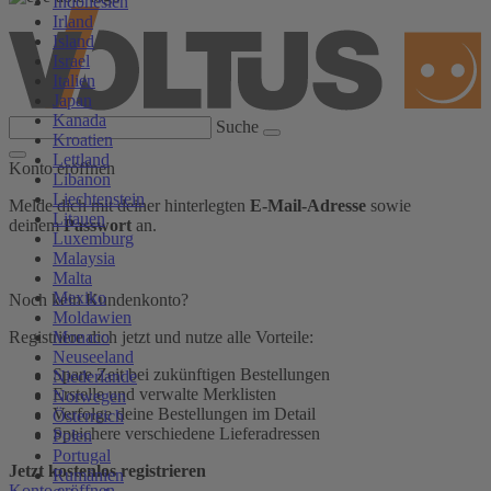
Indonesien
Irland
Island
Israel
Italien
Japan
Kanada
Suche
Kroatien
Lettland
Konto eröffnen
Libanon
Liechtenstein
Melde dich mit deiner hinterlegten
E-Mail-Adresse
sowie
Litauen
deinem
Passwort
an.
Luxemburg
Malaysia
Malta
Mexiko
Noch kein Kundenkonto?
Moldawien
Monaco
Registriere dich jetzt und nutze alle Vorteile:
Neuseeland
Spare Zeit bei zukünftigen Bestellungen
Niederlande
Erstelle und verwalte Merklisten
Norwegen
Verfolge deine Bestellungen im Detail
Österreich
Speichere verschiedene Lieferadressen
Polen
Portugal
Jetzt kostenlos registrieren
Rumänien
Konto eröffnen