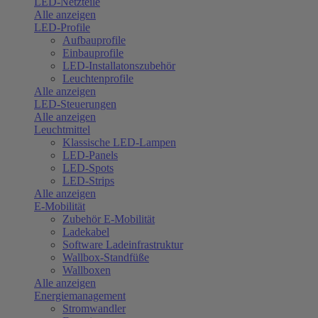
LED-Netzteile
Alle anzeigen
LED-Profile
Aufbauprofile
Einbauprofile
LED-Installatonszubehör
Leuchtenprofile
Alle anzeigen
LED-Steuerungen
Alle anzeigen
Leuchtmittel
Klassische LED-Lampen
LED-Panels
LED-Spots
LED-Strips
Alle anzeigen
E-Mobilität
Zubehör E-Mobilität
Ladekabel
Software Ladeinfrastruktur
Wallbox-Standfüße
Wallboxen
Alle anzeigen
Energiemanagement
Stromwandler