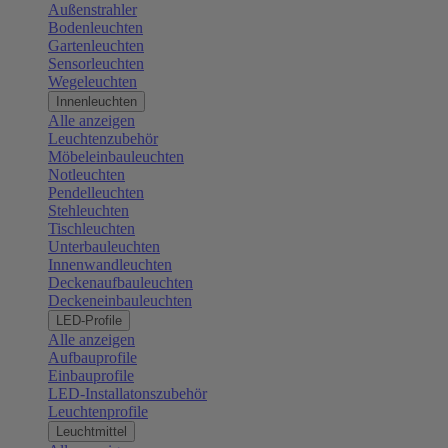
Außenstrahler
Bodenleuchten
Gartenleuchten
Sensorleuchten
Wegeleuchten
Innenleuchten
Alle anzeigen
Leuchtenzubehör
Möbeleinbauleuchten
Notleuchten
Pendelleuchten
Stehleuchten
Tischleuchten
Unterbauleuchten
Innenwandleuchten
Deckenaufbauleuchten
Deckeneinbauleuchten
LED-Profile
Alle anzeigen
Aufbauprofile
Einbauprofile
LED-Installatonszubehör
Leuchtenprofile
Leuchtmittel