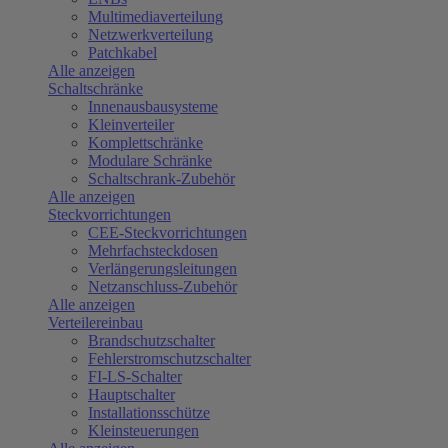
Multimediaverteilung
Netzwerkverteilung
Patchkabel
Alle anzeigen
Schaltschränke
Innenausbausysteme
Kleinverteiler
Komplettschränke
Modulare Schränke
Schaltschrank-Zubehör
Alle anzeigen
Steckvorrichtungen
CEE-Steckvorrichtungen
Mehrfachsteckdosen
Verlängerungsleitungen
Netzanschluss-Zubehör
Alle anzeigen
Verteilereinbau
Brandschutzschalter
Fehlerstromschutzschalter
FI-LS-Schalter
Hauptschalter
Installationsschütze
Kleinsteuerungen