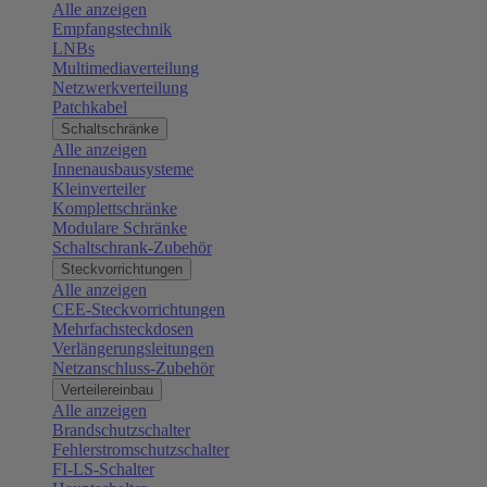
Alle anzeigen
Empfangstechnik
LNBs
Multimediaverteilung
Netzwerkverteilung
Patchkabel
Schaltschränke
Alle anzeigen
Innenausbausysteme
Kleinverteiler
Komplettschränke
Modulare Schränke
Schaltschrank-Zubehör
Steckvorrichtungen
Alle anzeigen
CEE-Steckvorrichtungen
Mehrfachsteckdosen
Verlängerungsleitungen
Netzanschluss-Zubehör
Verteilereinbau
Alle anzeigen
Brandschutzschalter
Fehlerstromschutzschalter
FI-LS-Schalter