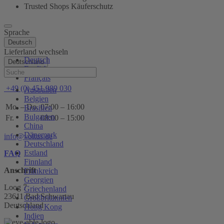
Trusted Shops Käuferschutz
Sprache
Deutsch
Lieferland wechseln
Deutsch
Deutschland
English
Hilfe
Français
+49 (0) 451 989 030
Australien
Belgien
Mo. – Do.
07:00 – 16:00
Brasilien
Bulgarien
Fr.
08:00 – 15:00
China
Dänemark
info@voltus.de
Deutschland
Estland
FAQ
Finnland
Anschrift
Frankreich
Georgien
Loog 7
Griechenland
23611 Bad Schwartau
Großbritannien
Deutschland
Hong Kong
Indien