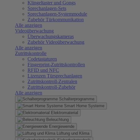
Klingeltaster und Gongs
Sprechanlagen-Sets
Sprechanlagen-Systemmodule
Zubehör Türkommunikation
Alle anzeigen
Videoüberwachung
Überwachungskameras
Zubehör Videoüberwachung
Alle anzeigen
Zutrittskontrolle
Codetastaturen
Fingerprint-Zutrittskontrollen
RFID und NFC
Lizenzen Türsprechanlagen
Zutrittskontroll-Zentralen
Zutrittskontroll-Zubehör
Alle anzeigen
Schalterprogramme
Smart Home Systeme
Elektromaterial
Beleuchtung
Energiewende
Lüftung und Klima