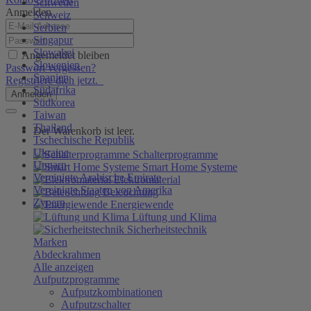
Schweden
Anmelden
Schweiz
Serbien
Singapur
Slowakei
Angemeldet bleiben
Slowenien
Passwort vergessen?
Spanien
Registriere dich jetzt.
Südafrika
Anmelden
Südkorea
Taiwan
Thailand
Der Warenkorb ist leer.
Tschechische Republik
Ukraine
Schalterprogramme
Ungarn
Smart Home Systeme
Vereinigte Arabische Emirate
Elektromaterial
Vereinigte Staaten von Amerika
Beleuchtung
Zypern
Energiewende
Lüftung und Klima
Sicherheitstechnik
Marken
Abdeckrahmen
Alle anzeigen
Aufputzprogramme
Aufputzkombinationen
Aufputzschalter