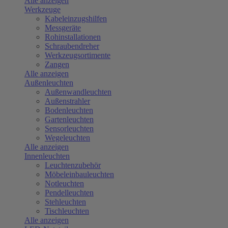
Alle anzeigen
Werkzeuge
Kabeleinzugshilfen
Messgeräte
Rohinstallationen
Schraubendreher
Werkzeugsortimente
Zangen
Alle anzeigen
Außenleuchten
Außenwandleuchten
Außenstrahler
Bodenleuchten
Gartenleuchten
Sensorleuchten
Wegeleuchten
Alle anzeigen
Innenleuchten
Leuchtenzubehör
Möbeleinbauleuchten
Notleuchten
Pendelleuchten
Stehleuchten
Tischleuchten
Alle anzeigen