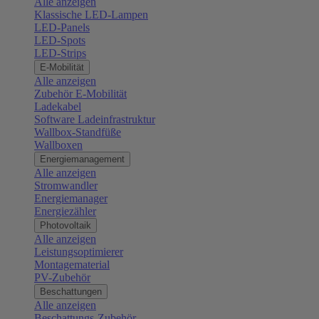
Alle anzeigen
Klassische LED-Lampen
LED-Panels
LED-Spots
LED-Strips
E-Mobilität
Alle anzeigen
Zubehör E-Mobilität
Ladekabel
Software Ladeinfrastruktur
Wallbox-Standfüße
Wallboxen
Energiemanagement
Alle anzeigen
Stromwandler
Energiemanager
Energiezähler
Photovoltaik
Alle anzeigen
Leistungsoptimierer
Montagematerial
PV-Zubehör
Beschattungen
Alle anzeigen
Beschattungs-Zubehör