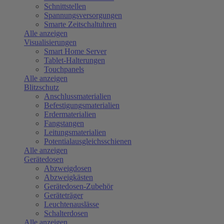
Schnittstellen
Spannungsversorgungen
Smarte Zeitschaltuhren
Alle anzeigen
Visualisierungen
Smart Home Server
Tablet-Halterungen
Touchpanels
Alle anzeigen
Blitzschutz
Anschlussmaterialien
Befestigungsmaterialien
Erdermaterialien
Fangstangen
Leitungsmaterialien
Potentialausgleichsschienen
Alle anzeigen
Gerätedosen
Abzweigdosen
Abzweigkästen
Gerätedosen-Zubehör
Geräteträger
Leuchtenauslässe
Schalterdosen
Alle anzeigen