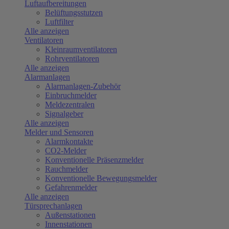
Luftaufbereitungen
Belüftungsstutzen
Luftfilter
Alle anzeigen
Ventilatoren
Kleinraumventilatoren
Rohrventilatoren
Alle anzeigen
Alarmanlagen
Alarmanlagen-Zubehör
Einbruchmelder
Meldezentralen
Signalgeber
Alle anzeigen
Melder und Sensoren
Alarmkontakte
CO2-Melder
Konventionelle Präsenzmelder
Rauchmelder
Konventionelle Bewegungsmelder
Gefahrenmelder
Alle anzeigen
Türsprechanlagen
Außenstationen
Innenstationen