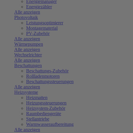
Energiemanager
Energiezähler
Alle anzeigen
Photovoltaik
Leistungsoptimierer
Montagematerial
PV-Zubehör
Alle anzeigen
Wärmepumpen
Alle anzeigen
Wechselrichter
Alle anzeigen
Beschattungen
Beschattungs-Zubehör
Rollladenmotoren
Beschattungssteuerungen
Alle anzeigen
Heizsysteme
Heizmatten
Heizungssteuerungen
Heizsystem-Zubehör
Raumbediengeräte
Stellantriebe
Warmwasseraufbereitung
Alle anzeigen