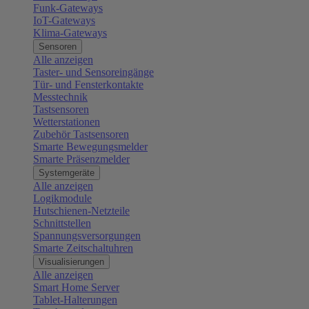
Funk-Gateways
IoT-Gateways
Klima-Gateways
Sensoren
Alle anzeigen
Taster- und Sensoreingänge
Tür- und Fensterkontakte
Messtechnik
Tastsensoren
Wetterstationen
Zubehör Tastsensoren
Smarte Bewegungsmelder
Smarte Präsenzmelder
Systemgeräte
Alle anzeigen
Logikmodule
Hutschienen-Netzteile
Schnittstellen
Spannungsversorgungen
Smarte Zeitschaltuhren
Visualisierungen
Alle anzeigen
Smart Home Server
Tablet-Halterungen