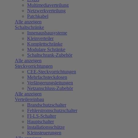
Multimediaverteilung
Netzwerkverteilung
Patchkabel
Alle anzeigen
Schaltschränke
Innenausbausysteme
Kleinverteiler
Komplettschränke
Modulare Schränke
Schaltschrank-Zubehör
Alle anzeigen
Steckvorrichtungen
CEE-Steckvorrichtungen
Mehrfachsteckdosen
Verlängerungsleitungen
Netzanschluss-Zubehör
Alle anzeigen
Verteilereinbau
Brandschutzschalter
Fehlerstromschutzschalter
FI-LS-Schalter
Hauptschalter
Installationsschütze
Kleinsteuerungen