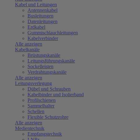
Kabel und Leitungen
Antennenkabel
Busleitungen
Datenleitungen
Erdkabel
Gummischlauchleitungen
Kabelverbinder
Alle anzeigen
Kabelkanäle
Brüstungskanäle
Leitungsführungskanäle
Sockelleisten
Verdrahtungskanäle
Alle anzeigen
Leitungsverlegung
Dübel und Schrauben
Kabelbinder und Isolierband
Profilschienen
Sammelhalter
Schellen
Flexible Schutzrohre
Alle anzeigen
Medientechnik
Empfangstechnik
LNBs