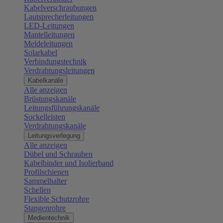
Kabelverschraubungen
Lautsprecherleitungen
LED-Leitungen
Mantelleitungen
Meldeleitungen
Solarkabel
Verbindungstechnik
Verdrahtungsleitungen
Kabelkanäle
Alle anzeigen
Brüstungskanäle
Leitungsführungskanäle
Sockelleisten
Verdrahtungskanäle
Leitungsverlegung
Alle anzeigen
Dübel und Schrauben
Kabelbinder und Isolierband
Profilschienen
Sammelhalter
Schellen
Flexible Schutzrohre
Stangenrohre
Medientechnik