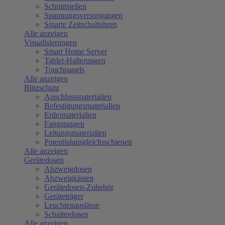
Schnittstellen
Spannungsversorgungen
Smarte Zeitschaltuhren
Alle anzeigen
Visualisierungen
Smart Home Server
Tablet-Halterungen
Touchpanels
Alle anzeigen
Blitzschutz
Anschlussmaterialien
Befestigungsmaterialien
Erdermaterialien
Fangstangen
Leitungsmaterialien
Potentialausgleichsschienen
Alle anzeigen
Gerätedosen
Abzweigdosen
Abzweigkästen
Gerätedosen-Zubehör
Geräteträger
Leuchtenauslässe
Schalterdosen
Alle anzeigen