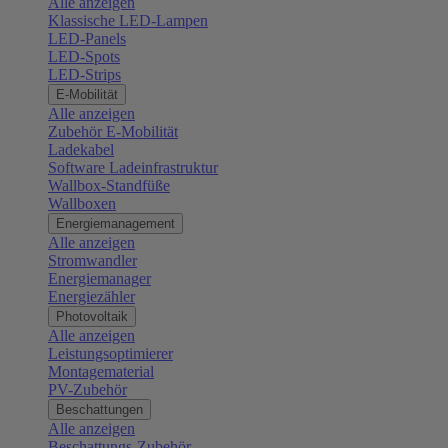
Alle anzeigen
Klassische LED-Lampen
LED-Panels
LED-Spots
LED-Strips
E-Mobilität
Alle anzeigen
Zubehör E-Mobilität
Ladekabel
Software Ladeinfrastruktur
Wallbox-Standfüße
Wallboxen
Energiemanagement
Alle anzeigen
Stromwandler
Energiemanager
Energiezähler
Photovoltaik
Alle anzeigen
Leistungsoptimierer
Montagematerial
PV-Zubehör
Beschattungen
Alle anzeigen
Beschattungs-Zubehör