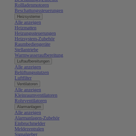
Rollladenmotoren
Beschattungssteuerungen
Heizsysteme
Alle anzeigen
Heizmatten
Heizungssteuerungen
Heizsystem-Zubehör
Raumbediengeräte
Stellantriebe
Warmwasseraufbereitung
Luftaufbereitungen
Alle anzeigen
Belüftungsstutzen
Luftfilter
Ventilatoren
Alle anzeigen
Kleinraumventilatoren
Rohrventilatoren
Alarmanlagen
Alle anzeigen
Alarmanlagen-Zubehör
Einbruchmelder
Meldezentralen
Signalgeber