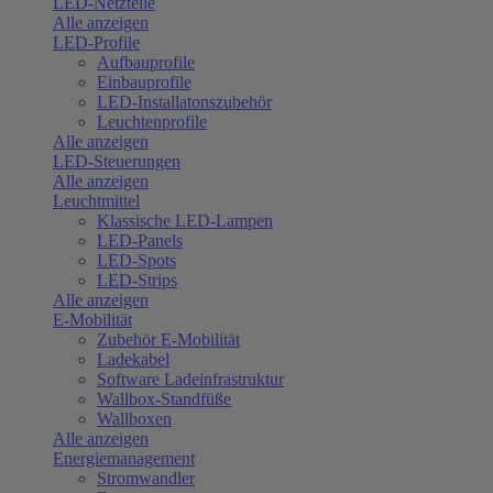
LED-Netzteile
Alle anzeigen
LED-Profile
Aufbauprofile
Einbauprofile
LED-Installatonszubehör
Leuchtenprofile
Alle anzeigen
LED-Steuerungen
Alle anzeigen
Leuchtmittel
Klassische LED-Lampen
LED-Panels
LED-Spots
LED-Strips
Alle anzeigen
E-Mobilität
Zubehör E-Mobilität
Ladekabel
Software Ladeinfrastruktur
Wallbox-Standfüße
Wallboxen
Alle anzeigen
Energiemanagement
Stromwandler