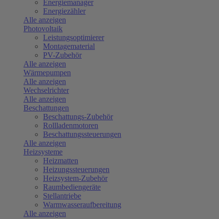
Energiemanager
Energiezähler
Alle anzeigen
Photovoltaik
Leistungsoptimierer
Montagematerial
PV-Zubehör
Alle anzeigen
Wärmepumpen
Alle anzeigen
Wechselrichter
Alle anzeigen
Beschattungen
Beschattungs-Zubehör
Rollladenmotoren
Beschattungssteuerungen
Alle anzeigen
Heizsysteme
Heizmatten
Heizungssteuerungen
Heizsystem-Zubehör
Raumbediengeräte
Stellantriebe
Warmwasseraufbereitung
Alle anzeigen