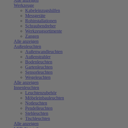
Alle anzeigen
Werkzeuge
Kabeleinzugshilfen
Messgeräte
Rohinstallationen
Schraubendreher
Werkzeugsortimente
Zangen
Alle anzeigen
Außenleuchten
Außenwandleuchten
Außenstrahler
Bodenleuchten
Gartenleuchten
Sensorleuchten
Wegeleuchten
Alle anzeigen
Innenleuchten
Leuchtenzubehör
Möbeleinbauleuchten
Notleuchten
Pendelleuchten
Stehleuchten
Tischleuchten
Alle anzeigen