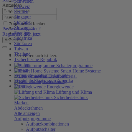
Schweden
Anmelden
Schweiz
Serbien
Singapur
Slowakei
Angemeldet bleiben
Slowenien
Passwort vergessen?
Spanien
Registriere dich jetzt.
Südafrika
Anmelden
Südkorea
Taiwan
Thailand
Der Warenkorb ist leer.
Tschechische Republik
Ukraine
Schalterprogramme
Ungarn
Smart Home Systeme
Vereinigte Arabische Emirate
Elektromaterial
Vereinigte Staaten von Amerika
Beleuchtung
Zypern
Energiewende
Lüftung und Klima
Sicherheitstechnik
Marken
Abdeckrahmen
Alle anzeigen
Aufputzprogramme
Aufputzkombinationen
Aufputzschalter