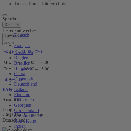
Trusted Shops Käuferschutz
Sprache
Deutsch
Lieferland wechseln
Deutsch
Deutschland
English
Hilfe
Français
+49 (0) 451 989 030
Australien
Belgien
Mo. – Do.
07:00 – 16:00
Brasilien
Bulgarien
Fr.
08:00 – 15:00
China
Dänemark
info@voltus.de
Deutschland
Estland
FAQ
Finnland
Anschrift
Frankreich
Georgien
Loog 7
Griechenland
23611 Bad Schwartau
Großbritannien
Deutschland
Hong Kong
Indien