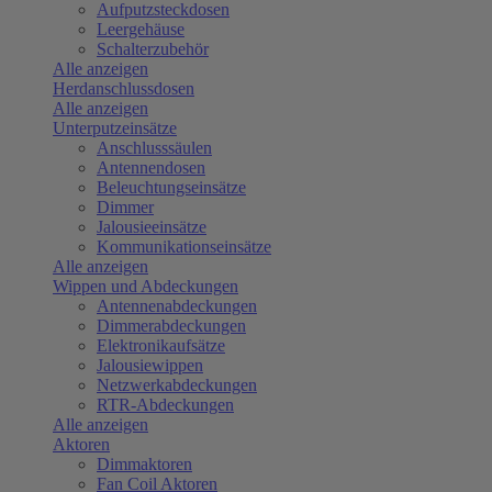
Aufputzsteckdosen
Leergehäuse
Schalterzubehör
Alle anzeigen
Herdanschlussdosen
Alle anzeigen
Unterputzeinsätze
Anschlusssäulen
Antennendosen
Beleuchtungseinsätze
Dimmer
Jalousieeinsätze
Kommunikationseinsätze
Alle anzeigen
Wippen und Abdeckungen
Antennenabdeckungen
Dimmerabdeckungen
Elektronikaufsätze
Jalousiewippen
Netzwerkabdeckungen
RTR-Abdeckungen
Alle anzeigen
Aktoren
Dimmaktoren
Fan Coil Aktoren