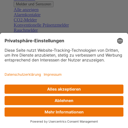
Melder und Sensoren
Alle anzeigen
Alarmkontakte
CO2-Melder
Konventionelle Präsenzmelder
Rauchmelder
Konventionelle Bewegungsmelder
Gefahrenmelder
Zubehör Melder und Sensoren
Türsprechanlagen
Alle anzeigen
Außenstationen
Innenstationen
Klingeltaster und Gongs
Sprechanlagen-Sets
Sprechanlagen-Systemmodule
Zubehör Türkommunikation
Videoüberwachung
Alle anzeigen
Überwachungskameras
Zubehör Videoüberwachung
Zutrittskontrolle
Alle anzeigen
Codetastaturen