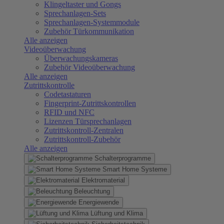
Klingeltaster und Gongs
Sprechanlagen-Sets
Sprechanlagen-Systemmodule
Zubehör Türkommunikation
Alle anzeigen
Videoüberwachung
Überwachungskameras
Zubehör Videoüberwachung
Alle anzeigen
Zutrittskontrolle
Codetastaturen
Fingerprint-Zutrittskontrollen
RFID und NFC
Lizenzen Türsprechanlagen
Zutrittskontroll-Zentralen
Zutrittskontroll-Zubehör
Alle anzeigen
Schalterprogramme
Smart Home Systeme
Elektromaterial
Beleuchtung
Energiewende
Lüftung und Klima