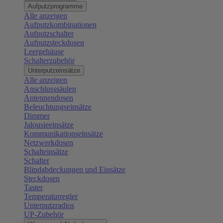
Aufputzprogramme
Alle anzeigen
Aufputzkombinationen
Aufputzschalter
Aufputzsteckdosen
Leergehäuse
Schalterzubehör
Unterputzeinsätze
Alle anzeigen
Anschlusssäulen
Antennendosen
Beleuchtungseinsätze
Dimmer
Jalousieeinsätze
Kommunikationseinsätze
Netzwerkdosen
Schalteinsätze
Schalter
Blindabdeckungen und Einsätze
Steckdosen
Taster
Temperaturregler
Unterputzradios
UP-Zubehör