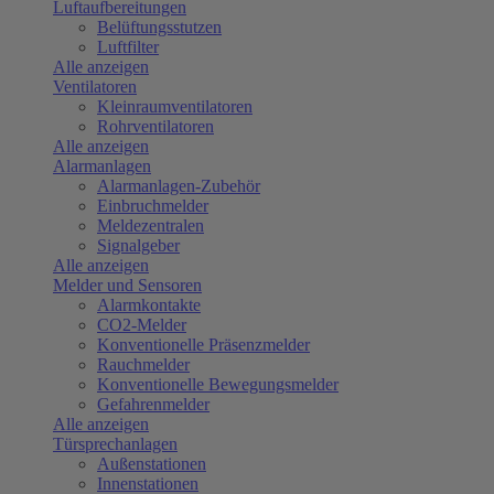
Luftaufbereitungen
Belüftungsstutzen
Luftfilter
Alle anzeigen
Ventilatoren
Kleinraumventilatoren
Rohrventilatoren
Alle anzeigen
Alarmanlagen
Alarmanlagen-Zubehör
Einbruchmelder
Meldezentralen
Signalgeber
Alle anzeigen
Melder und Sensoren
Alarmkontakte
CO2-Melder
Konventionelle Präsenzmelder
Rauchmelder
Konventionelle Bewegungsmelder
Gefahrenmelder
Alle anzeigen
Türsprechanlagen
Außenstationen
Innenstationen