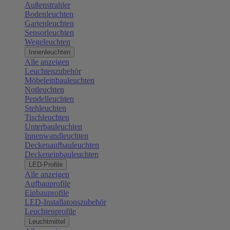
Außenstrahler
Bodenleuchten
Gartenleuchten
Sensorleuchten
Wegeleuchten
Innenleuchten
Alle anzeigen
Leuchtenzubehör
Möbeleinbauleuchten
Notleuchten
Pendelleuchten
Stehleuchten
Tischleuchten
Unterbauleuchten
Innenwandleuchten
Deckenaufbauleuchten
Deckeneinbauleuchten
LED-Profile
Alle anzeigen
Aufbauprofile
Einbauprofile
LED-Installatonszubehör
Leuchtenprofile
Leuchtmittel