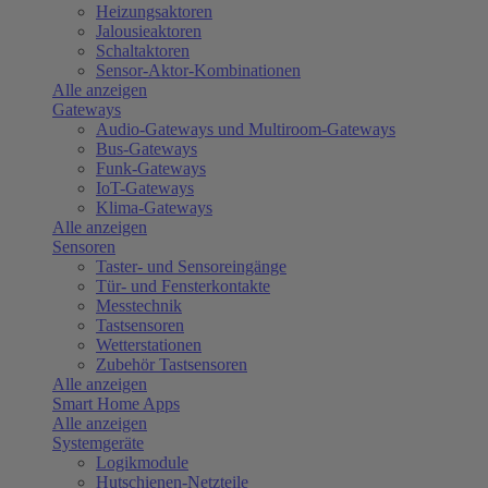
Heizungsaktoren
Jalousieaktoren
Schaltaktoren
Sensor-Aktor-Kombinationen
Alle anzeigen
Gateways
Audio-Gateways und Multiroom-Gateways
Bus-Gateways
Funk-Gateways
IoT-Gateways
Klima-Gateways
Alle anzeigen
Sensoren
Taster- und Sensoreingänge
Tür- und Fensterkontakte
Messtechnik
Tastsensoren
Wetterstationen
Zubehör Tastsensoren
Alle anzeigen
Smart Home Apps
Alle anzeigen
Systemgeräte
Logikmodule
Hutschienen-Netzteile