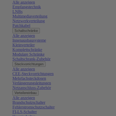
Alle anzeigen
Empfangstechnik
LNBs
Multimediaverteilung
Netzwerkverteilung
Patchkabel
Schaltschränke
Alle anzeigen
Innenausbausysteme
Kleinverteiler
Komplettschränke
Modulare Schränke
Schaltschrank-Zubehör
Steckvorrichtungen
Alle anzeigen
CEE-Steckvorrichtungen
Mehrfachsteckdosen
Verlängerungsleitungen
Netzanschluss-Zubehör
Verteilereinbau
Alle anzeigen
Brandschutzschalter
Fehlerstromschutzschalter
FI-LS-Schalter