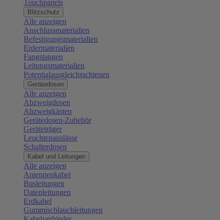
Touchpanels
Blitzschutz
Alle anzeigen
Anschlussmaterialien
Befestigungsmaterialien
Erdermaterialien
Fangstangen
Leitungsmaterialien
Potentialausgleichsschienen
Gerätedosen
Alle anzeigen
Abzweigdosen
Abzweigkästen
Gerätedosen-Zubehör
Geräteträger
Leuchtenauslässe
Schalterdosen
Kabel und Leitungen
Alle anzeigen
Antennenkabel
Busleitungen
Datenleitungen
Erdkabel
Gummischlauchleitungen
Kabelverbinder