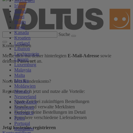
Indonesien
Irland
Island
Israel
Italien
Japan
Kanada
Suche
Kroatien
Lettland
Konto eröffnen
Libanon
Liechtenstein
Melde dich mit deiner hinterlegten
E-Mail-Adresse
sowie
Litauen
deinem
Passwort
an.
Luxemburg
Malaysia
Malta
Mexiko
Noch kein Kundenkonto?
Moldawien
Monaco
Registriere dich jetzt und nutze alle Vorteile:
Neuseeland
Spare Zeit bei zukünftigen Bestellungen
Niederlande
Erstelle und verwalte Merklisten
Norwegen
Verfolge deine Bestellungen im Detail
Österreich
Speichere verschiedene Lieferadressen
Polen
Portugal
Jetzt kostenlos registrieren
Rumänien
Konto eröffnen