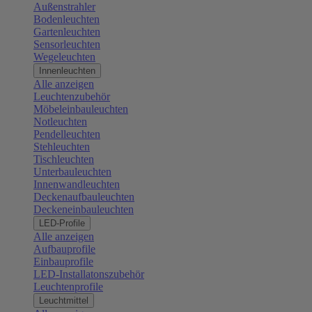
Außenstrahler
Bodenleuchten
Gartenleuchten
Sensorleuchten
Wegeleuchten
Innenleuchten
Alle anzeigen
Leuchtenzubehör
Möbeleinbauleuchten
Notleuchten
Pendelleuchten
Stehleuchten
Tischleuchten
Unterbauleuchten
Innenwandleuchten
Deckenaufbauleuchten
Deckeneinbauleuchten
LED-Profile
Alle anzeigen
Aufbauprofile
Einbauprofile
LED-Installatonszubehör
Leuchtenprofile
Leuchtmittel