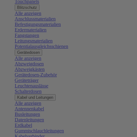
Touchpanels
Blitzschutz
Alle anzeigen
Anschlussmaterialien
Befestigungsmaterialien
Erdermaterialien
Fangstangen
Leitungsmaterialien
Potentialausgleichsschienen
Gerätedosen
Alle anzeigen
Abzweigdosen
Abzweigkästen
Gerätedosen-Zubehör
Geräteträger
Leuchtenauslässe
Schalterdosen
Kabel und Leitungen
Alle anzeigen
Antennenkabel
Busleitungen
Datenleitungen
Erdkabel
Gummischlauchleitungen
Kabelverbinder