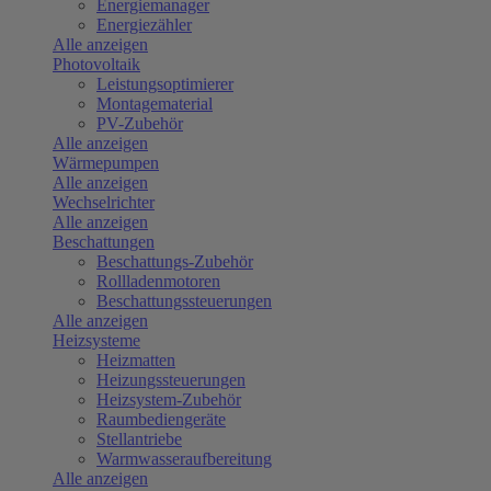
Energiemanager
Energiezähler
Alle anzeigen
Photovoltaik
Leistungsoptimierer
Montagematerial
PV-Zubehör
Alle anzeigen
Wärmepumpen
Alle anzeigen
Wechselrichter
Alle anzeigen
Beschattungen
Beschattungs-Zubehör
Rollladenmotoren
Beschattungssteuerungen
Alle anzeigen
Heizsysteme
Heizmatten
Heizungssteuerungen
Heizsystem-Zubehör
Raumbediengeräte
Stellantriebe
Warmwasseraufbereitung
Alle anzeigen