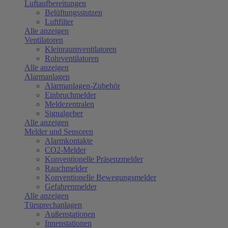
Luftaufbereitungen
Belüftungsstutzen
Luftfilter
Alle anzeigen
Ventilatoren
Kleinraumventilatoren
Rohrventilatoren
Alle anzeigen
Alarmanlagen
Alarmanlagen-Zubehör
Einbruchmelder
Meldezentralen
Signalgeber
Alle anzeigen
Melder und Sensoren
Alarmkontakte
CO2-Melder
Konventionelle Präsenzmelder
Rauchmelder
Konventionelle Bewegungsmelder
Gefahrenmelder
Alle anzeigen
Türsprechanlagen
Außenstationen
Innenstationen