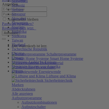
Schweden
Anmelden
Schweiz
Serbien
Singapur
Slowakei
Angemeldet bleiben
Slowenien
Passwort vergessen?
Spanien
Registriere dich jetzt.
Südafrika
Anmelden
Südkorea
Taiwan
Thailand
Der Warenkorb ist leer.
Tschechische Republik
Ukraine
Schalterprogramme
Ungarn
Smart Home Systeme
Vereinigte Arabische Emirate
Elektromaterial
Vereinigte Staaten von Amerika
Beleuchtung
Zypern
Energiewende
Lüftung und Klima
Sicherheitstechnik
Marken
Abdeckrahmen
Alle anzeigen
Aufputzprogramme
Aufputzkombinationen
Aufputzschalter