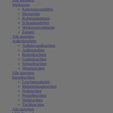
Alle anzeigen
Werkzeuge
Kabeleinzugshilfen
Messgeräte
Rohinstallationen
Schraubendreher
Werkzeugsortimente
Zangen
Alle anzeigen
Außenleuchten
Außenwandleuchten
Außenstrahler
Bodenleuchten
Gartenleuchten
Sensorleuchten
Wegeleuchten
Alle anzeigen
Innenleuchten
Leuchtenzubehör
Möbeleinbauleuchten
Notleuchten
Pendelleuchten
Stehleuchten
Tischleuchten
Alle anzeigen