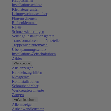
Hauptschalter
Installationsschütze
Kleinsteuerungen
Leitungsschutzschalter
Phasenschienen
Reihenklemmen
Relais
Schmelzsicherungen
Sonstige Installationsgeräte
Transformatoren und Netzteile
Treppenlichtautomaten
Überspannungsschutz
Installations-Zeitschaltuhren
Zähler
Werkzeuge
Alle anzeigen
Kabeleinzugshilfen
Messgeräte
Rohinstallationen
Schraubendreher
Werkzeugsortimente
Zangen
Außenleuchten
Alle anzeigen
Außenwandleuchten