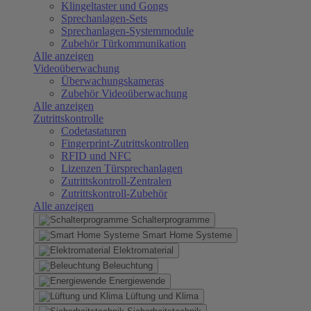
Klingeltaster und Gongs
Sprechanlagen-Sets
Sprechanlagen-Systemmodule
Zubehör Türkommunikation
Alle anzeigen
Videoüberwachung
Überwachungskameras
Zubehör Videoüberwachung
Alle anzeigen
Zutrittskontrolle
Codetastaturen
Fingerprint-Zutrittskontrollen
RFID und NFC
Lizenzen Türsprechanlagen
Zutrittskontroll-Zentralen
Zutrittskontroll-Zubehör
Alle anzeigen
Schalterprogramme
Smart Home Systeme
Elektromaterial
Beleuchtung
Energiewende
Lüftung und Klima