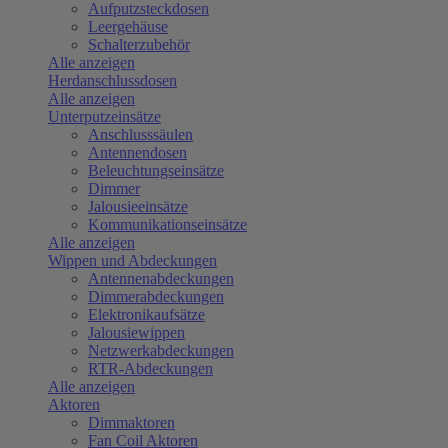
Aufputzsteckdosen
Leergehäuse
Schalterzubehör
Alle anzeigen
Herdanschlussdosen
Alle anzeigen
Unterputzeinsätze
Anschlusssäulen
Antennendosen
Beleuchtungseinsätze
Dimmer
Jalousieeinsätze
Kommunikationseinsätze
Alle anzeigen
Wippen und Abdeckungen
Antennenabdeckungen
Dimmerabdeckungen
Elektronikaufsätze
Jalousiewippen
Netzwerkabdeckungen
RTR-Abdeckungen
Alle anzeigen
Aktoren
Dimmaktoren
Fan Coil Aktoren