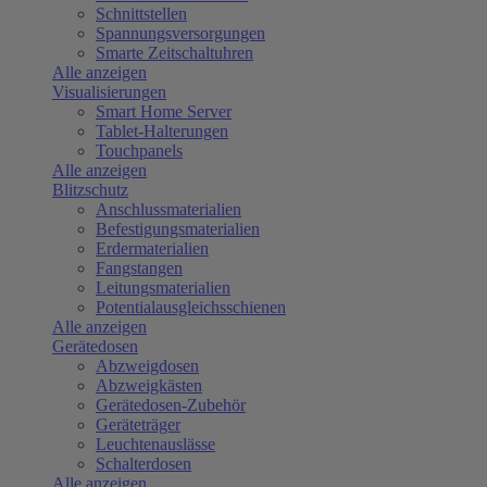
Schnittstellen
Spannungsversorgungen
Smarte Zeitschaltuhren
Alle anzeigen
Visualisierungen
Smart Home Server
Tablet-Halterungen
Touchpanels
Alle anzeigen
Blitzschutz
Anschlussmaterialien
Befestigungsmaterialien
Erdermaterialien
Fangstangen
Leitungsmaterialien
Potentialausgleichsschienen
Alle anzeigen
Gerätedosen
Abzweigdosen
Abzweigkästen
Gerätedosen-Zubehör
Geräteträger
Leuchtenauslässe
Schalterdosen
Alle anzeigen