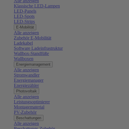
Alle anzeigen
Klassische LED-Lampen
LED-Panels
LED-Spots
LED-Strips
E-Mobilität
Alle anzeigen
Zubehör E-Mobilität
Ladekabel
Software Ladeinfrastruktur
Wallbox-Standfüße
Wallboxen
Energiemanagement
Alle anzeigen
Stromwandler
Energiemanager
Energiezähler
Photovoltaik
Alle anzeigen
Leistungsoptimierer
Montagematerial
PV-Zubehör
Beschattungen
Alle anzeigen
Beschattungs-Zubehör