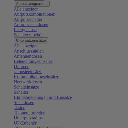
Aufputzprogramme
Alle anzeigen
Aufputzkombinationen
Aufputzschalter
Aufputzsteckdosen
Leergehäuse
Schalterzubehör
Unterputzeinsätze
Alle anzeigen
Anschlusssäulen
Antennendosen
Beleuchtungseinsätze
Dimmer
Jalousieeinsätze
Kommunikationseinsätze
Netzwerkdosen
Schalteinsätze
Schalter
Blindabdeckungen und Einsätze
Steckdosen
Taster
Temperaturregler
Unterputzradios
UP-Zubehör