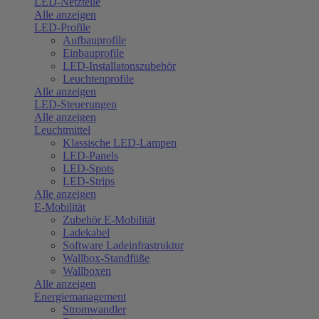
LED-Netzteile
Alle anzeigen
LED-Profile
Aufbauprofile
Einbauprofile
LED-Installatonszubehör
Leuchtenprofile
Alle anzeigen
LED-Steuerungen
Alle anzeigen
Leuchtmittel
Klassische LED-Lampen
LED-Panels
LED-Spots
LED-Strips
Alle anzeigen
E-Mobilität
Zubehör E-Mobilität
Ladekabel
Software Ladeinfrastruktur
Wallbox-Standfüße
Wallboxen
Alle anzeigen
Energiemanagement
Stromwandler