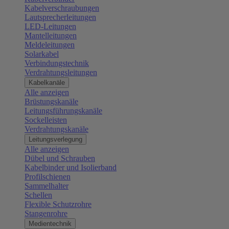
Kabelverschraubungen
Lautsprecherleitungen
LED-Leitungen
Mantelleitungen
Meldeleitungen
Solarkabel
Verbindungstechnik
Verdrahtungsleitungen
Kabelkanäle
Alle anzeigen
Brüstungskanäle
Leitungsführungskanäle
Sockelleisten
Verdrahtungskanäle
Leitungsverlegung
Alle anzeigen
Dübel und Schrauben
Kabelbinder und Isolierband
Profilschienen
Sammelhalter
Schellen
Flexible Schutzrohre
Stangenrohre
Medientechnik