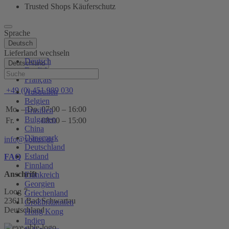
Trusted Shops Käuferschutz
Sprache
Deutsch
Lieferland wechseln
Deutsch
Deutschland
English
Hilfe
Français
+49 (0) 451 989 030
Australien
Belgien
Mo. – Do.
07:00 – 16:00
Brasilien
Bulgarien
Fr.
08:00 – 15:00
China
Dänemark
info@voltus.de
Deutschland
Estland
FAQ
Finnland
Anschrift
Frankreich
Georgien
Loog 7
Griechenland
23611 Bad Schwartau
Großbritannien
Deutschland
Hong Kong
Indien