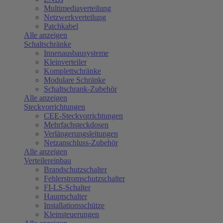
Multimediaverteilung
Netzwerkverteilung
Patchkabel
Alle anzeigen
Schaltschränke
Innenausbausysteme
Kleinverteiler
Komplettschränke
Modulare Schränke
Schaltschrank-Zubehör
Alle anzeigen
Steckvorrichtungen
CEE-Steckvorrichtungen
Mehrfachsteckdosen
Verlängerungsleitungen
Netzanschluss-Zubehör
Alle anzeigen
Verteilereinbau
Brandschutzschalter
Fehlerstromschutzschalter
FI-LS-Schalter
Hauptschalter
Installationsschütze
Kleinsteuerungen