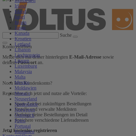
Indonesien
Irland
Island
Israel
Italien
Japan
Kanada
Suche
Kroatien
Lettland
Konto eröffnen
Libanon
Liechtenstein
Melde dich mit deiner hinterlegten
E-Mail-Adresse
sowie
Litauen
deinem
Passwort
an.
Luxemburg
Malaysia
Malta
Mexiko
Noch kein Kundenkonto?
Moldawien
Monaco
Registriere dich jetzt und nutze alle Vorteile:
Neuseeland
Spare Zeit bei zukünftigen Bestellungen
Niederlande
Erstelle und verwalte Merklisten
Norwegen
Verfolge deine Bestellungen im Detail
Österreich
Speichere verschiedene Lieferadressen
Polen
Portugal
Jetzt kostenlos registrieren
Rumänien
Konto eröffnen