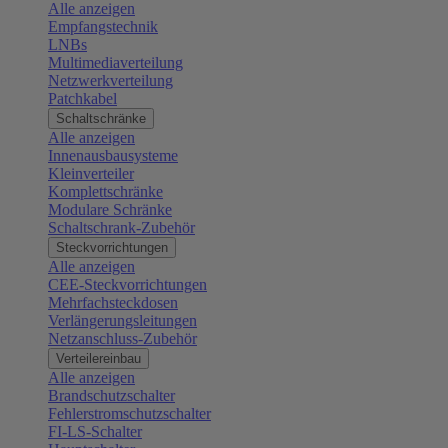
Alle anzeigen
Empfangstechnik
LNBs
Multimediaverteilung
Netzwerkverteilung
Patchkabel
Schaltschränke
Alle anzeigen
Innenausbausysteme
Kleinverteiler
Komplettschränke
Modulare Schränke
Schaltschrank-Zubehör
Steckvorrichtungen
Alle anzeigen
CEE-Steckvorrichtungen
Mehrfachsteckdosen
Verlängerungsleitungen
Netzanschluss-Zubehör
Verteilereinbau
Alle anzeigen
Brandschutzschalter
Fehlerstromschutzschalter
FI-LS-Schalter