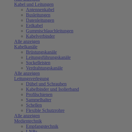
Kabel und Leitungen
Antennenkabel
Busleitungen
Datenleitungen
Erdkabel
Gummischlauchleitungen
Kabelverbinder
Alle anzeigen
Kabelkanäle
Brüstungskanäle
Leitungsführungskanäle
Sockelleisten
Verdrahtungskanäle
Alle anzeigen
Leitungsverlegung
Dübel und Schrauben
Kabelbinder und Isolierband
Profilschienen
Sammelhalter
Schellen
Flexible Schutzrohre
Alle anzeigen
Medientechnik
Empfangstechnik
LNBs