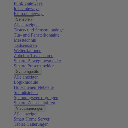
Funk-Gateways
IoT-Gateways
Klima-Gateways
Sensoren
Alle anzeigen
Taster- und Sensoreingänge
Tür- und Fensterkontakte
Messtechnik
Tastsensoren
Wetterstationen
Zubehör Tastsensoren
Smarte Bewegungsmelder
Smarte Präsenzmelder
Systemgeräte
Alle anzeigen
Logikmodule
Hutschienen-Netzteile
Schnittstellen
Spannungsversorgungen
Smarte Zeitschaltuhren
Visualisierungen
Alle anzeigen
Smart Home Server
Tablet-Halterungen