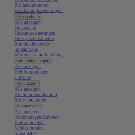
Rollladenmotoren
Beschattungssteuerungen
Heizsysteme
Alle anzeigen
Heizmatten
Heizungssteuerungen
Heizsystem-Zubehör
Raumbediengeräte
Stellantriebe
Warmwasseraufbereitung
Luftaufbereitungen
Alle anzeigen
Belüftungsstutzen
Luftfilter
Ventilatoren
Alle anzeigen
Kleinraumventilatoren
Rohrventilatoren
Alarmanlagen
Alle anzeigen
Alarmanlagen-Zubehör
Einbruchmelder
Meldezentralen
Signalgeber