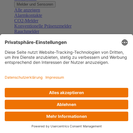
Melder und Sensoren
Alle anzeigen
Alarmkontakte
CO2-Melder
Konventionelle Präsenzmelder
Rauchmelder
Konventionelle Bewegungsmelder
Gefahrenmelder
Zubehör Melder und Sensoren
Türsprechanlagen
Alle anzeigen
Außenstationen
Innenstationen
Klingeltaster und Gongs
Sprechanlagen-Sets
Sprechanlagen-Systemmodule
Zubehör Türkommunikation
Videoüberwachung
Alle anzeigen
Überwachungskameras
Zubehör Videoüberwachung
Zutrittskontrolle
Alle anzeigen
Codetastaturen