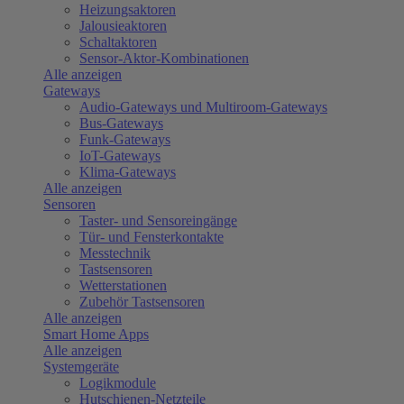
Heizungsaktoren
Jalousieaktoren
Schaltaktoren
Sensor-Aktor-Kombinationen
Alle anzeigen
Gateways
Audio-Gateways und Multiroom-Gateways
Bus-Gateways
Funk-Gateways
IoT-Gateways
Klima-Gateways
Alle anzeigen
Sensoren
Taster- und Sensoreingänge
Tür- und Fensterkontakte
Messtechnik
Tastsensoren
Wetterstationen
Zubehör Tastsensoren
Alle anzeigen
Smart Home Apps
Alle anzeigen
Systemgeräte
Logikmodule
Hutschienen-Netzteile