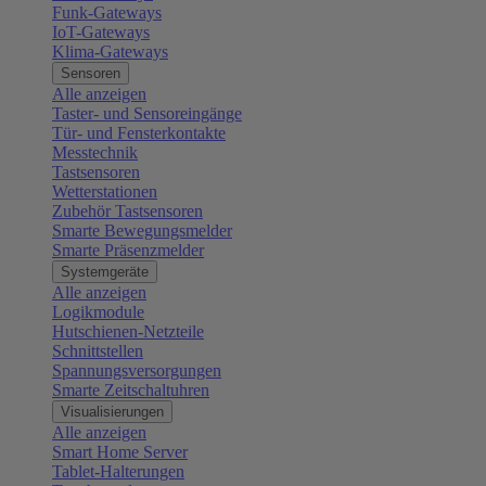
Funk-Gateways
IoT-Gateways
Klima-Gateways
Sensoren
Alle anzeigen
Taster- und Sensoreingänge
Tür- und Fensterkontakte
Messtechnik
Tastsensoren
Wetterstationen
Zubehör Tastsensoren
Smarte Bewegungsmelder
Smarte Präsenzmelder
Systemgeräte
Alle anzeigen
Logikmodule
Hutschienen-Netzteile
Schnittstellen
Spannungsversorgungen
Smarte Zeitschaltuhren
Visualisierungen
Alle anzeigen
Smart Home Server
Tablet-Halterungen