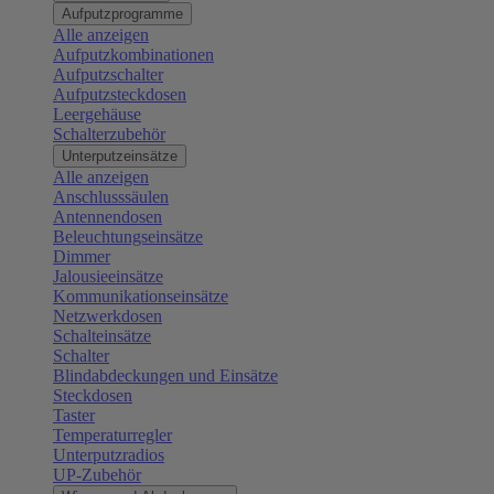
Aufputzprogramme
Alle anzeigen
Aufputzkombinationen
Aufputzschalter
Aufputzsteckdosen
Leergehäuse
Schalterzubehör
Unterputzeinsätze
Alle anzeigen
Anschlusssäulen
Antennendosen
Beleuchtungseinsätze
Dimmer
Jalousieeinsätze
Kommunikationseinsätze
Netzwerkdosen
Schalteinsätze
Schalter
Blindabdeckungen und Einsätze
Steckdosen
Taster
Temperaturregler
Unterputzradios
UP-Zubehör