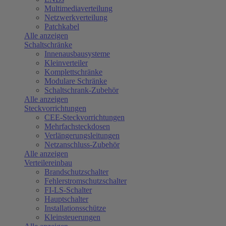
Multimediaverteilung
Netzwerkverteilung
Patchkabel
Alle anzeigen
Schaltschränke
Innenausbausysteme
Kleinverteiler
Komplettschränke
Modulare Schränke
Schaltschrank-Zubehör
Alle anzeigen
Steckvorrichtungen
CEE-Steckvorrichtungen
Mehrfachsteckdosen
Verlängerungsleitungen
Netzanschluss-Zubehör
Alle anzeigen
Verteilereinbau
Brandschutzschalter
Fehlerstromschutzschalter
FI-LS-Schalter
Hauptschalter
Installationsschütze
Kleinsteuerungen