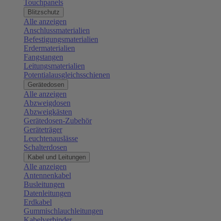
Touchpanels
Blitzschutz
Alle anzeigen
Anschlussmaterialien
Befestigungsmaterialien
Erdermaterialien
Fangstangen
Leitungsmaterialien
Potentialausgleichsschienen
Gerätedosen
Alle anzeigen
Abzweigdosen
Abzweigkästen
Gerätedosen-Zubehör
Geräteträger
Leuchtenauslässe
Schalterdosen
Kabel und Leitungen
Alle anzeigen
Antennenkabel
Busleitungen
Datenleitungen
Erdkabel
Gummischlauchleitungen
Kabelverbinder