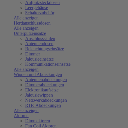
Aufputzsteckdosen
Leergehäuse
Schalterzubehör
Alle anzeigen
Herdanschlussdosen
Alle anzeigen
Unterputzeinsätze
Anschlusssäulen
Antennendosen
Beleuchtungseinsätze
Dimmer
Jalousieeinsätze
Kommunikationseinsätze
Alle anzeigen
Wippen und Abdeckungen
Antennenabdeckungen
Dimmerabdeckungen
Elektronikaufsätze
Jalousiewippen
Netzwerkabdeckungen
RTR-Abdeckungen
Alle anzeigen
Aktoren
Dimmaktoren
Fan Coil Aktoren