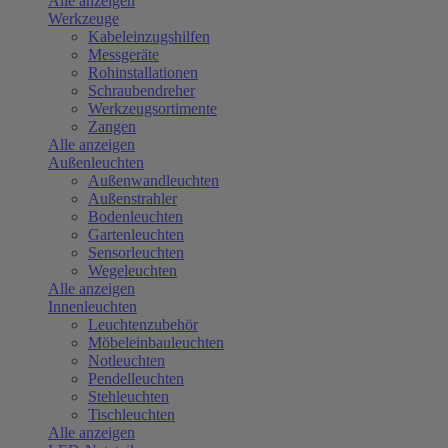
Alle anzeigen
Werkzeuge
Kabeleinzugshilfen
Messgeräte
Rohinstallationen
Schraubendreher
Werkzeugsortimente
Zangen
Alle anzeigen
Außenleuchten
Außenwandleuchten
Außenstrahler
Bodenleuchten
Gartenleuchten
Sensorleuchten
Wegeleuchten
Alle anzeigen
Innenleuchten
Leuchtenzubehör
Möbeleinbauleuchten
Notleuchten
Pendelleuchten
Stehleuchten
Tischleuchten
Alle anzeigen