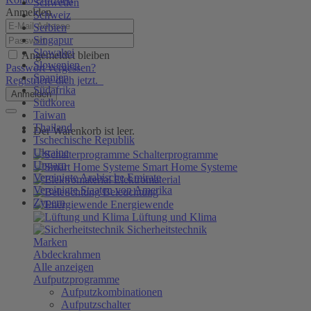
Schweden
Anmelden
Schweiz
Serbien
Singapur
Slowakei
Angemeldet bleiben
Slowenien
Passwort vergessen?
Spanien
Registriere dich jetzt.
Südafrika
Anmelden
Südkorea
Taiwan
Thailand
Der Warenkorb ist leer.
Tschechische Republik
Ukraine
Schalterprogramme
Ungarn
Smart Home Systeme
Vereinigte Arabische Emirate
Elektromaterial
Vereinigte Staaten von Amerika
Beleuchtung
Zypern
Energiewende
Lüftung und Klima
Sicherheitstechnik
Marken
Abdeckrahmen
Alle anzeigen
Aufputzprogramme
Aufputzkombinationen
Aufputzschalter