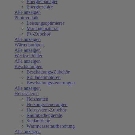
Energiemanager
Energiezähler
Alle anzeigen
Photovoltaik
Leistungsoptimierer
Montagematerial
PV-Zubehör
Alle anzeigen
Wärmepumpen
Alle anzeigen
Wechselrichter
Alle anzeigen
Beschattungen
Beschattungs-Zubehör
Rollladenmotoren
Beschattungssteuerungen
Alle anzeigen
Heizsysteme
Heizmatten
Heizungssteuerungen
Heizsystem-Zubehör
Raumbediengeräte
Stellantriebe
Warmwasseraufbereitung
Alle anzeigen