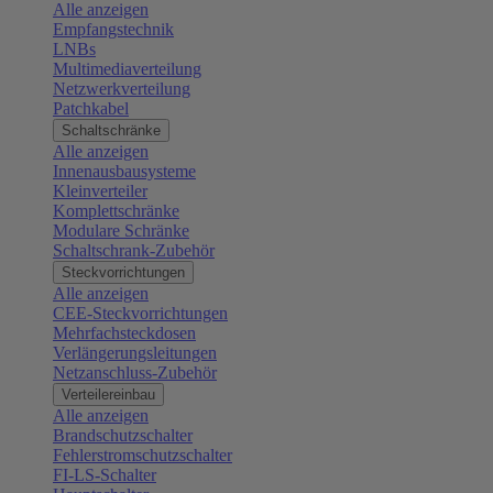
Alle anzeigen
Empfangstechnik
LNBs
Multimediaverteilung
Netzwerkverteilung
Patchkabel
Schaltschränke
Alle anzeigen
Innenausbausysteme
Kleinverteiler
Komplettschränke
Modulare Schränke
Schaltschrank-Zubehör
Steckvorrichtungen
Alle anzeigen
CEE-Steckvorrichtungen
Mehrfachsteckdosen
Verlängerungsleitungen
Netzanschluss-Zubehör
Verteilereinbau
Alle anzeigen
Brandschutzschalter
Fehlerstromschutzschalter
FI-LS-Schalter