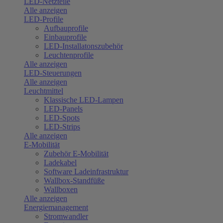
LED-Netzteile
Alle anzeigen
LED-Profile
Aufbauprofile
Einbauprofile
LED-Installatonszubehör
Leuchtenprofile
Alle anzeigen
LED-Steuerungen
Alle anzeigen
Leuchtmittel
Klassische LED-Lampen
LED-Panels
LED-Spots
LED-Strips
Alle anzeigen
E-Mobilität
Zubehör E-Mobilität
Ladekabel
Software Ladeinfrastruktur
Wallbox-Standfüße
Wallboxen
Alle anzeigen
Energiemanagement
Stromwandler