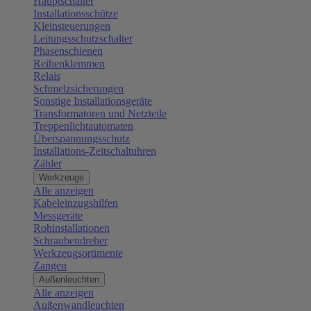
Hauptschalter
Installationsschütze
Kleinsteuerungen
Leitungsschutzschalter
Phasenschienen
Reihenklemmen
Relais
Schmelzsicherungen
Sonstige Installationsgeräte
Transformatoren und Netzteile
Treppenlichtautomaten
Überspannungsschutz
Installations-Zeitschaltuhren
Zähler
Werkzeuge
Alle anzeigen
Kabeleinzugshilfen
Messgeräte
Rohinstallationen
Schraubendreher
Werkzeugsortimente
Zangen
Außenleuchten
Alle anzeigen
Außenwandleuchten