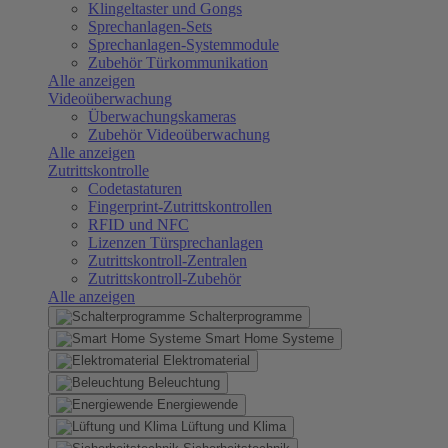
Klingeltaster und Gongs
Sprechanlagen-Sets
Sprechanlagen-Systemmodule
Zubehör Türkommunikation
Alle anzeigen
Videoüberwachung
Überwachungskameras
Zubehör Videoüberwachung
Alle anzeigen
Zutrittskontrolle
Codetastaturen
Fingerprint-Zutrittskontrollen
RFID und NFC
Lizenzen Türsprechanlagen
Zutrittskontroll-Zentralen
Zutrittskontroll-Zubehör
Alle anzeigen
Schalterprogramme
Smart Home Systeme
Elektromaterial
Beleuchtung
Energiewende
Lüftung und Klima