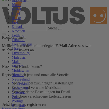
Indonesien
Irland
Island
Israel
Italien
Japan
Kanada
Suche
Kroatien
Lettland
Konto eröffnen
Libanon
Liechtenstein
Melde dich mit deiner hinterlegten
E-Mail-Adresse
sowie
Litauen
deinem
Passwort
an.
Luxemburg
Malaysia
Malta
Mexiko
Noch kein Kundenkonto?
Moldawien
Monaco
Registriere dich jetzt und nutze alle Vorteile:
Neuseeland
Spare Zeit bei zukünftigen Bestellungen
Niederlande
Erstelle und verwalte Merklisten
Norwegen
Verfolge deine Bestellungen im Detail
Österreich
Speichere verschiedene Lieferadressen
Polen
Portugal
Jetzt kostenlos registrieren
Rumänien
Konto eröffnen