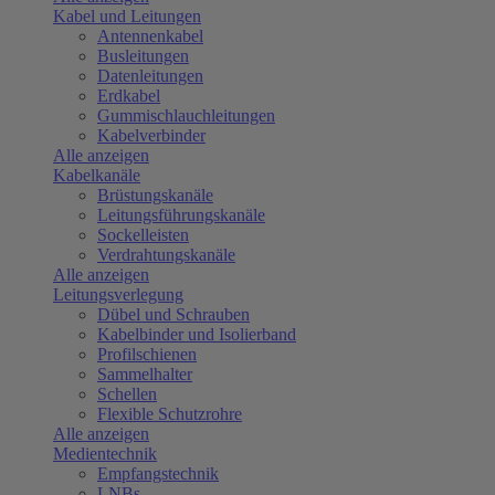
Kabel und Leitungen
Antennenkabel
Busleitungen
Datenleitungen
Erdkabel
Gummischlauchleitungen
Kabelverbinder
Alle anzeigen
Kabelkanäle
Brüstungskanäle
Leitungsführungskanäle
Sockelleisten
Verdrahtungskanäle
Alle anzeigen
Leitungsverlegung
Dübel und Schrauben
Kabelbinder und Isolierband
Profilschienen
Sammelhalter
Schellen
Flexible Schutzrohre
Alle anzeigen
Medientechnik
Empfangstechnik
LNBs