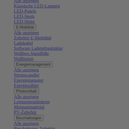
Alle anzeigen
Klassische LED-Lampen
LED-Panels
LED-Spots
LED-Strips
E-Mobilität
Alle anzeigen
Zubehör E-Mobilität
Ladekabel
Software Ladeinfrastruktur
Wallbox-Standfüße
Wallboxen
Energiemanagement
Alle anzeigen
Stromwandler
Energiemanager
Energiezähler
Photovoltaik
Alle anzeigen
Leistungsoptimierer
Montagematerial
PV-Zubehör
Beschattungen
Alle anzeigen
Beschattungs-Zubehör