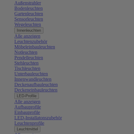
Außenstrahler
Bodenleuchten
Gartenleuchten
Sensorleuchten
Wegeleuchten
Innenleuchten
Alle anzeigen
Leuchtenzubehör
Möbeleinbauleuchten
Notleuchten
Pendelleuchten
Stehleuchten
Tischleuchten
Unterbauleuchten
Innenwandleuchten
Deckenaufbauleuchten
Deckeneinbauleuchten
LED-Profile
Alle anzeigen
Aufbauprofile
Einbauprofile
LED-Installatonszubehör
Leuchtenprofile
Leuchtmittel