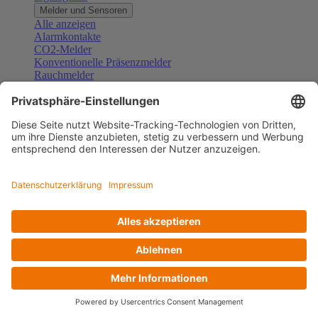
Melder und Sensoren
Alle anzeigen
Alarmkontakte
CO2-Melder
Konventionelle Präsenzmelder
Rauchmelder
Konventionelle Bewegungsmelder
Gefahrenmelder
Zubehör Melder und Sensoren
Türsprechanlagen
Alle anzeigen
Außenstationen
Innenstationen
Klingeltaster und Gongs
Sprechanlagen-Sets
Sprechanlagen-Systemmodule
Zubehör Türkommunikation
Videoüberwachung
Alle anzeigen
Überwachungskameras
Zubehör Videoüberwachung
Zutrittskontrolle
Alle anzeigen
Codetastaturen