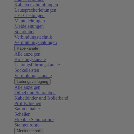
Kabelverschraubungen
Lautsprecherleitungen
LED-Leitungen
Mantelleitungen
Meldeleitungen
Solarkabel
Verbindungstechnik
Verdrahtungsleitungen
Kabelkanäle
Alle anzeigen
Brüstungskanäle
Leitungsführungskanäle
Sockelleisten
Verdrahtungskanäle
Leitungsverlegung
Alle anzeigen
Dübel und Schrauben
Kabelbinder und Isolierband
Profilschienen
Sammelhalter
Schellen
Flexible Schutzrohre
Stangenrohre
Medientechnik