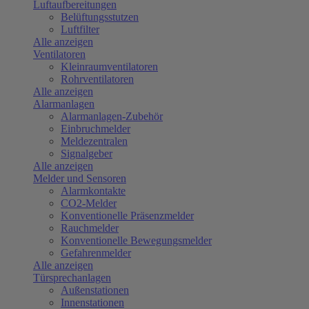
Luftaufbereitungen
Belüftungsstutzen
Luftfilter
Alle anzeigen
Ventilatoren
Kleinraumventilatoren
Rohrventilatoren
Alle anzeigen
Alarmanlagen
Alarmanlagen-Zubehör
Einbruchmelder
Meldezentralen
Signalgeber
Alle anzeigen
Melder und Sensoren
Alarmkontakte
CO2-Melder
Konventionelle Präsenzmelder
Rauchmelder
Konventionelle Bewegungsmelder
Gefahrenmelder
Alle anzeigen
Türsprechanlagen
Außenstationen
Innenstationen