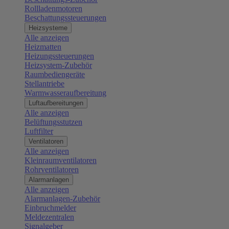
Rollladenmotoren
Beschattungssteuerungen
Heizsysteme
Alle anzeigen
Heizmatten
Heizungssteuerungen
Heizsystem-Zubehör
Raumbediengeräte
Stellantriebe
Warmwasseraufbereitung
Luftaufbereitungen
Alle anzeigen
Belüftungsstutzen
Luftfilter
Ventilatoren
Alle anzeigen
Kleinraumventilatoren
Rohrventilatoren
Alarmanlagen
Alle anzeigen
Alarmanlagen-Zubehör
Einbruchmelder
Meldezentralen
Signalgeber