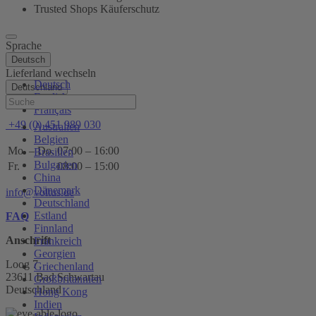
Trusted Shops Käuferschutz
Sprache
Deutsch
Lieferland wechseln
Deutsch
Deutschland
English
Hilfe
Français
+49 (0) 451 989 030
Australien
Belgien
Mo. – Do.
07:00 – 16:00
Brasilien
Bulgarien
Fr.
08:00 – 15:00
China
Dänemark
info@voltus.de
Deutschland
Estland
FAQ
Finnland
Anschrift
Frankreich
Georgien
Loog 7
Griechenland
23611 Bad Schwartau
Großbritannien
Deutschland
Hong Kong
Indien