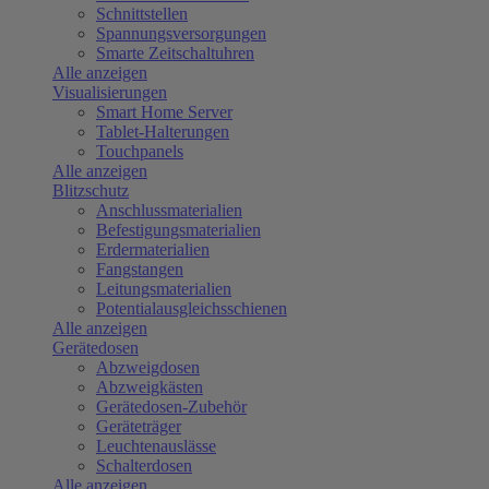
Schnittstellen
Spannungsversorgungen
Smarte Zeitschaltuhren
Alle anzeigen
Visualisierungen
Smart Home Server
Tablet-Halterungen
Touchpanels
Alle anzeigen
Blitzschutz
Anschlussmaterialien
Befestigungsmaterialien
Erdermaterialien
Fangstangen
Leitungsmaterialien
Potentialausgleichsschienen
Alle anzeigen
Gerätedosen
Abzweigdosen
Abzweigkästen
Gerätedosen-Zubehör
Geräteträger
Leuchtenauslässe
Schalterdosen
Alle anzeigen