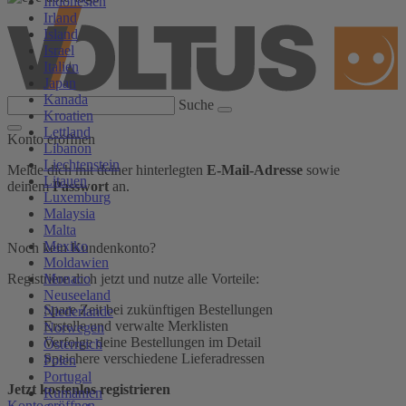
Indonesien
Irland
Island
Israel
Italien
Japan
Kanada
Suche
Kroatien
Lettland
Konto eröffnen
Libanon
Liechtenstein
Melde dich mit deiner hinterlegten
E-Mail-Adresse
sowie
Litauen
deinem
Passwort
an.
Luxemburg
Malaysia
Malta
Mexiko
Noch kein Kundenkonto?
Moldawien
Monaco
Registriere dich jetzt und nutze alle Vorteile:
Neuseeland
Spare Zeit bei zukünftigen Bestellungen
Niederlande
Erstelle und verwalte Merklisten
Norwegen
Verfolge deine Bestellungen im Detail
Österreich
Speichere verschiedene Lieferadressen
Polen
Portugal
Jetzt kostenlos registrieren
Rumänien
Konto eröffnen