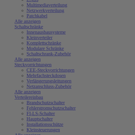
Multimediaverteilung
Netzwerkverteilung
Patchkabel
Alle anzeigen
Schaltschränke
Innenausbausysteme
Kleinverteiler
Komplettschränke
Modulare Schränke
Schaltschrank-Zubehör
Alle anzeigen
Steckvorrichtungen
CEE-Steckvorrichtungen
Mehrfachsteckdosen
Verlängerungsleitungen
Netzanschluss-Zubehör
Alle anzeigen
Verteilereinbau
Brandschutzschalter
Fehlerstromschutzschalter
FI-LS-Schalter
Hauptschalter
Installationsschütze
Kleinsteuerungen