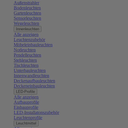
Außenstrahler
Bodenleuchten
Gartenleuchten
Sensorleuchten
Wegeleuchten
Innenleuchten
Alle anzeigen
Leuchtenzubehör
Möbeleinbauleuchten
Notleuchten
Pendelleuchten
Stehleuchten
Tischleuchten
Unterbauleuchten
Innenwandleuchten
Deckenaufbauleuchten
Deckeneinbauleuchten
LED-Profile
Alle anzeigen
Aufbauprofile
Einbauprofile
LED-Installatonszubehör
Leuchtenprofile
Leuchtmittel