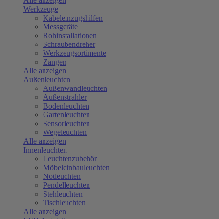
Alle anzeigen
Werkzeuge
Kabeleinzugshilfen
Messgeräte
Rohinstallationen
Schraubendreher
Werkzeugsortimente
Zangen
Alle anzeigen
Außenleuchten
Außenwandleuchten
Außenstrahler
Bodenleuchten
Gartenleuchten
Sensorleuchten
Wegeleuchten
Alle anzeigen
Innenleuchten
Leuchtenzubehör
Möbeleinbauleuchten
Notleuchten
Pendelleuchten
Stehleuchten
Tischleuchten
Alle anzeigen