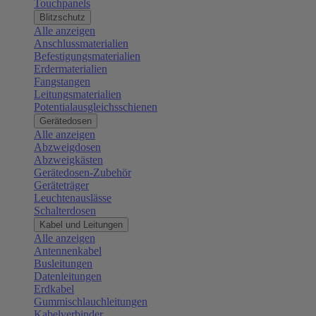
Touchpanels
Blitzschutz
Alle anzeigen
Anschlussmaterialien
Befestigungsmaterialien
Erdermaterialien
Fangstangen
Leitungsmaterialien
Potentialausgleichsschienen
Gerätedosen
Alle anzeigen
Abzweigdosen
Abzweigkästen
Gerätedosen-Zubehör
Geräteträger
Leuchtenauslässe
Schalterdosen
Kabel und Leitungen
Alle anzeigen
Antennenkabel
Busleitungen
Datenleitungen
Erdkabel
Gummischlauchleitungen
Kabelverbinder