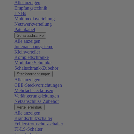
Alle anzeigen
Empfangstechnik
LNBs
Multimediaverteilung
Netzwerkverteilung
Patchkabel
Schaltschränke
Alle anzeigen
Innenausbausysteme
Kleinverteiler
Komplettschränke
Modulare Schränke
Schaltschrank-Zubehör
Steckvorrichtungen
Alle anzeigen
CEE-Steckvorrichtungen
Mehrfachsteckdosen
Verlängerungsleitungen
Netzanschluss-Zubehör
Verteilereinbau
Alle anzeigen
Brandschutzschalter
Fehlerstromschutzschalter
FI-LS-Schalter