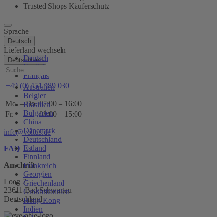
Trusted Shops Käuferschutz
Sprache
Deutsch
Lieferland wechseln
Deutsch
Deutschland
English
Hilfe
Français
+49 (0) 451 989 030
Australien
Belgien
Mo. – Do.
07:00 – 16:00
Brasilien
Bulgarien
Fr.
08:00 – 15:00
China
Dänemark
info@voltus.de
Deutschland
Estland
FAQ
Finnland
Anschrift
Frankreich
Georgien
Loog 7
Griechenland
23611 Bad Schwartau
Großbritannien
Deutschland
Hong Kong
Indien