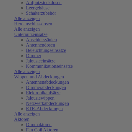
Aufputzsteckdosen
Leergehäuse
Schalterzubehör
Alle anzeigen
Herdanschlussdosen
Alle anzeigen
Unterputzeinsätze
Anschlusssäulen
Antennendosen
Beleuchtungseinsätze
Dimmer
Jalousieeinsätze
Kommunikationseinsätze
Alle anzeigen
Wippen und Abdeckungen
Antennenabdeckungen
Dimmerabdeckungen
Elektronikaufsätze
Jalousiewippen
Netzwerkabdeckungen
RTR-Abdeckungen
Alle anzeigen
Aktoren
Dimmaktoren
Fan Coil Aktoren