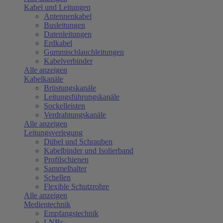
Kabel und Leitungen
Antennenkabel
Busleitungen
Datenleitungen
Erdkabel
Gummischlauchleitungen
Kabelverbinder
Alle anzeigen
Kabelkanäle
Brüstungskanäle
Leitungsführungskanäle
Sockelleisten
Verdrahtungskanäle
Alle anzeigen
Leitungsverlegung
Dübel und Schrauben
Kabelbinder und Isolierband
Profilschienen
Sammelhalter
Schellen
Flexible Schutzrohre
Alle anzeigen
Medientechnik
Empfangstechnik
LNBs