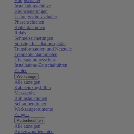
Hauptschalter
Installationsschütze
Kleinsteuerungen
Leitungsschutzschalter
Phasenschienen
Reihenklemmen
Relais
Schmelzsicherungen
Sonstige Installationsgeräte
Transformatoren und Netzteile
Treppenlichtautomaten
Überspannungsschutz
Installations-Zeitschaltuhren
Zähler
Werkzeuge
Alle anzeigen
Kabeleinzugshilfen
Messgeräte
Rohinstallationen
Schraubendreher
Werkzeugsortimente
Zangen
Außenleuchten
Alle anzeigen
Außenwandleuchten