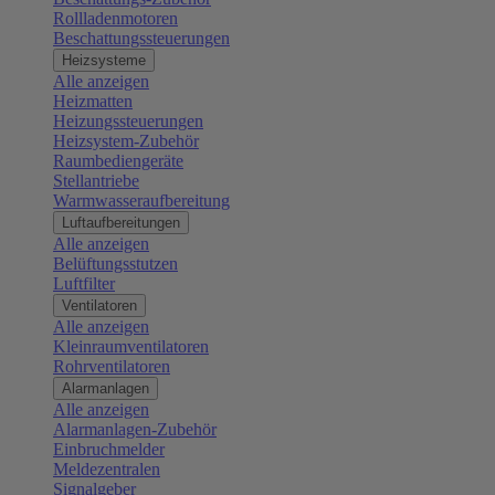
Rollladenmotoren
Beschattungssteuerungen
Heizsysteme
Alle anzeigen
Heizmatten
Heizungssteuerungen
Heizsystem-Zubehör
Raumbediengeräte
Stellantriebe
Warmwasseraufbereitung
Luftaufbereitungen
Alle anzeigen
Belüftungsstutzen
Luftfilter
Ventilatoren
Alle anzeigen
Kleinraumventilatoren
Rohrventilatoren
Alarmanlagen
Alle anzeigen
Alarmanlagen-Zubehör
Einbruchmelder
Meldezentralen
Signalgeber