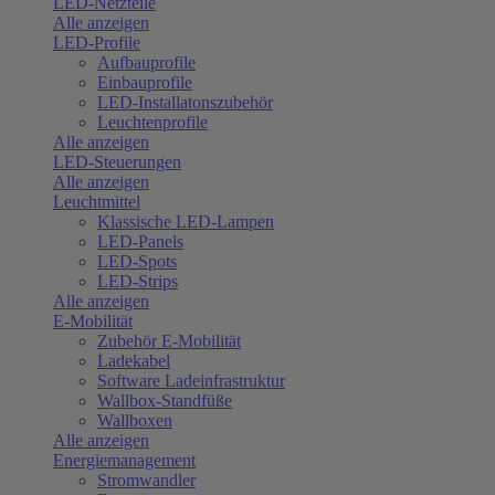
LED-Netzteile
Alle anzeigen
LED-Profile
Aufbauprofile
Einbauprofile
LED-Installatonszubehör
Leuchtenprofile
Alle anzeigen
LED-Steuerungen
Alle anzeigen
Leuchtmittel
Klassische LED-Lampen
LED-Panels
LED-Spots
LED-Strips
Alle anzeigen
E-Mobilität
Zubehör E-Mobilität
Ladekabel
Software Ladeinfrastruktur
Wallbox-Standfüße
Wallboxen
Alle anzeigen
Energiemanagement
Stromwandler