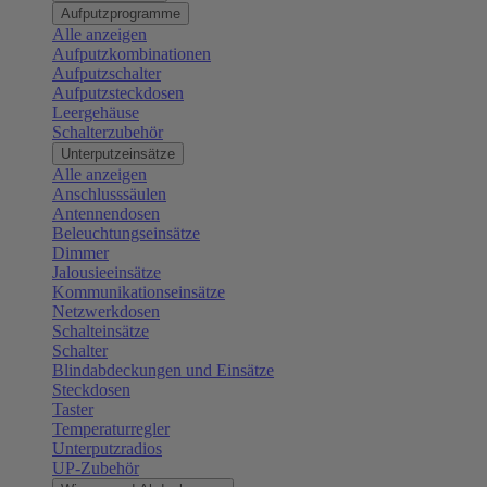
Aufputzprogramme
Alle anzeigen
Aufputzkombinationen
Aufputzschalter
Aufputzsteckdosen
Leergehäuse
Schalterzubehör
Unterputzeinsätze
Alle anzeigen
Anschlusssäulen
Antennendosen
Beleuchtungseinsätze
Dimmer
Jalousieeinsätze
Kommunikationseinsätze
Netzwerkdosen
Schalteinsätze
Schalter
Blindabdeckungen und Einsätze
Steckdosen
Taster
Temperaturregler
Unterputzradios
UP-Zubehör