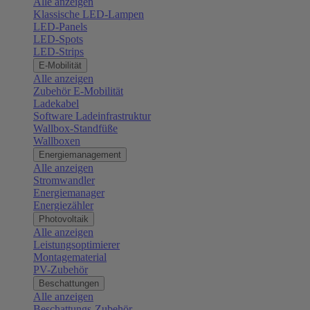
Alle anzeigen
Klassische LED-Lampen
LED-Panels
LED-Spots
LED-Strips
E-Mobilität
Alle anzeigen
Zubehör E-Mobilität
Ladekabel
Software Ladeinfrastruktur
Wallbox-Standfüße
Wallboxen
Energiemanagement
Alle anzeigen
Stromwandler
Energiemanager
Energiezähler
Photovoltaik
Alle anzeigen
Leistungsoptimierer
Montagematerial
PV-Zubehör
Beschattungen
Alle anzeigen
Beschattungs-Zubehör