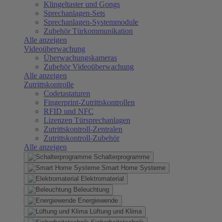
Klingeltaster und Gongs
Sprechanlagen-Sets
Sprechanlagen-Systemmodule
Zubehör Türkommunikation
Alle anzeigen
Videoüberwachung
Überwachungskameras
Zubehör Videoüberwachung
Alle anzeigen
Zutrittskontrolle
Codetastaturen
Fingerprint-Zutrittskontrollen
RFID und NFC
Lizenzen Türsprechanlagen
Zutrittskontroll-Zentralen
Zutrittskontroll-Zubehör
Alle anzeigen
Schalterprogramme
Smart Home Systeme
Elektromaterial
Beleuchtung
Energiewende
Lüftung und Klima