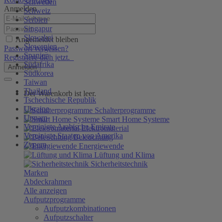
Schweden
Anmelden
Schweiz
Serbien
Singapur
Slowakei
Angemeldet bleiben
Slowenien
Passwort vergessen?
Spanien
Registriere dich jetzt.
Südafrika
Anmelden
Südkorea
Taiwan
Thailand
Der Warenkorb ist leer.
Tschechische Republik
Ukraine
Schalterprogramme
Ungarn
Smart Home Systeme
Vereinigte Arabische Emirate
Elektromaterial
Vereinigte Staaten von Amerika
Beleuchtung
Zypern
Energiewende
Lüftung und Klima
Sicherheitstechnik
Marken
Abdeckrahmen
Alle anzeigen
Aufputzprogramme
Aufputzkombinationen
Aufputzschalter