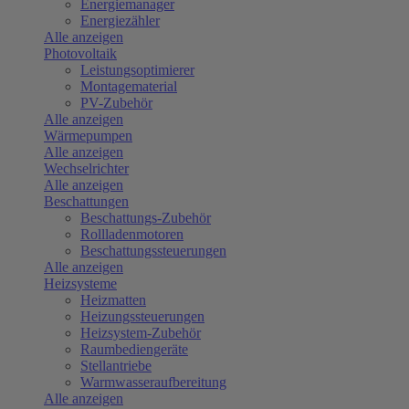
Energiemanager
Energiezähler
Alle anzeigen
Photovoltaik
Leistungsoptimierer
Montagematerial
PV-Zubehör
Alle anzeigen
Wärmepumpen
Alle anzeigen
Wechselrichter
Alle anzeigen
Beschattungen
Beschattungs-Zubehör
Rollladenmotoren
Beschattungssteuerungen
Alle anzeigen
Heizsysteme
Heizmatten
Heizungssteuerungen
Heizsystem-Zubehör
Raumbediengeräte
Stellantriebe
Warmwasseraufbereitung
Alle anzeigen