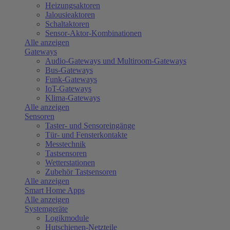
Heizungsaktoren
Jalousieaktoren
Schaltaktoren
Sensor-Aktor-Kombinationen
Alle anzeigen
Gateways
Audio-Gateways und Multiroom-Gateways
Bus-Gateways
Funk-Gateways
IoT-Gateways
Klima-Gateways
Alle anzeigen
Sensoren
Taster- und Sensoreingänge
Tür- und Fensterkontakte
Messtechnik
Tastsensoren
Wetterstationen
Zubehör Tastsensoren
Alle anzeigen
Smart Home Apps
Alle anzeigen
Systemgeräte
Logikmodule
Hutschienen-Netzteile