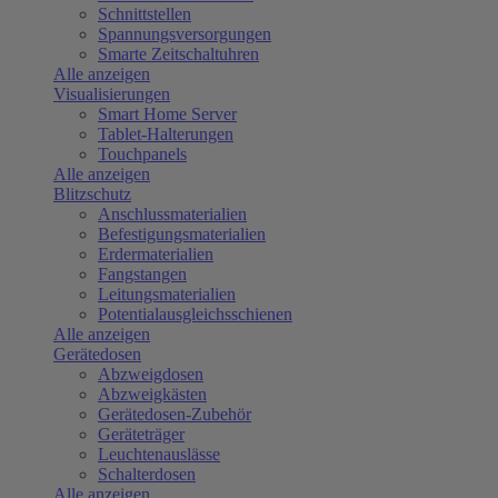
Schnittstellen
Spannungsversorgungen
Smarte Zeitschaltuhren
Alle anzeigen
Visualisierungen
Smart Home Server
Tablet-Halterungen
Touchpanels
Alle anzeigen
Blitzschutz
Anschlussmaterialien
Befestigungsmaterialien
Erdermaterialien
Fangstangen
Leitungsmaterialien
Potentialausgleichsschienen
Alle anzeigen
Gerätedosen
Abzweigdosen
Abzweigkästen
Gerätedosen-Zubehör
Geräteträger
Leuchtenauslässe
Schalterdosen
Alle anzeigen