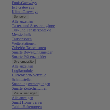
Funk-Gateways
IoT-Gateways
Klima-Gateways
Sensoren
Alle anzeigen
Taster- und Sensoreingänge
Tür- und Fensterkontakte
Messtechnik
Tastsensoren
Wetterstationen
Zubehör Tastsensoren
Smarte Bewegungsmelder
Smarte Präsenzmelder
Systemgeräte
Alle anzeigen
Logikmodule
Hutschienen-Netzteile
Schnittstellen
Spannungsversorgungen
Smarte Zeitschaltuhren
Visualisierungen
Alle anzeigen
Smart Home Server
Tablet-Halterungen