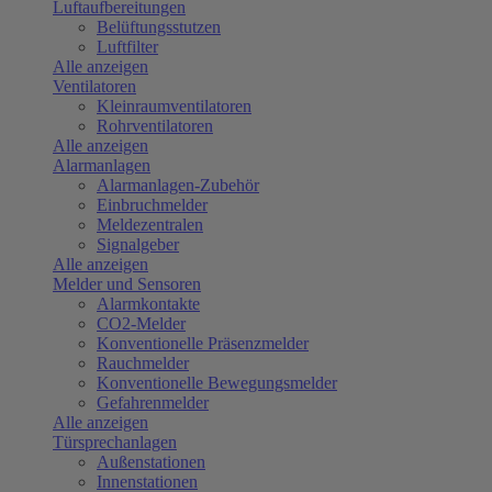
Luftaufbereitungen
Belüftungsstutzen
Luftfilter
Alle anzeigen
Ventilatoren
Kleinraumventilatoren
Rohrventilatoren
Alle anzeigen
Alarmanlagen
Alarmanlagen-Zubehör
Einbruchmelder
Meldezentralen
Signalgeber
Alle anzeigen
Melder und Sensoren
Alarmkontakte
CO2-Melder
Konventionelle Präsenzmelder
Rauchmelder
Konventionelle Bewegungsmelder
Gefahrenmelder
Alle anzeigen
Türsprechanlagen
Außenstationen
Innenstationen