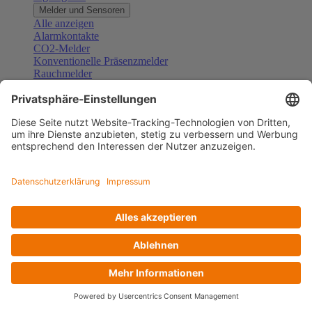
Melder und Sensoren
Alle anzeigen
Alarmkontakte
CO2-Melder
Konventionelle Präsenzmelder
Rauchmelder
Konventionelle Bewegungsmelder
Gefahrenmelder
Zubehör Melder und Sensoren
Türsprechanlagen
Alle anzeigen
Außenstationen
Innenstationen
Klingeltaster und Gongs
Sprechanlagen-Sets
Sprechanlagen-Systemmodule
Zubehör Türkommunikation
Videoüberwachung
Alle anzeigen
Überwachungskameras
Zubehör Videoüberwachung
Zutrittskontrolle
Alle anzeigen
Codetastaturen