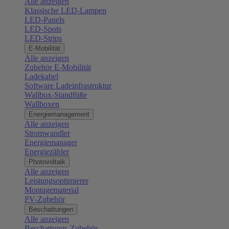
Alle anzeigen
Klassische LED-Lampen
LED-Panels
LED-Spots
LED-Strips
E-Mobilität
Alle anzeigen
Zubehör E-Mobilität
Ladekabel
Software Ladeinfrastruktur
Wallbox-Standfüße
Wallboxen
Energiemanagement
Alle anzeigen
Stromwandler
Energiemanager
Energiezähler
Photovoltaik
Alle anzeigen
Leistungsoptimierer
Montagematerial
PV-Zubehör
Beschattungen
Alle anzeigen
Beschattungs-Zubehör