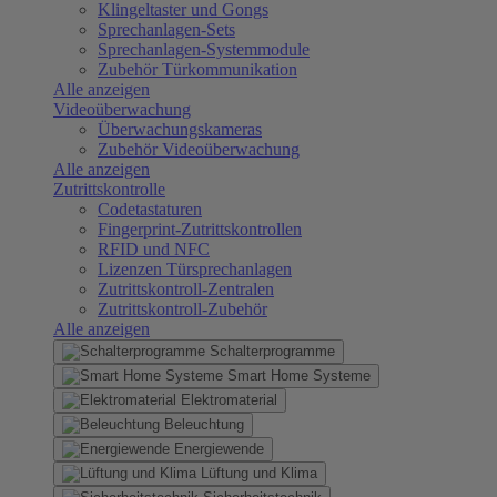
Klingeltaster und Gongs
Sprechanlagen-Sets
Sprechanlagen-Systemmodule
Zubehör Türkommunikation
Alle anzeigen
Videoüberwachung
Überwachungskameras
Zubehör Videoüberwachung
Alle anzeigen
Zutrittskontrolle
Codetastaturen
Fingerprint-Zutrittskontrollen
RFID und NFC
Lizenzen Türsprechanlagen
Zutrittskontroll-Zentralen
Zutrittskontroll-Zubehör
Alle anzeigen
Schalterprogramme
Smart Home Systeme
Elektromaterial
Beleuchtung
Energiewende
Lüftung und Klima