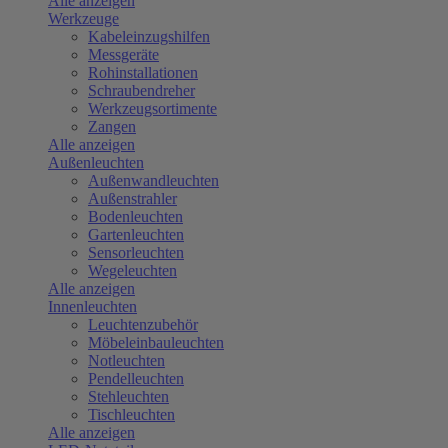
Alle anzeigen
Werkzeuge
Kabeleinzugshilfen
Messgeräte
Rohinstallationen
Schraubendreher
Werkzeugsortimente
Zangen
Alle anzeigen
Außenleuchten
Außenwandleuchten
Außenstrahler
Bodenleuchten
Gartenleuchten
Sensorleuchten
Wegeleuchten
Alle anzeigen
Innenleuchten
Leuchtenzubehör
Möbeleinbauleuchten
Notleuchten
Pendelleuchten
Stehleuchten
Tischleuchten
Alle anzeigen