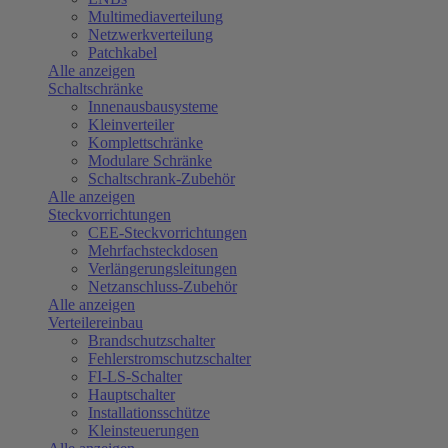
Multimediaverteilung
Netzwerkverteilung
Patchkabel
Alle anzeigen
Schaltschränke
Innenausbausysteme
Kleinverteiler
Komplettschränke
Modulare Schränke
Schaltschrank-Zubehör
Alle anzeigen
Steckvorrichtungen
CEE-Steckvorrichtungen
Mehrfachsteckdosen
Verlängerungsleitungen
Netzanschluss-Zubehör
Alle anzeigen
Verteilereinbau
Brandschutzschalter
Fehlerstromschutzschalter
FI-LS-Schalter
Hauptschalter
Installationsschütze
Kleinsteuerungen