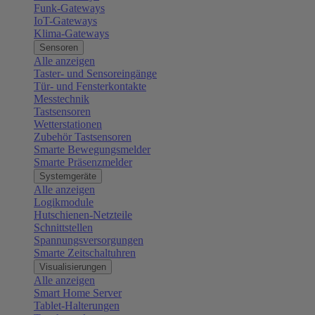
Funk-Gateways
IoT-Gateways
Klima-Gateways
Sensoren
Alle anzeigen
Taster- und Sensoreingänge
Tür- und Fensterkontakte
Messtechnik
Tastsensoren
Wetterstationen
Zubehör Tastsensoren
Smarte Bewegungsmelder
Smarte Präsenzmelder
Systemgeräte
Alle anzeigen
Logikmodule
Hutschienen-Netzteile
Schnittstellen
Spannungsversorgungen
Smarte Zeitschaltuhren
Visualisierungen
Alle anzeigen
Smart Home Server
Tablet-Halterungen