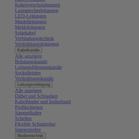
Kabelverschraubungen
Lautsprecherleitungen
LED-Leitungen
Mantelleitungen
Meldeleitungen
Solarkabel
Verbindungstechnik
Verdrahtungsleitungen
Kabelkanäle
Alle anzeigen
Brüstungskanäle
Leitungsführungskanäle
Sockelleisten
Verdrahtungskanäle
Leitungsverlegung
Alle anzeigen
Dübel und Schrauben
Kabelbinder und Isolierband
Profilschienen
Sammelhalter
Schellen
Flexible Schutzrohre
Stangenrohre
Medientechnik