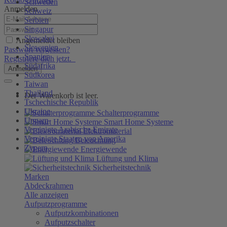
Schweden
Anmelden
Schweiz
Serbien
Singapur
Slowakei
Angemeldet bleiben
Slowenien
Passwort vergessen?
Spanien
Registriere dich jetzt.
Südafrika
Anmelden
Südkorea
Taiwan
Thailand
Der Warenkorb ist leer.
Tschechische Republik
Ukraine
Schalterprogramme
Ungarn
Smart Home Systeme
Vereinigte Arabische Emirate
Elektromaterial
Vereinigte Staaten von Amerika
Beleuchtung
Zypern
Energiewende
Lüftung und Klima
Sicherheitstechnik
Marken
Abdeckrahmen
Alle anzeigen
Aufputzprogramme
Aufputzkombinationen
Aufputzschalter