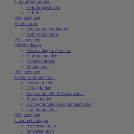
Luftaufbereitungen
Belüftungsstutzen
Luftfilter
Alle anzeigen
Ventilatoren
Kleinraumventilatoren
Rohrventilatoren
Alle anzeigen
Alarmanlagen
Alarmanlagen-Zubehör
Einbruchmelder
Meldezentralen
Signalgeber
Alle anzeigen
Melder und Sensoren
Alarmkontakte
CO2-Melder
Konventionelle Präsenzmelder
Rauchmelder
Konventionelle Bewegungsmelder
Gefahrenmelder
Alle anzeigen
Türsprechanlagen
Außenstationen
Innenstationen