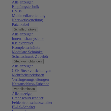
Alle anzeigen
Empfangstechnik
LNBs
Multimediaverteilung
Netzwerkverteilung
Patchkabel
Schaltschränke
Alle anzeigen
Innenausbausysteme
Kleinverteiler
Komplettschränke
Modulare Schränke
Schaltschrank-Zubehör
Steckvorrichtungen
Alle anzeigen
CEE-Steckvorrichtungen
Mehrfachsteckdosen
Verlängerungsleitungen
Netzanschluss-Zubehör
Verteilereinbau
Alle anzeigen
Brandschutzschalter
Fehlerstromschutzschalter
FI-LS-Schalter