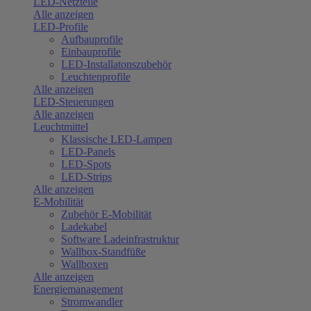
LED-Netzteile
Alle anzeigen
LED-Profile
Aufbauprofile
Einbauprofile
LED-Installatonszubehör
Leuchtenprofile
Alle anzeigen
LED-Steuerungen
Alle anzeigen
Leuchtmittel
Klassische LED-Lampen
LED-Panels
LED-Spots
LED-Strips
Alle anzeigen
E-Mobilität
Zubehör E-Mobilität
Ladekabel
Software Ladeinfrastruktur
Wallbox-Standfüße
Wallboxen
Alle anzeigen
Energiemanagement
Stromwandler