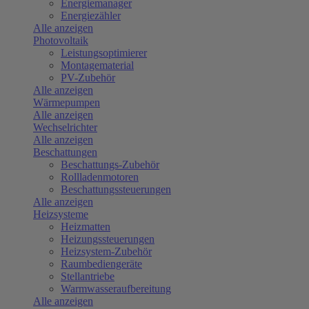
Energiemanager
Energiezähler
Alle anzeigen
Photovoltaik
Leistungsoptimierer
Montagematerial
PV-Zubehör
Alle anzeigen
Wärmepumpen
Alle anzeigen
Wechselrichter
Alle anzeigen
Beschattungen
Beschattungs-Zubehör
Rollladenmotoren
Beschattungssteuerungen
Alle anzeigen
Heizsysteme
Heizmatten
Heizungssteuerungen
Heizsystem-Zubehör
Raumbediengeräte
Stellantriebe
Warmwasseraufbereitung
Alle anzeigen