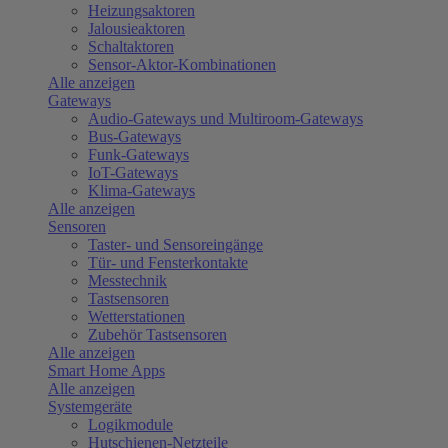
Heizungsaktoren
Jalousieaktoren
Schaltaktoren
Sensor-Aktor-Kombinationen
Alle anzeigen
Gateways
Audio-Gateways und Multiroom-Gateways
Bus-Gateways
Funk-Gateways
IoT-Gateways
Klima-Gateways
Alle anzeigen
Sensoren
Taster- und Sensoreingänge
Tür- und Fensterkontakte
Messtechnik
Tastsensoren
Wetterstationen
Zubehör Tastsensoren
Alle anzeigen
Smart Home Apps
Alle anzeigen
Systemgeräte
Logikmodule
Hutschienen-Netzteile