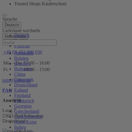
Trusted Shops Käuferschutz
Sprache
Deutsch
Lieferland wechseln
Deutsch
Deutschland
English
Hilfe
Français
+49 (0) 451 989 030
Australien
Belgien
Mo. – Do.
07:00 – 16:00
Brasilien
Bulgarien
Fr.
08:00 – 15:00
China
Dänemark
info@voltus.de
Deutschland
Estland
FAQ
Finnland
Anschrift
Frankreich
Georgien
Loog 7
Griechenland
23611 Bad Schwartau
Großbritannien
Deutschland
Hong Kong
Indien