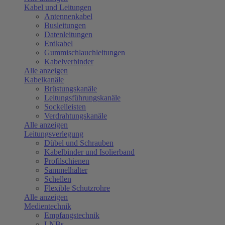
Kabel und Leitungen
Antennenkabel
Busleitungen
Datenleitungen
Erdkabel
Gummischlauchleitungen
Kabelverbinder
Alle anzeigen
Kabelkanäle
Brüstungskanäle
Leitungsführungskanäle
Sockelleisten
Verdrahtungskanäle
Alle anzeigen
Leitungsverlegung
Dübel und Schrauben
Kabelbinder und Isolierband
Profilschienen
Sammelhalter
Schellen
Flexible Schutzrohre
Alle anzeigen
Medientechnik
Empfangstechnik
LNBs