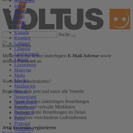
Indonesien
Irland
Island
Israel
Italien
Japan
Kanada
Suche
Kroatien
Lettland
Konto eröffnen
Libanon
Liechtenstein
Melde dich mit deiner hinterlegten
E-Mail-Adresse
sowie
Litauen
deinem
Passwort
an.
Luxemburg
Malaysia
Malta
Mexiko
Noch kein Kundenkonto?
Moldawien
Monaco
Registriere dich jetzt und nutze alle Vorteile:
Neuseeland
Spare Zeit bei zukünftigen Bestellungen
Niederlande
Erstelle und verwalte Merklisten
Norwegen
Verfolge deine Bestellungen im Detail
Österreich
Speichere verschiedene Lieferadressen
Polen
Portugal
Jetzt kostenlos registrieren
Rumänien
Konto eröffnen