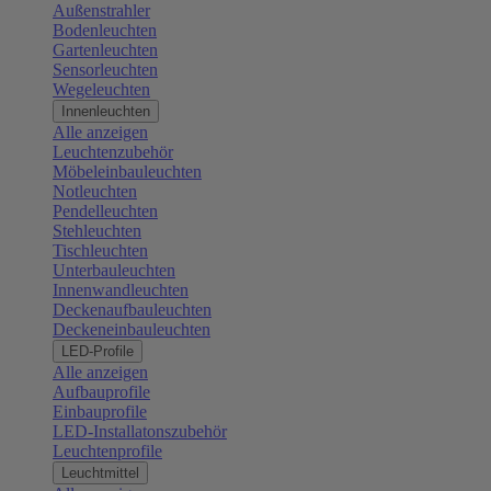
Außenstrahler
Bodenleuchten
Gartenleuchten
Sensorleuchten
Wegeleuchten
Innenleuchten
Alle anzeigen
Leuchtenzubehör
Möbeleinbauleuchten
Notleuchten
Pendelleuchten
Stehleuchten
Tischleuchten
Unterbauleuchten
Innenwandleuchten
Deckenaufbauleuchten
Deckeneinbauleuchten
LED-Profile
Alle anzeigen
Aufbauprofile
Einbauprofile
LED-Installatonszubehör
Leuchtenprofile
Leuchtmittel