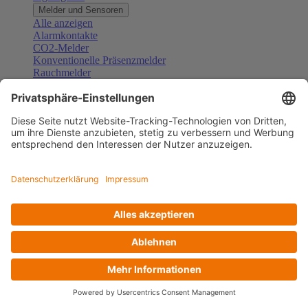
Melder und Sensoren
Alle anzeigen
Alarmkontakte
CO2-Melder
Konventionelle Präsenzmelder
Rauchmelder
Konventionelle Bewegungsmelder
Gefahrenmelder
Zubehör Melder und Sensoren
Türsprechanlagen
Alle anzeigen
Außenstationen
Innenstationen
Klingeltaster und Gongs
Sprechanlagen-Sets
Sprechanlagen-Systemmodule
Zubehör Türkommunikation
Videoüberwachung
Alle anzeigen
Überwachungskameras
Zubehör Videoüberwachung
Zutrittskontrolle
Alle anzeigen
Codetastaturen