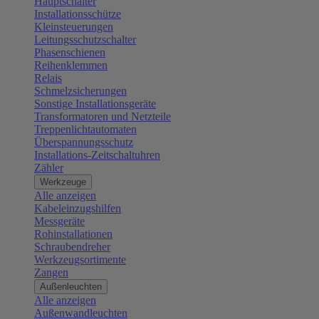
Hauptschalter
Installationsschütze
Kleinsteuerungen
Leitungsschutzschalter
Phasenschienen
Reihenklemmen
Relais
Schmelzsicherungen
Sonstige Installationsgeräte
Transformatoren und Netzteile
Treppenlichtautomaten
Überspannungsschutz
Installations-Zeitschaltuhren
Zähler
Werkzeuge
Alle anzeigen
Kabeleinzugshilfen
Messgeräte
Rohinstallationen
Schraubendreher
Werkzeugsortimente
Zangen
Außenleuchten
Alle anzeigen
Außenwandleuchten