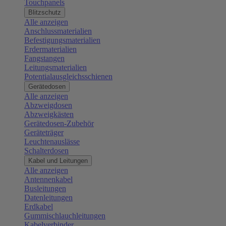
Touchpanels
Blitzschutz
Alle anzeigen
Anschlussmaterialien
Befestigungsmaterialien
Erdermaterialien
Fangstangen
Leitungsmaterialien
Potentialausgleichsschienen
Gerätedosen
Alle anzeigen
Abzweigdosen
Abzweigkästen
Gerätedosen-Zubehör
Geräteträger
Leuchtenauslässe
Schalterdosen
Kabel und Leitungen
Alle anzeigen
Antennenkabel
Busleitungen
Datenleitungen
Erdkabel
Gummischlauchleitungen
Kabelverbinder