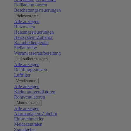
Rollladenmotoren
Beschattungssteuerungen
Heizsysteme
Alle anzeigen
Heizmatten
Heizungssteuerungen
Heizsystem-Zubehör
Raumbediengeräte
Stellantriebe
Warmwasseraufbereitung
Luftaufbereitungen
Alle anzeigen
Belüftungsstutzen
Luftfilter
Ventilatoren
Alle anzeigen
Kleinraumventilatoren
Rohrventilatoren
Alarmanlagen
Alle anzeigen
Alarmanlagen-Zubehör
Einbruchmelder
Meldezentralen
Signalgeber