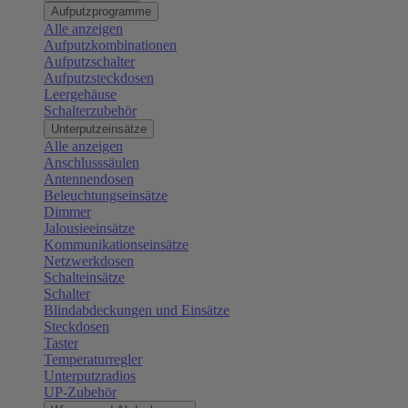
Aufputzprogramme
Alle anzeigen
Aufputzkombinationen
Aufputzschalter
Aufputzsteckdosen
Leergehäuse
Schalterzubehör
Unterputzeinsätze
Alle anzeigen
Anschlusssäulen
Antennendosen
Beleuchtungseinsätze
Dimmer
Jalousieeinsätze
Kommunikationseinsätze
Netzwerkdosen
Schalteinsätze
Schalter
Blindabdeckungen und Einsätze
Steckdosen
Taster
Temperaturregler
Unterputzradios
UP-Zubehör