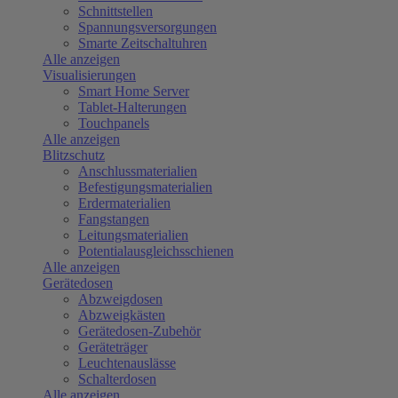
Schnittstellen
Spannungsversorgungen
Smarte Zeitschaltuhren
Alle anzeigen
Visualisierungen
Smart Home Server
Tablet-Halterungen
Touchpanels
Alle anzeigen
Blitzschutz
Anschlussmaterialien
Befestigungsmaterialien
Erdermaterialien
Fangstangen
Leitungsmaterialien
Potentialausgleichsschienen
Alle anzeigen
Gerätedosen
Abzweigdosen
Abzweigkästen
Gerätedosen-Zubehör
Geräteträger
Leuchtenauslässe
Schalterdosen
Alle anzeigen