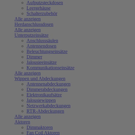
Aufputzsteckdosen
Leergehäuse
Schalterzubehör
Alle anzeigen
Herdanschlussdosen
Alle anzeigen
Unterputzeinsätze
Anschlusssäulen
Antennendosen
Beleuchtungseinsätze
Dimmer
Jalousieeinsätze
Kommunikationseinsätze
Alle anzeigen
Wippen und Abdeckungen
Antennenabdeckungen
Dimmerabdeckungen
Elektronikaufsätze
Jalousiewippen
Netzwerkabdeckungen
RTR-Abdeckungen
Alle anzeigen
Aktoren
Dimmaktoren
Fan Coil Aktoren