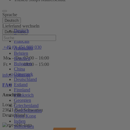
Sprache
Deutsch
Lieferland wechseln
Deutsch
Deutschland
English
Hilfe
Français
+49 (0) 451 989 030
Australien
Belgien
Mo. – Do.
07:00 – 16:00
Brasilien
Bulgarien
Fr.
08:00 – 15:00
China
Dänemark
info@voltus.de
Deutschland
Estland
FAQ
Finnland
Anschrift
Frankreich
Georgien
Loog 7
Griechenland
23611 Bad Schwartau
Großbritannien
Deutschland
Hong Kong
Indien
Indonesien