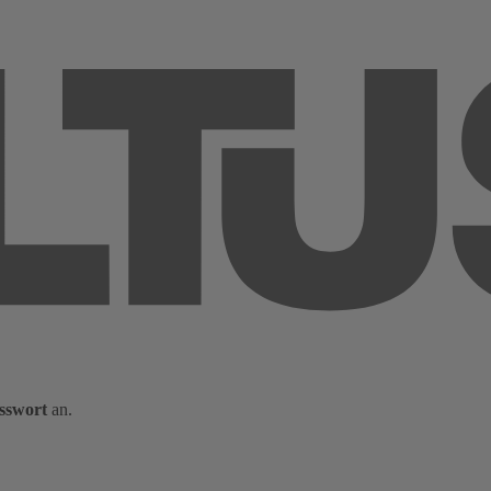
sswort
an.