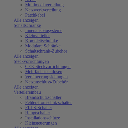
Multimediaverteilung
Netzwerkverteilung
Patchkabel
Alle anzeigen
Schaltschränke
Innenausbausysteme
Kleinverteiler
Komplettschränke
Modulare Schränke
Schaltschrank-Zubehör
Alle anzeigen
Steckvorrichtungen
CEE-Steckvorrichtungen
Mehrfachsteckdosen
Verlängerungsleitungen
Netzanschluss-Zubehör
Alle anzeigen
Verteilereinbau
Brandschutzschalter
Fehlerstromschutzschalter
FI-LS-Schalter
Hauptschalter
Installationsschütze
Kleinsteuerungen