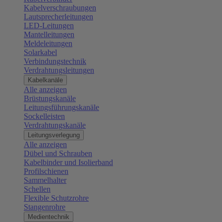
Kabelverschraubungen
Lautsprecherleitungen
LED-Leitungen
Mantelleitungen
Meldeleitungen
Solarkabel
Verbindungstechnik
Verdrahtungsleitungen
Kabelkanäle
Alle anzeigen
Brüstungskanäle
Leitungsführungskanäle
Sockelleisten
Verdrahtungskanäle
Leitungsverlegung
Alle anzeigen
Dübel und Schrauben
Kabelbinder und Isolierband
Profilschienen
Sammelhalter
Schellen
Flexible Schutzrohre
Stangenrohre
Medientechnik