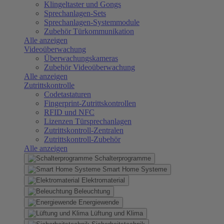
Klingeltaster und Gongs
Sprechanlagen-Sets
Sprechanlagen-Systemmodule
Zubehör Türkommunikation
Alle anzeigen
Videoüberwachung
Überwachungskameras
Zubehör Videoüberwachung
Alle anzeigen
Zutrittskontrolle
Codetastaturen
Fingerprint-Zutrittskontrollen
RFID und NFC
Lizenzen Türsprechanlagen
Zutrittskontroll-Zentralen
Zutrittskontroll-Zubehör
Alle anzeigen
Schalterprogramme
Smart Home Systeme
Elektromaterial
Beleuchtung
Energiewende
Lüftung und Klima