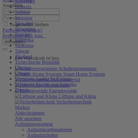
Schweden
Anmelden
Schweiz
Serbien
Singapur
Slowakei
Angemeldet bleiben
Slowenien
Passwort vergessen?
Spanien
Registriere dich jetzt.
Südafrika
Anmelden
Südkorea
Taiwan
Thailand
Der Warenkorb ist leer.
Tschechische Republik
Ukraine
Schalterprogramme
Ungarn
Smart Home Systeme
Vereinigte Arabische Emirate
Elektromaterial
Vereinigte Staaten von Amerika
Beleuchtung
Zypern
Energiewende
Lüftung und Klima
Sicherheitstechnik
Marken
Abdeckrahmen
Alle anzeigen
Aufputzprogramme
Aufputzkombinationen
Aufputzschalter