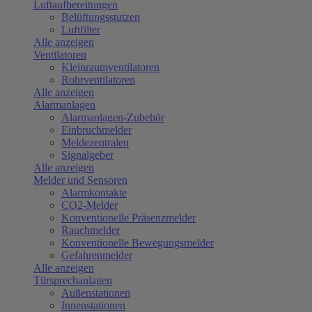
Luftaufbereitungen
Belüftungsstutzen
Luftfilter
Alle anzeigen
Ventilatoren
Kleinraumventilatoren
Rohrventilatoren
Alle anzeigen
Alarmanlagen
Alarmanlagen-Zubehör
Einbruchmelder
Meldezentralen
Signalgeber
Alle anzeigen
Melder und Sensoren
Alarmkontakte
CO2-Melder
Konventionelle Präsenzmelder
Rauchmelder
Konventionelle Bewegungsmelder
Gefahrenmelder
Alle anzeigen
Türsprechanlagen
Außenstationen
Innenstationen