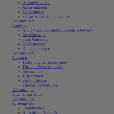
Heizungsaktoren
Jalousieaktoren
Schaltaktoren
Sensor-Aktor-Kombinationen
Alle anzeigen
Gateways
Audio-Gateways und Multiroom-Gateways
Bus-Gateways
Funk-Gateways
IoT-Gateways
Klima-Gateways
Alle anzeigen
Sensoren
Taster- und Sensoreingänge
Tür- und Fensterkontakte
Messtechnik
Tastsensoren
Wetterstationen
Zubehör Tastsensoren
Alle anzeigen
Smart Home Apps
Alle anzeigen
Systemgeräte
Logikmodule
Hutschienen-Netzteile