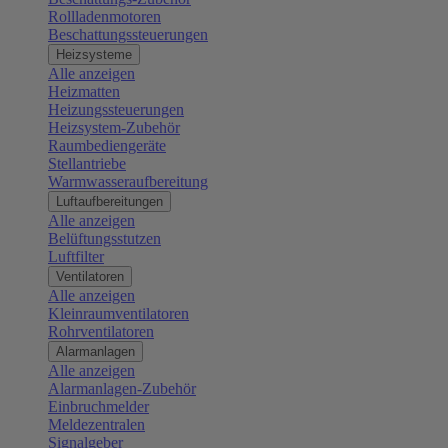
Rollladenmotoren
Beschattungssteuerungen
Heizsysteme
Alle anzeigen
Heizmatten
Heizungssteuerungen
Heizsystem-Zubehör
Raumbediengeräte
Stellantriebe
Warmwasseraufbereitung
Luftaufbereitungen
Alle anzeigen
Belüftungsstutzen
Luftfilter
Ventilatoren
Alle anzeigen
Kleinraumventilatoren
Rohrventilatoren
Alarmanlagen
Alle anzeigen
Alarmanlagen-Zubehör
Einbruchmelder
Meldezentralen
Signalgeber