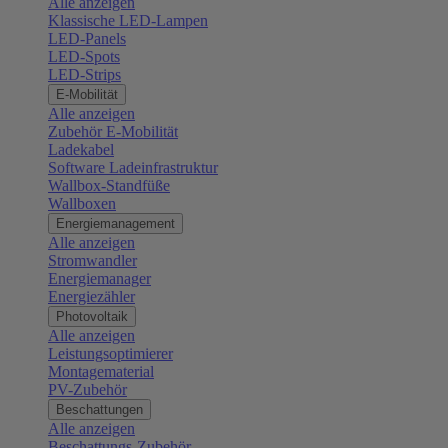
Alle anzeigen
Klassische LED-Lampen
LED-Panels
LED-Spots
LED-Strips
E-Mobilität
Alle anzeigen
Zubehör E-Mobilität
Ladekabel
Software Ladeinfrastruktur
Wallbox-Standfüße
Wallboxen
Energiemanagement
Alle anzeigen
Stromwandler
Energiemanager
Energiezähler
Photovoltaik
Alle anzeigen
Leistungsoptimierer
Montagematerial
PV-Zubehör
Beschattungen
Alle anzeigen
Beschattungs-Zubehör