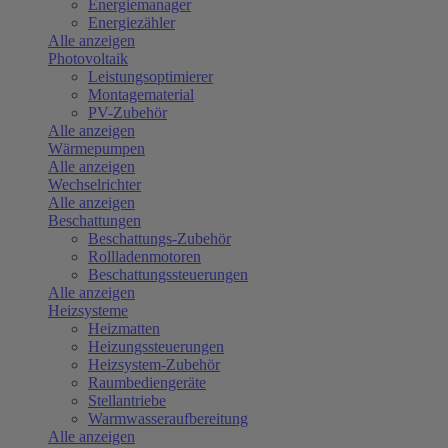
Energiemanager
Energiezähler
Alle anzeigen
Photovoltaik
Leistungsoptimierer
Montagematerial
PV-Zubehör
Alle anzeigen
Wärmepumpen
Alle anzeigen
Wechselrichter
Alle anzeigen
Beschattungen
Beschattungs-Zubehör
Rollladenmotoren
Beschattungssteuerungen
Alle anzeigen
Heizsysteme
Heizmatten
Heizungssteuerungen
Heizsystem-Zubehör
Raumbediengeräte
Stellantriebe
Warmwasseraufbereitung
Alle anzeigen