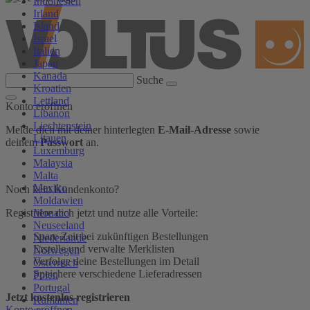
Indonesien
Irland
Island
Israel
Italien
Japan
Kanada
Suche
Kroatien
Lettland
Konto eröffnen
Libanon
Liechtenstein
Melde dich mit deiner hinterlegten
E-Mail-Adresse
sowie
Litauen
deinem
Passwort
an.
Luxemburg
Malaysia
Malta
Mexiko
Noch kein Kundenkonto?
Moldawien
Monaco
Registriere dich jetzt und nutze alle Vorteile:
Neuseeland
Spare Zeit bei zukünftigen Bestellungen
Niederlande
Erstelle und verwalte Merklisten
Norwegen
Verfolge deine Bestellungen im Detail
Österreich
Speichere verschiedene Lieferadressen
Polen
Portugal
Jetzt kostenlos registrieren
Rumänien
Konto eröffnen