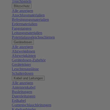
Touchpanels
Blitzschutz
Alle anzeigen
Anschlussmaterialien
Befestigungsmaterialien
Erdermaterialien
Fangstangen
Leitungsmaterialien
Potentialausgleichsschienen
Gerätedosen
Alle anzeigen
Abzweigdosen
Abzweigkästen
Gerätedosen-Zubehör
Geräteträger
Leuchtenauslässe
Schalterdosen
Kabel und Leitungen
Alle anzeigen
Antennenkabel
Busleitungen
Datenleitungen
Erdkabel
Gummischlauchleitungen
Kabelverbinder