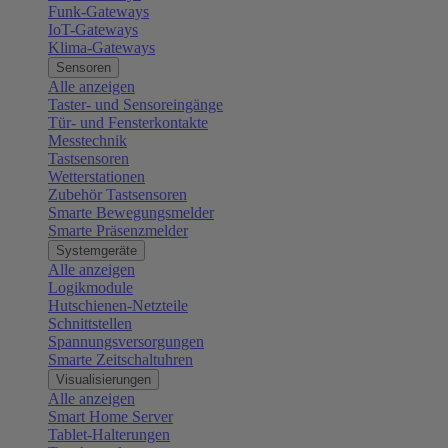
Funk-Gateways
IoT-Gateways
Klima-Gateways
Sensoren
Alle anzeigen
Taster- und Sensoreingänge
Tür- und Fensterkontakte
Messtechnik
Tastsensoren
Wetterstationen
Zubehör Tastsensoren
Smarte Bewegungsmelder
Smarte Präsenzmelder
Systemgeräte
Alle anzeigen
Logikmodule
Hutschienen-Netzteile
Schnittstellen
Spannungsversorgungen
Smarte Zeitschaltuhren
Visualisierungen
Alle anzeigen
Smart Home Server
Tablet-Halterungen