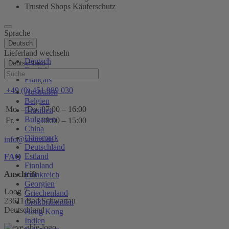
Trusted Shops Käuferschutz
Sprache
Deutsch
Lieferland wechseln
Deutsch
Deutschland
English
Hilfe
Français
+49 (0) 451 989 030
Australien
Belgien
Mo. – Do.
07:00 – 16:00
Brasilien
Bulgarien
Fr.
08:00 – 15:00
China
Dänemark
info@voltus.de
Deutschland
Estland
FAQ
Finnland
Anschrift
Frankreich
Georgien
Loog 7
Griechenland
23611 Bad Schwartau
Großbritannien
Deutschland
Hong Kong
Indien