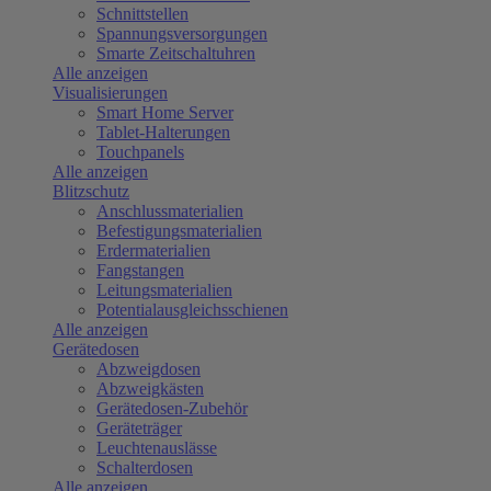
Schnittstellen
Spannungsversorgungen
Smarte Zeitschaltuhren
Alle anzeigen
Visualisierungen
Smart Home Server
Tablet-Halterungen
Touchpanels
Alle anzeigen
Blitzschutz
Anschlussmaterialien
Befestigungsmaterialien
Erdermaterialien
Fangstangen
Leitungsmaterialien
Potentialausgleichsschienen
Alle anzeigen
Gerätedosen
Abzweigdosen
Abzweigkästen
Gerätedosen-Zubehör
Geräteträger
Leuchtenauslässe
Schalterdosen
Alle anzeigen