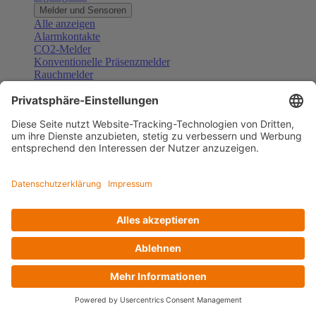
Melder und Sensoren
Alle anzeigen
Alarmkontakte
CO2-Melder
Konventionelle Präsenzmelder
Rauchmelder
Konventionelle Bewegungsmelder
Gefahrenmelder
Zubehör Melder und Sensoren
Türsprechanlagen
Alle anzeigen
Außenstationen
Innenstationen
Klingeltaster und Gongs
Sprechanlagen-Sets
Sprechanlagen-Systemmodule
Zubehör Türkommunikation
Videoüberwachung
Alle anzeigen
Überwachungskameras
Zubehör Videoüberwachung
Zutrittskontrolle
Alle anzeigen
Codetastaturen