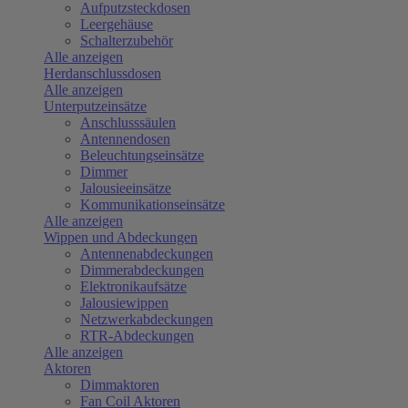
Aufputzsteckdosen
Leergehäuse
Schalterzubehör
Alle anzeigen
Herdanschlussdosen
Alle anzeigen
Unterputzeinsätze
Anschlusssäulen
Antennendosen
Beleuchtungseinsätze
Dimmer
Jalousieeinsätze
Kommunikationseinsätze
Alle anzeigen
Wippen und Abdeckungen
Antennenabdeckungen
Dimmerabdeckungen
Elektronikaufsätze
Jalousiewippen
Netzwerkabdeckungen
RTR-Abdeckungen
Alle anzeigen
Aktoren
Dimmaktoren
Fan Coil Aktoren