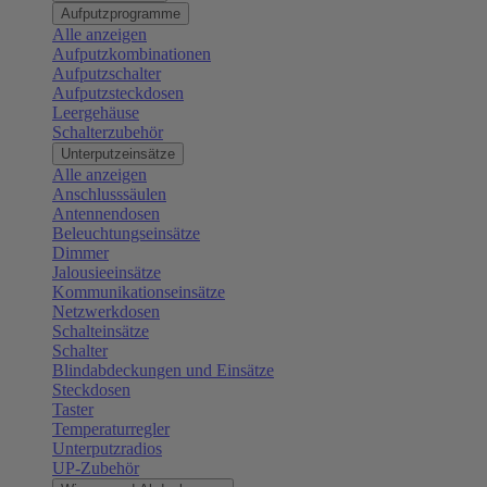
Aufputzprogramme
Alle anzeigen
Aufputzkombinationen
Aufputzschalter
Aufputzsteckdosen
Leergehäuse
Schalterzubehör
Unterputzeinsätze
Alle anzeigen
Anschlusssäulen
Antennendosen
Beleuchtungseinsätze
Dimmer
Jalousieeinsätze
Kommunikationseinsätze
Netzwerkdosen
Schalteinsätze
Schalter
Blindabdeckungen und Einsätze
Steckdosen
Taster
Temperaturregler
Unterputzradios
UP-Zubehör