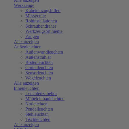
Alle anzeigen
Werkzeuge
Kabeleinzugshilfen
Messgeräte
Rohinstallationen
Schraubendreher
Werkzeugsortimente
Zangen
Alle anzeigen
Außenleuchten
Außenwandleuchten
Außenstrahler
Bodenleuchten
Gartenleuchten
Sensorleuchten
Wegeleuchten
Alle anzeigen
Innenleuchten
Leuchtenzubehör
Möbeleinbauleuchten
Notleuchten
Pendelleuchten
Stehleuchten
Tischleuchten
Alle anzeigen