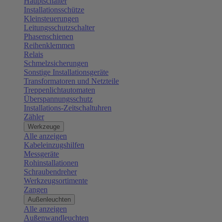
Hauptschalter
Installationsschütze
Kleinsteuerungen
Leitungsschutzschalter
Phasenschienen
Reihenklemmen
Relais
Schmelzsicherungen
Sonstige Installationsgeräte
Transformatoren und Netzteile
Treppenlichtautomaten
Überspannungsschutz
Installations-Zeitschaltuhren
Zähler
Werkzeuge
Alle anzeigen
Kabeleinzugshilfen
Messgeräte
Rohinstallationen
Schraubendreher
Werkzeugsortimente
Zangen
Außenleuchten
Alle anzeigen
Außenwandleuchten