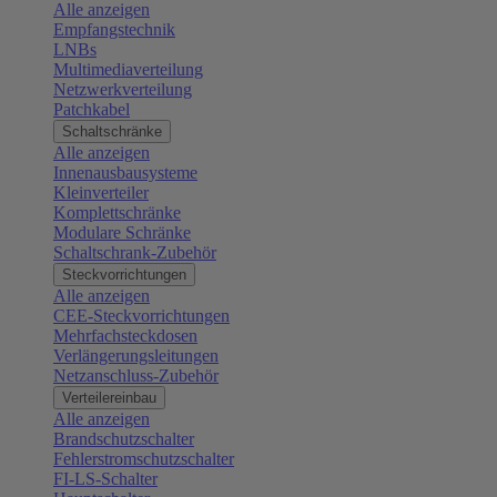
Alle anzeigen
Empfangstechnik
LNBs
Multimediaverteilung
Netzwerkverteilung
Patchkabel
Schaltschränke
Alle anzeigen
Innenausbausysteme
Kleinverteiler
Komplettschränke
Modulare Schränke
Schaltschrank-Zubehör
Steckvorrichtungen
Alle anzeigen
CEE-Steckvorrichtungen
Mehrfachsteckdosen
Verlängerungsleitungen
Netzanschluss-Zubehör
Verteilereinbau
Alle anzeigen
Brandschutzschalter
Fehlerstromschutzschalter
FI-LS-Schalter