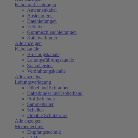
Kabel und Leitungen
Antennenkabel
Busleitungen
Datenleitungen
Erdkabel
Gummischlauchleitungen
Kabelverbinder
Alle anzeigen
Kabelkanäle
Brüstungskanäle
Leitungsführungskanäle
Sockelleisten
Verdrahtungskanäle
Alle anzeigen
Leitungsverlegung
Dübel und Schrauben
Kabelbinder und Isolierband
Profilschienen
Sammelhalter
Schellen
Flexible Schutzrohre
Alle anzeigen
Medientechnik
Empfangstechnik
LNBs