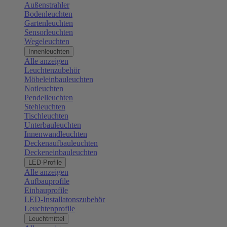
Außenstrahler
Bodenleuchten
Gartenleuchten
Sensorleuchten
Wegeleuchten
Innenleuchten
Alle anzeigen
Leuchtenzubehör
Möbeleinbauleuchten
Notleuchten
Pendelleuchten
Stehleuchten
Tischleuchten
Unterbauleuchten
Innenwandleuchten
Deckenaufbauleuchten
Deckeneinbauleuchten
LED-Profile
Alle anzeigen
Aufbauprofile
Einbauprofile
LED-Installatonszubehör
Leuchtenprofile
Leuchtmittel