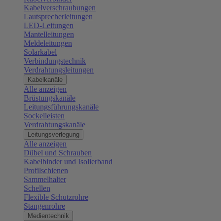
Kabelverschraubungen
Lautsprecherleitungen
LED-Leitungen
Mantelleitungen
Meldeleitungen
Solarkabel
Verbindungstechnik
Verdrahtungsleitungen
Kabelkanäle
Alle anzeigen
Brüstungskanäle
Leitungsführungskanäle
Sockelleisten
Verdrahtungskanäle
Leitungsverlegung
Alle anzeigen
Dübel und Schrauben
Kabelbinder und Isolierband
Profilschienen
Sammelhalter
Schellen
Flexible Schutzrohre
Stangenrohre
Medientechnik