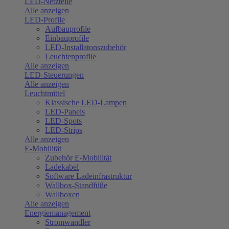
LED-Netzteile
Alle anzeigen
LED-Profile
Aufbauprofile
Einbauprofile
LED-Installatonszubehör
Leuchtenprofile
Alle anzeigen
LED-Steuerungen
Alle anzeigen
Leuchtmittel
Klassische LED-Lampen
LED-Panels
LED-Spots
LED-Strips
Alle anzeigen
E-Mobilität
Zubehör E-Mobilität
Ladekabel
Software Ladeinfrastruktur
Wallbox-Standfüße
Wallboxen
Alle anzeigen
Energiemanagement
Stromwandler