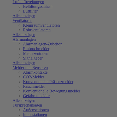
Luftaufbereitungen
Belüftungsstutzen
Luftfilter
Alle anzeigen
Ventilatoren
Kleinraumventilatoren
Rohrventilatoren
Alle anzeigen
Alarmanlagen
Alarmanlagen-Zubehör
Einbruchmelder
Meldezentralen
Signalgeber
Alle anzeigen
Melder und Sensoren
Alarmkontakte
CO2-Melder
Konventionelle Präsenzmelder
Rauchmelder
Konventionelle Bewegungsmelder
Gefahrenmelder
Alle anzeigen
Türsprechanlagen
Außenstationen
Innenstationen