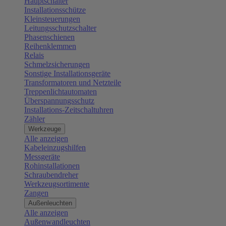
Hauptschalter
Installationsschütze
Kleinsteuerungen
Leitungsschutzschalter
Phasenschienen
Reihenklemmen
Relais
Schmelzsicherungen
Sonstige Installationsgeräte
Transformatoren und Netzteile
Treppenlichtautomaten
Überspannungsschutz
Installations-Zeitschaltuhren
Zähler
Werkzeuge
Alle anzeigen
Kabeleinzugshilfen
Messgeräte
Rohinstallationen
Schraubendreher
Werkzeugsortimente
Zangen
Außenleuchten
Alle anzeigen
Außenwandleuchten