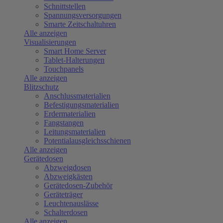
Schnittstellen
Spannungsversorgungen
Smarte Zeitschaltuhren
Alle anzeigen
Visualisierungen
Smart Home Server
Tablet-Halterungen
Touchpanels
Alle anzeigen
Blitzschutz
Anschlussmaterialien
Befestigungsmaterialien
Erdermaterialien
Fangstangen
Leitungsmaterialien
Potentialausgleichsschienen
Alle anzeigen
Gerätedosen
Abzweigdosen
Abzweigkästen
Gerätedosen-Zubehör
Geräteträger
Leuchtenauslässe
Schalterdosen
Alle anzeigen