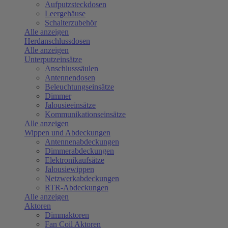
Aufputzsteckdosen
Leergehäuse
Schalterzubehör
Alle anzeigen
Herdanschlussdosen
Alle anzeigen
Unterputzeinsätze
Anschlusssäulen
Antennendosen
Beleuchtungseinsätze
Dimmer
Jalousieeinsätze
Kommunikationseinsätze
Alle anzeigen
Wippen und Abdeckungen
Antennenabdeckungen
Dimmerabdeckungen
Elektronikaufsätze
Jalousiewippen
Netzwerkabdeckungen
RTR-Abdeckungen
Alle anzeigen
Aktoren
Dimmaktoren
Fan Coil Aktoren