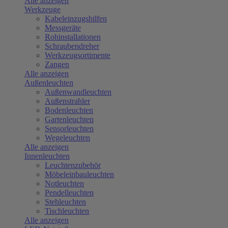
Alle anzeigen
Werkzeuge
Kabeleinzugshilfen
Messgeräte
Rohinstallationen
Schraubendreher
Werkzeugsortimente
Zangen
Alle anzeigen
Außenleuchten
Außenwandleuchten
Außenstrahler
Bodenleuchten
Gartenleuchten
Sensorleuchten
Wegeleuchten
Alle anzeigen
Innenleuchten
Leuchtenzubehör
Möbeleinbauleuchten
Notleuchten
Pendelleuchten
Stehleuchten
Tischleuchten
Alle anzeigen