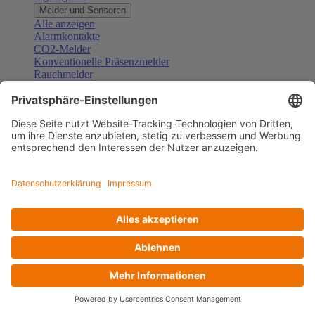
Melder und Sensoren
Alle anzeigen
Alarmkontakte
CO2-Melder
Konventionelle Präsenzmelder
Rauchmelder
Konventionelle Bewegungsmelder
Gefahrenmelder
Zubehör Melder und Sensoren
Türsprechanlagen
Alle anzeigen
Außenstationen
Innenstationen
Klingeltaster und Gongs
Sprechanlagen-Sets
Sprechanlagen-Systemmodule
Zubehör Türkommunikation
Videoüberwachung
Alle anzeigen
Überwachungskameras
Zubehör Videoüberwachung
Zutrittskontrolle
Alle anzeigen
Codetastaturen