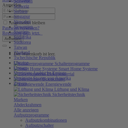
Schweden
Anmelden
Schweiz
Serbien
Singapur
Slowakei
Angemeldet bleiben
Slowenien
Passwort vergessen?
Spanien
Registriere dich jetzt.
Südafrika
Anmelden
Südkorea
Taiwan
Thailand
Der Warenkorb ist leer.
Tschechische Republik
Ukraine
Schalterprogramme
Ungarn
Smart Home Systeme
Vereinigte Arabische Emirate
Elektromaterial
Vereinigte Staaten von Amerika
Beleuchtung
Zypern
Energiewende
Lüftung und Klima
Sicherheitstechnik
Marken
Abdeckrahmen
Alle anzeigen
Aufputzprogramme
Aufputzkombinationen
Aufputzschalter