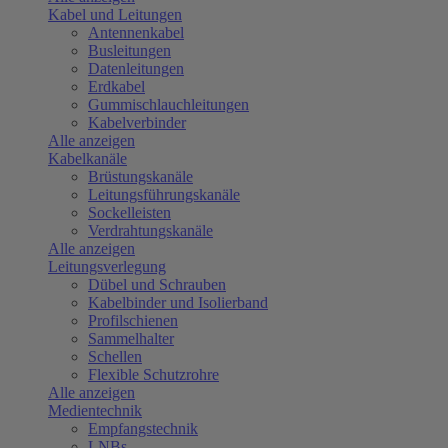
Kabel und Leitungen
Antennenkabel
Busleitungen
Datenleitungen
Erdkabel
Gummischlauchleitungen
Kabelverbinder
Alle anzeigen
Kabelkanäle
Brüstungskanäle
Leitungsführungskanäle
Sockelleisten
Verdrahtungskanäle
Alle anzeigen
Leitungsverlegung
Dübel und Schrauben
Kabelbinder und Isolierband
Profilschienen
Sammelhalter
Schellen
Flexible Schutzrohre
Alle anzeigen
Medientechnik
Empfangstechnik
LNBs