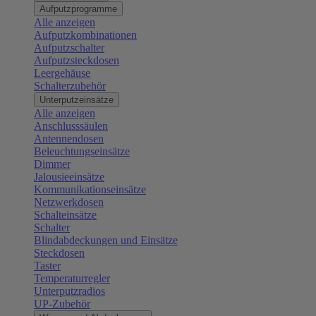
Aufputzprogramme
Alle anzeigen
Aufputzkombinationen
Aufputzschalter
Aufputzsteckdosen
Leergehäuse
Schalterzubehör
Unterputzeinsätze
Alle anzeigen
Anschlusssäulen
Antennendosen
Beleuchtungseinsätze
Dimmer
Jalousieeinsätze
Kommunikationseinsätze
Netzwerkdosen
Schalteinsätze
Schalter
Blindabdeckungen und Einsätze
Steckdosen
Taster
Temperaturregler
Unterputzradios
UP-Zubehör