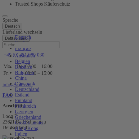
Trusted Shops Käuferschutz
Sprache
Deutsch
Lieferland wechseln
Deutsch
Deutschland
English
Hilfe
Français
+49 (0) 451 989 030
Australien
Belgien
Mo. – Do.
07:00 – 16:00
Brasilien
Bulgarien
Fr.
08:00 – 15:00
China
Dänemark
info@voltus.de
Deutschland
Estland
FAQ
Finnland
Anschrift
Frankreich
Georgien
Loog 7
Griechenland
23611 Bad Schwartau
Großbritannien
Deutschland
Hong Kong
Indien