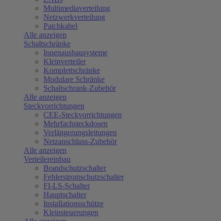
Multimediaverteilung
Netzwerkverteilung
Patchkabel
Alle anzeigen
Schaltschränke
Innenausbausysteme
Kleinverteiler
Komplettschränke
Modulare Schränke
Schaltschrank-Zubehör
Alle anzeigen
Steckvorrichtungen
CEE-Steckvorrichtungen
Mehrfachsteckdosen
Verlängerungsleitungen
Netzanschluss-Zubehör
Alle anzeigen
Verteilereinbau
Brandschutzschalter
Fehlerstromschutzschalter
FI-LS-Schalter
Hauptschalter
Installationsschütze
Kleinsteuerungen