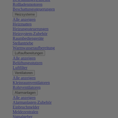
Rollladenmotoren
Beschattungssteuerungen
Heizsysteme
Alle anzeigen
Heizmatten
Heizungssteuerungen
Heizsystem-Zubehör
Raumbediengeräte
Stellantriebe
Warmwasseraufbereitung
Luftaufbereitungen
Alle anzeigen
Belüftungsstutzen
Luftfilter
Ventilatoren
Alle anzeigen
Kleinraumventilatoren
Rohrventilatoren
Alarmanlagen
Alle anzeigen
Alarmanlagen-Zubehör
Einbruchmelder
Meldezentralen
Signalgeber