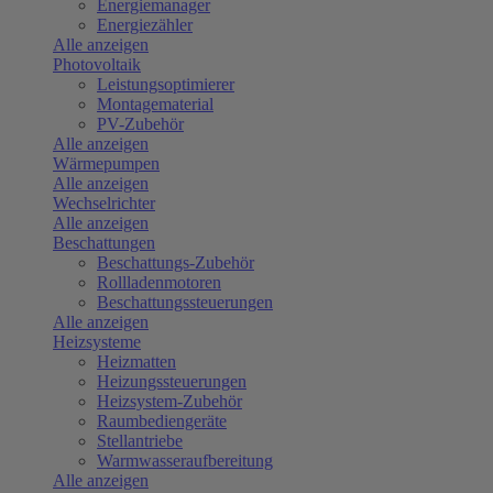
Energiemanager
Energiezähler
Alle anzeigen
Photovoltaik
Leistungsoptimierer
Montagematerial
PV-Zubehör
Alle anzeigen
Wärmepumpen
Alle anzeigen
Wechselrichter
Alle anzeigen
Beschattungen
Beschattungs-Zubehör
Rollladenmotoren
Beschattungssteuerungen
Alle anzeigen
Heizsysteme
Heizmatten
Heizungssteuerungen
Heizsystem-Zubehör
Raumbediengeräte
Stellantriebe
Warmwasseraufbereitung
Alle anzeigen