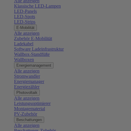
Alle anzeigen
Klassische LED-Lampen
LED-Panels
LED-Spots
LED-Strips
E-Mobilität
Alle anzeigen
Zubehör E-Mobilität
Ladekabel
Software Ladeinfrastruktur
Wallbox-Standfüße
Wallboxen
Energiemanagement
Alle anzeigen
Stromwandler
Energiemanager
Energiezähler
Photovoltaik
Alle anzeigen
Leistungsoptimierer
Montagematerial
PV-Zubehör
Beschattungen
Alle anzeigen
Beschattungs-Zubehör