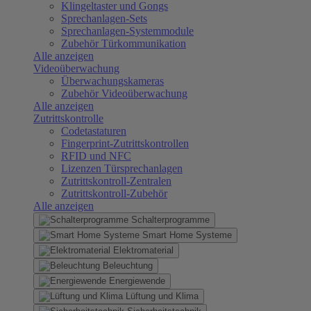
Klingeltaster und Gongs
Sprechanlagen-Sets
Sprechanlagen-Systemmodule
Zubehör Türkommunikation
Alle anzeigen
Videoüberwachung
Überwachungskameras
Zubehör Videoüberwachung
Alle anzeigen
Zutrittskontrolle
Codetastaturen
Fingerprint-Zutrittskontrollen
RFID und NFC
Lizenzen Türsprechanlagen
Zutrittskontroll-Zentralen
Zutrittskontroll-Zubehör
Alle anzeigen
Schalterprogramme
Smart Home Systeme
Elektromaterial
Beleuchtung
Energiewende
Lüftung und Klima