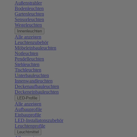
Außenstrahler
Bodenleuchten
Gartenleuchten
Sensorleuchten
Wegeleuchten
Innenleuchten
Alle anzeigen
Leuchtenzubehör
Möbeleinbauleuchten
Notleuchten
Pendelleuchten
Stehleuchten
Tischleuchten
Unterbauleuchten
Innenwandleuchten
Deckenaufbauleuchten
Deckeneinbauleuchten
LED-Profile
Alle anzeigen
Aufbauprofile
Einbauprofile
LED-Installatonszubehör
Leuchtenprofile
Leuchtmittel