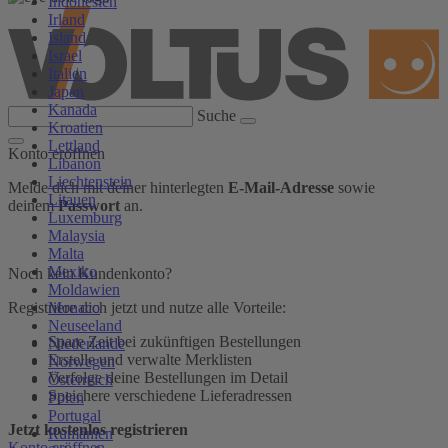
Indonesien
Irland
Island
Israel
Italien
Japan
Kanada
Suche
Kroatien
Lettland
Konto eröffnen
Libanon
Liechtenstein
Melde dich mit deiner hinterlegten
E-Mail-Adresse
sowie
Litauen
deinem
Passwort
an.
Luxemburg
Malaysia
Malta
Mexiko
Noch kein Kundenkonto?
Moldawien
Monaco
Registriere dich jetzt und nutze alle Vorteile:
Neuseeland
Spare Zeit bei zukünftigen Bestellungen
Niederlande
Erstelle und verwalte Merklisten
Norwegen
Verfolge deine Bestellungen im Detail
Österreich
Speichere verschiedene Lieferadressen
Polen
Portugal
Jetzt kostenlos registrieren
Rumänien
Konto eröffnen