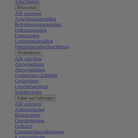
Touchpanels
Blitzschutz
Alle anzeigen
Anschlussmaterialien
Befestigungsmaterialien
Erdermaterialien
Fangstangen
Leitungsmaterialien
Potentialausgleichsschienen
Gerätedosen
Alle anzeigen
Abzweigdosen
Abzweigkästen
Gerätedosen-Zubehör
Geräteträger
Leuchtenauslässe
Schalterdosen
Kabel und Leitungen
Alle anzeigen
Antennenkabel
Busleitungen
Datenleitungen
Erdkabel
Gummischlauchleitungen
Kabelverbinder