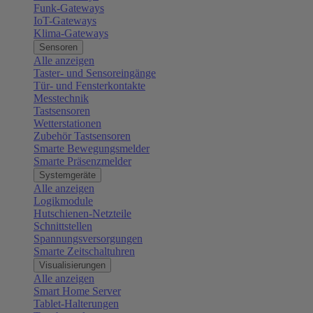
Funk-Gateways
IoT-Gateways
Klima-Gateways
Sensoren
Alle anzeigen
Taster- und Sensoreingänge
Tür- und Fensterkontakte
Messtechnik
Tastsensoren
Wetterstationen
Zubehör Tastsensoren
Smarte Bewegungsmelder
Smarte Präsenzmelder
Systemgeräte
Alle anzeigen
Logikmodule
Hutschienen-Netzteile
Schnittstellen
Spannungsversorgungen
Smarte Zeitschaltuhren
Visualisierungen
Alle anzeigen
Smart Home Server
Tablet-Halterungen