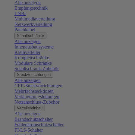
Alle anzeigen
Empfangstechnik
LNBs
Multimediaverteilung
Netzwerkverteilung
Patchkabel
Schaltschränke
Alle anzeigen
Innenausbausysteme
Kleinverteiler
Komplettschränke
Modulare Schränke
Schaltschrank-Zubehör
Steckvorrichtungen
Alle anzeigen
CEE-Steckvorrichtungen
Mehrfachsteckdosen
Verlängerungsleitungen
Netzanschluss-Zubehör
Verteilereinbau
Alle anzeigen
Brandschutzschalter
Fehlerstromschutzschalter
FI-LS-Schalter