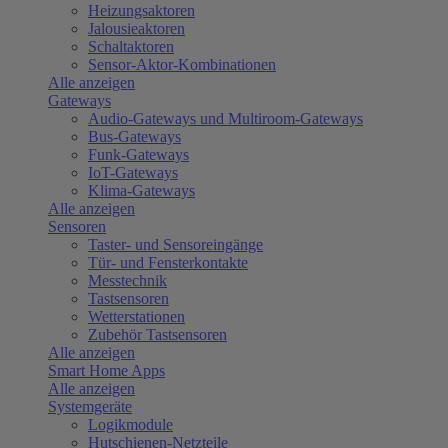
Heizungsaktoren
Jalousieaktoren
Schaltaktoren
Sensor-Aktor-Kombinationen
Alle anzeigen
Gateways
Audio-Gateways und Multiroom-Gateways
Bus-Gateways
Funk-Gateways
IoT-Gateways
Klima-Gateways
Alle anzeigen
Sensoren
Taster- und Sensoreingänge
Tür- und Fensterkontakte
Messtechnik
Tastsensoren
Wetterstationen
Zubehör Tastsensoren
Alle anzeigen
Smart Home Apps
Alle anzeigen
Systemgeräte
Logikmodule
Hutschienen-Netzteile