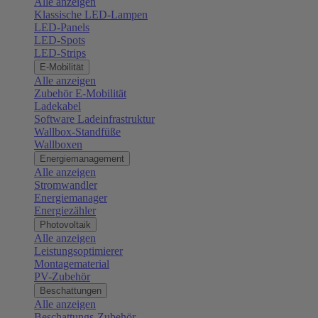
Alle anzeigen
Klassische LED-Lampen
LED-Panels
LED-Spots
LED-Strips
E-Mobilität
Alle anzeigen
Zubehör E-Mobilität
Ladekabel
Software Ladeinfrastruktur
Wallbox-Standfüße
Wallboxen
Energiemanagement
Alle anzeigen
Stromwandler
Energiemanager
Energiezähler
Photovoltaik
Alle anzeigen
Leistungsoptimierer
Montagematerial
PV-Zubehör
Beschattungen
Alle anzeigen
Beschattungs-Zubehör