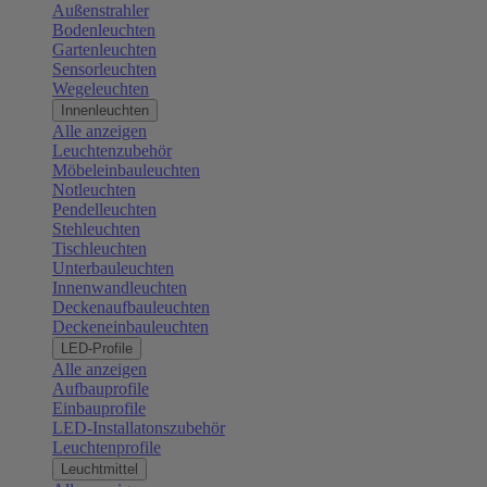
Außenstrahler
Bodenleuchten
Gartenleuchten
Sensorleuchten
Wegeleuchten
Innenleuchten
Alle anzeigen
Leuchtenzubehör
Möbeleinbauleuchten
Notleuchten
Pendelleuchten
Stehleuchten
Tischleuchten
Unterbauleuchten
Innenwandleuchten
Deckenaufbauleuchten
Deckeneinbauleuchten
LED-Profile
Alle anzeigen
Aufbauprofile
Einbauprofile
LED-Installatonszubehör
Leuchtenprofile
Leuchtmittel