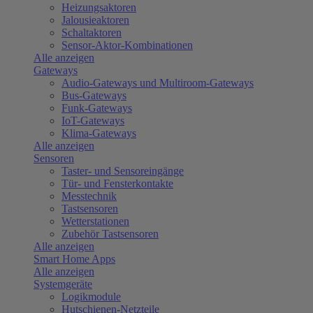
Heizungsaktoren
Jalousieaktoren
Schaltaktoren
Sensor-Aktor-Kombinationen
Alle anzeigen
Gateways
Audio-Gateways und Multiroom-Gateways
Bus-Gateways
Funk-Gateways
IoT-Gateways
Klima-Gateways
Alle anzeigen
Sensoren
Taster- und Sensoreingänge
Tür- und Fensterkontakte
Messtechnik
Tastsensoren
Wetterstationen
Zubehör Tastsensoren
Alle anzeigen
Smart Home Apps
Alle anzeigen
Systemgeräte
Logikmodule
Hutschienen-Netzteile