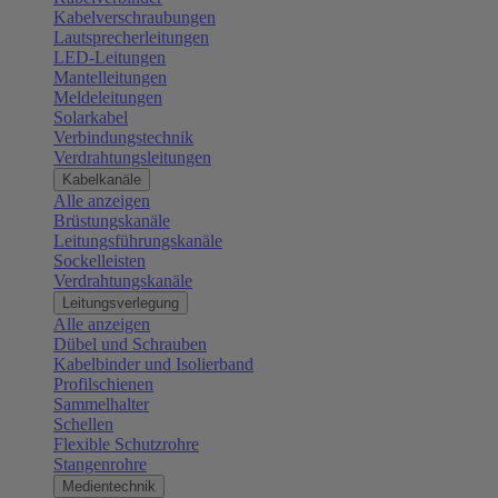
Kabelverschraubungen
Lautsprecherleitungen
LED-Leitungen
Mantelleitungen
Meldeleitungen
Solarkabel
Verbindungstechnik
Verdrahtungsleitungen
Kabelkanäle
Alle anzeigen
Brüstungskanäle
Leitungsführungskanäle
Sockelleisten
Verdrahtungskanäle
Leitungsverlegung
Alle anzeigen
Dübel und Schrauben
Kabelbinder und Isolierband
Profilschienen
Sammelhalter
Schellen
Flexible Schutzrohre
Stangenrohre
Medientechnik