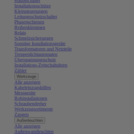
Hauptschalter
Installationsschütze
Kleinsteuerungen
Leitungsschutzschalter
Phasenschienen
Reihenklemmen
Relais
Schmelzsicherungen
Sonstige Installationsgeräte
Transformatoren und Netzteile
Treppenlichtautomaten
Überspannungsschutz
Installations-Zeitschaltuhren
Zähler
Werkzeuge
Alle anzeigen
Kabeleinzugshilfen
Messgeräte
Rohinstallationen
Schraubendreher
Werkzeugsortimente
Zangen
Außenleuchten
Alle anzeigen
Außenwandleuchten