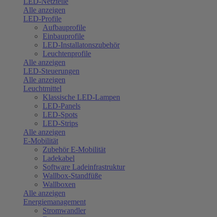
LED-Netzteile
Alle anzeigen
LED-Profile
Aufbauprofile
Einbauprofile
LED-Installatonszubehör
Leuchtenprofile
Alle anzeigen
LED-Steuerungen
Alle anzeigen
Leuchtmittel
Klassische LED-Lampen
LED-Panels
LED-Spots
LED-Strips
Alle anzeigen
E-Mobilität
Zubehör E-Mobilität
Ladekabel
Software Ladeinfrastruktur
Wallbox-Standfüße
Wallboxen
Alle anzeigen
Energiemanagement
Stromwandler