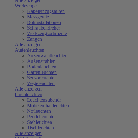
Alle anzeigen
Werkzeuge
Kabeleinzugshilfen
Messgeräte
Rohinstallationen
Schraubendreher
Werkzeugsortimente
Zangen
Alle anzeigen
Außenleuchten
Außenwandleuchten
Außenstrahler
Bodenleuchten
Gartenleuchten
Sensorleuchten
Wegeleuchten
Alle anzeigen
Innenleuchten
Leuchtenzubehör
Möbeleinbauleuchten
Notleuchten
Pendelleuchten
Stehleuchten
Tischleuchten
Alle anzeigen