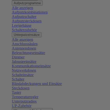
Aufputzprogramme
Alle anzeigen
Aufputzkombinationen
Aufputzschalter
Aufputzsteckdosen
Leergehäuse
Schalterzubehör
Unterputzeinsätze
Alle anzeigen
Anschlusssäulen
Antennendosen
Beleuchtungseinsätze
Dimmer
Jalousieeinsätze
Kommunikationseinsätze
Netzwerkdosen
Schalteinsätze
Schalter
Blindabdeckungen und Einsätze
Steckdosen
Taster
Temperaturregler
Unterputzradios
UP-Zubehör