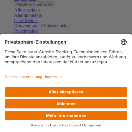
Melder und Sensoren
Alle anzeigen
Alarmkontakte
CO2-Melder
Konventionelle Präsenzmelder
Rauchmelder
Konventionelle Bewegungsmelder
Gefahrenmelder
Zubehör Melder und Sensoren
Türsprechanlagen
Alle anzeigen
Außenstationen
Innenstationen
Klingeltaster und Gongs
Sprechanlagen-Sets
Sprechanlagen-Systemmodule
Zubehör Türkommunikation
Videoüberwachung
Alle anzeigen
Überwachungskameras
Zubehör Videoüberwachung
Zutrittskontrolle
Alle anzeigen
Codetastaturen