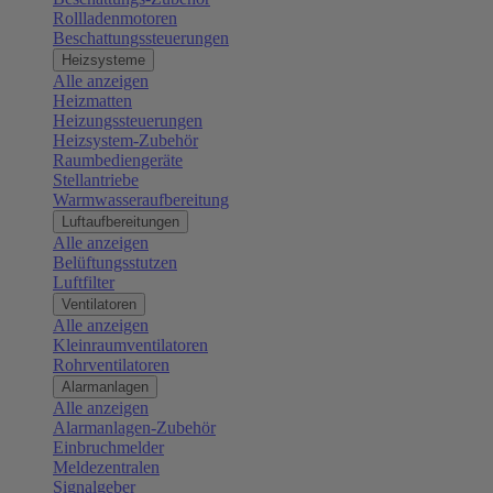
Rollladenmotoren
Beschattungssteuerungen
Heizsysteme
Alle anzeigen
Heizmatten
Heizungssteuerungen
Heizsystem-Zubehör
Raumbediengeräte
Stellantriebe
Warmwasseraufbereitung
Luftaufbereitungen
Alle anzeigen
Belüftungsstutzen
Luftfilter
Ventilatoren
Alle anzeigen
Kleinraumventilatoren
Rohrventilatoren
Alarmanlagen
Alle anzeigen
Alarmanlagen-Zubehör
Einbruchmelder
Meldezentralen
Signalgeber