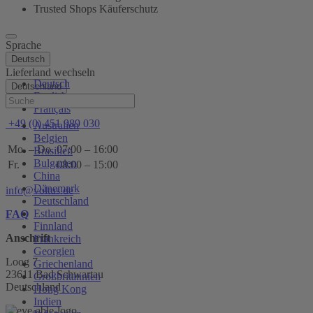
Trusted Shops Käuferschutz
Sprache
Deutsch
Lieferland wechseln
Deutsch
Deutschland
English
Hilfe
Français
+49 (0) 451 989 030
Australien
Belgien
Mo. – Do.
07:00 – 16:00
Brasilien
Bulgarien
Fr.
08:00 – 15:00
China
Dänemark
info@voltus.de
Deutschland
Estland
FAQ
Finnland
Anschrift
Frankreich
Georgien
Loog 7
Griechenland
23611 Bad Schwartau
Großbritannien
Deutschland
Hong Kong
Indien