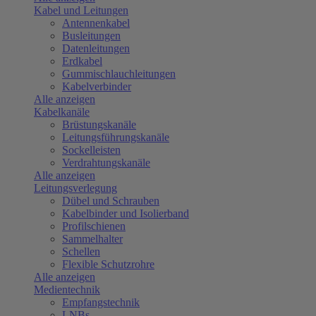
Kabel und Leitungen
Antennenkabel
Busleitungen
Datenleitungen
Erdkabel
Gummischlauchleitungen
Kabelverbinder
Alle anzeigen
Kabelkanäle
Brüstungskanäle
Leitungsführungskanäle
Sockelleisten
Verdrahtungskanäle
Alle anzeigen
Leitungsverlegung
Dübel und Schrauben
Kabelbinder und Isolierband
Profilschienen
Sammelhalter
Schellen
Flexible Schutzrohre
Alle anzeigen
Medientechnik
Empfangstechnik
LNBs