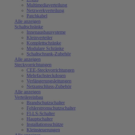
Multimediaverteilung
Netzwerkverteilung
Patchkabel
Alle anzeigen
Schaltschränke
Innenausbausysteme
Kleinverteiler
Komplettschränke
Modulare Schränke
Schaltschrank-Zubehör
Alle anzeigen
Steckvorrichtungen
CEE-Steckvorrichtungen
Mehrfachsteckdosen
Verlängerungsleitungen
Netzanschluss-Zubehör
Alle anzeigen
Verteilereinbau
Brandschutzschalter
Fehlerstromschutzschalter
FI-LS-Schalter
Hauptschalter
Installationsschütze
Kleinsteuerungen