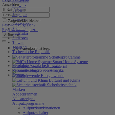
Schweden
Anmelden
Schweiz
Serbien
Singapur
Slowakei
Angemeldet bleiben
Slowenien
Passwort vergessen?
Spanien
Registriere dich jetzt.
Südafrika
Anmelden
Südkorea
Taiwan
Thailand
Der Warenkorb ist leer.
Tschechische Republik
Ukraine
Schalterprogramme
Ungarn
Smart Home Systeme
Vereinigte Arabische Emirate
Elektromaterial
Vereinigte Staaten von Amerika
Beleuchtung
Zypern
Energiewende
Lüftung und Klima
Sicherheitstechnik
Marken
Abdeckrahmen
Alle anzeigen
Aufputzprogramme
Aufputzkombinationen
Aufputzschalter