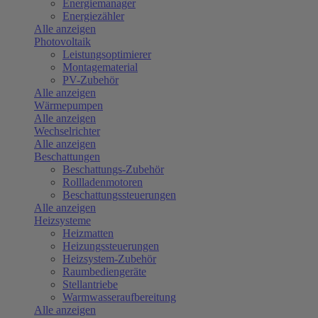
Energiemanager
Energiezähler
Alle anzeigen
Photovoltaik
Leistungsoptimierer
Montagematerial
PV-Zubehör
Alle anzeigen
Wärmepumpen
Alle anzeigen
Wechselrichter
Alle anzeigen
Beschattungen
Beschattungs-Zubehör
Rollladenmotoren
Beschattungssteuerungen
Alle anzeigen
Heizsysteme
Heizmatten
Heizungssteuerungen
Heizsystem-Zubehör
Raumbediengeräte
Stellantriebe
Warmwasseraufbereitung
Alle anzeigen