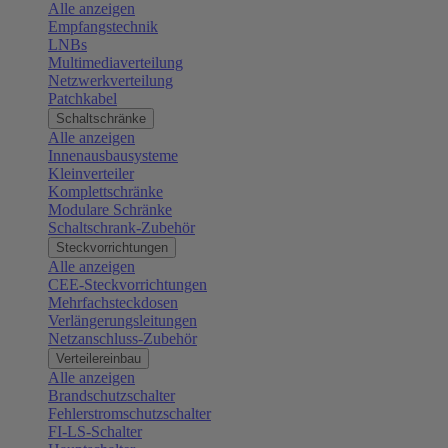
Alle anzeigen
Empfangstechnik
LNBs
Multimediaverteilung
Netzwerkverteilung
Patchkabel
Schaltschränke
Alle anzeigen
Innenausbausysteme
Kleinverteiler
Komplettschränke
Modulare Schränke
Schaltschrank-Zubehör
Steckvorrichtungen
Alle anzeigen
CEE-Steckvorrichtungen
Mehrfachsteckdosen
Verlängerungsleitungen
Netzanschluss-Zubehör
Verteilereinbau
Alle anzeigen
Brandschutzschalter
Fehlerstromschutzschalter
FI-LS-Schalter