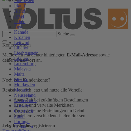
Indonesien
Irland
Island
Israel
Italien
Japan
Kanada
Suche
Kroatien
Lettland
Konto eröffnen
Libanon
Liechtenstein
Melde dich mit deiner hinterlegten
E-Mail-Adresse
sowie
Litauen
deinem
Passwort
an.
Luxemburg
Malaysia
Malta
Mexiko
Noch kein Kundenkonto?
Moldawien
Monaco
Registriere dich jetzt und nutze alle Vorteile:
Neuseeland
Spare Zeit bei zukünftigen Bestellungen
Niederlande
Erstelle und verwalte Merklisten
Norwegen
Verfolge deine Bestellungen im Detail
Österreich
Speichere verschiedene Lieferadressen
Polen
Portugal
Jetzt kostenlos registrieren
Rumänien
Konto eröffnen