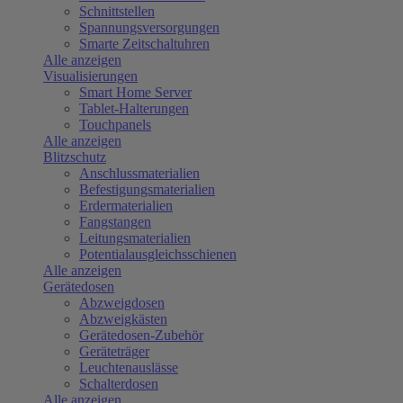
Schnittstellen
Spannungsversorgungen
Smarte Zeitschaltuhren
Alle anzeigen
Visualisierungen
Smart Home Server
Tablet-Halterungen
Touchpanels
Alle anzeigen
Blitzschutz
Anschlussmaterialien
Befestigungsmaterialien
Erdermaterialien
Fangstangen
Leitungsmaterialien
Potentialausgleichsschienen
Alle anzeigen
Gerätedosen
Abzweigdosen
Abzweigkästen
Gerätedosen-Zubehör
Geräteträger
Leuchtenauslässe
Schalterdosen
Alle anzeigen