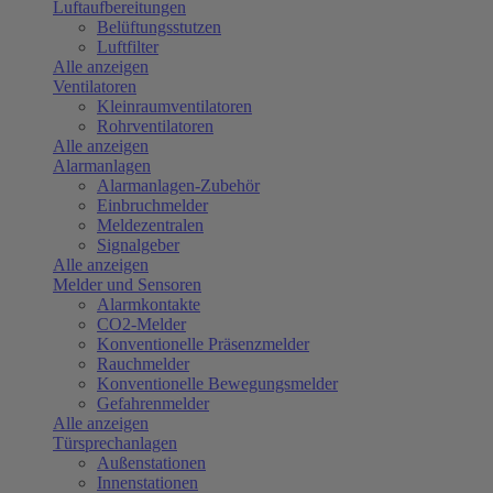
Luftaufbereitungen
Belüftungsstutzen
Luftfilter
Alle anzeigen
Ventilatoren
Kleinraumventilatoren
Rohrventilatoren
Alle anzeigen
Alarmanlagen
Alarmanlagen-Zubehör
Einbruchmelder
Meldezentralen
Signalgeber
Alle anzeigen
Melder und Sensoren
Alarmkontakte
CO2-Melder
Konventionelle Präsenzmelder
Rauchmelder
Konventionelle Bewegungsmelder
Gefahrenmelder
Alle anzeigen
Türsprechanlagen
Außenstationen
Innenstationen