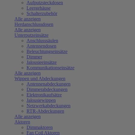
Aufputzsteckdosen
Leergehäuse
Schalterzubehör
Alle anzeigen
Herdanschlussdosen
Alle anzeigen
Unterputzeinsätze
Anschlusssäulen
Antennendosen
Beleuchtungseinsätze
Dimmer
Jalousieeinsätze
Kommunikationseinsätze
Alle anzeigen
Wippen und Abdeckungen
Antennenabdeckungen
Dimmerabdeckungen
Elektronikaufsätze
Jalousiewippen
Netzwerkabdeckungen
RTR-Abdeckungen
Alle anzeigen
Aktoren
Dimmaktoren
Fan Coil Aktoren