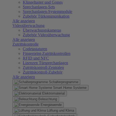
Klingeltaster und Gongs
Sprechanlagen-Sets
Sprechanlagen-Systemmodule
Zubehör Türkommunikation
Alle anzeigen
Videoüberwachung
Überwachungskameras
Zubehör Videoüberwachung
Alle anzeigen
Zutrittskontrolle
Codetastaturen
Fingerprint-Zutrittskontrollen
RFID und NFC
Lizenzen Türsprechanlagen
Zutrittskontroll-Zentralen
Zutrittskontroll-Zubehör
Alle anzeigen
Schalterprogramme
Smart Home Systeme
Elektromaterial
Beleuchtung
Energiewende
Lüftung und Klima