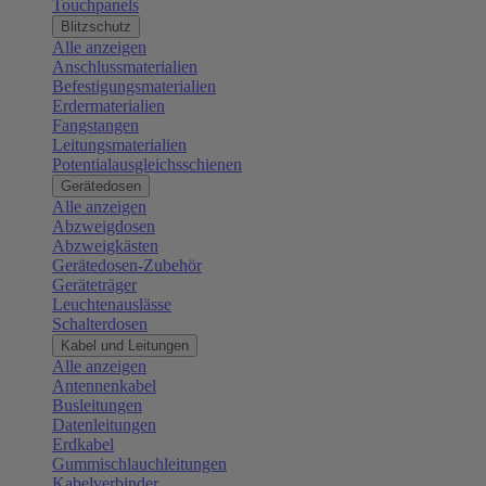
Touchpanels
Blitzschutz
Alle anzeigen
Anschlussmaterialien
Befestigungsmaterialien
Erdermaterialien
Fangstangen
Leitungsmaterialien
Potentialausgleichsschienen
Gerätedosen
Alle anzeigen
Abzweigdosen
Abzweigkästen
Gerätedosen-Zubehör
Geräteträger
Leuchtenauslässe
Schalterdosen
Kabel und Leitungen
Alle anzeigen
Antennenkabel
Busleitungen
Datenleitungen
Erdkabel
Gummischlauchleitungen
Kabelverbinder