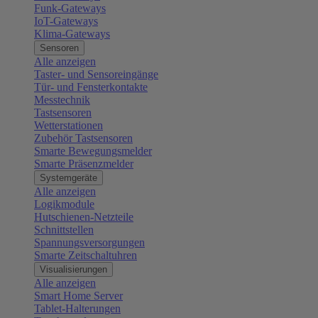
Funk-Gateways
IoT-Gateways
Klima-Gateways
Sensoren
Alle anzeigen
Taster- und Sensoreingänge
Tür- und Fensterkontakte
Messtechnik
Tastsensoren
Wetterstationen
Zubehör Tastsensoren
Smarte Bewegungsmelder
Smarte Präsenzmelder
Systemgeräte
Alle anzeigen
Logikmodule
Hutschienen-Netzteile
Schnittstellen
Spannungsversorgungen
Smarte Zeitschaltuhren
Visualisierungen
Alle anzeigen
Smart Home Server
Tablet-Halterungen