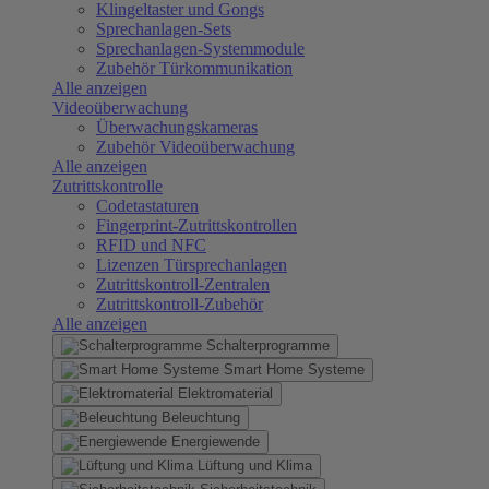
Klingeltaster und Gongs
Sprechanlagen-Sets
Sprechanlagen-Systemmodule
Zubehör Türkommunikation
Alle anzeigen
Videoüberwachung
Überwachungskameras
Zubehör Videoüberwachung
Alle anzeigen
Zutrittskontrolle
Codetastaturen
Fingerprint-Zutrittskontrollen
RFID und NFC
Lizenzen Türsprechanlagen
Zutrittskontroll-Zentralen
Zutrittskontroll-Zubehör
Alle anzeigen
Schalterprogramme
Smart Home Systeme
Elektromaterial
Beleuchtung
Energiewende
Lüftung und Klima