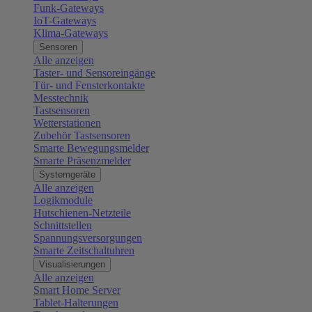
Funk-Gateways
IoT-Gateways
Klima-Gateways
Sensoren
Alle anzeigen
Taster- und Sensoreingänge
Tür- und Fensterkontakte
Messtechnik
Tastsensoren
Wetterstationen
Zubehör Tastsensoren
Smarte Bewegungsmelder
Smarte Präsenzmelder
Systemgeräte
Alle anzeigen
Logikmodule
Hutschienen-Netzteile
Schnittstellen
Spannungsversorgungen
Smarte Zeitschaltuhren
Visualisierungen
Alle anzeigen
Smart Home Server
Tablet-Halterungen