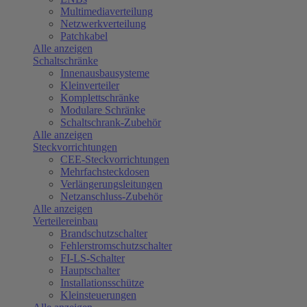
Multimediaverteilung
Netzwerkverteilung
Patchkabel
Alle anzeigen
Schaltschränke
Innenausbausysteme
Kleinverteiler
Komplettschränke
Modulare Schränke
Schaltschrank-Zubehör
Alle anzeigen
Steckvorrichtungen
CEE-Steckvorrichtungen
Mehrfachsteckdosen
Verlängerungsleitungen
Netzanschluss-Zubehör
Alle anzeigen
Verteilereinbau
Brandschutzschalter
Fehlerstromschutzschalter
FI-LS-Schalter
Hauptschalter
Installationsschütze
Kleinsteuerungen