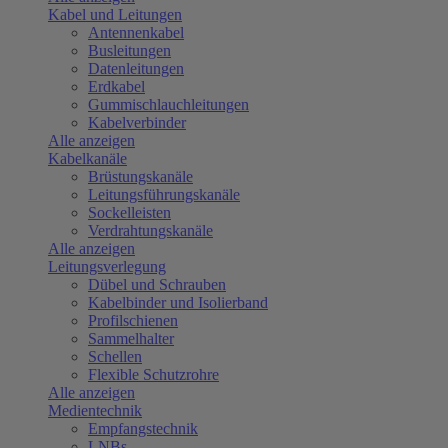
Kabel und Leitungen
Antennenkabel
Busleitungen
Datenleitungen
Erdkabel
Gummischlauchleitungen
Kabelverbinder
Alle anzeigen
Kabelkanäle
Brüstungskanäle
Leitungsführungskanäle
Sockelleisten
Verdrahtungskanäle
Alle anzeigen
Leitungsverlegung
Dübel und Schrauben
Kabelbinder und Isolierband
Profilschienen
Sammelhalter
Schellen
Flexible Schutzrohre
Alle anzeigen
Medientechnik
Empfangstechnik
LNBs