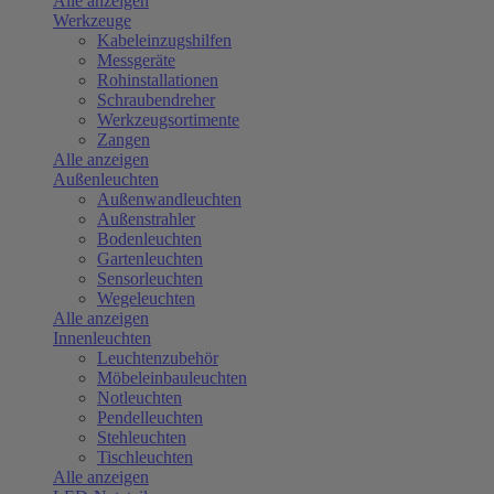
Alle anzeigen
Werkzeuge
Kabeleinzugshilfen
Messgeräte
Rohinstallationen
Schraubendreher
Werkzeugsortimente
Zangen
Alle anzeigen
Außenleuchten
Außenwandleuchten
Außenstrahler
Bodenleuchten
Gartenleuchten
Sensorleuchten
Wegeleuchten
Alle anzeigen
Innenleuchten
Leuchtenzubehör
Möbeleinbauleuchten
Notleuchten
Pendelleuchten
Stehleuchten
Tischleuchten
Alle anzeigen