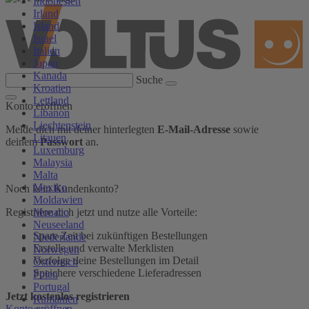
Indonesien
Irland
Island
Israel
Italien
Japan
Kanada
Suche
Kroatien
Lettland
Konto eröffnen
Libanon
Liechtenstein
Melde dich mit deiner hinterlegten
E-Mail-Adresse
sowie
Litauen
deinem
Passwort
an.
Luxemburg
Malaysia
Malta
Mexiko
Noch kein Kundenkonto?
Moldawien
Monaco
Registriere dich jetzt und nutze alle Vorteile:
Neuseeland
Spare Zeit bei zukünftigen Bestellungen
Niederlande
Erstelle und verwalte Merklisten
Norwegen
Verfolge deine Bestellungen im Detail
Österreich
Speichere verschiedene Lieferadressen
Polen
Portugal
Jetzt kostenlos registrieren
Rumänien
Konto eröffnen