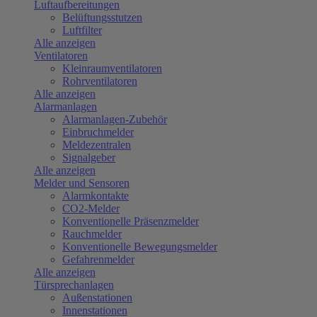
Luftaufbereitungen
Belüftungsstutzen
Luftfilter
Alle anzeigen
Ventilatoren
Kleinraumventilatoren
Rohrventilatoren
Alle anzeigen
Alarmanlagen
Alarmanlagen-Zubehör
Einbruchmelder
Meldezentralen
Signalgeber
Alle anzeigen
Melder und Sensoren
Alarmkontakte
CO2-Melder
Konventionelle Präsenzmelder
Rauchmelder
Konventionelle Bewegungsmelder
Gefahrenmelder
Alle anzeigen
Türsprechanlagen
Außenstationen
Innenstationen