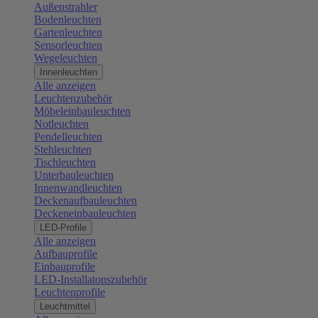
Außenstrahler
Bodenleuchten
Gartenleuchten
Sensorleuchten
Wegeleuchten
Innenleuchten
Alle anzeigen
Leuchtenzubehör
Möbeleinbauleuchten
Notleuchten
Pendelleuchten
Stehleuchten
Tischleuchten
Unterbauleuchten
Innenwandleuchten
Deckenaufbauleuchten
Deckeneinbauleuchten
LED-Profile
Alle anzeigen
Aufbauprofile
Einbauprofile
LED-Installatonszubehör
Leuchtenprofile
Leuchtmittel