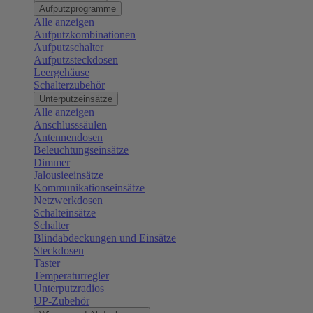
Aufputzprogramme
Alle anzeigen
Aufputzkombinationen
Aufputzschalter
Aufputzsteckdosen
Leergehäuse
Schalterzubehör
Unterputzeinsätze
Alle anzeigen
Anschlusssäulen
Antennendosen
Beleuchtungseinsätze
Dimmer
Jalousieeinsätze
Kommunikationseinsätze
Netzwerkdosen
Schalteinsätze
Schalter
Blindabdeckungen und Einsätze
Steckdosen
Taster
Temperaturregler
Unterputzradios
UP-Zubehör