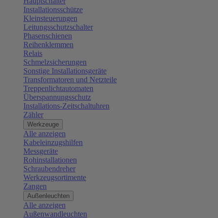
Hauptschalter
Installationsschütze
Kleinsteuerungen
Leitungsschutzschalter
Phasenschienen
Reihenklemmen
Relais
Schmelzsicherungen
Sonstige Installationsgeräte
Transformatoren und Netzteile
Treppenlichtautomaten
Überspannungsschutz
Installations-Zeitschaltuhren
Zähler
Werkzeuge
Alle anzeigen
Kabeleinzugshilfen
Messgeräte
Rohinstallationen
Schraubendreher
Werkzeugsortimente
Zangen
Außenleuchten
Alle anzeigen
Außenwandleuchten