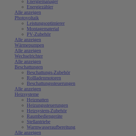
Energiemanager
Energiezähler
Alle anzeigen
Photovoltaik
Leistungsoptimierer
Montagematerial
PV-Zubehör
Alle anzeigen
Wärmepumpen
Alle anzeigen
Wechselrichter
Alle anzeigen
Beschattungen
Beschattungs-Zubehör
Rollladenmotoren
Beschattungssteuerungen
Alle anzeigen
Heizsysteme
Heizmatten
Heizungssteuerungen
Heizsystem-Zubehör
Raumbediengeräte
Stellantriebe
Warmwasseraufbereitung
Alle anzeigen