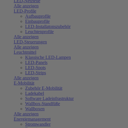
LED-Netzteile
Alle anzeigen
LED-Profile
Aufbauprofile
Einbauprofile
LED-Installatonszubehör
Leuchtenprofile
Alle anzeigen
LED-Steuerungen
Alle anzeigen
Leuchtmittel
Klassische LED-Lampen
LED-Panels
LED-Spots
LED-Strips
Alle anzeigen
E-Mobilität
Zubehör E-Mobilität
Ladekabel
Software Ladeinfrastruktur
Wallbox-Standfüße
Wallboxen
Alle anzeigen
Energiemanagement
Stromwandler