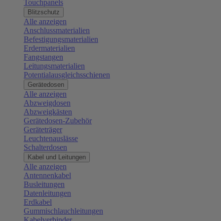
Touchpanels
Blitzschutz
Alle anzeigen
Anschlussmaterialien
Befestigungsmaterialien
Erdermaterialien
Fangstangen
Leitungsmaterialien
Potentialausgleichsschienen
Gerätedosen
Alle anzeigen
Abzweigdosen
Abzweigkästen
Gerätedosen-Zubehör
Geräteträger
Leuchtenauslässe
Schalterdosen
Kabel und Leitungen
Alle anzeigen
Antennenkabel
Busleitungen
Datenleitungen
Erdkabel
Gummischlauchleitungen
Kabelverbinder