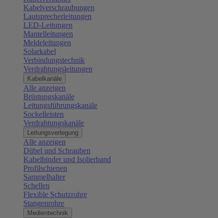
Kabelverschraubungen
Lautsprecherleitungen
LED-Leitungen
Mantelleitungen
Meldeleitungen
Solarkabel
Verbindungstechnik
Verdrahtungsleitungen
Kabelkanäle
Alle anzeigen
Brüstungskanäle
Leitungsführungskanäle
Sockelleisten
Verdrahtungskanäle
Leitungsverlegung
Alle anzeigen
Dübel und Schrauben
Kabelbinder und Isolierband
Profilschienen
Sammelhalter
Schellen
Flexible Schutzrohre
Stangenrohre
Medientechnik