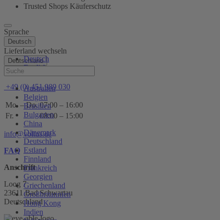
Trusted Shops Käuferschutz
Sprache
Deutsch
Lieferland wechseln
Deutsch
Deutschland
English
Hilfe
+49 (0) 451 989 030
Australien
Belgien
Mo. – Do.
07:00 – 16:00
Brasilien
Bulgarien
Fr.
08:00 – 15:00
China
Dänemark
info@voltus.de
Deutschland
Estland
FAQ
Finnland
Anschrift
Frankreich
Georgien
Loog 7
Griechenland
23611 Bad Schwartau
Großbritannien
Deutschland
Hong Kong
Indien