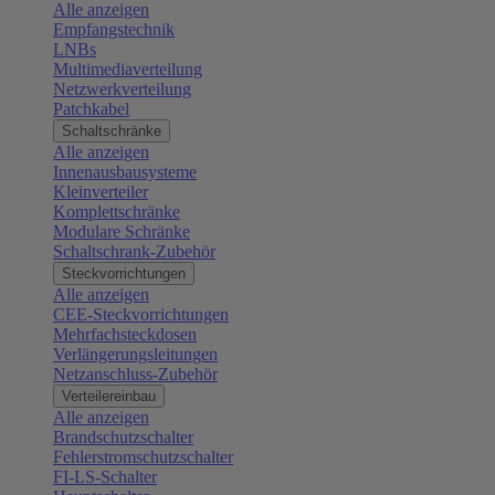
Alle anzeigen
Empfangstechnik
LNBs
Multimediaverteilung
Netzwerkverteilung
Patchkabel
Schaltschränke
Alle anzeigen
Innenausbausysteme
Kleinverteiler
Komplettschränke
Modulare Schränke
Schaltschrank-Zubehör
Steckvorrichtungen
Alle anzeigen
CEE-Steckvorrichtungen
Mehrfachsteckdosen
Verlängerungsleitungen
Netzanschluss-Zubehör
Verteilereinbau
Alle anzeigen
Brandschutzschalter
Fehlerstromschutzschalter
FI-LS-Schalter