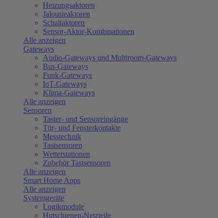
Heizungsaktoren
Jalousieaktoren
Schaltaktoren
Sensor-Aktor-Kombinationen
Alle anzeigen
Gateways
Audio-Gateways und Multiroom-Gateways
Bus-Gateways
Funk-Gateways
IoT-Gateways
Klima-Gateways
Alle anzeigen
Sensoren
Taster- und Sensoreingänge
Tür- und Fensterkontakte
Messtechnik
Tastsensoren
Wetterstationen
Zubehör Tastsensoren
Alle anzeigen
Smart Home Apps
Alle anzeigen
Systemgeräte
Logikmodule
Hutschienen-Netzteile