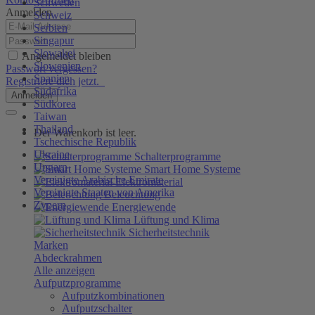
Schweden
Anmelden
Schweiz
Serbien
Singapur
Slowakei
Angemeldet bleiben
Slowenien
Passwort vergessen?
Spanien
Registriere dich jetzt.
Südafrika
Anmelden
Südkorea
Taiwan
Thailand
Der Warenkorb ist leer.
Tschechische Republik
Ukraine
Schalterprogramme
Ungarn
Smart Home Systeme
Vereinigte Arabische Emirate
Elektromaterial
Vereinigte Staaten von Amerika
Beleuchtung
Zypern
Energiewende
Lüftung und Klima
Sicherheitstechnik
Marken
Abdeckrahmen
Alle anzeigen
Aufputzprogramme
Aufputzkombinationen
Aufputzschalter