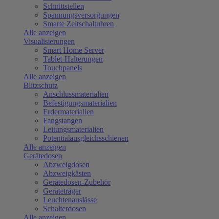
Schnittstellen
Spannungsversorgungen
Smarte Zeitschaltuhren
Alle anzeigen
Visualisierungen
Smart Home Server
Tablet-Halterungen
Touchpanels
Alle anzeigen
Blitzschutz
Anschlussmaterialien
Befestigungsmaterialien
Erdermaterialien
Fangstangen
Leitungsmaterialien
Potentialausgleichsschienen
Alle anzeigen
Gerätedosen
Abzweigdosen
Abzweigkästen
Gerätedosen-Zubehör
Geräteträger
Leuchtenauslässe
Schalterdosen
Alle anzeigen