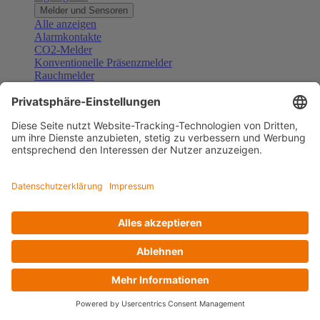
Melder und Sensoren
Alle anzeigen
Alarmkontakte
CO2-Melder
Konventionelle Präsenzmelder
Rauchmelder
Konventionelle Bewegungsmelder
Gefahrenmelder
Zubehör Melder und Sensoren
Türsprechanlagen
Alle anzeigen
Außenstationen
Innenstationen
Klingeltaster und Gongs
Sprechanlagen-Sets
Sprechanlagen-Systemmodule
Zubehör Türkommunikation
Videoüberwachung
Alle anzeigen
Überwachungskameras
Zubehör Videoüberwachung
Zutrittskontrolle
Alle anzeigen
Codetastaturen