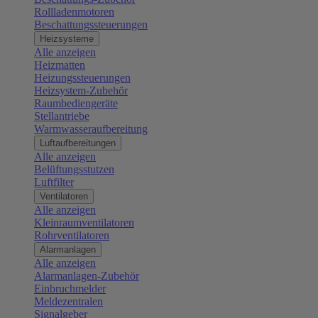
Rollladenmotoren
Beschattungssteuerungen
Heizsysteme
Alle anzeigen
Heizmatten
Heizungssteuerungen
Heizsystem-Zubehör
Raumbediengeräte
Stellantriebe
Warmwasseraufbereitung
Luftaufbereitungen
Alle anzeigen
Belüftungsstutzen
Luftfilter
Ventilatoren
Alle anzeigen
Kleinraumventilatoren
Rohrventilatoren
Alarmanlagen
Alle anzeigen
Alarmanlagen-Zubehör
Einbruchmelder
Meldezentralen
Signalgeber