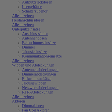
Aufputzsteckdosen
Leergehäuse
Schalterzubehör
Alle anzeigen
Herdanschlussdosen
Alle anzeigen
Unterputzeinsätze
Anschlusssäulen
Antennendosen
Beleuchtungseinsätze
Dimmer
Jalousieeinsätze
Kommunikationseinsätze
Alle anzeigen
Wippen und Abdeckungen
Antennenabdeckungen
Dimmerabdeckungen
Elektronikaufsätze
Jalousiewippen
Netzwerkabdeckungen
RTR-Abdeckungen
Alle anzeigen
Aktoren
Dimmaktoren
Fan Coil Aktoren