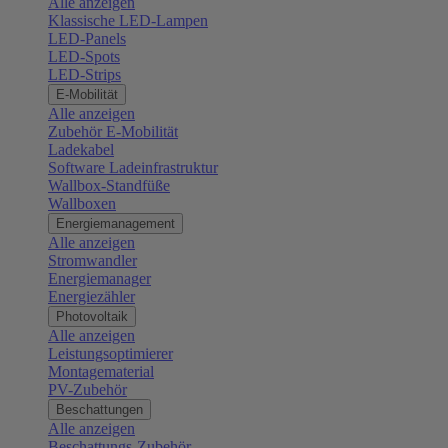
Alle anzeigen
Klassische LED-Lampen
LED-Panels
LED-Spots
LED-Strips
E-Mobilität
Alle anzeigen
Zubehör E-Mobilität
Ladekabel
Software Ladeinfrastruktur
Wallbox-Standfüße
Wallboxen
Energiemanagement
Alle anzeigen
Stromwandler
Energiemanager
Energiezähler
Photovoltaik
Alle anzeigen
Leistungsoptimierer
Montagematerial
PV-Zubehör
Beschattungen
Alle anzeigen
Beschattungs-Zubehör