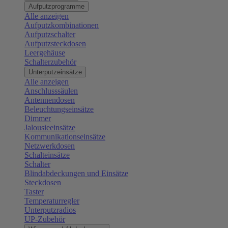
Aufputzprogramme
Alle anzeigen
Aufputzkombinationen
Aufputzschalter
Aufputzsteckdosen
Leergehäuse
Schalterzubehör
Unterputzeinsätze
Alle anzeigen
Anschlusssäulen
Antennendosen
Beleuchtungseinsätze
Dimmer
Jalousieeinsätze
Kommunikationseinsätze
Netzwerkdosen
Schalteinsätze
Schalter
Blindabdeckungen und Einsätze
Steckdosen
Taster
Temperaturregler
Unterputzradios
UP-Zubehör