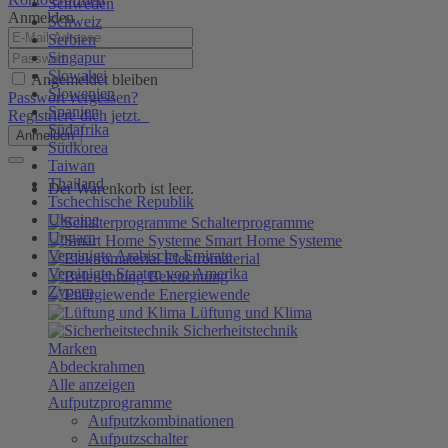
Schweden
Anmelden
Schweiz
Serbien
Singapur
Slowakei
Angemeldet bleiben
Slowenien
Passwort vergessen?
Spanien
Registriere dich jetzt.
Südafrika
Anmelden
Südkorea
Taiwan
Thailand
Der Warenkorb ist leer.
Tschechische Republik
Ukraine
Schalterprogramme
Ungarn
Smart Home Systeme
Vereinigte Arabische Emirate
Elektromaterial
Vereinigte Staaten von Amerika
Beleuchtung
Zypern
Energiewende
Lüftung und Klima
Sicherheitstechnik
Marken
Abdeckrahmen
Alle anzeigen
Aufputzprogramme
Aufputzkombinationen
Aufputzschalter