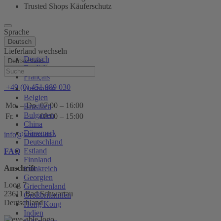
Trusted Shops Käuferschutz
Sprache
Deutsch
Lieferland wechseln
Deutsch
Deutschland
English
Hilfe
Français
+49 (0) 451 989 030
Australien
Belgien
Mo. – Do.
07:00 – 16:00
Brasilien
Bulgarien
Fr.
08:00 – 15:00
China
Dänemark
info@voltus.de
Deutschland
Estland
FAQ
Finnland
Anschrift
Frankreich
Georgien
Loog 7
Griechenland
23611 Bad Schwartau
Großbritannien
Deutschland
Hong Kong
Indien