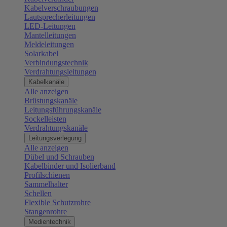
Kabelverschraubungen
Lautsprecherleitungen
LED-Leitungen
Mantelleitungen
Meldeleitungen
Solarkabel
Verbindungstechnik
Verdrahtungsleitungen
Kabelkanäle
Alle anzeigen
Brüstungskanäle
Leitungsführungskanäle
Sockelleisten
Verdrahtungskanäle
Leitungsverlegung
Alle anzeigen
Dübel und Schrauben
Kabelbinder und Isolierband
Profilschienen
Sammelhalter
Schellen
Flexible Schutzrohre
Stangenrohre
Medientechnik