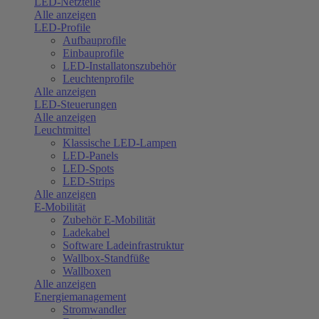
LED-Netzteile
Alle anzeigen
LED-Profile
Aufbauprofile
Einbauprofile
LED-Installatonszubehör
Leuchtenprofile
Alle anzeigen
LED-Steuerungen
Alle anzeigen
Leuchtmittel
Klassische LED-Lampen
LED-Panels
LED-Spots
LED-Strips
Alle anzeigen
E-Mobilität
Zubehör E-Mobilität
Ladekabel
Software Ladeinfrastruktur
Wallbox-Standfüße
Wallboxen
Alle anzeigen
Energiemanagement
Stromwandler