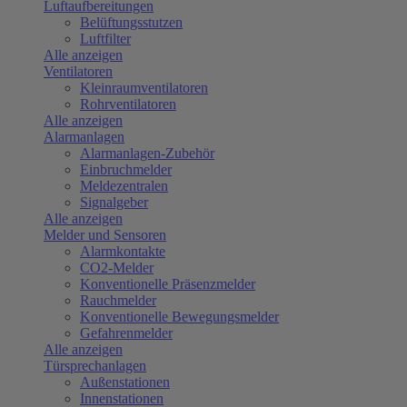
Luftaufbereitungen
Belüftungsstutzen
Luftfilter
Alle anzeigen
Ventilatoren
Kleinraumventilatoren
Rohrventilatoren
Alle anzeigen
Alarmanlagen
Alarmanlagen-Zubehör
Einbruchmelder
Meldezentralen
Signalgeber
Alle anzeigen
Melder und Sensoren
Alarmkontakte
CO2-Melder
Konventionelle Präsenzmelder
Rauchmelder
Konventionelle Bewegungsmelder
Gefahrenmelder
Alle anzeigen
Türsprechanlagen
Außenstationen
Innenstationen