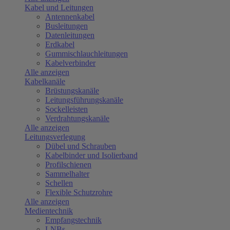
Kabel und Leitungen
Antennenkabel
Busleitungen
Datenleitungen
Erdkabel
Gummischlauchleitungen
Kabelverbinder
Alle anzeigen
Kabelkanäle
Brüstungskanäle
Leitungsführungskanäle
Sockelleisten
Verdrahtungskanäle
Alle anzeigen
Leitungsverlegung
Dübel und Schrauben
Kabelbinder und Isolierband
Profilschienen
Sammelhalter
Schellen
Flexible Schutzrohre
Alle anzeigen
Medientechnik
Empfangstechnik
LNBs