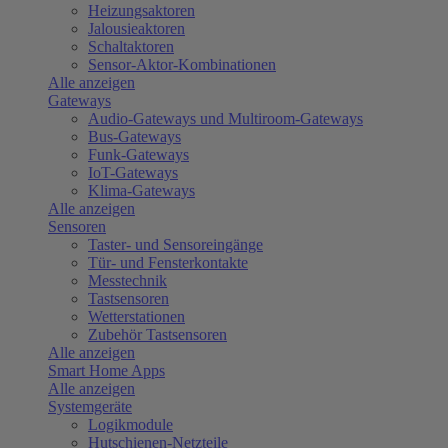
Heizungsaktoren
Jalousieaktoren
Schaltaktoren
Sensor-Aktor-Kombinationen
Alle anzeigen
Gateways
Audio-Gateways und Multiroom-Gateways
Bus-Gateways
Funk-Gateways
IoT-Gateways
Klima-Gateways
Alle anzeigen
Sensoren
Taster- und Sensoreingänge
Tür- und Fensterkontakte
Messtechnik
Tastsensoren
Wetterstationen
Zubehör Tastsensoren
Alle anzeigen
Smart Home Apps
Alle anzeigen
Systemgeräte
Logikmodule
Hutschienen-Netzteile