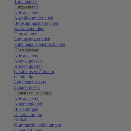
Touchpanels
Blitzschutz
Alle anzeigen
Anschlussmaterialien
Befestigungsmaterialien
Erdermaterialien
Fangstangen
Leitungsmaterialien
Potentialausgleichsschienen
Gerätedosen
Alle anzeigen
Abzweigdosen
Abzweigkästen
Gerätedosen-Zubehör
Geräteträger
Leuchtenauslässe
Schalterdosen
Kabel und Leitungen
Alle anzeigen
Antennenkabel
Busleitungen
Datenleitungen
Erdkabel
Gummischlauchleitungen
Kabelverbinder