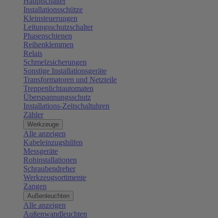
Hauptschalter
Installationsschütze
Kleinsteuerungen
Leitungsschutzschalter
Phasenschienen
Reihenklemmen
Relais
Schmelzsicherungen
Sonstige Installationsgeräte
Transformatoren und Netzteile
Treppenlichtautomaten
Überspannungsschutz
Installations-Zeitschaltuhren
Zähler
Werkzeuge
Alle anzeigen
Kabeleinzugshilfen
Messgeräte
Rohinstallationen
Schraubendreher
Werkzeugsortimente
Zangen
Außenleuchten
Alle anzeigen
Außenwandleuchten