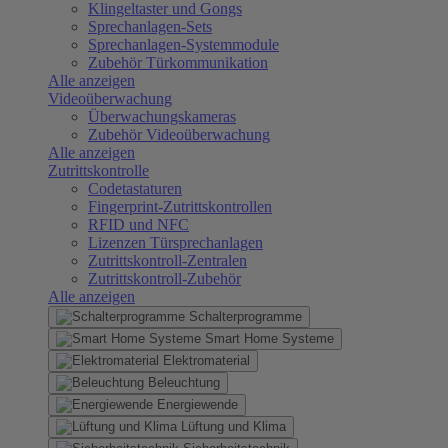
Klingeltaster und Gongs
Sprechanlagen-Sets
Sprechanlagen-Systemmodule
Zubehör Türkommunikation
Alle anzeigen
Videoüberwachung
Überwachungskameras
Zubehör Videoüberwachung
Alle anzeigen
Zutrittskontrolle
Codetastaturen
Fingerprint-Zutrittskontrollen
RFID und NFC
Lizenzen Türsprechanlagen
Zutrittskontroll-Zentralen
Zutrittskontroll-Zubehör
Alle anzeigen
Schalterprogramme
Smart Home Systeme
Elektromaterial
Beleuchtung
Energiewende
Lüftung und Klima