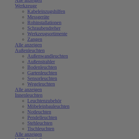
Alle anzeigen
Werkzeuge
Kabeleinzugshilfen
Messgeräte
Rohinstallationen
Schraubendreher
Werkzeugsortimente
Zangen
Alle anzeigen
Außenleuchten
Außenwandleuchten
Außenstrahler
Bodenleuchten
Gartenleuchten
Sensorleuchten
Wegeleuchten
Alle anzeigen
Innenleuchten
Leuchtenzubehör
Möbeleinbauleuchten
Notleuchten
Pendelleuchten
Stehleuchten
Tischleuchten
Alle anzeigen