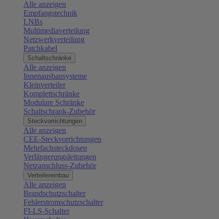
Alle anzeigen
Empfangstechnik
LNBs
Multimediaverteilung
Netzwerkverteilung
Patchkabel
Schaltschränke
Alle anzeigen
Innenausbausysteme
Kleinverteiler
Komplettschränke
Modulare Schränke
Schaltschrank-Zubehör
Steckvorrichtungen
Alle anzeigen
CEE-Steckvorrichtungen
Mehrfachsteckdosen
Verlängerungsleitungen
Netzanschluss-Zubehör
Verteilereinbau
Alle anzeigen
Brandschutzschalter
Fehlerstromschutzschalter
FI-LS-Schalter