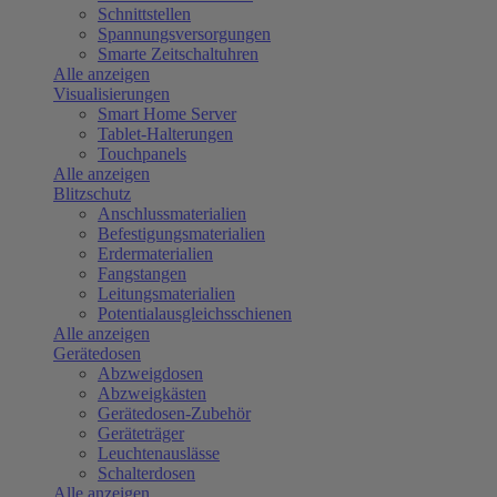
Schnittstellen
Spannungsversorgungen
Smarte Zeitschaltuhren
Alle anzeigen
Visualisierungen
Smart Home Server
Tablet-Halterungen
Touchpanels
Alle anzeigen
Blitzschutz
Anschlussmaterialien
Befestigungsmaterialien
Erdermaterialien
Fangstangen
Leitungsmaterialien
Potentialausgleichsschienen
Alle anzeigen
Gerätedosen
Abzweigdosen
Abzweigkästen
Gerätedosen-Zubehör
Geräteträger
Leuchtenauslässe
Schalterdosen
Alle anzeigen