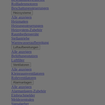
Rollladenmotoren
Beschattungssteuerungen
Heizsysteme
Alle anzeigen
Heizmatten
Heizungssteuerungen
Heizsystem-Zubehör
Raumbediengeräte
Stellantriebe
Warmwasseraufbereitung
Luftaufbereitungen
Alle anzeigen
Belüftungsstutzen
Luftfilter
Ventilatoren
Alle anzeigen
Kleinraumventilatoren
Rohrventilatoren
Alarmanlagen
Alle anzeigen
Alarmanlagen-Zubehör
Einbruchmelder
Meldezentralen
Signalgeber