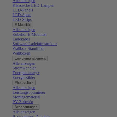
Alle anzeigen
Klassische LED-Lampen
LED-Panels
LED-Spots
LED-Strips
E-Mobilität
Alle anzeigen
Zubehör E-Mobilität
Ladekabel
Software Ladeinfrastruktur
Wallbox-Standfüße
Wallboxen
Energiemanagement
Alle anzeigen
Stromwandler
Energiemanager
Energiezähler
Photovoltaik
Alle anzeigen
Leistungsoptimierer
Montagematerial
PV-Zubehör
Beschattungen
Alle anzeigen
Beschattungs-Zubehör