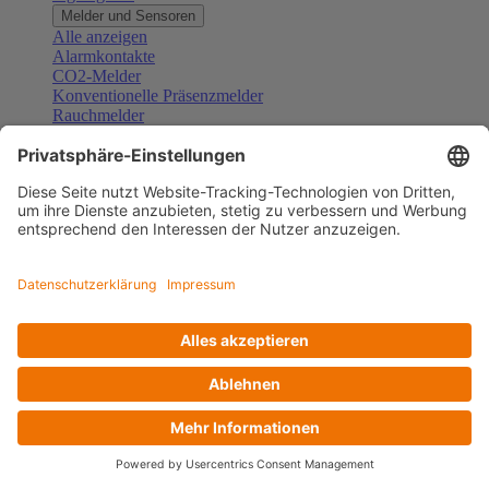
Melder und Sensoren
Alle anzeigen
Alarmkontakte
CO2-Melder
Konventionelle Präsenzmelder
Rauchmelder
Konventionelle Bewegungsmelder
Gefahrenmelder
Zubehör Melder und Sensoren
Türsprechanlagen
Alle anzeigen
Außenstationen
Innenstationen
Klingeltaster und Gongs
Sprechanlagen-Sets
Sprechanlagen-Systemmodule
Zubehör Türkommunikation
Videoüberwachung
Alle anzeigen
Überwachungskameras
Zubehör Videoüberwachung
Zutrittskontrolle
Alle anzeigen
Codetastaturen