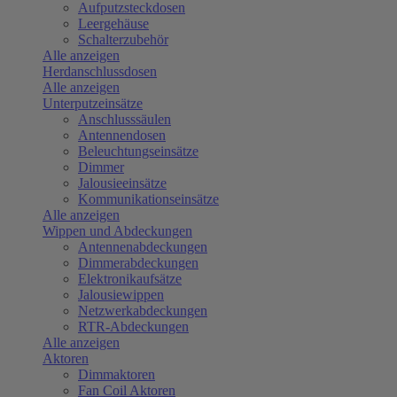
Aufputzsteckdosen
Leergehäuse
Schalterzubehör
Alle anzeigen
Herdanschlussdosen
Alle anzeigen
Unterputzeinsätze
Anschlusssäulen
Antennendosen
Beleuchtungseinsätze
Dimmer
Jalousieeinsätze
Kommunikationseinsätze
Alle anzeigen
Wippen und Abdeckungen
Antennenabdeckungen
Dimmerabdeckungen
Elektronikaufsätze
Jalousiewippen
Netzwerkabdeckungen
RTR-Abdeckungen
Alle anzeigen
Aktoren
Dimmaktoren
Fan Coil Aktoren