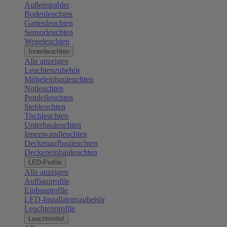
Außenstrahler
Bodenleuchten
Gartenleuchten
Sensorleuchten
Wegeleuchten
Innenleuchten
Alle anzeigen
Leuchtenzubehör
Möbeleinbauleuchten
Notleuchten
Pendelleuchten
Stehleuchten
Tischleuchten
Unterbauleuchten
Innenwandleuchten
Deckenaufbauleuchten
Deckeneinbauleuchten
LED-Profile
Alle anzeigen
Aufbauprofile
Einbauprofile
LED-Installatonszubehör
Leuchtenprofile
Leuchtmittel