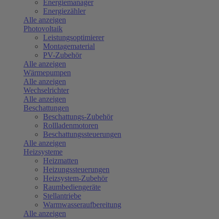
Energiemanager
Energiezähler
Alle anzeigen
Photovoltaik
Leistungsoptimierer
Montagematerial
PV-Zubehör
Alle anzeigen
Wärmepumpen
Alle anzeigen
Wechselrichter
Alle anzeigen
Beschattungen
Beschattungs-Zubehör
Rollladenmotoren
Beschattungssteuerungen
Alle anzeigen
Heizsysteme
Heizmatten
Heizungssteuerungen
Heizsystem-Zubehör
Raumbediengeräte
Stellantriebe
Warmwasseraufbereitung
Alle anzeigen