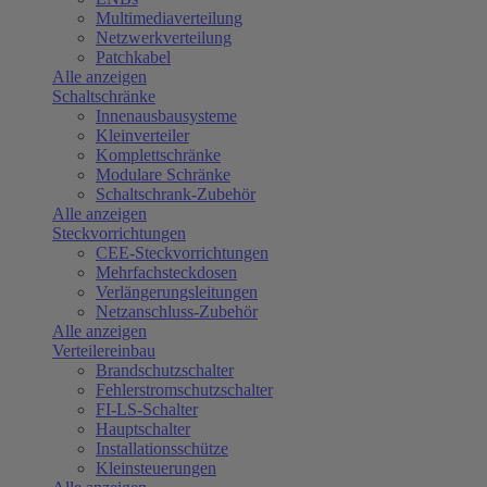
Multimediaverteilung
Netzwerkverteilung
Patchkabel
Alle anzeigen
Schaltschränke
Innenausbausysteme
Kleinverteiler
Komplettschränke
Modulare Schränke
Schaltschrank-Zubehör
Alle anzeigen
Steckvorrichtungen
CEE-Steckvorrichtungen
Mehrfachsteckdosen
Verlängerungsleitungen
Netzanschluss-Zubehör
Alle anzeigen
Verteilereinbau
Brandschutzschalter
Fehlerstromschutzschalter
FI-LS-Schalter
Hauptschalter
Installationsschütze
Kleinsteuerungen