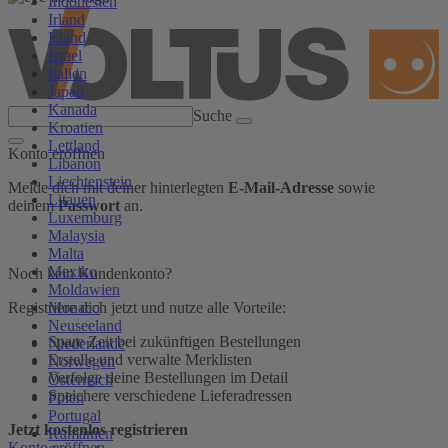
Indonesien
Irland
Island
Israel
Italien
Japan
Kanada
Suche
Kroatien
Lettland
Konto eröffnen
Libanon
Liechtenstein
Melde dich mit deiner hinterlegten
E-Mail-Adresse
sowie
Litauen
deinem
Passwort
an.
Luxemburg
Malaysia
Malta
Mexiko
Noch kein Kundenkonto?
Moldawien
Monaco
Registriere dich jetzt und nutze alle Vorteile:
Neuseeland
Spare Zeit bei zukünftigen Bestellungen
Niederlande
Erstelle und verwalte Merklisten
Norwegen
Verfolge deine Bestellungen im Detail
Österreich
Speichere verschiedene Lieferadressen
Polen
Portugal
Jetzt kostenlos registrieren
Rumänien
Konto eröffnen