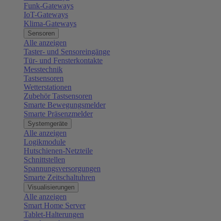
Funk-Gateways
IoT-Gateways
Klima-Gateways
Sensoren
Alle anzeigen
Taster- und Sensoreingänge
Tür- und Fensterkontakte
Messtechnik
Tastsensoren
Wetterstationen
Zubehör Tastsensoren
Smarte Bewegungsmelder
Smarte Präsenzmelder
Systemgeräte
Alle anzeigen
Logikmodule
Hutschienen-Netzteile
Schnittstellen
Spannungsversorgungen
Smarte Zeitschaltuhren
Visualisierungen
Alle anzeigen
Smart Home Server
Tablet-Halterungen