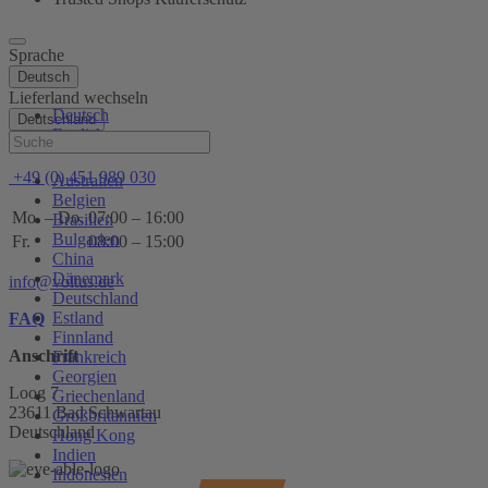
Sprache
Deutsch
Lieferland wechseln
Deutsch
Deutschland
English
Hilfe
+49 (0) 451 989 030
Australien
Belgien
Mo. – Do.
07:00 – 16:00
Brasilien
Bulgarien
Fr.
08:00 – 15:00
China
Dänemark
info@voltus.de
Deutschland
Estland
FAQ
Finnland
Anschrift
Frankreich
Georgien
Loog 7
Griechenland
23611 Bad Schwartau
Großbritannien
Deutschland
Hong Kong
Indien
Indonesien