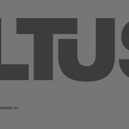
sswort
an.