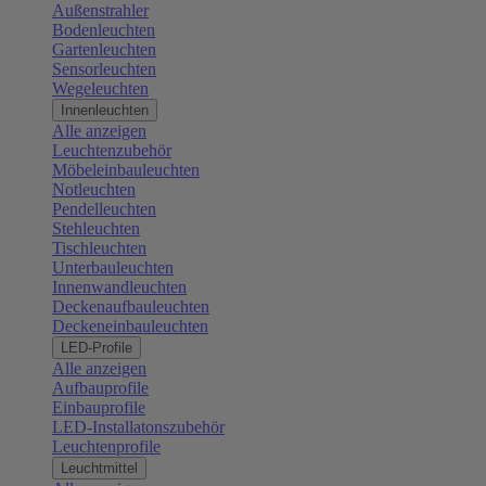
Außenstrahler
Bodenleuchten
Gartenleuchten
Sensorleuchten
Wegeleuchten
Innenleuchten
Alle anzeigen
Leuchtenzubehör
Möbeleinbauleuchten
Notleuchten
Pendelleuchten
Stehleuchten
Tischleuchten
Unterbauleuchten
Innenwandleuchten
Deckenaufbauleuchten
Deckeneinbauleuchten
LED-Profile
Alle anzeigen
Aufbauprofile
Einbauprofile
LED-Installatonszubehör
Leuchtenprofile
Leuchtmittel