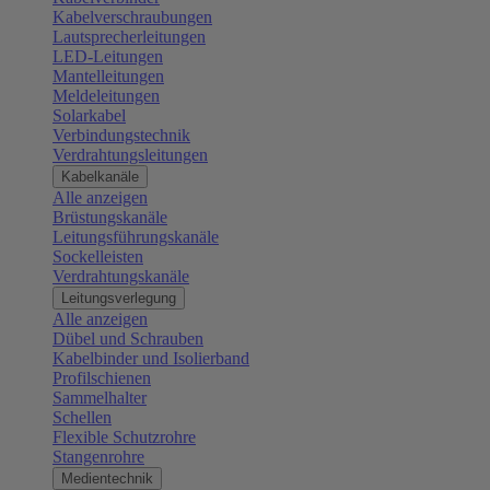
Kabelverschraubungen
Lautsprecherleitungen
LED-Leitungen
Mantelleitungen
Meldeleitungen
Solarkabel
Verbindungstechnik
Verdrahtungsleitungen
Kabelkanäle
Alle anzeigen
Brüstungskanäle
Leitungsführungskanäle
Sockelleisten
Verdrahtungskanäle
Leitungsverlegung
Alle anzeigen
Dübel und Schrauben
Kabelbinder und Isolierband
Profilschienen
Sammelhalter
Schellen
Flexible Schutzrohre
Stangenrohre
Medientechnik