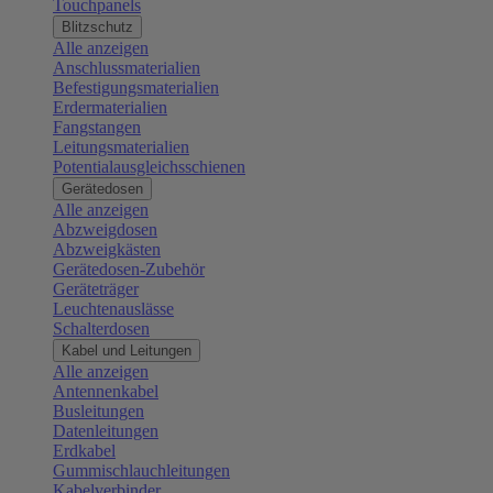
Touchpanels
Blitzschutz
Alle anzeigen
Anschlussmaterialien
Befestigungsmaterialien
Erdermaterialien
Fangstangen
Leitungsmaterialien
Potentialausgleichsschienen
Gerätedosen
Alle anzeigen
Abzweigdosen
Abzweigkästen
Gerätedosen-Zubehör
Geräteträger
Leuchtenauslässe
Schalterdosen
Kabel und Leitungen
Alle anzeigen
Antennenkabel
Busleitungen
Datenleitungen
Erdkabel
Gummischlauchleitungen
Kabelverbinder