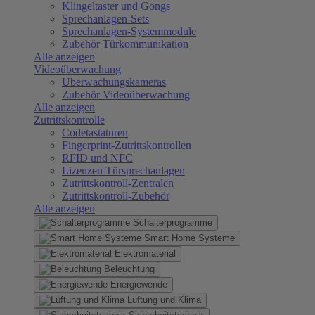
Klingeltaster und Gongs
Sprechanlagen-Sets
Sprechanlagen-Systemmodule
Zubehör Türkommunikation
Alle anzeigen
Videoüberwachung
Überwachungskameras
Zubehör Videoüberwachung
Alle anzeigen
Zutrittskontrolle
Codetastaturen
Fingerprint-Zutrittskontrollen
RFID und NFC
Lizenzen Türsprechanlagen
Zutrittskontroll-Zentralen
Zutrittskontroll-Zubehör
Alle anzeigen
Schalterprogramme
Smart Home Systeme
Elektromaterial
Beleuchtung
Energiewende
Lüftung und Klima