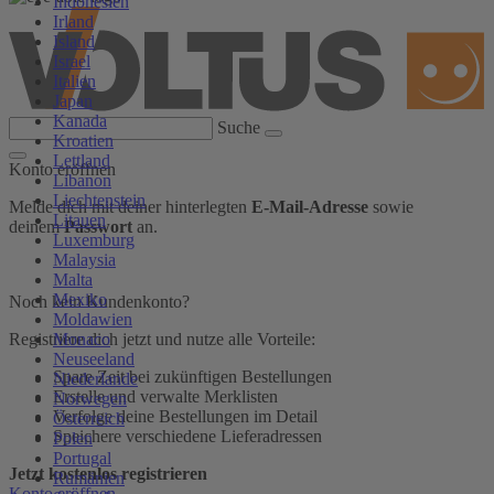
Indonesien
Irland
Island
Israel
Italien
Japan
Kanada
Suche
Kroatien
Lettland
Konto eröffnen
Libanon
Liechtenstein
Melde dich mit deiner hinterlegten
E-Mail-Adresse
sowie
Litauen
deinem
Passwort
an.
Luxemburg
Malaysia
Malta
Mexiko
Noch kein Kundenkonto?
Moldawien
Monaco
Registriere dich jetzt und nutze alle Vorteile:
Neuseeland
Spare Zeit bei zukünftigen Bestellungen
Niederlande
Erstelle und verwalte Merklisten
Norwegen
Verfolge deine Bestellungen im Detail
Österreich
Speichere verschiedene Lieferadressen
Polen
Portugal
Jetzt kostenlos registrieren
Rumänien
Konto eröffnen