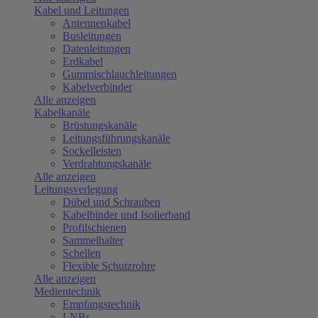
Kabel und Leitungen
Antennenkabel
Busleitungen
Datenleitungen
Erdkabel
Gummischlauchleitungen
Kabelverbinder
Alle anzeigen
Kabelkanäle
Brüstungskanäle
Leitungsführungskanäle
Sockelleisten
Verdrahtungskanäle
Alle anzeigen
Leitungsverlegung
Dübel und Schrauben
Kabelbinder und Isolierband
Profilschienen
Sammelhalter
Schellen
Flexible Schutzrohre
Alle anzeigen
Medientechnik
Empfangstechnik
LNBs