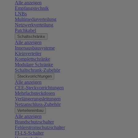
Alle anzeigen
Empfangstechnik
LNBs
Multimediaverteilung
Netzwerkverteilung
Patchkabel
Schaltschränke
Alle anzeigen
Innenausbausysteme
Kleinverteiler
Komplettschränke
Modulare Schränke
Schaltschrank-Zubehör
Steckvorrichtungen
Alle anzeigen
CEE-Steckvorrichtungen
Mehrfachsteckdosen
Verlängerungsleitungen
Netzanschluss-Zubehör
Verteilereinbau
Alle anzeigen
Brandschutzschalter
Fehlerstromschutzschalter
FI-LS-Schalter