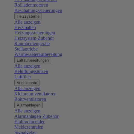
Rollladenmotoren
Beschattungssteuerungen
Heizsysteme
Alle anzeigen
Heizmatten
Heizungssteuerungen
Heizsystem-Zubehör
Raumbediengeräte
Stellantriebe
Warmwasseraufbereitung
Luftaufbereitungen
Alle anzeigen
Belüftungsstutzen
Luftfilter
Ventilatoren
Alle anzeigen
Kleinraumventilatoren
Rohrventilatoren
Alarmanlagen
Alle anzeigen
Alarmanlagen-Zubehör
Einbruchmelder
Meldezentralen
Signalgeber