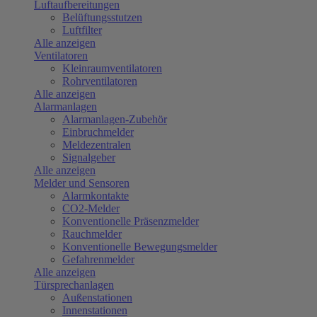
Luftaufbereitungen
Belüftungsstutzen
Luftfilter
Alle anzeigen
Ventilatoren
Kleinraumventilatoren
Rohrventilatoren
Alle anzeigen
Alarmanlagen
Alarmanlagen-Zubehör
Einbruchmelder
Meldezentralen
Signalgeber
Alle anzeigen
Melder und Sensoren
Alarmkontakte
CO2-Melder
Konventionelle Präsenzmelder
Rauchmelder
Konventionelle Bewegungsmelder
Gefahrenmelder
Alle anzeigen
Türsprechanlagen
Außenstationen
Innenstationen