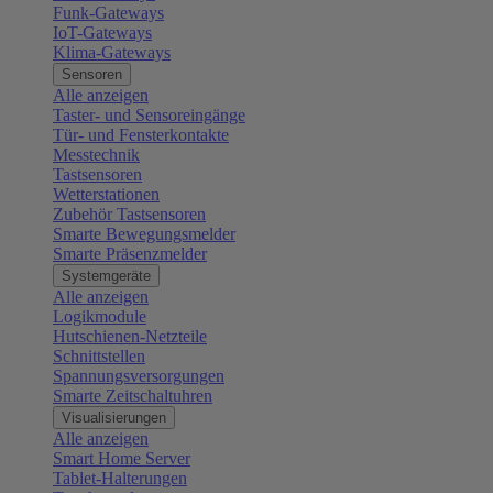
Funk-Gateways
IoT-Gateways
Klima-Gateways
Sensoren
Alle anzeigen
Taster- und Sensoreingänge
Tür- und Fensterkontakte
Messtechnik
Tastsensoren
Wetterstationen
Zubehör Tastsensoren
Smarte Bewegungsmelder
Smarte Präsenzmelder
Systemgeräte
Alle anzeigen
Logikmodule
Hutschienen-Netzteile
Schnittstellen
Spannungsversorgungen
Smarte Zeitschaltuhren
Visualisierungen
Alle anzeigen
Smart Home Server
Tablet-Halterungen