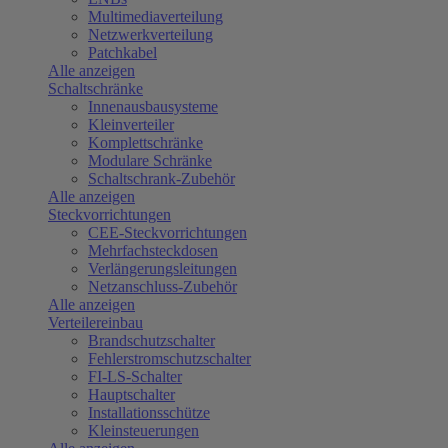
Multimediaverteilung
Netzwerkverteilung
Patchkabel
Alle anzeigen
Schaltschränke
Innenausbausysteme
Kleinverteiler
Komplettschränke
Modulare Schränke
Schaltschrank-Zubehör
Alle anzeigen
Steckvorrichtungen
CEE-Steckvorrichtungen
Mehrfachsteckdosen
Verlängerungsleitungen
Netzanschluss-Zubehör
Alle anzeigen
Verteilereinbau
Brandschutzschalter
Fehlerstromschutzschalter
FI-LS-Schalter
Hauptschalter
Installationsschütze
Kleinsteuerungen