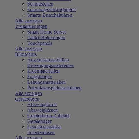
Schnittstellen
Spannungsversorgungen
Smarte Zeitschaltuhren
Alle anzeigen
Visualisierungen
Smart Home Server
Tablet-Halterungen
Touchpanels
Alle anzeigen
Blitzschutz
Anschlussmaterialien
Befestigungsmaterialien
Erdermaterialien
Fangstangen
Leitungsmaterialien
Potentialausgleichsschienen
Alle anzeigen
Gerätedosen
Abzweigdosen
Abzweigkästen
Gerätedosen-Zubehör
Geräteträger
Leuchtenauslässe
Schalterdosen
Alle anzeigen