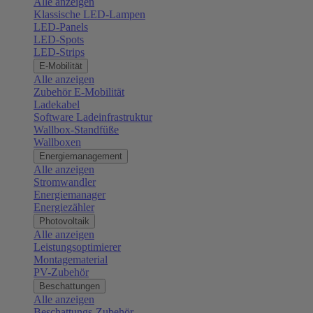
Alle anzeigen
Klassische LED-Lampen
LED-Panels
LED-Spots
LED-Strips
E-Mobilität
Alle anzeigen
Zubehör E-Mobilität
Ladekabel
Software Ladeinfrastruktur
Wallbox-Standfüße
Wallboxen
Energiemanagement
Alle anzeigen
Stromwandler
Energiemanager
Energiezähler
Photovoltaik
Alle anzeigen
Leistungsoptimierer
Montagematerial
PV-Zubehör
Beschattungen
Alle anzeigen
Beschattungs-Zubehör