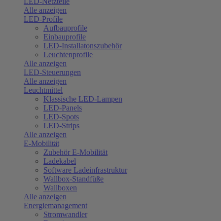
LED-Netzteile
Alle anzeigen
LED-Profile
Aufbauprofile
Einbauprofile
LED-Installatonszubehör
Leuchtenprofile
Alle anzeigen
LED-Steuerungen
Alle anzeigen
Leuchtmittel
Klassische LED-Lampen
LED-Panels
LED-Spots
LED-Strips
Alle anzeigen
E-Mobilität
Zubehör E-Mobilität
Ladekabel
Software Ladeinfrastruktur
Wallbox-Standfüße
Wallboxen
Alle anzeigen
Energiemanagement
Stromwandler