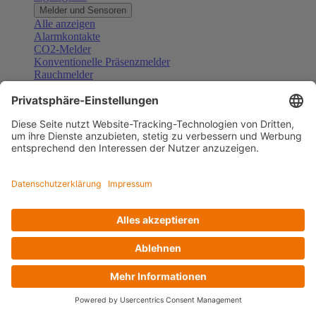
Melder und Sensoren
Alle anzeigen
Alarmkontakte
CO2-Melder
Konventionelle Präsenzmelder
Rauchmelder
Konventionelle Bewegungsmelder
Gefahrenmelder
Zubehör Melder und Sensoren
Türsprechanlagen
Alle anzeigen
Außenstationen
Innenstationen
Klingeltaster und Gongs
Sprechanlagen-Sets
Sprechanlagen-Systemmodule
Zubehör Türkommunikation
Videoüberwachung
Alle anzeigen
Überwachungskameras
Zubehör Videoüberwachung
Zutrittskontrolle
Alle anzeigen
Codetastaturen