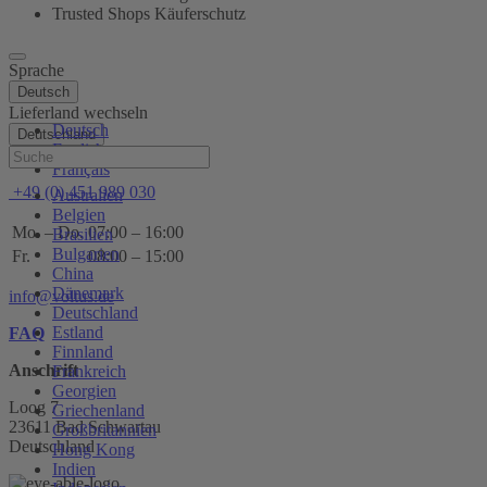
Trusted Shops Käuferschutz
Sprache
Deutsch
Lieferland wechseln
Deutsch
Deutschland
English
Hilfe
Français
+49 (0) 451 989 030
Australien
Belgien
Mo. – Do.
07:00 – 16:00
Brasilien
Bulgarien
Fr.
08:00 – 15:00
China
Dänemark
info@voltus.de
Deutschland
Estland
FAQ
Finnland
Anschrift
Frankreich
Georgien
Loog 7
Griechenland
23611 Bad Schwartau
Großbritannien
Deutschland
Hong Kong
Indien