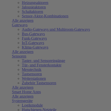
Heizungsaktoren
Jalousieaktoren
Schaltaktoren
Sensor-Aktor-Kombinationen
Alle anzeigen
Gateways
Audio-Gateways und Multiroom-Gateways
Bus-Gateways
Funk-Gateways
IoT-Gateways
Klima-Gateways
Alle anzeigen
Sensoren
Taster- und Sensoreingänge
Tür- und Fensterkontakte
Messtechnik
Tastsensoren
Wetterstationen
Zubehör Tastsensoren
Alle anzeigen
Smart Home Apps
Alle anzeigen
Systemgeräte
Logikmodule
Hutschienen-Netzteile