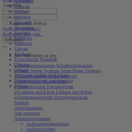
Schweden
Anmelden
Schweiz
Serbien
Singapur
Slowakei
Angemeldet bleiben
Slowenien
Passwort vergessen?
Spanien
Registriere dich jetzt.
Südafrika
Anmelden
Südkorea
Taiwan
Thailand
Der Warenkorb ist leer.
Tschechische Republik
Ukraine
Schalterprogramme
Ungarn
Smart Home Systeme
Vereinigte Arabische Emirate
Elektromaterial
Vereinigte Staaten von Amerika
Beleuchtung
Zypern
Energiewende
Lüftung und Klima
Sicherheitstechnik
Marken
Abdeckrahmen
Alle anzeigen
Aufputzprogramme
Aufputzkombinationen
Aufputzschalter