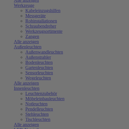
Alle anzeigen
Werkzeuge
Kabeleinzugshilfen
Messgeräte
Rohinstallationen
Schraubendreher
Werkzeugsortimente
Zangen
Alle anzeigen
Außenleuchten
Außenwandleuchten
Außenstrahler
Bodenleuchten
Gartenleuchten
Sensorleuchten
Wegeleuchten
Alle anzeigen
Innenleuchten
Leuchtenzubehör
Möbeleinbauleuchten
Notleuchten
Pendelleuchten
Stehleuchten
Tischleuchten
Alle anzeigen