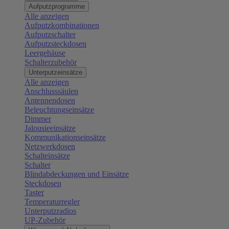
Aufputzprogramme
Alle anzeigen
Aufputzkombinationen
Aufputzschalter
Aufputzsteckdosen
Leergehäuse
Schalterzubehör
Unterputzeinsätze
Alle anzeigen
Anschlusssäulen
Antennendosen
Beleuchtungseinsätze
Dimmer
Jalousieeinsätze
Kommunikationseinsätze
Netzwerkdosen
Schalteinsätze
Schalter
Blindabdeckungen und Einsätze
Steckdosen
Taster
Temperaturregler
Unterputzradios
UP-Zubehör