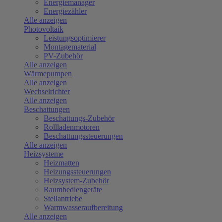
Energiemanager
Energiezähler
Alle anzeigen
Photovoltaik
Leistungsoptimierer
Montagematerial
PV-Zubehör
Alle anzeigen
Wärmepumpen
Alle anzeigen
Wechselrichter
Alle anzeigen
Beschattungen
Beschattungs-Zubehör
Rollladenmotoren
Beschattungssteuerungen
Alle anzeigen
Heizsysteme
Heizmatten
Heizungssteuerungen
Heizsystem-Zubehör
Raumbediengeräte
Stellantriebe
Warmwasseraufbereitung
Alle anzeigen