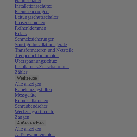
Hauptschalter
Installationsschütze
Kleinsteuerungen
Leitungsschutzschalter
Phasenschienen
Reihenklemmen
Relais
Schmelzsicherungen
Sonstige Installationsgeräte
Transformatoren und Netzteile
Treppenlichtautomaten
Überspannungsschutz
Installations-Zeitschaltuhren
Zähler
Werkzeuge
Alle anzeigen
Kabeleinzugshilfen
Messgeräte
Rohinstallationen
Schraubendreher
Werkzeugsortimente
Zangen
Außenleuchten
Alle anzeigen
Außenwandleuchten