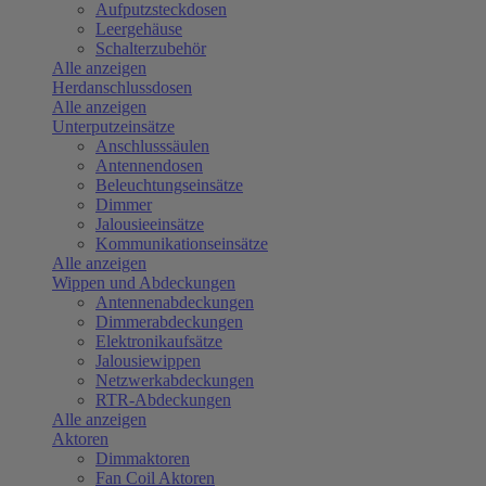
Aufputzsteckdosen
Leergehäuse
Schalterzubehör
Alle anzeigen
Herdanschlussdosen
Alle anzeigen
Unterputzeinsätze
Anschlusssäulen
Antennendosen
Beleuchtungseinsätze
Dimmer
Jalousieeinsätze
Kommunikationseinsätze
Alle anzeigen
Wippen und Abdeckungen
Antennenabdeckungen
Dimmerabdeckungen
Elektronikaufsätze
Jalousiewippen
Netzwerkabdeckungen
RTR-Abdeckungen
Alle anzeigen
Aktoren
Dimmaktoren
Fan Coil Aktoren