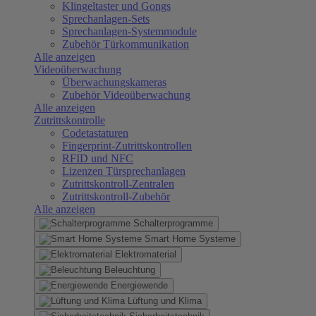
Klingeltaster und Gongs
Sprechanlagen-Sets
Sprechanlagen-Systemmodule
Zubehör Türkommunikation
Alle anzeigen
Videoüberwachung
Überwachungskameras
Zubehör Videoüberwachung
Alle anzeigen
Zutrittskontrolle
Codetastaturen
Fingerprint-Zutrittskontrollen
RFID und NFC
Lizenzen Türsprechanlagen
Zutrittskontroll-Zentralen
Zutrittskontroll-Zubehör
Alle anzeigen
Schalterprogramme
Smart Home Systeme
Elektromaterial
Beleuchtung
Energiewende
Lüftung und Klima