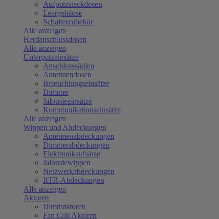
Aufputzsteckdosen
Leergehäuse
Schalterzubehör
Alle anzeigen
Herdanschlussdosen
Alle anzeigen
Unterputzeinsätze
Anschlusssäulen
Antennendosen
Beleuchtungseinsätze
Dimmer
Jalousieeinsätze
Kommunikationseinsätze
Alle anzeigen
Wippen und Abdeckungen
Antennenabdeckungen
Dimmerabdeckungen
Elektronikaufsätze
Jalousiewippen
Netzwerkabdeckungen
RTR-Abdeckungen
Alle anzeigen
Aktoren
Dimmaktoren
Fan Coil Aktoren