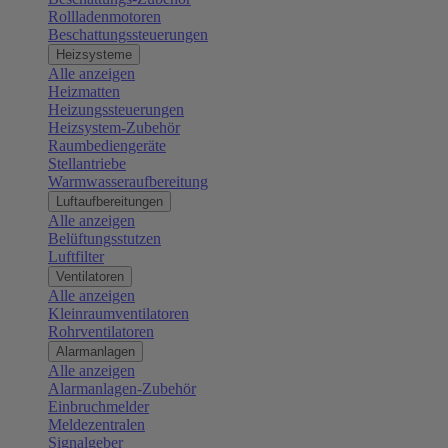
Rollladenmotoren
Beschattungssteuerungen
Heizsysteme
Alle anzeigen
Heizmatten
Heizungssteuerungen
Heizsystem-Zubehör
Raumbediengeräte
Stellantriebe
Warmwasseraufbereitung
Luftaufbereitungen
Alle anzeigen
Belüftungsstutzen
Luftfilter
Ventilatoren
Alle anzeigen
Kleinraumventilatoren
Rohrventilatoren
Alarmanlagen
Alle anzeigen
Alarmanlagen-Zubehör
Einbruchmelder
Meldezentralen
Signalgeber