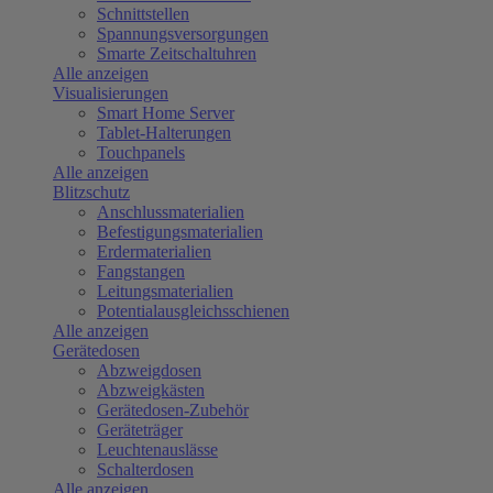
Schnittstellen
Spannungsversorgungen
Smarte Zeitschaltuhren
Alle anzeigen
Visualisierungen
Smart Home Server
Tablet-Halterungen
Touchpanels
Alle anzeigen
Blitzschutz
Anschlussmaterialien
Befestigungsmaterialien
Erdermaterialien
Fangstangen
Leitungsmaterialien
Potentialausgleichsschienen
Alle anzeigen
Gerätedosen
Abzweigdosen
Abzweigkästen
Gerätedosen-Zubehör
Geräteträger
Leuchtenauslässe
Schalterdosen
Alle anzeigen