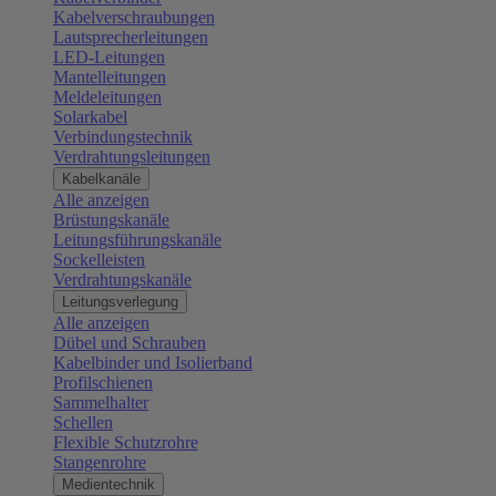
Kabelverschraubungen
Lautsprecherleitungen
LED-Leitungen
Mantelleitungen
Meldeleitungen
Solarkabel
Verbindungstechnik
Verdrahtungsleitungen
Kabelkanäle
Alle anzeigen
Brüstungskanäle
Leitungsführungskanäle
Sockelleisten
Verdrahtungskanäle
Leitungsverlegung
Alle anzeigen
Dübel und Schrauben
Kabelbinder und Isolierband
Profilschienen
Sammelhalter
Schellen
Flexible Schutzrohre
Stangenrohre
Medientechnik