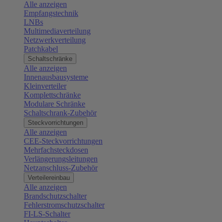
Alle anzeigen
Empfangstechnik
LNBs
Multimediaverteilung
Netzwerkverteilung
Patchkabel
Schaltschränke
Alle anzeigen
Innenausbausysteme
Kleinverteiler
Komplettschränke
Modulare Schränke
Schaltschrank-Zubehör
Steckvorrichtungen
Alle anzeigen
CEE-Steckvorrichtungen
Mehrfachsteckdosen
Verlängerungsleitungen
Netzanschluss-Zubehör
Verteilereinbau
Alle anzeigen
Brandschutzschalter
Fehlerstromschutzschalter
FI-LS-Schalter