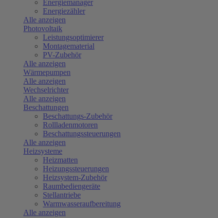
Energiemanager
Energiezähler
Alle anzeigen
Photovoltaik
Leistungsoptimierer
Montagematerial
PV-Zubehör
Alle anzeigen
Wärmepumpen
Alle anzeigen
Wechselrichter
Alle anzeigen
Beschattungen
Beschattungs-Zubehör
Rollladenmotoren
Beschattungssteuerungen
Alle anzeigen
Heizsysteme
Heizmatten
Heizungssteuerungen
Heizsystem-Zubehör
Raumbediengeräte
Stellantriebe
Warmwasseraufbereitung
Alle anzeigen