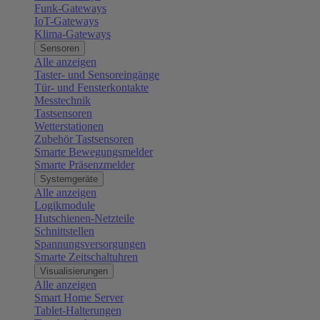
Funk-Gateways
IoT-Gateways
Klima-Gateways
Sensoren
Alle anzeigen
Taster- und Sensoreingänge
Tür- und Fensterkontakte
Messtechnik
Tastsensoren
Wetterstationen
Zubehör Tastsensoren
Smarte Bewegungsmelder
Smarte Präsenzmelder
Systemgeräte
Alle anzeigen
Logikmodule
Hutschienen-Netzteile
Schnittstellen
Spannungsversorgungen
Smarte Zeitschaltuhren
Visualisierungen
Alle anzeigen
Smart Home Server
Tablet-Halterungen