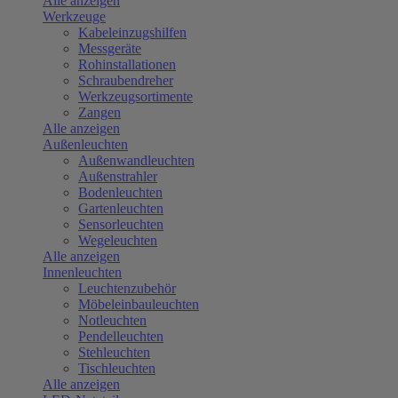
Alle anzeigen
Werkzeuge
Kabeleinzugshilfen
Messgeräte
Rohinstallationen
Schraubendreher
Werkzeugsortimente
Zangen
Alle anzeigen
Außenleuchten
Außenwandleuchten
Außenstrahler
Bodenleuchten
Gartenleuchten
Sensorleuchten
Wegeleuchten
Alle anzeigen
Innenleuchten
Leuchtenzubehör
Möbeleinbauleuchten
Notleuchten
Pendelleuchten
Stehleuchten
Tischleuchten
Alle anzeigen