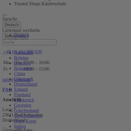
Trusted Shops Käuferschutz
Sprache
Deutsch
Lieferland wechseln
Deutsch
Deutschland
English
Hilfe
+49 (0) 451 989 030
Australien
Belgien
Mo. – Do.
07:00 – 16:00
Brasilien
Bulgarien
Fr.
08:00 – 15:00
China
Dänemark
info@voltus.de
Deutschland
Estland
FAQ
Finnland
Anschrift
Frankreich
Georgien
Loog 7
Griechenland
23611 Bad Schwartau
Großbritannien
Deutschland
Hong Kong
Indien