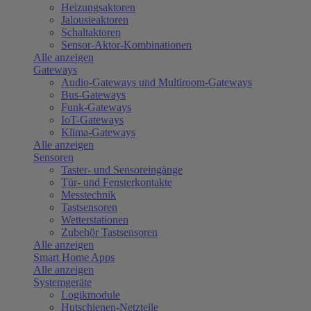
Heizungsaktoren
Jalousieaktoren
Schaltaktoren
Sensor-Aktor-Kombinationen
Alle anzeigen
Gateways
Audio-Gateways und Multiroom-Gateways
Bus-Gateways
Funk-Gateways
IoT-Gateways
Klima-Gateways
Alle anzeigen
Sensoren
Taster- und Sensoreingänge
Tür- und Fensterkontakte
Messtechnik
Tastsensoren
Wetterstationen
Zubehör Tastsensoren
Alle anzeigen
Smart Home Apps
Alle anzeigen
Systemgeräte
Logikmodule
Hutschienen-Netzteile