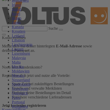
Indonesien
Irland
Island
Israel
Italien
Japan
Kanada
Suche
Kroatien
Lettland
Konto eröffnen
Libanon
Liechtenstein
Melde dich mit deiner hinterlegten
E-Mail-Adresse
sowie
Litauen
deinem
Passwort
an.
Luxemburg
Malaysia
Malta
Mexiko
Noch kein Kundenkonto?
Moldawien
Monaco
Registriere dich jetzt und nutze alle Vorteile:
Neuseeland
Spare Zeit bei zukünftigen Bestellungen
Niederlande
Erstelle und verwalte Merklisten
Norwegen
Verfolge deine Bestellungen im Detail
Österreich
Speichere verschiedene Lieferadressen
Polen
Portugal
Jetzt kostenlos registrieren
Rumänien
Konto eröffnen