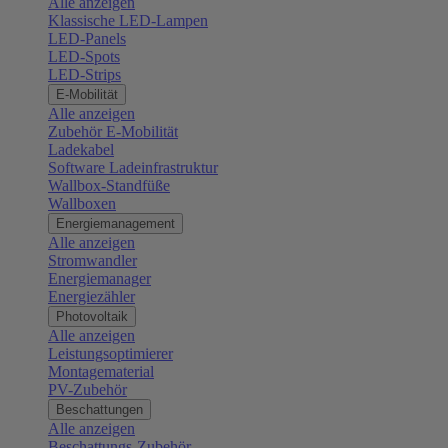
Alle anzeigen
Klassische LED-Lampen
LED-Panels
LED-Spots
LED-Strips
E-Mobilität
Alle anzeigen
Zubehör E-Mobilität
Ladekabel
Software Ladeinfrastruktur
Wallbox-Standfüße
Wallboxen
Energiemanagement
Alle anzeigen
Stromwandler
Energiemanager
Energiezähler
Photovoltaik
Alle anzeigen
Leistungsoptimierer
Montagematerial
PV-Zubehör
Beschattungen
Alle anzeigen
Beschattungs-Zubehör