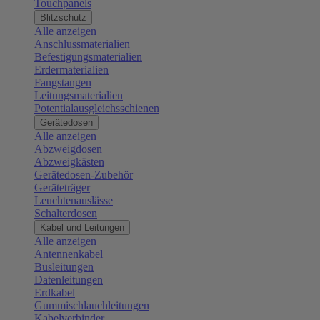
Touchpanels
Blitzschutz
Alle anzeigen
Anschlussmaterialien
Befestigungsmaterialien
Erdermaterialien
Fangstangen
Leitungsmaterialien
Potentialausgleichsschienen
Gerätedosen
Alle anzeigen
Abzweigdosen
Abzweigkästen
Gerätedosen-Zubehör
Geräteträger
Leuchtenauslässe
Schalterdosen
Kabel und Leitungen
Alle anzeigen
Antennenkabel
Busleitungen
Datenleitungen
Erdkabel
Gummischlauchleitungen
Kabelverbinder