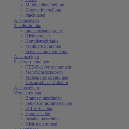
Multimediaverteilung
Netzwerkverteilung
Patchkabel
Alle anzeigen
Schaltschränke
Innenausbausysteme
Kleinverteiler
Komplettschränke
Modulare Schränke
Schaltschrank-Zubehör
Alle anzeigen
Steckvorrichtungen
CEE-Steckvorrichtungen
Mehrfachsteckdosen
Verlängerungsleitungen
Netzanschluss-Zubehör
Alle anzeigen
Verteilereinbau
Brandschutzschalter
Fehlerstromschutzschalter
FI-LS-Schalter
Hauptschalter
Installationsschütze
Kleinsteuerungen