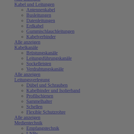
Kabel und Leitungen
Antennenkabel
Busleitungen
Datenleitungen
Erdkabel
Gummischlauchleitungen
Kabelverbinder
Alle anzeigen
Kabelkanäle
Brüstungskanäle
Leitungsführungskanäle
Sockelleisten
Verdrahtungskanäle
Alle anzeigen
Leitungsverlegung
Dübel und Schrauben
Kabelbinder und Isolierband
Profilschienen
Sammelhalter
Schellen
Flexible Schutzrohre
Alle anzeigen
Medientechnik
Empfangstechnik
LNBs