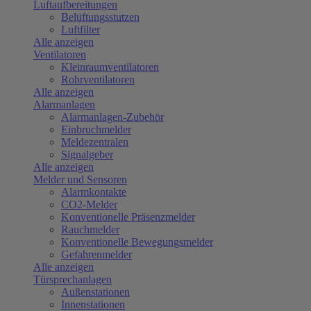
Luftaufbereitungen
Belüftungsstutzen
Luftfilter
Alle anzeigen
Ventilatoren
Kleinraumventilatoren
Rohrventilatoren
Alle anzeigen
Alarmanlagen
Alarmanlagen-Zubehör
Einbruchmelder
Meldezentralen
Signalgeber
Alle anzeigen
Melder und Sensoren
Alarmkontakte
CO2-Melder
Konventionelle Präsenzmelder
Rauchmelder
Konventionelle Bewegungsmelder
Gefahrenmelder
Alle anzeigen
Türsprechanlagen
Außenstationen
Innenstationen