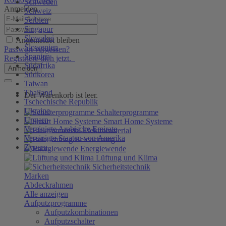
Schweden
Anmelden
Schweiz
Serbien
Singapur
Slowakei
Angemeldet bleiben
Slowenien
Passwort vergessen?
Spanien
Registriere dich jetzt.
Südafrika
Anmelden
Südkorea
Taiwan
Thailand
Der Warenkorb ist leer.
Tschechische Republik
Ukraine
Schalterprogramme
Ungarn
Smart Home Systeme
Vereinigte Arabische Emirate
Elektromaterial
Vereinigte Staaten von Amerika
Beleuchtung
Zypern
Energiewende
Lüftung und Klima
Sicherheitstechnik
Marken
Abdeckrahmen
Alle anzeigen
Aufputzprogramme
Aufputzkombinationen
Aufputzschalter