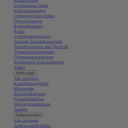
Hauptschalter
Installationsschütze
Kleinsteuerungen
Leitungsschutzschalter
Phasenschienen
Reihenklemmen
Relais
Schmelzsicherungen
Sonstige Installationsgeräte
Transformatoren und Netzteile
Treppenlichtautomaten
Überspannungsschutz
Installations-Zeitschaltuhren
Zähler
Werkzeuge
Alle anzeigen
Kabeleinzugshilfen
Messgeräte
Rohinstallationen
Schraubendreher
Werkzeugsortimente
Zangen
Außenleuchten
Alle anzeigen
Außenwandleuchten