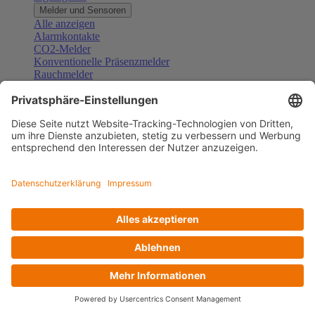
Melder und Sensoren
Alle anzeigen
Alarmkontakte
CO2-Melder
Konventionelle Präsenzmelder
Rauchmelder
Konventionelle Bewegungsmelder
Gefahrenmelder
Zubehör Melder und Sensoren
Türsprechanlagen
Alle anzeigen
Außenstationen
Innenstationen
Klingeltaster und Gongs
Sprechanlagen-Sets
Sprechanlagen-Systemmodule
Zubehör Türkommunikation
Videoüberwachung
Alle anzeigen
Überwachungskameras
Zubehör Videoüberwachung
Zutrittskontrolle
Alle anzeigen
Codetastaturen