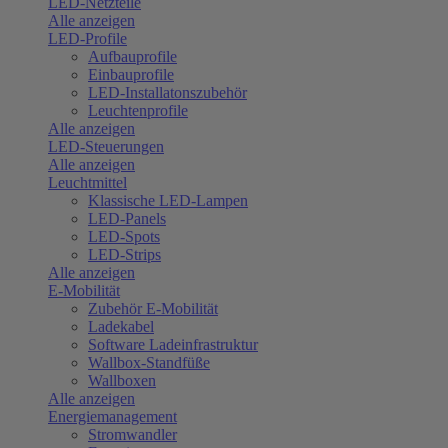
LED-Netzteile
Alle anzeigen
LED-Profile
Aufbauprofile
Einbauprofile
LED-Installatonszubehör
Leuchtenprofile
Alle anzeigen
LED-Steuerungen
Alle anzeigen
Leuchtmittel
Klassische LED-Lampen
LED-Panels
LED-Spots
LED-Strips
Alle anzeigen
E-Mobilität
Zubehör E-Mobilität
Ladekabel
Software Ladeinfrastruktur
Wallbox-Standfüße
Wallboxen
Alle anzeigen
Energiemanagement
Stromwandler