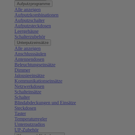
Aufputzprogramme
Alle anzeigen
Aufputzkombinationen
Aufputzschalter
Aufputzsteckdosen
Leergehäuse
Schalterzubehör
Unterputzeinsätze
Alle anzeigen
Anschlusssäulen
Antennendosen
Beleuchtungseinsätze
Dimmer
Jalousieeinsätze
Kommunikationseinsätze
Netzwerkdosen
Schalteinsätze
Schalter
Blindabdeckungen und Einsätze
Steckdosen
Taster
Temperaturregler
Unterputzradios
UP-Zubehör