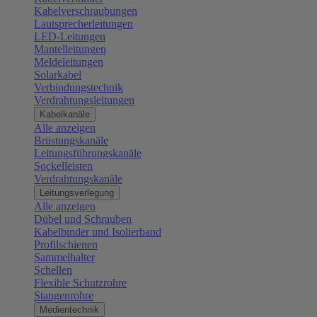
Kabelverschraubungen
Lautsprecherleitungen
LED-Leitungen
Mantelleitungen
Meldeleitungen
Solarkabel
Verbindungstechnik
Verdrahtungsleitungen
Kabelkanäle
Alle anzeigen
Brüstungskanäle
Leitungsführungskanäle
Sockelleisten
Verdrahtungskanäle
Leitungsverlegung
Alle anzeigen
Dübel und Schrauben
Kabelbinder und Isolierband
Profilschienen
Sammelhalter
Schellen
Flexible Schutzrohre
Stangenrohre
Medientechnik