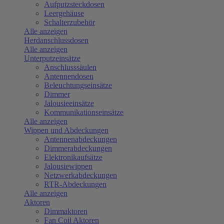
Aufputzsteckdosen
Leergehäuse
Schalterzubehör
Alle anzeigen
Herdanschlussdosen
Alle anzeigen
Unterputzeinsätze
Anschlusssäulen
Antennendosen
Beleuchtungseinsätze
Dimmer
Jalousieeinsätze
Kommunikationseinsätze
Alle anzeigen
Wippen und Abdeckungen
Antennenabdeckungen
Dimmerabdeckungen
Elektronikaufsätze
Jalousiewippen
Netzwerkabdeckungen
RTR-Abdeckungen
Alle anzeigen
Aktoren
Dimmaktoren
Fan Coil Aktoren