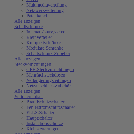
Multimediaverteilung
Netzwerkverteilung
Patchkabel
Alle anzeigen
Schaltschränke
Innenausbausysteme
Kleinverteiler
Komplettschränke
Modulare Schränke
Schaltschrank-Zubehör
Alle anzeigen
Steckvorrichtungen
CEE-Steckvorrichtungen
Mehrfachsteckdosen
Verlängerungsleitungen
Netzanschluss-Zubehör
Alle anzeigen
Verteilereinbau
Brandschutzschalter
Fehlerstromschutzschalter
FI-LS-Schalter
Hauptschalter
Installationsschütze
Kleinsteuerungen