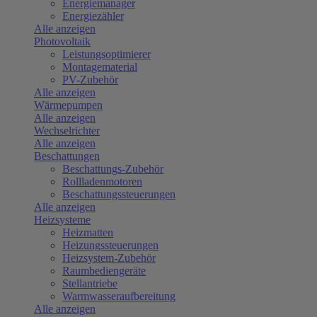
Energiemanager
Energiezähler
Alle anzeigen
Photovoltaik
Leistungsoptimierer
Montagematerial
PV-Zubehör
Alle anzeigen
Wärmepumpen
Alle anzeigen
Wechselrichter
Alle anzeigen
Beschattungen
Beschattungs-Zubehör
Rollladenmotoren
Beschattungssteuerungen
Alle anzeigen
Heizsysteme
Heizmatten
Heizungssteuerungen
Heizsystem-Zubehör
Raumbediengeräte
Stellantriebe
Warmwasseraufbereitung
Alle anzeigen