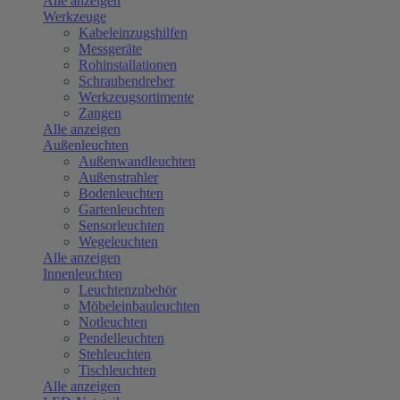
Alle anzeigen
Werkzeuge
Kabeleinzugshilfen
Messgeräte
Rohinstallationen
Schraubendreher
Werkzeugsortimente
Zangen
Alle anzeigen
Außenleuchten
Außenwandleuchten
Außenstrahler
Bodenleuchten
Gartenleuchten
Sensorleuchten
Wegeleuchten
Alle anzeigen
Innenleuchten
Leuchtenzubehör
Möbeleinbauleuchten
Notleuchten
Pendelleuchten
Stehleuchten
Tischleuchten
Alle anzeigen