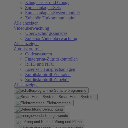
Klingeltaster und Gongs
Sprechanlagen-Sets
Sprechanlagen-Systemmodule
Zubehör Türkommunikation
Alle anzeigen
Videoüberwachung
Überwachungskameras
Zubehör Videoüberwachung
Alle anzeigen
Zutrittskontrolle
Codetastaturen
Fingerprint-Zutrittskontrollen
RFID und NFC
Lizenzen Türsprechanlagen
Zutrittskontroll-Zentralen
Zutrittskontroll-Zubehör
Alle anzeigen
Schalterprogramme
Smart Home Systeme
Elektromaterial
Beleuchtung
Energiewende
Lüftung und Klima