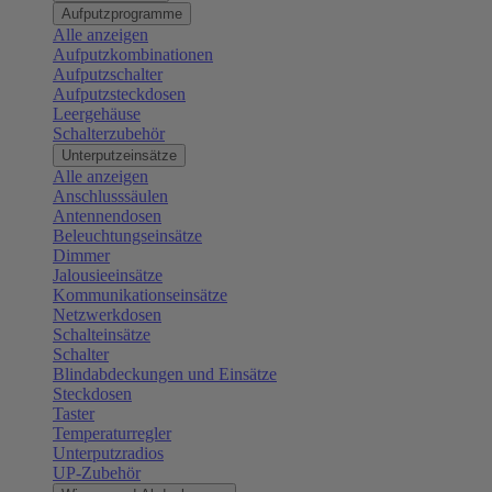
Aufputzprogramme
Alle anzeigen
Aufputzkombinationen
Aufputzschalter
Aufputzsteckdosen
Leergehäuse
Schalterzubehör
Unterputzeinsätze
Alle anzeigen
Anschlusssäulen
Antennendosen
Beleuchtungseinsätze
Dimmer
Jalousieeinsätze
Kommunikationseinsätze
Netzwerkdosen
Schalteinsätze
Schalter
Blindabdeckungen und Einsätze
Steckdosen
Taster
Temperaturregler
Unterputzradios
UP-Zubehör