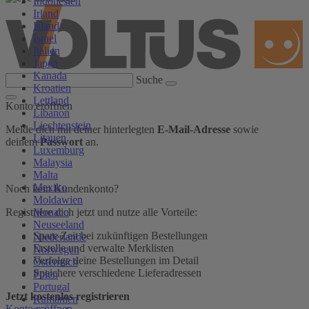
Indonesien
Irland
Island
Israel
Italien
Japan
Kanada
Suche
Kroatien
Lettland
Konto eröffnen
Libanon
Liechtenstein
Melde dich mit deiner hinterlegten
E-Mail-Adresse
sowie
Litauen
deinem
Passwort
an.
Luxemburg
Malaysia
Malta
Mexiko
Noch kein Kundenkonto?
Moldawien
Monaco
Registriere dich jetzt und nutze alle Vorteile:
Neuseeland
Spare Zeit bei zukünftigen Bestellungen
Niederlande
Erstelle und verwalte Merklisten
Norwegen
Verfolge deine Bestellungen im Detail
Österreich
Speichere verschiedene Lieferadressen
Polen
Portugal
Jetzt kostenlos registrieren
Rumänien
Konto eröffnen