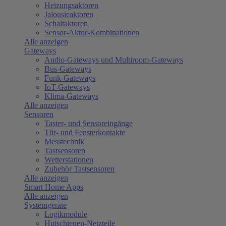
Heizungsaktoren
Jalousieaktoren
Schaltaktoren
Sensor-Aktor-Kombinationen
Alle anzeigen
Gateways
Audio-Gateways und Multiroom-Gateways
Bus-Gateways
Funk-Gateways
IoT-Gateways
Klima-Gateways
Alle anzeigen
Sensoren
Taster- und Sensoreingänge
Tür- und Fensterkontakte
Messtechnik
Tastsensoren
Wetterstationen
Zubehör Tastsensoren
Alle anzeigen
Smart Home Apps
Alle anzeigen
Systemgeräte
Logikmodule
Hutschienen-Netzteile