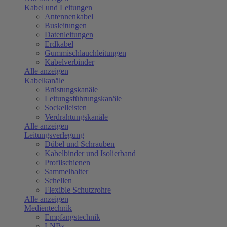
Kabel und Leitungen
Antennenkabel
Busleitungen
Datenleitungen
Erdkabel
Gummischlauchleitungen
Kabelverbinder
Alle anzeigen
Kabelkanäle
Brüstungskanäle
Leitungsführungskanäle
Sockelleisten
Verdrahtungskanäle
Alle anzeigen
Leitungsverlegung
Dübel und Schrauben
Kabelbinder und Isolierband
Profilschienen
Sammelhalter
Schellen
Flexible Schutzrohre
Alle anzeigen
Medientechnik
Empfangstechnik
LNBs