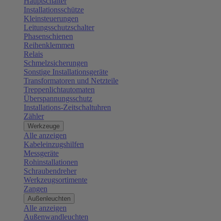
Hauptschalter
Installationsschütze
Kleinsteuerungen
Leitungsschutzschalter
Phasenschienen
Reihenklemmen
Relais
Schmelzsicherungen
Sonstige Installationsgeräte
Transformatoren und Netzteile
Treppenlichtautomaten
Überspannungsschutz
Installations-Zeitschaltuhren
Zähler
Werkzeuge
Alle anzeigen
Kabeleinzugshilfen
Messgeräte
Rohinstallationen
Schraubendreher
Werkzeugsortimente
Zangen
Außenleuchten
Alle anzeigen
Außenwandleuchten