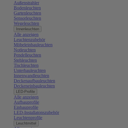
Außenstrahler
Bodenleuchten
Gartenleuchten
Sensorleuchten
Wegeleuchten
Innenleuchten
Alle anzeigen
Leuchtenzubehör
Möbeleinbauleuchten
Notleuchten
Pendelleuchten
Stehleuchten
Tischleuchten
Unterbauleuchten
Innenwandleuchten
Deckenaufbauleuchten
Deckeneinbauleuchten
LED-Profile
Alle anzeigen
Aufbauprofile
Einbauprofile
LED-Installatonszubehör
Leuchtenprofile
Leuchtmittel