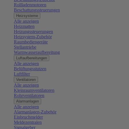
Rollladenmotoren
Beschattungssteuerungen
Heizsysteme
Alle anzeigen
Heizmatten
Heizungssteuerungen
Heizsystem-Zubehör
Raumbediengeräte
Stellantriebe
Warmwasseraufbereitung
Luftaufbereitungen
Alle anzeigen
Belüftungsstutzen
Luftfilter
Ventilatoren
Alle anzeigen
Kleinraumventilatoren
Rohrventilatoren
Alarmanlagen
Alle anzeigen
Alarmanlagen-Zubehör
Einbruchmelder
Meldezentralen
Signalgeber