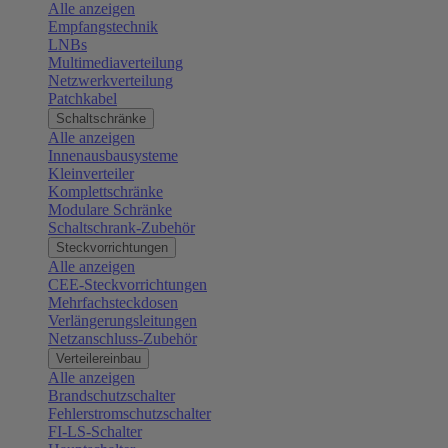
Alle anzeigen
Empfangstechnik
LNBs
Multimediaverteilung
Netzwerkverteilung
Patchkabel
Schaltschränke
Alle anzeigen
Innenausbausysteme
Kleinverteiler
Komplettschränke
Modulare Schränke
Schaltschrank-Zubehör
Steckvorrichtungen
Alle anzeigen
CEE-Steckvorrichtungen
Mehrfachsteckdosen
Verlängerungsleitungen
Netzanschluss-Zubehör
Verteilereinbau
Alle anzeigen
Brandschutzschalter
Fehlerstromschutzschalter
FI-LS-Schalter