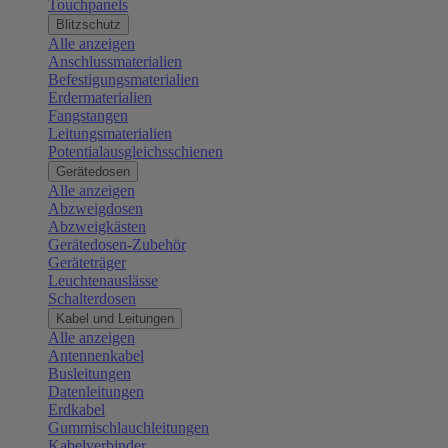
Touchpanels
Blitzschutz
Alle anzeigen
Anschlussmaterialien
Befestigungsmaterialien
Erdermaterialien
Fangstangen
Leitungsmaterialien
Potentialausgleichsschienen
Gerätedosen
Alle anzeigen
Abzweigdosen
Abzweigkästen
Gerätedosen-Zubehör
Geräteträger
Leuchtenauslässe
Schalterdosen
Kabel und Leitungen
Alle anzeigen
Antennenkabel
Busleitungen
Datenleitungen
Erdkabel
Gummischlauchleitungen
Kabelverbinder