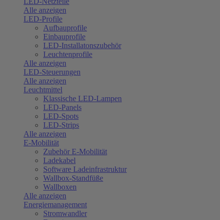
LED-Netzteile
Alle anzeigen
LED-Profile
Aufbauprofile
Einbauprofile
LED-Installatonszubehör
Leuchtenprofile
Alle anzeigen
LED-Steuerungen
Alle anzeigen
Leuchtmittel
Klassische LED-Lampen
LED-Panels
LED-Spots
LED-Strips
Alle anzeigen
E-Mobilität
Zubehör E-Mobilität
Ladekabel
Software Ladeinfrastruktur
Wallbox-Standfüße
Wallboxen
Alle anzeigen
Energiemanagement
Stromwandler