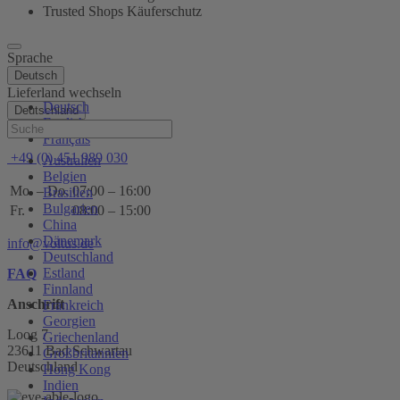
Trusted Shops Käuferschutz
Sprache
Deutsch
Lieferland wechseln
Deutsch
Deutschland
English
Hilfe
Français
+49 (0) 451 989 030
Australien
Belgien
Mo. – Do.
07:00 – 16:00
Brasilien
Bulgarien
Fr.
08:00 – 15:00
China
Dänemark
info@voltus.de
Deutschland
Estland
FAQ
Finnland
Anschrift
Frankreich
Georgien
Loog 7
Griechenland
23611 Bad Schwartau
Großbritannien
Deutschland
Hong Kong
Indien