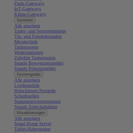
Funk-Gateways
IoT-Gateways
Klima-Gateways
Sensoren
Alle anzeigen
Taster- und Sensoreingänge
Tür- und Fensterkontakte
Messtechnik
Tastsensoren
Wetterstationen
Zubehör Tastsensoren
Smarte Bewegungsmelder
Smarte Präsenzmelder
Systemgeräte
Alle anzeigen
Logikmodule
Hutschienen-Netzteile
Schnittstellen
Spannungsversorgungen
Smarte Zeitschaltuhren
Visualisierungen
Alle anzeigen
Smart Home Server
Tablet-Halterungen