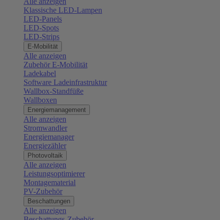
Alle anzeigen
Klassische LED-Lampen
LED-Panels
LED-Spots
LED-Strips
E-Mobilität
Alle anzeigen
Zubehör E-Mobilität
Ladekabel
Software Ladeinfrastruktur
Wallbox-Standfüße
Wallboxen
Energiemanagement
Alle anzeigen
Stromwandler
Energiemanager
Energiezähler
Photovoltaik
Alle anzeigen
Leistungsoptimierer
Montagematerial
PV-Zubehör
Beschattungen
Alle anzeigen
Beschattungs-Zubehör