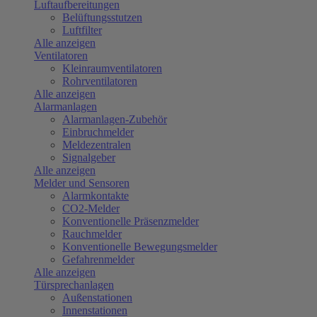
Luftaufbereitungen
Belüftungsstutzen
Luftfilter
Alle anzeigen
Ventilatoren
Kleinraumventilatoren
Rohrventilatoren
Alle anzeigen
Alarmanlagen
Alarmanlagen-Zubehör
Einbruchmelder
Meldezentralen
Signalgeber
Alle anzeigen
Melder und Sensoren
Alarmkontakte
CO2-Melder
Konventionelle Präsenzmelder
Rauchmelder
Konventionelle Bewegungsmelder
Gefahrenmelder
Alle anzeigen
Türsprechanlagen
Außenstationen
Innenstationen