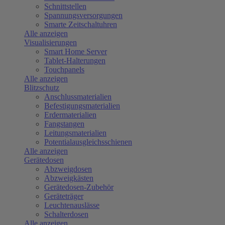
Schnittstellen
Spannungsversorgungen
Smarte Zeitschaltuhren
Alle anzeigen
Visualisierungen
Smart Home Server
Tablet-Halterungen
Touchpanels
Alle anzeigen
Blitzschutz
Anschlussmaterialien
Befestigungsmaterialien
Erdermaterialien
Fangstangen
Leitungsmaterialien
Potentialausgleichsschienen
Alle anzeigen
Gerätedosen
Abzweigdosen
Abzweigkästen
Gerätedosen-Zubehör
Geräteträger
Leuchtenauslässe
Schalterdosen
Alle anzeigen