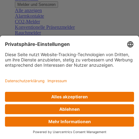
Melder und Sensoren
Alle anzeigen
Alarmkontakte
CO2-Melder
Konventionelle Präsenzmelder
Rauchmelder
Konventionelle Bewegungsmelder
Gefahrenmelder
Zubehör Melder und Sensoren
Türsprechanlagen
Alle anzeigen
Außenstationen
Innenstationen
Klingeltaster und Gongs
Sprechanlagen-Sets
Sprechanlagen-Systemmodule
Zubehör Türkommunikation
Videoüberwachung
Alle anzeigen
Überwachungskameras
Zubehör Videoüberwachung
Zutrittskontrolle
Alle anzeigen
Codetastaturen