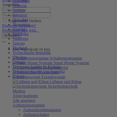
Schweden
Anmelden
Schweiz
Serbien
Singapur
Slowakei
Angemeldet bleiben
Slowenien
Passwort vergessen?
Spanien
Registriere dich jetzt.
Südafrika
Anmelden
Südkorea
Taiwan
Thailand
Der Warenkorb ist leer.
Tschechische Republik
Ukraine
Schalterprogramme
Ungarn
Smart Home Systeme
Vereinigte Arabische Emirate
Elektromaterial
Vereinigte Staaten von Amerika
Beleuchtung
Zypern
Energiewende
Lüftung und Klima
Sicherheitstechnik
Marken
Abdeckrahmen
Alle anzeigen
Aufputzprogramme
Aufputzkombinationen
Aufputzschalter