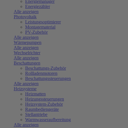
Energiemanager
Energiezähler
Alle anzeigen
Photovoltaik
Leistungsoptimierer
Montagematerial
PV-Zubehör
Alle anzeigen
Wärmepumpen
Alle anzeigen
Wechselrichter
Alle anzeigen
Beschattungen
Beschattungs-Zubehör
Rollladenmotoren
Beschattungssteuerungen
Alle anzeigen
Heizsysteme
Heizmatten
Heizungssteuerungen
Heizsystem-Zubehör
Raumbediengeräte
Stellantriebe
Warmwasseraufbereitung
Alle anzeigen