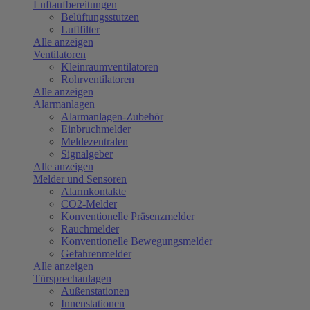
Luftaufbereitungen
Belüftungsstutzen
Luftfilter
Alle anzeigen
Ventilatoren
Kleinraumventilatoren
Rohrventilatoren
Alle anzeigen
Alarmanlagen
Alarmanlagen-Zubehör
Einbruchmelder
Meldezentralen
Signalgeber
Alle anzeigen
Melder und Sensoren
Alarmkontakte
CO2-Melder
Konventionelle Präsenzmelder
Rauchmelder
Konventionelle Bewegungsmelder
Gefahrenmelder
Alle anzeigen
Türsprechanlagen
Außenstationen
Innenstationen