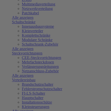
Multimediaverteilung
Netzwerkverteilung
Patchkabel
Alle anzeigen
Schaltschränke
Innenausbausysteme
Kleinverteiler
Komplettschränke
Modulare Schränke
Schaltschrank-Zubehör
Alle anzeigen
Steckvorrichtungen
CEE-Steckvorrichtungen
Mehrfachsteckdosen
Verlängerungsleitungen
Netzanschluss-Zubehör
Alle anzeigen
Verteilereinbau
Brandschutzschalter
Fehlerstromschutzschalter
FI-LS-Schalter
Hauptschalter
Installationsschütze
Kleinsteuerungen