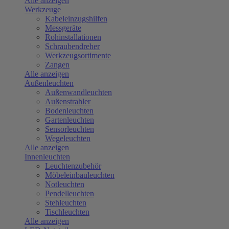
Alle anzeigen
Werkzeuge
Kabeleinzugshilfen
Messgeräte
Rohinstallationen
Schraubendreher
Werkzeugsortimente
Zangen
Alle anzeigen
Außenleuchten
Außenwandleuchten
Außenstrahler
Bodenleuchten
Gartenleuchten
Sensorleuchten
Wegeleuchten
Alle anzeigen
Innenleuchten
Leuchtenzubehör
Möbeleinbauleuchten
Notleuchten
Pendelleuchten
Stehleuchten
Tischleuchten
Alle anzeigen