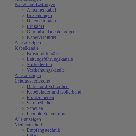
Kabel und Leitungen
Antennenkabel
Busleitungen
Datenleitungen
Erdkabel
Gummischlauchleitungen
Kabelverbinder
Alle anzeigen
Kabelkanäle
Brüstungskanäle
Leitungsführungskanäle
Sockelleisten
Verdrahtungskanäle
Alle anzeigen
Leitungsverlegung
Dübel und Schrauben
Kabelbinder und Isolierband
Profilschienen
Sammelhalter
Schellen
Flexible Schutzrohre
Alle anzeigen
Medientechnik
Empfangstechnik
LNBs