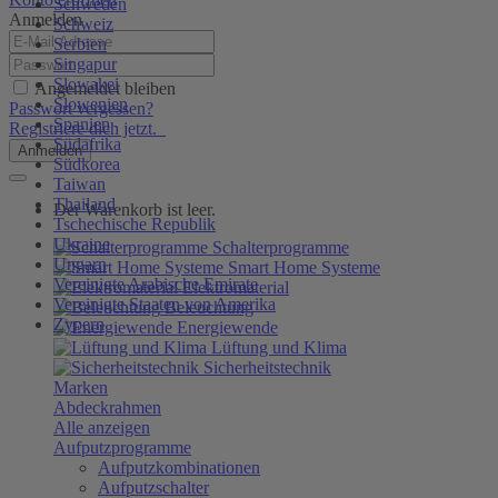
Schweden
Anmelden
Schweiz
Serbien
Singapur
Slowakei
Angemeldet bleiben
Slowenien
Passwort vergessen?
Spanien
Registriere dich jetzt.
Südafrika
Anmelden
Südkorea
Taiwan
Thailand
Der Warenkorb ist leer.
Tschechische Republik
Ukraine
Schalterprogramme
Ungarn
Smart Home Systeme
Vereinigte Arabische Emirate
Elektromaterial
Vereinigte Staaten von Amerika
Beleuchtung
Zypern
Energiewende
Lüftung und Klima
Sicherheitstechnik
Marken
Abdeckrahmen
Alle anzeigen
Aufputzprogramme
Aufputzkombinationen
Aufputzschalter