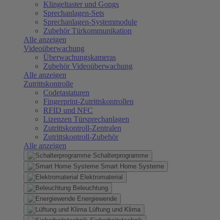
Klingeltaster und Gongs
Sprechanlagen-Sets
Sprechanlagen-Systemmodule
Zubehör Türkommunikation
Alle anzeigen
Videoüberwachung
Überwachungskameras
Zubehör Videoüberwachung
Alle anzeigen
Zutrittskontrolle
Codetastaturen
Fingerprint-Zutrittskontrollen
RFID und NFC
Lizenzen Türsprechanlagen
Zutrittskontroll-Zentralen
Zutrittskontroll-Zubehör
Alle anzeigen
Schalterprogramme
Smart Home Systeme
Elektromaterial
Beleuchtung
Energiewende
Lüftung und Klima