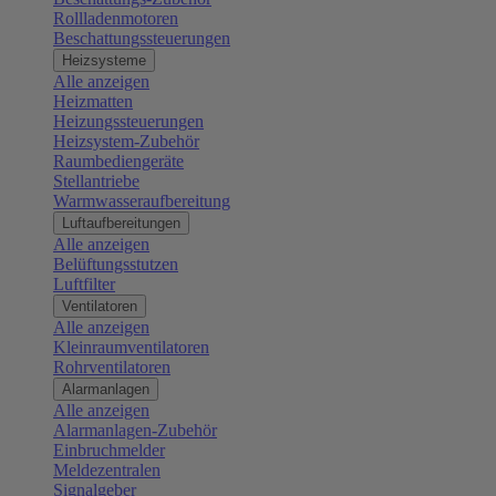
Rollladenmotoren
Beschattungssteuerungen
Heizsysteme
Alle anzeigen
Heizmatten
Heizungssteuerungen
Heizsystem-Zubehör
Raumbediengeräte
Stellantriebe
Warmwasseraufbereitung
Luftaufbereitungen
Alle anzeigen
Belüftungsstutzen
Luftfilter
Ventilatoren
Alle anzeigen
Kleinraumventilatoren
Rohrventilatoren
Alarmanlagen
Alle anzeigen
Alarmanlagen-Zubehör
Einbruchmelder
Meldezentralen
Signalgeber