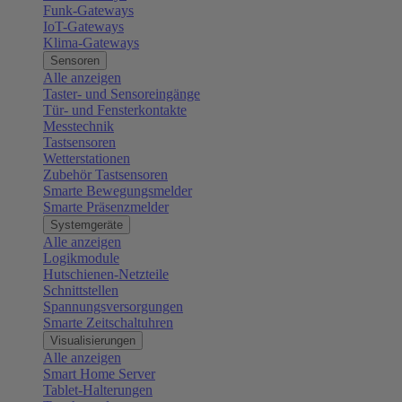
Funk-Gateways
IoT-Gateways
Klima-Gateways
Sensoren
Alle anzeigen
Taster- und Sensoreingänge
Tür- und Fensterkontakte
Messtechnik
Tastsensoren
Wetterstationen
Zubehör Tastsensoren
Smarte Bewegungsmelder
Smarte Präsenzmelder
Systemgeräte
Alle anzeigen
Logikmodule
Hutschienen-Netzteile
Schnittstellen
Spannungsversorgungen
Smarte Zeitschaltuhren
Visualisierungen
Alle anzeigen
Smart Home Server
Tablet-Halterungen