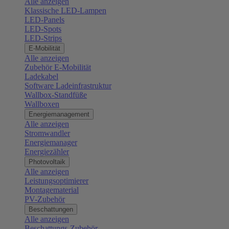
Alle anzeigen
Klassische LED-Lampen
LED-Panels
LED-Spots
LED-Strips
E-Mobilität
Alle anzeigen
Zubehör E-Mobilität
Ladekabel
Software Ladeinfrastruktur
Wallbox-Standfüße
Wallboxen
Energiemanagement
Alle anzeigen
Stromwandler
Energiemanager
Energiezähler
Photovoltaik
Alle anzeigen
Leistungsoptimierer
Montagematerial
PV-Zubehör
Beschattungen
Alle anzeigen
Beschattungs-Zubehör