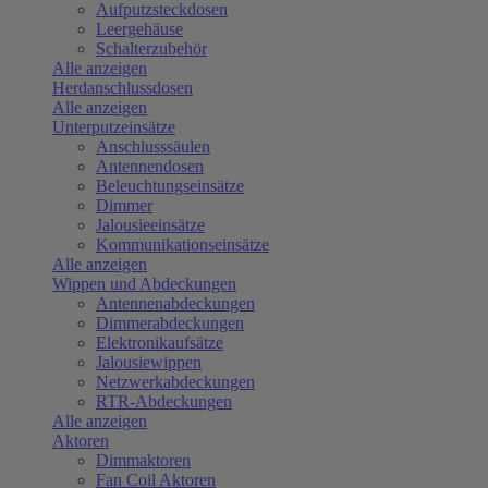
Aufputzsteckdosen
Leergehäuse
Schalterzubehör
Alle anzeigen
Herdanschlussdosen
Alle anzeigen
Unterputzeinsätze
Anschlusssäulen
Antennendosen
Beleuchtungseinsätze
Dimmer
Jalousieeinsätze
Kommunikationseinsätze
Alle anzeigen
Wippen und Abdeckungen
Antennenabdeckungen
Dimmerabdeckungen
Elektronikaufsätze
Jalousiewippen
Netzwerkabdeckungen
RTR-Abdeckungen
Alle anzeigen
Aktoren
Dimmaktoren
Fan Coil Aktoren