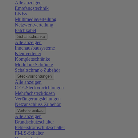
Alle anzeigen
Empfangstechnik
LNBs
Multimediaverteilung
Netzwerkverteilung
Patchkabel
Schaltschränke
Alle anzeigen
Innenausbausysteme
Kleinverteiler
Komplettschränke
Modulare Schränke
Schaltschrank-Zubehör
Steckvorrichtungen
Alle anzeigen
CEE-Steckvorrichtungen
Mehrfachsteckdosen
Verlängerungsleitungen
Netzanschluss-Zubehör
Verteilereinbau
Alle anzeigen
Brandschutzschalter
Fehlerstromschutzschalter
FI-LS-Schalter