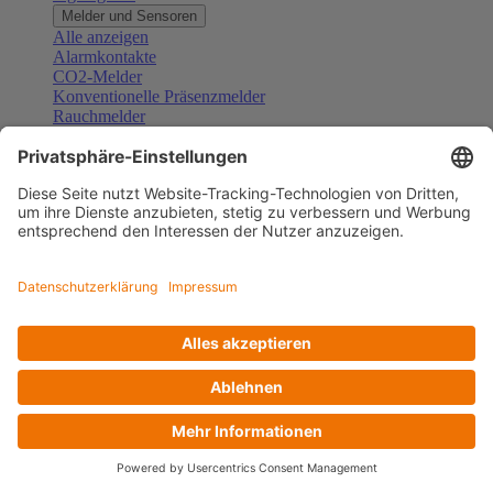
Melder und Sensoren
Alle anzeigen
Alarmkontakte
CO2-Melder
Konventionelle Präsenzmelder
Rauchmelder
Konventionelle Bewegungsmelder
Gefahrenmelder
Zubehör Melder und Sensoren
Türsprechanlagen
Alle anzeigen
Außenstationen
Innenstationen
Klingeltaster und Gongs
Sprechanlagen-Sets
Sprechanlagen-Systemmodule
Zubehör Türkommunikation
Videoüberwachung
Alle anzeigen
Überwachungskameras
Zubehör Videoüberwachung
Zutrittskontrolle
Alle anzeigen
Codetastaturen