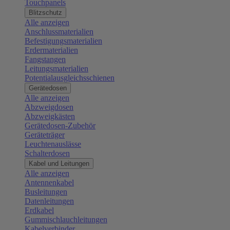
Touchpanels
Blitzschutz
Alle anzeigen
Anschlussmaterialien
Befestigungsmaterialien
Erdermaterialien
Fangstangen
Leitungsmaterialien
Potentialausgleichsschienen
Gerätedosen
Alle anzeigen
Abzweigdosen
Abzweigkästen
Gerätedosen-Zubehör
Geräteträger
Leuchtenauslässe
Schalterdosen
Kabel und Leitungen
Alle anzeigen
Antennenkabel
Busleitungen
Datenleitungen
Erdkabel
Gummischlauchleitungen
Kabelverbinder