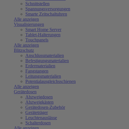
Schnittstellen
Spannungsversorgungen
Smarte Zeitschaltuhren
Alle anzeigen
Visualisierungen
Smart Home Server
Tablet-Halterungen
Touchpanels
Alle anzeigen
Blitzschutz
Anschlussmaterialien
Befestigungsmaterialien
Erdermaterialien
Fangstangen
Leitungsmaterialien
Potentialausgleichsschienen
Alle anzeigen
Gerätedosen
Abzweigdosen
Abzweigkästen
Gerätedosen-Zubehör
Geräteträger
Leuchtenauslässe
Schalterdosen
Alle anzeigen