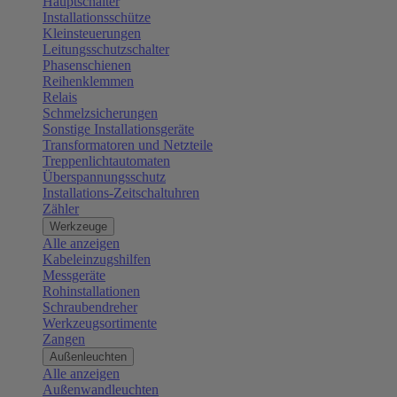
Hauptschalter
Installationsschütze
Kleinsteuerungen
Leitungsschutzschalter
Phasenschienen
Reihenklemmen
Relais
Schmelzsicherungen
Sonstige Installationsgeräte
Transformatoren und Netzteile
Treppenlichtautomaten
Überspannungsschutz
Installations-Zeitschaltuhren
Zähler
Werkzeuge
Alle anzeigen
Kabeleinzugshilfen
Messgeräte
Rohinstallationen
Schraubendreher
Werkzeugsortimente
Zangen
Außenleuchten
Alle anzeigen
Außenwandleuchten