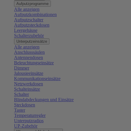
Aufputzprogramme
Alle anzeigen
Aufputzkombinationen
Aufputzschalter
Aufputzsteckdosen
Leergehäuse
Schalterzubehör
Unterputzeinsätze
Alle anzeigen
Anschlusssäulen
Antennendosen
Beleuchtungseinsätze
Dimmer
Jalousieeinsätze
Kommunikationseinsätze
Netzwerkdosen
Schalteinsätze
Schalter
Blindabdeckungen und Einsätze
Steckdosen
Taster
Temperaturregler
Unterputzradios
UP-Zubehör