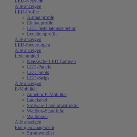
LED-Netzteile
Alle anzeigen
LED-Profile
Aufbauprofile
Einbauprofile
LED-Installatonszubehör
Leuchtenprofile
Alle anzeigen
LED-Steuerungen
Alle anzeigen
Leuchtmittel
Klassische LED-Lampen
LED-Panels
LED-Spots
LED-Strips
Alle anzeigen
E-Mobilität
Zubehör E-Mobilität
Ladekabel
Software Ladeinfrastruktur
Wallbox-Standfüße
Wallboxen
Alle anzeigen
Energiemanagement
Stromwandler