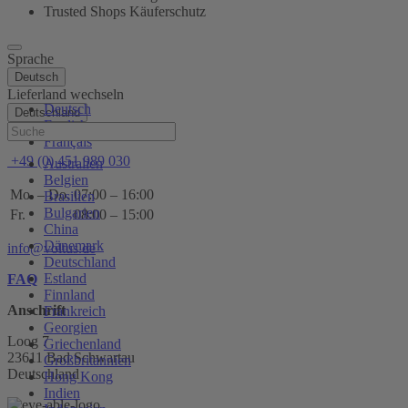
Trusted Shops Käuferschutz
Sprache
Deutsch
Lieferland wechseln
Deutsch
Deutschland
English
Hilfe
Français
+49 (0) 451 989 030
Australien
Belgien
Mo. – Do.
07:00 – 16:00
Brasilien
Bulgarien
Fr.
08:00 – 15:00
China
Dänemark
info@voltus.de
Deutschland
Estland
FAQ
Finnland
Anschrift
Frankreich
Georgien
Loog 7
Griechenland
23611 Bad Schwartau
Großbritannien
Deutschland
Hong Kong
Indien