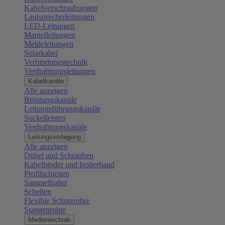
Kabelverschraubungen
Lautsprecherleitungen
LED-Leitungen
Mantelleitungen
Meldeleitungen
Solarkabel
Verbindungstechnik
Verdrahtungsleitungen
Kabelkanäle
Alle anzeigen
Brüstungskanäle
Leitungsführungskanäle
Sockelleisten
Verdrahtungskanäle
Leitungsverlegung
Alle anzeigen
Dübel und Schrauben
Kabelbinder und Isolierband
Profilschienen
Sammelhalter
Schellen
Flexible Schutzrohre
Stangenrohre
Medientechnik