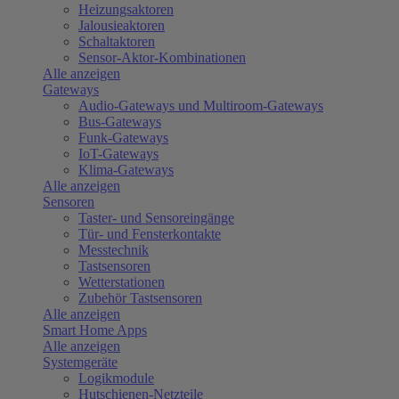
Heizungsaktoren
Jalousieaktoren
Schaltaktoren
Sensor-Aktor-Kombinationen
Alle anzeigen
Gateways
Audio-Gateways und Multiroom-Gateways
Bus-Gateways
Funk-Gateways
IoT-Gateways
Klima-Gateways
Alle anzeigen
Sensoren
Taster- und Sensoreingänge
Tür- und Fensterkontakte
Messtechnik
Tastsensoren
Wetterstationen
Zubehör Tastsensoren
Alle anzeigen
Smart Home Apps
Alle anzeigen
Systemgeräte
Logikmodule
Hutschienen-Netzteile