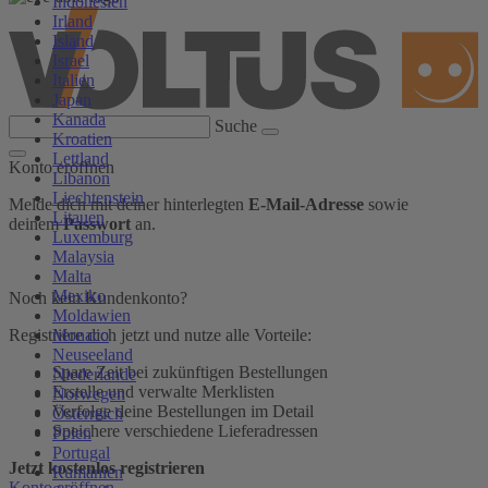
Indonesien
Irland
Island
Israel
Italien
Japan
Kanada
Suche
Kroatien
Lettland
Konto eröffnen
Libanon
Liechtenstein
Melde dich mit deiner hinterlegten
E-Mail-Adresse
sowie
Litauen
deinem
Passwort
an.
Luxemburg
Malaysia
Malta
Mexiko
Noch kein Kundenkonto?
Moldawien
Monaco
Registriere dich jetzt und nutze alle Vorteile:
Neuseeland
Spare Zeit bei zukünftigen Bestellungen
Niederlande
Erstelle und verwalte Merklisten
Norwegen
Verfolge deine Bestellungen im Detail
Österreich
Speichere verschiedene Lieferadressen
Polen
Portugal
Jetzt kostenlos registrieren
Rumänien
Konto eröffnen