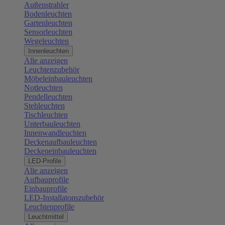
Außenstrahler
Bodenleuchten
Gartenleuchten
Sensorleuchten
Wegeleuchten
Innenleuchten
Alle anzeigen
Leuchtenzubehör
Möbeleinbauleuchten
Notleuchten
Pendelleuchten
Stehleuchten
Tischleuchten
Unterbauleuchten
Innenwandleuchten
Deckenaufbauleuchten
Deckeneinbauleuchten
LED-Profile
Alle anzeigen
Aufbauprofile
Einbauprofile
LED-Installatonszubehör
Leuchtenprofile
Leuchtmittel