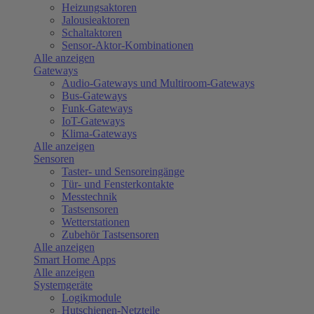
Heizungsaktoren
Jalousieaktoren
Schaltaktoren
Sensor-Aktor-Kombinationen
Alle anzeigen
Gateways
Audio-Gateways und Multiroom-Gateways
Bus-Gateways
Funk-Gateways
IoT-Gateways
Klima-Gateways
Alle anzeigen
Sensoren
Taster- und Sensoreingänge
Tür- und Fensterkontakte
Messtechnik
Tastsensoren
Wetterstationen
Zubehör Tastsensoren
Alle anzeigen
Smart Home Apps
Alle anzeigen
Systemgeräte
Logikmodule
Hutschienen-Netzteile