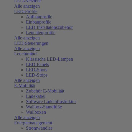
LED-Netzteile
Alle anzeigen
LED-Profile
Aufbauprofile
Einbauprofile
LED-Installatonszubehör
Leuchtenprofile
Alle anzeigen
LED-Steuerungen
Alle anzeigen
Leuchtmittel
Klassische LED-Lampen
LED-Panels
LED-Spots
LED-Strips
Alle anzeigen
E-Mobilität
Zubehör E-Mobilität
Ladekabel
Software Ladeinfrastruktur
Wallbox-Standfüße
Wallboxen
Alle anzeigen
Energiemanagement
Stromwandler