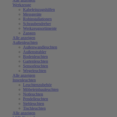
Alle anzeigen
Werkzeuge
Kabeleinzugshilfen
Messgeräte
Rohinstallationen
Schraubendreher
Werkzeugsortimente
Zangen
Alle anzeigen
Außenleuchten
Außenwandleuchten
Außenstrahler
Bodenleuchten
Gartenleuchten
Sensorleuchten
Wegeleuchten
Alle anzeigen
Innenleuchten
Leuchtenzubehör
Möbeleinbauleuchten
Notleuchten
Pendelleuchten
Stehleuchten
Tischleuchten
Alle anzeigen