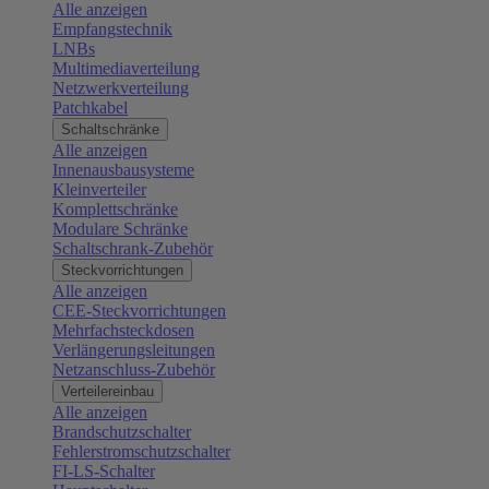
Alle anzeigen
Empfangstechnik
LNBs
Multimediaverteilung
Netzwerkverteilung
Patchkabel
Schaltschränke
Alle anzeigen
Innenausbausysteme
Kleinverteiler
Komplettschränke
Modulare Schränke
Schaltschrank-Zubehör
Steckvorrichtungen
Alle anzeigen
CEE-Steckvorrichtungen
Mehrfachsteckdosen
Verlängerungsleitungen
Netzanschluss-Zubehör
Verteilereinbau
Alle anzeigen
Brandschutzschalter
Fehlerstromschutzschalter
FI-LS-Schalter