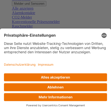
Melder und Sensoren
Alle anzeigen
Alarmkontakte
CO2-Melder
Konventionelle Präsenzmelder
Rauchmelder
Konventionelle Bewegungsmelder
Gefahrenmelder
Zubehör Melder und Sensoren
Türsprechanlagen
Alle anzeigen
Außenstationen
Innenstationen
Klingeltaster und Gongs
Sprechanlagen-Sets
Sprechanlagen-Systemmodule
Zubehör Türkommunikation
Videoüberwachung
Alle anzeigen
Überwachungskameras
Zubehör Videoüberwachung
Zutrittskontrolle
Alle anzeigen
Codetastaturen