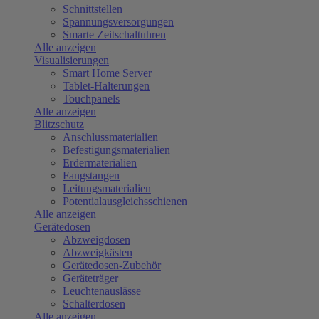
Schnittstellen
Spannungsversorgungen
Smarte Zeitschaltuhren
Alle anzeigen
Visualisierungen
Smart Home Server
Tablet-Halterungen
Touchpanels
Alle anzeigen
Blitzschutz
Anschlussmaterialien
Befestigungsmaterialien
Erdermaterialien
Fangstangen
Leitungsmaterialien
Potentialausgleichsschienen
Alle anzeigen
Gerätedosen
Abzweigdosen
Abzweigkästen
Gerätedosen-Zubehör
Geräteträger
Leuchtenauslässe
Schalterdosen
Alle anzeigen