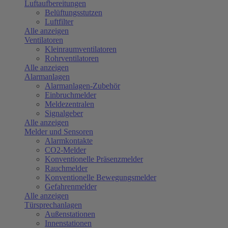
Luftaufbereitungen
Belüftungsstutzen
Luftfilter
Alle anzeigen
Ventilatoren
Kleinraumventilatoren
Rohrventilatoren
Alle anzeigen
Alarmanlagen
Alarmanlagen-Zubehör
Einbruchmelder
Meldezentralen
Signalgeber
Alle anzeigen
Melder und Sensoren
Alarmkontakte
CO2-Melder
Konventionelle Präsenzmelder
Rauchmelder
Konventionelle Bewegungsmelder
Gefahrenmelder
Alle anzeigen
Türsprechanlagen
Außenstationen
Innenstationen