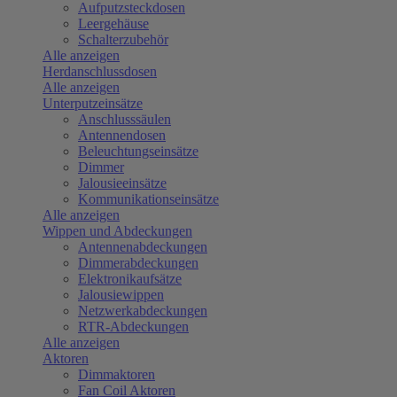
Aufputzsteckdosen
Leergehäuse
Schalterzubehör
Alle anzeigen
Herdanschlussdosen
Alle anzeigen
Unterputzeinsätze
Anschlusssäulen
Antennendosen
Beleuchtungseinsätze
Dimmer
Jalousieeinsätze
Kommunikationseinsätze
Alle anzeigen
Wippen und Abdeckungen
Antennenabdeckungen
Dimmerabdeckungen
Elektronikaufsätze
Jalousiewippen
Netzwerkabdeckungen
RTR-Abdeckungen
Alle anzeigen
Aktoren
Dimmaktoren
Fan Coil Aktoren