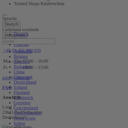
Trusted Shops Käuferschutz
Sprache
Deutsch
Lieferland wechseln
Deutsch
Deutschland
English
Hilfe
Français
+49 (0) 451 989 030
Australien
Belgien
Mo. – Do.
07:00 – 16:00
Brasilien
Bulgarien
Fr.
08:00 – 15:00
China
Dänemark
info@voltus.de
Deutschland
Estland
FAQ
Finnland
Anschrift
Frankreich
Georgien
Loog 7
Griechenland
23611 Bad Schwartau
Großbritannien
Deutschland
Hong Kong
Indien