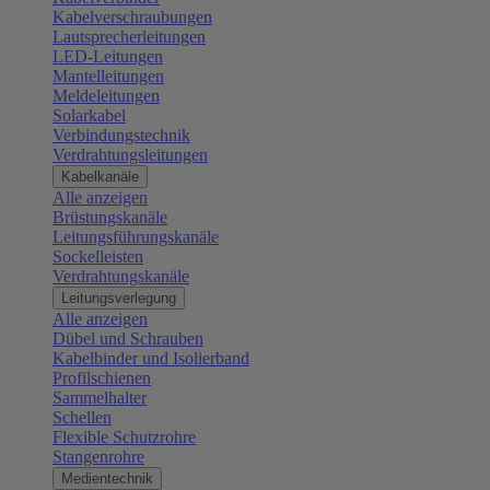
Kabelverschraubungen
Lautsprecherleitungen
LED-Leitungen
Mantelleitungen
Meldeleitungen
Solarkabel
Verbindungstechnik
Verdrahtungsleitungen
Kabelkanäle
Alle anzeigen
Brüstungskanäle
Leitungsführungskanäle
Sockelleisten
Verdrahtungskanäle
Leitungsverlegung
Alle anzeigen
Dübel und Schrauben
Kabelbinder und Isolierband
Profilschienen
Sammelhalter
Schellen
Flexible Schutzrohre
Stangenrohre
Medientechnik