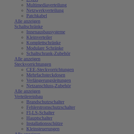
Multimediaverteilung
Netzwerkverteilung
Patchkabel
Alle anzeigen
Schaltschränke
Innenausbausysteme
Kleinverteiler
Komplettschränke
Modulare Schränke
Schaltschrank-Zubehör
Alle anzeigen
Steckvorrichtungen
CEE-Steckvorrichtungen
Mehrfachsteckdosen
Verlängerungsleitungen
Netzanschluss-Zubehör
Alle anzeigen
Verteilereinbau
Brandschutzschalter
Fehlerstromschutzschalter
FI-LS-Schalter
Hauptschalter
Installationsschütze
Kleinsteuerungen