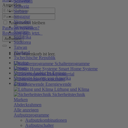
Schweden
Anmelden
Schweiz
Serbien
Singapur
Slowakei
Angemeldet bleiben
Slowenien
Passwort vergessen?
Spanien
Registriere dich jetzt.
Südafrika
Anmelden
Südkorea
Taiwan
Thailand
Der Warenkorb ist leer.
Tschechische Republik
Ukraine
Schalterprogramme
Ungarn
Smart Home Systeme
Vereinigte Arabische Emirate
Elektromaterial
Vereinigte Staaten von Amerika
Beleuchtung
Zypern
Energiewende
Lüftung und Klima
Sicherheitstechnik
Marken
Abdeckrahmen
Alle anzeigen
Aufputzprogramme
Aufputzkombinationen
Aufputzschalter