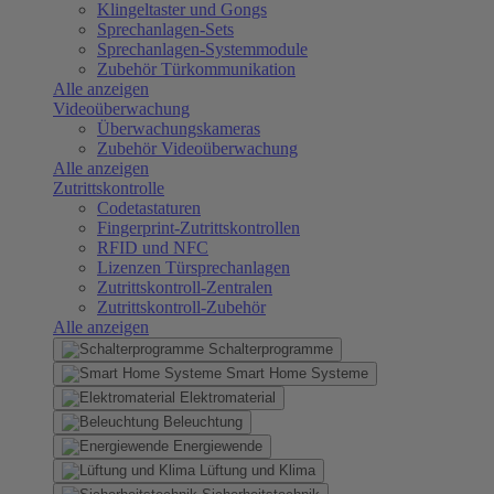
Klingeltaster und Gongs
Sprechanlagen-Sets
Sprechanlagen-Systemmodule
Zubehör Türkommunikation
Alle anzeigen
Videoüberwachung
Überwachungskameras
Zubehör Videoüberwachung
Alle anzeigen
Zutrittskontrolle
Codetastaturen
Fingerprint-Zutrittskontrollen
RFID und NFC
Lizenzen Türsprechanlagen
Zutrittskontroll-Zentralen
Zutrittskontroll-Zubehör
Alle anzeigen
Schalterprogramme
Smart Home Systeme
Elektromaterial
Beleuchtung
Energiewende
Lüftung und Klima