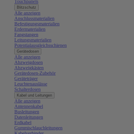
Touchpanels
Blitzschutz
Alle anzeigen
Anschlussmaterialien
Befestigungsmaterialien
Erdermaterialien
Fangstangen
Leitungsmaterialien
Potentialausgleichsschienen
Gerätedosen
Alle anzeigen
Abzweigdosen
Abzweigkästen
Gerätedosen-Zubehör
Geräteträger
Leuchtenauslässe
Schalterdosen
Kabel und Leitungen
Alle anzeigen
Antennenkabel
Busleitungen
Datenleitungen
Erdkabel
Gummischlauchleitungen
Kabelverbinder