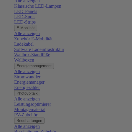
Alle anzeigen
Klassische LED-Lampen
LED-Panels
LED-Spots
LED-Strips
E-Mobilität
Alle anzeigen
Zubehör E-Mobilität
Ladekabel
Software Ladeinfrastruktur
Wallbox-Standfüße
Wallboxen
Energiemanagement
Alle anzeigen
Stromwandler
Energiemanager
Energiezähler
Photovoltaik
Alle anzeigen
Leistungsoptimierer
Montagematerial
PV-Zubehör
Beschattungen
Alle anzeigen
Beschattungs-Zubehör