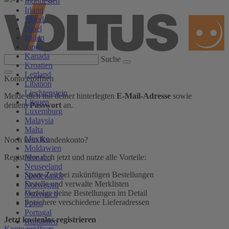
Indonesien
Irland
Island
Israel
Italien
Japan
Kanada
Suche
Kroatien
Lettland
Konto eröffnen
Libanon
Liechtenstein
Melde dich mit deiner hinterlegten
E-Mail-Adresse
sowie
Litauen
deinem
Passwort
an.
Luxemburg
Malaysia
Malta
Mexiko
Noch kein Kundenkonto?
Moldawien
Monaco
Registriere dich jetzt und nutze alle Vorteile:
Neuseeland
Spare Zeit bei zukünftigen Bestellungen
Niederlande
Erstelle und verwalte Merklisten
Norwegen
Verfolge deine Bestellungen im Detail
Österreich
Speichere verschiedene Lieferadressen
Polen
Portugal
Jetzt kostenlos registrieren
Rumänien
Konto eröffnen