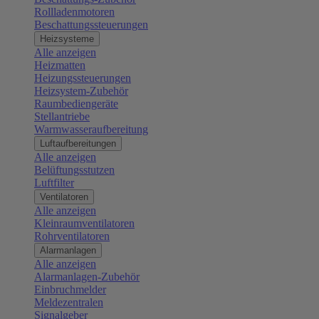
Rollladenmotoren
Beschattungssteuerungen
Heizsysteme
Alle anzeigen
Heizmatten
Heizungssteuerungen
Heizsystem-Zubehör
Raumbediengeräte
Stellantriebe
Warmwasseraufbereitung
Luftaufbereitungen
Alle anzeigen
Belüftungsstutzen
Luftfilter
Ventilatoren
Alle anzeigen
Kleinraumventilatoren
Rohrventilatoren
Alarmanlagen
Alle anzeigen
Alarmanlagen-Zubehör
Einbruchmelder
Meldezentralen
Signalgeber