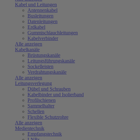
Kabel und Leitungen
Antennenkabel
Busleitungen
Datenleitungen
Erdkabel
Gummischlauchleitungen
Kabelverbinder
Alle anzeigen
Kabelkanäle
Brüstungskanäle
Leitungsführungskanäle
Sockelleisten
Verdrahtungskanäle
Alle anzeigen
Leitungsverlegung
Dübel und Schrauben
Kabelbinder und Isolierband
Profilschienen
Sammelhalter
Schellen
Flexible Schutzrohre
Alle anzeigen
Medientechnik
Empfangstechnik
LNBs