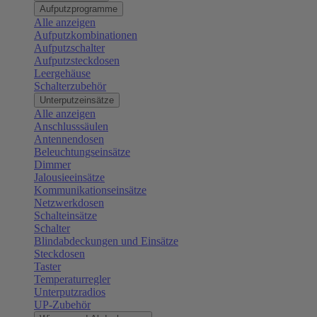
Aufputzprogramme
Alle anzeigen
Aufputzkombinationen
Aufputzschalter
Aufputzsteckdosen
Leergehäuse
Schalterzubehör
Unterputzeinsätze
Alle anzeigen
Anschlusssäulen
Antennendosen
Beleuchtungseinsätze
Dimmer
Jalousieeinsätze
Kommunikationseinsätze
Netzwerkdosen
Schalteinsätze
Schalter
Blindabdeckungen und Einsätze
Steckdosen
Taster
Temperaturregler
Unterputzradios
UP-Zubehör