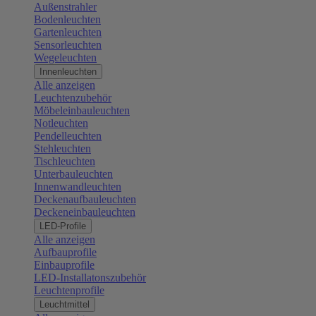
Außenstrahler
Bodenleuchten
Gartenleuchten
Sensorleuchten
Wegeleuchten
Innenleuchten
Alle anzeigen
Leuchtenzubehör
Möbeleinbauleuchten
Notleuchten
Pendelleuchten
Stehleuchten
Tischleuchten
Unterbauleuchten
Innenwandleuchten
Deckenaufbauleuchten
Deckeneinbauleuchten
LED-Profile
Alle anzeigen
Aufbauprofile
Einbauprofile
LED-Installatonszubehör
Leuchtenprofile
Leuchtmittel