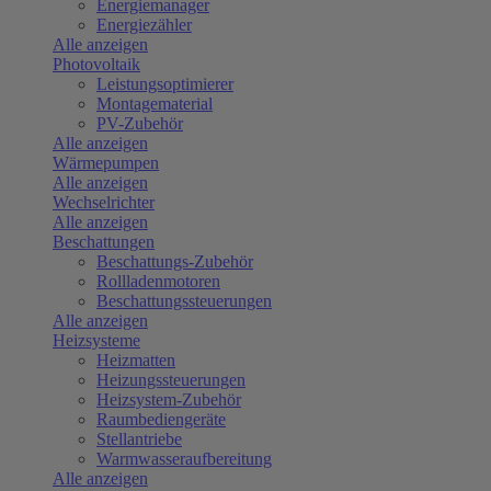
Energiemanager
Energiezähler
Alle anzeigen
Photovoltaik
Leistungsoptimierer
Montagematerial
PV-Zubehör
Alle anzeigen
Wärmepumpen
Alle anzeigen
Wechselrichter
Alle anzeigen
Beschattungen
Beschattungs-Zubehör
Rollladenmotoren
Beschattungssteuerungen
Alle anzeigen
Heizsysteme
Heizmatten
Heizungssteuerungen
Heizsystem-Zubehör
Raumbediengeräte
Stellantriebe
Warmwasseraufbereitung
Alle anzeigen