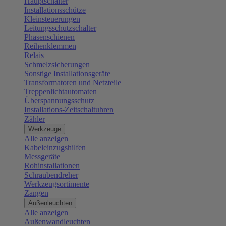
Hauptschalter
Installationsschütze
Kleinsteuerungen
Leitungsschutzschalter
Phasenschienen
Reihenklemmen
Relais
Schmelzsicherungen
Sonstige Installationsgeräte
Transformatoren und Netzteile
Treppenlichtautomaten
Überspannungsschutz
Installations-Zeitschaltuhren
Zähler
Werkzeuge
Alle anzeigen
Kabeleinzugshilfen
Messgeräte
Rohinstallationen
Schraubendreher
Werkzeugsortimente
Zangen
Außenleuchten
Alle anzeigen
Außenwandleuchten