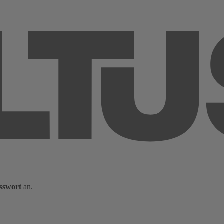
sswort
an.