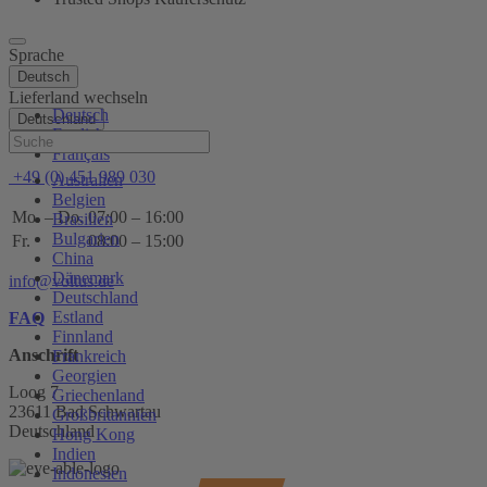
Sprache
Deutsch
Lieferland wechseln
Deutsch
Deutschland
English
Hilfe
Français
+49 (0) 451 989 030
Australien
Belgien
Mo. – Do.
07:00 – 16:00
Brasilien
Bulgarien
Fr.
08:00 – 15:00
China
Dänemark
info@voltus.de
Deutschland
Estland
FAQ
Finnland
Anschrift
Frankreich
Georgien
Loog 7
Griechenland
23611 Bad Schwartau
Großbritannien
Deutschland
Hong Kong
Indien
Indonesien