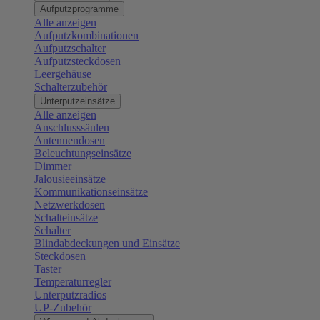
Aufputzprogramme
Alle anzeigen
Aufputzkombinationen
Aufputzschalter
Aufputzsteckdosen
Leergehäuse
Schalterzubehör
Unterputzeinsätze
Alle anzeigen
Anschlusssäulen
Antennendosen
Beleuchtungseinsätze
Dimmer
Jalousieeinsätze
Kommunikationseinsätze
Netzwerkdosen
Schalteinsätze
Schalter
Blindabdeckungen und Einsätze
Steckdosen
Taster
Temperaturregler
Unterputzradios
UP-Zubehör