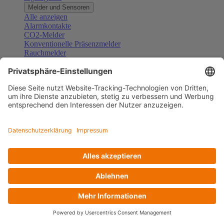
Melder und Sensoren
Alle anzeigen
Alarmkontakte
CO2-Melder
Konventionelle Präsenzmelder
Rauchmelder
Konventionelle Bewegungsmelder
Gefahrenmelder
Zubehör Melder und Sensoren
Türsprechanlagen
Alle anzeigen
Außenstationen
Innenstationen
Klingeltaster und Gongs
Sprechanlagen-Sets
Sprechanlagen-Systemmodule
Zubehör Türkommunikation
Videoüberwachung
Alle anzeigen
Überwachungskameras
Zubehör Videoüberwachung
Zutrittskontrolle
Alle anzeigen
Codetastaturen