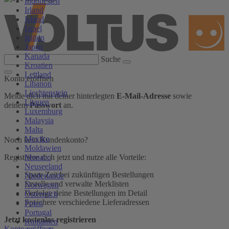
Indonesien
Irland
Island
Israel
Italien
Japan
Kanada
Suche
Kroatien
Lettland
Konto eröffnen
Libanon
Liechtenstein
Melde dich mit deiner hinterlegten
E-Mail-Adresse
sowie
Litauen
deinem
Passwort
an.
Luxemburg
Malaysia
Malta
Mexiko
Noch kein Kundenkonto?
Moldawien
Monaco
Registriere dich jetzt und nutze alle Vorteile:
Neuseeland
Spare Zeit bei zukünftigen Bestellungen
Niederlande
Erstelle und verwalte Merklisten
Norwegen
Verfolge deine Bestellungen im Detail
Österreich
Speichere verschiedene Lieferadressen
Polen
Portugal
Jetzt kostenlos registrieren
Rumänien
Konto eröffnen