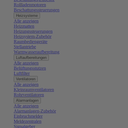
Rollladenmotoren
Beschattungssteuerungen
Heizsysteme
Alle anzeigen
Heizmatten
Heizungssteuerungen
Heizsystem-Zubehör
Raumbediengeräte
Stellantriebe
Warmwasseraufbereitung
Luftaufbereitungen
Alle anzeigen
Belüftungsstutzen
Luftfilter
Ventilatoren
Alle anzeigen
Kleinraumventilatoren
Rohrventilatoren
Alarmanlagen
Alle anzeigen
Alarmanlagen-Zubehör
Einbruchmelder
Meldezentralen
Signalgeber