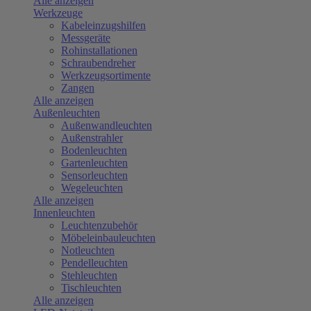
Alle anzeigen
Werkzeuge
Kabeleinzugshilfen
Messgeräte
Rohinstallationen
Schraubendreher
Werkzeugsortimente
Zangen
Alle anzeigen
Außenleuchten
Außenwandleuchten
Außenstrahler
Bodenleuchten
Gartenleuchten
Sensorleuchten
Wegeleuchten
Alle anzeigen
Innenleuchten
Leuchtenzubehör
Möbeleinbauleuchten
Notleuchten
Pendelleuchten
Stehleuchten
Tischleuchten
Alle anzeigen