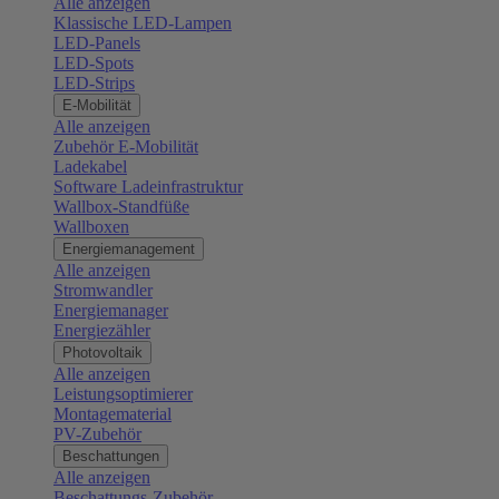
Alle anzeigen
Klassische LED-Lampen
LED-Panels
LED-Spots
LED-Strips
E-Mobilität
Alle anzeigen
Zubehör E-Mobilität
Ladekabel
Software Ladeinfrastruktur
Wallbox-Standfüße
Wallboxen
Energiemanagement
Alle anzeigen
Stromwandler
Energiemanager
Energiezähler
Photovoltaik
Alle anzeigen
Leistungsoptimierer
Montagematerial
PV-Zubehör
Beschattungen
Alle anzeigen
Beschattungs-Zubehör