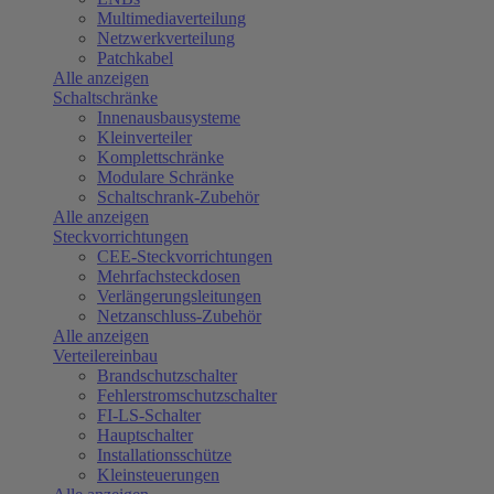
Multimediaverteilung
Netzwerkverteilung
Patchkabel
Alle anzeigen
Schaltschränke
Innenausbausysteme
Kleinverteiler
Komplettschränke
Modulare Schränke
Schaltschrank-Zubehör
Alle anzeigen
Steckvorrichtungen
CEE-Steckvorrichtungen
Mehrfachsteckdosen
Verlängerungsleitungen
Netzanschluss-Zubehör
Alle anzeigen
Verteilereinbau
Brandschutzschalter
Fehlerstromschutzschalter
FI-LS-Schalter
Hauptschalter
Installationsschütze
Kleinsteuerungen