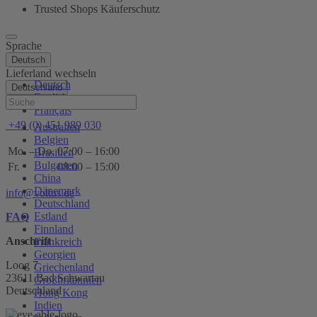
Trusted Shops Käuferschutz
Sprache
Deutsch
Lieferland wechseln
Deutsch
Deutschland
English
Hilfe
Français
+49 (0) 451 989 030
Australien
Belgien
Mo. – Do.
07:00 – 16:00
Brasilien
Bulgarien
Fr.
08:00 – 15:00
China
Dänemark
info@voltus.de
Deutschland
Estland
FAQ
Finnland
Anschrift
Frankreich
Georgien
Loog 7
Griechenland
23611 Bad Schwartau
Großbritannien
Deutschland
Hong Kong
Indien