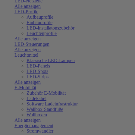
LED-Netzteile
Alle anzeigen
LED-Profile
Aufbauprofile
Einbauprofile
LED-Installatonszubehör
Leuchtenprofile
Alle anzeigen
LED-Steuerungen
Alle anzeigen
Leuchtmittel
Klassische LED-Lampen
LED-Panels
LED-Spots
LED-Strips
Alle anzeigen
E-Mobilität
Zubehör E-Mobilität
Ladekabel
Software Ladeinfrastruktur
Wallbox-Standfüße
Wallboxen
Alle anzeigen
Energiemanagement
Stromwandler