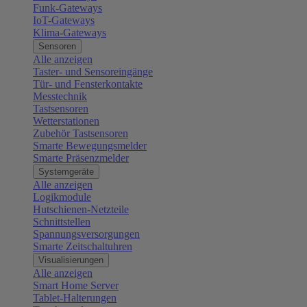
Funk-Gateways
IoT-Gateways
Klima-Gateways
Sensoren
Alle anzeigen
Taster- und Sensoreingänge
Tür- und Fensterkontakte
Messtechnik
Tastsensoren
Wetterstationen
Zubehör Tastsensoren
Smarte Bewegungsmelder
Smarte Präsenzmelder
Systemgeräte
Alle anzeigen
Logikmodule
Hutschienen-Netzteile
Schnittstellen
Spannungsversorgungen
Smarte Zeitschaltuhren
Visualisierungen
Alle anzeigen
Smart Home Server
Tablet-Halterungen