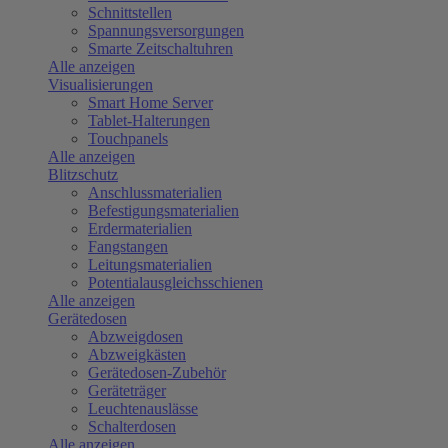
Schnittstellen
Spannungsversorgungen
Smarte Zeitschaltuhren
Alle anzeigen
Visualisierungen
Smart Home Server
Tablet-Halterungen
Touchpanels
Alle anzeigen
Blitzschutz
Anschlussmaterialien
Befestigungsmaterialien
Erdermaterialien
Fangstangen
Leitungsmaterialien
Potentialausgleichsschienen
Alle anzeigen
Gerätedosen
Abzweigdosen
Abzweigkästen
Gerätedosen-Zubehör
Geräteträger
Leuchtenauslässe
Schalterdosen
Alle anzeigen