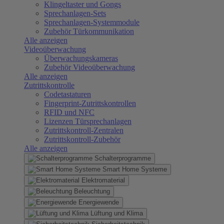
Klingeltaster und Gongs
Sprechanlagen-Sets
Sprechanlagen-Systemmodule
Zubehör Türkommunikation
Alle anzeigen
Videoüberwachung
Überwachungskameras
Zubehör Videoüberwachung
Alle anzeigen
Zutrittskontrolle
Codetastaturen
Fingerprint-Zutrittskontrollen
RFID und NFC
Lizenzen Türsprechanlagen
Zutrittskontroll-Zentralen
Zutrittskontroll-Zubehör
Alle anzeigen
Schalterprogramme
Smart Home Systeme
Elektromaterial
Beleuchtung
Energiewende
Lüftung und Klima