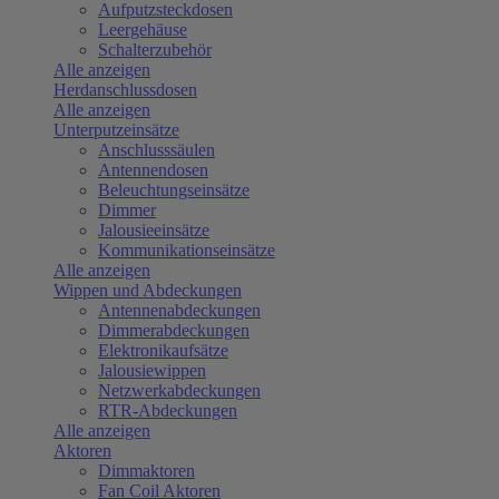
Aufputzsteckdosen
Leergehäuse
Schalterzubehör
Alle anzeigen
Herdanschlussdosen
Alle anzeigen
Unterputzeinsätze
Anschlusssäulen
Antennendosen
Beleuchtungseinsätze
Dimmer
Jalousieeinsätze
Kommunikationseinsätze
Alle anzeigen
Wippen und Abdeckungen
Antennenabdeckungen
Dimmerabdeckungen
Elektronikaufsätze
Jalousiewippen
Netzwerkabdeckungen
RTR-Abdeckungen
Alle anzeigen
Aktoren
Dimmaktoren
Fan Coil Aktoren