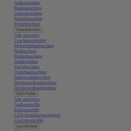
Außenstrahler
Bodenleuchten
Gartenleuchten
Sensorleuchten
Wegeleuchten
Innenleuchten
Alle anzeigen
Leuchtenzubehör
Möbeleinbauleuchten
Notleuchten
Pendelleuchten
Stehleuchten
Tischleuchten
Unterbauleuchten
Innenwandleuchten
Deckenaufbauleuchten
Deckeneinbauleuchten
LED-Profile
Alle anzeigen
Aufbauprofile
Einbauprofile
LED-Installatonszubehör
Leuchtenprofile
Leuchtmittel