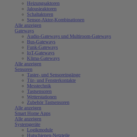
Heizungsaktoren
Jalousieaktoren
Schaltaktoren
Sensor-Aktor-Kombinationen
Alle anzeigen
Gateways
Audio-Gateways und Multiroom-Gateways
Bus-Gateways
Funk-Gateways
IoT-Gateways
Klima-Gateways
Alle anzeigen
Sensoren
Taster- und Sensoreingänge
Tür- und Fensterkontakte
Messtechnik
Tastsensoren
Wetterstationen
Zubehör Tastsensoren
Alle anzeigen
Smart Home Apps
Alle anzeigen
Systemgeräte
Logikmodule
Hutschienen-Netzteile