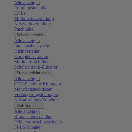
Alle anzeigen
Empfangstechnik
LNBs
Multimediaverteilung
Netzwerkverteilung
Patchkabel
Schaltschränke
Alle anzeigen
Innenausbausysteme
Kleinverteiler
Komplettschränke
Modulare Schränke
Schaltschrank-Zubehör
Steckvorrichtungen
Alle anzeigen
CEE-Steckvorrichtungen
Mehrfachsteckdosen
Verlängerungsleitungen
Netzanschluss-Zubehör
Verteilereinbau
Alle anzeigen
Brandschutzschalter
Fehlerstromschutzschalter
FI-LS-Schalter