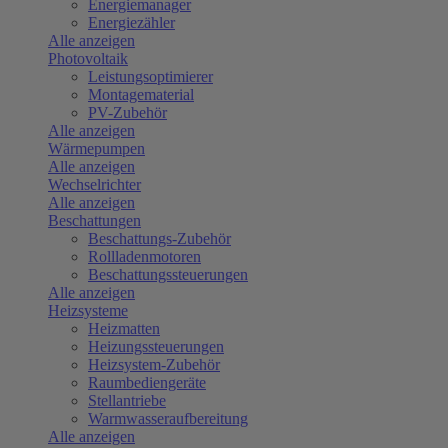
Energiemanager
Energiezähler
Alle anzeigen
Photovoltaik
Leistungsoptimierer
Montagematerial
PV-Zubehör
Alle anzeigen
Wärmepumpen
Alle anzeigen
Wechselrichter
Alle anzeigen
Beschattungen
Beschattungs-Zubehör
Rollladenmotoren
Beschattungssteuerungen
Alle anzeigen
Heizsysteme
Heizmatten
Heizungssteuerungen
Heizsystem-Zubehör
Raumbediengeräte
Stellantriebe
Warmwasseraufbereitung
Alle anzeigen