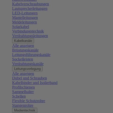
Kabelverschraubungen
Lautsprecherleitungen
LED-Leitungen
Mantelleitungen
Meldeleitungen
Solarkabel
Verbindungstechnik
Verdrahtungsleitungen
Kabelkanäle
Alle anzeigen
Brüstungskanäle
Leitungsführungskanäle
Sockelleisten
Verdrahtungskanäle
Leitungsverlegung
Alle anzeigen
Dübel und Schrauben
Kabelbinder und Isolierband
Profilschienen
Sammelhalter
Schellen
Flexible Schutzrohre
Stangenrohre
Medientechnik