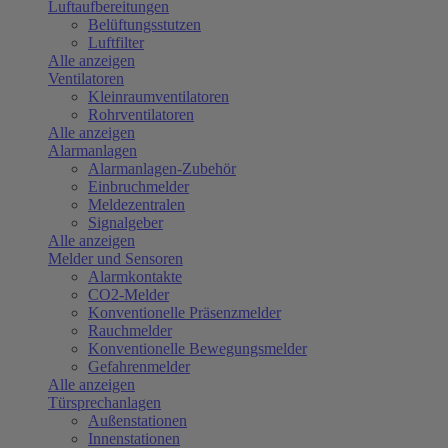
Luftaufbereitungen
Belüftungsstutzen
Luftfilter
Alle anzeigen
Ventilatoren
Kleinraumventilatoren
Rohrventilatoren
Alle anzeigen
Alarmanlagen
Alarmanlagen-Zubehör
Einbruchmelder
Meldezentralen
Signalgeber
Alle anzeigen
Melder und Sensoren
Alarmkontakte
CO2-Melder
Konventionelle Präsenzmelder
Rauchmelder
Konventionelle Bewegungsmelder
Gefahrenmelder
Alle anzeigen
Türsprechanlagen
Außenstationen
Innenstationen