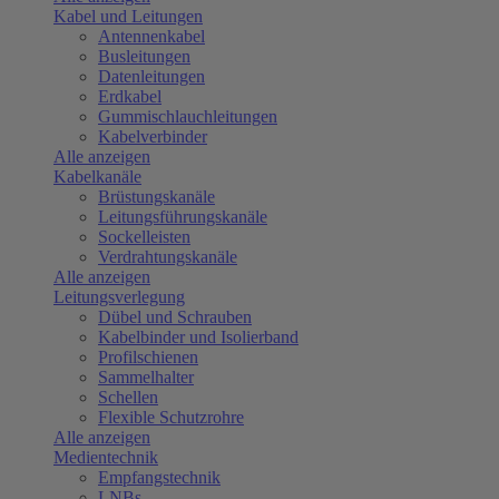
Kabel und Leitungen
Antennenkabel
Busleitungen
Datenleitungen
Erdkabel
Gummischlauchleitungen
Kabelverbinder
Alle anzeigen
Kabelkanäle
Brüstungskanäle
Leitungsführungskanäle
Sockelleisten
Verdrahtungskanäle
Alle anzeigen
Leitungsverlegung
Dübel und Schrauben
Kabelbinder und Isolierband
Profilschienen
Sammelhalter
Schellen
Flexible Schutzrohre
Alle anzeigen
Medientechnik
Empfangstechnik
LNBs