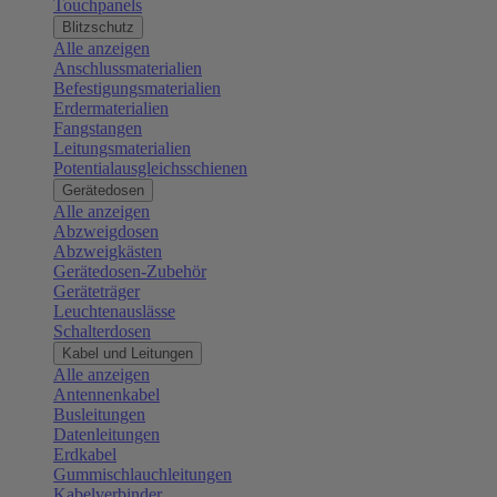
Touchpanels
Blitzschutz
Alle anzeigen
Anschlussmaterialien
Befestigungsmaterialien
Erdermaterialien
Fangstangen
Leitungsmaterialien
Potentialausgleichsschienen
Gerätedosen
Alle anzeigen
Abzweigdosen
Abzweigkästen
Gerätedosen-Zubehör
Geräteträger
Leuchtenauslässe
Schalterdosen
Kabel und Leitungen
Alle anzeigen
Antennenkabel
Busleitungen
Datenleitungen
Erdkabel
Gummischlauchleitungen
Kabelverbinder