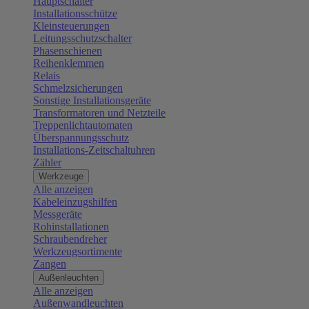
Hauptschalter
Installationsschütze
Kleinsteuerungen
Leitungsschutzschalter
Phasenschienen
Reihenklemmen
Relais
Schmelzsicherungen
Sonstige Installationsgeräte
Transformatoren und Netzteile
Treppenlichtautomaten
Überspannungsschutz
Installations-Zeitschaltuhren
Zähler
Werkzeuge
Alle anzeigen
Kabeleinzugshilfen
Messgeräte
Rohinstallationen
Schraubendreher
Werkzeugsortimente
Zangen
Außenleuchten
Alle anzeigen
Außenwandleuchten