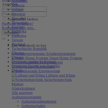
Schweden
Anmelden
Schweiz
Serbien
Singapur
Slowakei
Angemeldet bleiben
Slowenien
Passwort vergessen?
Spanien
Registriere dich jetzt.
Südafrika
Anmelden
Südkorea
Taiwan
Thailand
Der Warenkorb ist leer.
Tschechische Republik
Ukraine
Schalterprogramme
Ungarn
Smart Home Systeme
Vereinigte Arabische Emirate
Elektromaterial
Vereinigte Staaten von Amerika
Beleuchtung
Zypern
Energiewende
Lüftung und Klima
Sicherheitstechnik
Marken
Abdeckrahmen
Alle anzeigen
Aufputzprogramme
Aufputzkombinationen
Aufputzschalter