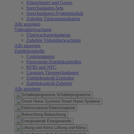
Klingeltaster und Gongs
Sprechanlagen-Sets
Sprechanlagen-Systemmodule
Zubehör Türkommunikation
Alle anzeigen
Videoüberwachung
Überwachungskameras
Zubehör Videoüberwachung
Alle anzeigen
Zutrittskontrolle
Codetastaturen
Fingerprint-Zutrittskontrollen
RFID und NFC
Lizenzen Türsprechanlagen
Zutrittskontroll-Zentralen
Zutrittskontroll-Zubehör
Alle anzeigen
Schalterprogramme
Smart Home Systeme
Elektromaterial
Beleuchtung
Energiewende
Lüftung und Klima