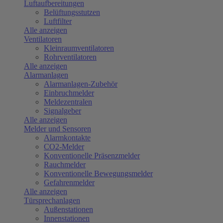
Luftaufbereitungen
Belüftungsstutzen
Luftfilter
Alle anzeigen
Ventilatoren
Kleinraumventilatoren
Rohrventilatoren
Alle anzeigen
Alarmanlagen
Alarmanlagen-Zubehör
Einbruchmelder
Meldezentralen
Signalgeber
Alle anzeigen
Melder und Sensoren
Alarmkontakte
CO2-Melder
Konventionelle Präsenzmelder
Rauchmelder
Konventionelle Bewegungsmelder
Gefahrenmelder
Alle anzeigen
Türsprechanlagen
Außenstationen
Innenstationen