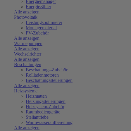
Energiemanager
Energiezähler
Alle anzeigen
Photovoltaik
Leistungsoptimierer
Montagematerial
PV-Zubehör
Alle anzeigen
Wärmepumpen
Alle anzeigen
Wechselrichter
Alle anzeigen
Beschattungen
Beschattungs-Zubehör
Rollladenmotoren
Beschattungssteuerungen
Alle anzeigen
Heizsysteme
Heizmatten
Heizungssteuerungen
Heizsystem-Zubehör
Raumbediengeräte
Stellantriebe
Warmwasseraufbereitung
Alle anzeigen