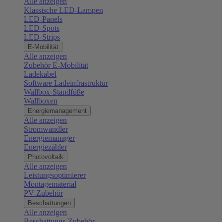
Alle anzeigen
Klassische LED-Lampen
LED-Panels
LED-Spots
LED-Strips
E-Mobilität
Alle anzeigen
Zubehör E-Mobilität
Ladekabel
Software Ladeinfrastruktur
Wallbox-Standfüße
Wallboxen
Energiemanagement
Alle anzeigen
Stromwandler
Energiemanager
Energiezähler
Photovoltaik
Alle anzeigen
Leistungsoptimierer
Montagematerial
PV-Zubehör
Beschattungen
Alle anzeigen
Beschattungs-Zubehör