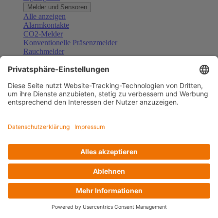
Melder und Sensoren
Alle anzeigen
Alarmkontakte
CO2-Melder
Konventionelle Präsenzmelder
Rauchmelder
Konventionelle Bewegungsmelder
Gefahrenmelder
Zubehör Melder und Sensoren
Türsprechanlagen
Alle anzeigen
Außenstationen
Innenstationen
Klingeltaster und Gongs
Sprechanlagen-Sets
Sprechanlagen-Systemmodule
Zubehör Türkommunikation
Videoüberwachung
Alle anzeigen
Überwachungskameras
Zubehör Videoüberwachung
Zutrittskontrolle
Alle anzeigen
Codetastaturen