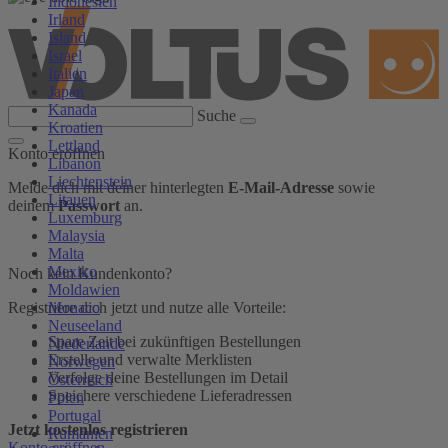
Indonesien
Irland
Island
Israel
Italien
Japan
Kanada
Suche
Kroatien
Lettland
Konto eröffnen
Libanon
Liechtenstein
Melde dich mit deiner hinterlegten
E-Mail-Adresse
sowie
Litauen
deinem
Passwort
an.
Luxemburg
Malaysia
Malta
Mexiko
Noch kein Kundenkonto?
Moldawien
Monaco
Registriere dich jetzt und nutze alle Vorteile:
Neuseeland
Spare Zeit bei zukünftigen Bestellungen
Niederlande
Erstelle und verwalte Merklisten
Norwegen
Verfolge deine Bestellungen im Detail
Österreich
Speichere verschiedene Lieferadressen
Polen
Portugal
Jetzt kostenlos registrieren
Rumänien
Konto eröffnen