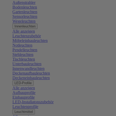
Außenstrahler
Bodenleuchten
Gartenleuchten
Sensorleuchten
Wegeleuchten
Innenleuchten
Alle anzeigen
Leuchtenzubehör
Möbeleinbauleuchten
Notleuchten
Pendelleuchten
Stehleuchten
Tischleuchten
Unterbauleuchten
Innenwandleuchten
Deckenaufbauleuchten
Deckeneinbauleuchten
LED-Profile
Alle anzeigen
Aufbauprofile
Einbauprofile
LED-Installatonszubehör
Leuchtenprofile
Leuchtmittel