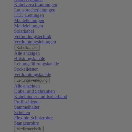
Kabelverschraubungen
Lautsprecherleitungen
LED-Leitungen
Mantelleitungen
Meldeleitungen
Solarkabel
Verbindungstechnik
Verdrahtungsleitungen
Kabelkanäle
Alle anzeigen
Brüstungskanäle
Leitungsführungskanäle
Sockelleisten
Verdrahtungskanäle
Leitungsverlegung
Alle anzeigen
Dübel und Schrauben
Kabelbinder und Isolierband
Profilschienen
Sammelhalter
Schellen
Flexible Schutzrohre
Stangenrohre
Medientechnik