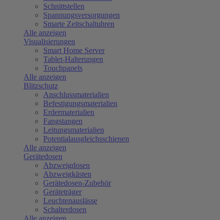
Schnittstellen
Spannungsversorgungen
Smarte Zeitschaltuhren
Alle anzeigen
Visualisierungen
Smart Home Server
Tablet-Halterungen
Touchpanels
Alle anzeigen
Blitzschutz
Anschlussmaterialien
Befestigungsmaterialien
Erdermaterialien
Fangstangen
Leitungsmaterialien
Potentialausgleichsschienen
Alle anzeigen
Gerätedosen
Abzweigdosen
Abzweigkästen
Gerätedosen-Zubehör
Geräteträger
Leuchtenauslässe
Schalterdosen
Alle anzeigen