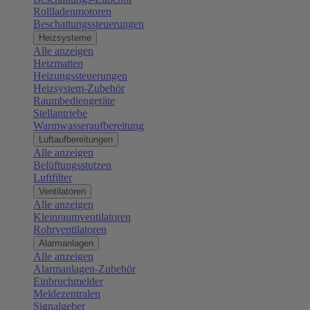
Rollladenmotoren
Beschattungssteuerungen
Heizsysteme
Alle anzeigen
Heizmatten
Heizungssteuerungen
Heizsystem-Zubehör
Raumbediengeräte
Stellantriebe
Warmwasseraufbereitung
Luftaufbereitungen
Alle anzeigen
Belüftungsstutzen
Luftfilter
Ventilatoren
Alle anzeigen
Kleinraumventilatoren
Rohrventilatoren
Alarmanlagen
Alle anzeigen
Alarmanlagen-Zubehör
Einbruchmelder
Meldezentralen
Signalgeber