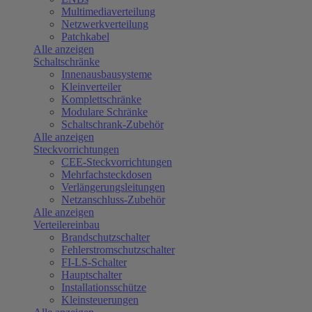
Multimediaverteilung
Netzwerkverteilung
Patchkabel
Alle anzeigen
Schaltschränke
Innenausbausysteme
Kleinverteiler
Komplettschränke
Modulare Schränke
Schaltschrank-Zubehör
Alle anzeigen
Steckvorrichtungen
CEE-Steckvorrichtungen
Mehrfachsteckdosen
Verlängerungsleitungen
Netzanschluss-Zubehör
Alle anzeigen
Verteilereinbau
Brandschutzschalter
Fehlerstromschutzschalter
FI-LS-Schalter
Hauptschalter
Installationsschütze
Kleinsteuerungen