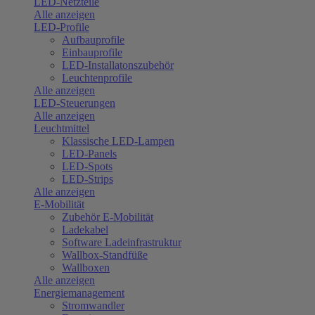
LED-Netzteile
Alle anzeigen
LED-Profile
Aufbauprofile
Einbauprofile
LED-Installatonszubehör
Leuchtenprofile
Alle anzeigen
LED-Steuerungen
Alle anzeigen
Leuchtmittel
Klassische LED-Lampen
LED-Panels
LED-Spots
LED-Strips
Alle anzeigen
E-Mobilität
Zubehör E-Mobilität
Ladekabel
Software Ladeinfrastruktur
Wallbox-Standfüße
Wallboxen
Alle anzeigen
Energiemanagement
Stromwandler