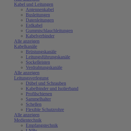
Kabel und Leitungen
Antennenkabel
Busleitungen
Datenleitungen
Erdkabel
Gummischlauchleitungen
Kabelverbinder
Alle anzeigen
Kabelkanäle
Brüstungskanäle
Leitungsführungskanäle
Sockelleisten
Verdrahtungskanäle
Alle anzeigen
Leitungsverlegung
Dübel und Schrauben
Kabelbinder und Isolierband
Profilschienen
Sammelhalter
Schellen
Flexible Schutzrohre
Alle anzeigen
Medientechnik
Empfangstechnik
LNBs