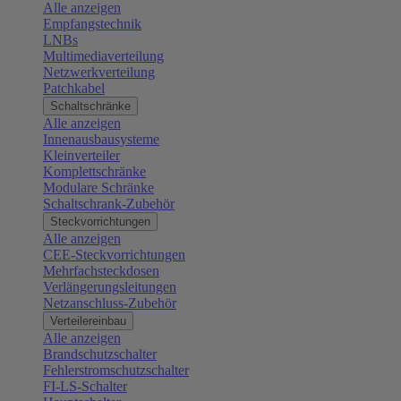
Alle anzeigen
Empfangstechnik
LNBs
Multimediaverteilung
Netzwerkverteilung
Patchkabel
Schaltschränke
Alle anzeigen
Innenausbausysteme
Kleinverteiler
Komplettschränke
Modulare Schränke
Schaltschrank-Zubehör
Steckvorrichtungen
Alle anzeigen
CEE-Steckvorrichtungen
Mehrfachsteckdosen
Verlängerungsleitungen
Netzanschluss-Zubehör
Verteilereinbau
Alle anzeigen
Brandschutzschalter
Fehlerstromschutzschalter
FI-LS-Schalter