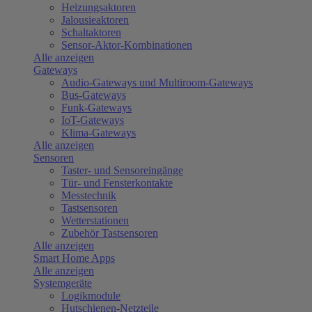
Heizungsaktoren
Jalousieaktoren
Schaltaktoren
Sensor-Aktor-Kombinationen
Alle anzeigen
Gateways
Audio-Gateways und Multiroom-Gateways
Bus-Gateways
Funk-Gateways
IoT-Gateways
Klima-Gateways
Alle anzeigen
Sensoren
Taster- und Sensoreingänge
Tür- und Fensterkontakte
Messtechnik
Tastsensoren
Wetterstationen
Zubehör Tastsensoren
Alle anzeigen
Smart Home Apps
Alle anzeigen
Systemgeräte
Logikmodule
Hutschienen-Netzteile