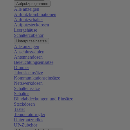
Aufputzprogramme
Alle anzeigen
Aufputzkombinationen
Aufputzschalter
Aufputzsteckdosen
Leergehäuse
Schalterzubehör
Unterputzeinsätze
Alle anzeigen
Anschlusssäulen
Antennendosen
Beleuchtungseinsätze
Dimmer
Jalousieeinsätze
Kommunikationseinsätze
Netzwerkdosen
Schalteinsätze
Schalter
Blindabdeckungen und Einsätze
Steckdosen
Taster
Temperaturregler
Unterputzradios
UP-Zubehör