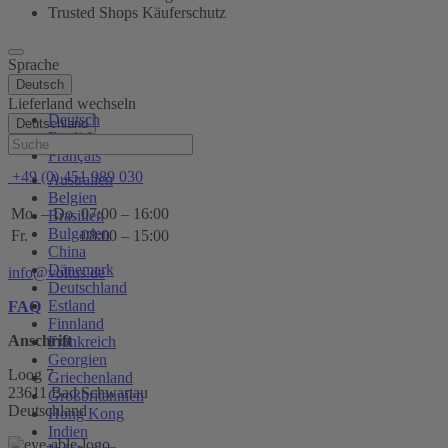
Trusted Shops Käuferschutz
Sprache
Deutsch
Lieferland wechseln
Deutsch
Deutschland
English
Hilfe
Français
+49 (0) 451 989 030
Australien
Belgien
Mo. – Do.
07:00 – 16:00
Brasilien
Bulgarien
Fr.
08:00 – 15:00
China
Dänemark
info@voltus.de
Deutschland
Estland
FAQ
Finnland
Anschrift
Frankreich
Georgien
Loog 7
Griechenland
23611 Bad Schwartau
Großbritannien
Deutschland
Hong Kong
Indien