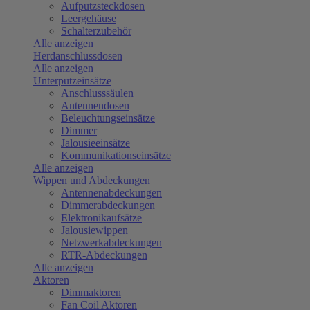
Aufputzsteckdosen
Leergehäuse
Schalterzubehör
Alle anzeigen
Herdanschlussdosen
Alle anzeigen
Unterputzeinsätze
Anschlusssäulen
Antennendosen
Beleuchtungseinsätze
Dimmer
Jalousieeinsätze
Kommunikationseinsätze
Alle anzeigen
Wippen und Abdeckungen
Antennenabdeckungen
Dimmerabdeckungen
Elektronikaufsätze
Jalousiewippen
Netzwerkabdeckungen
RTR-Abdeckungen
Alle anzeigen
Aktoren
Dimmaktoren
Fan Coil Aktoren