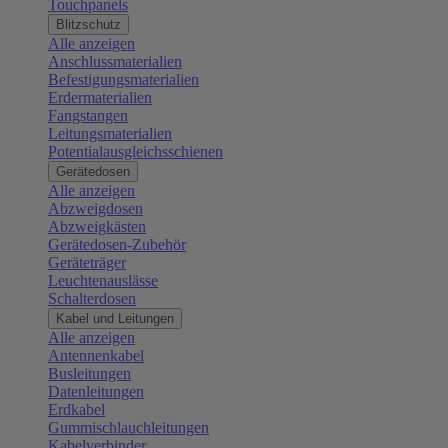
Touchpanels
Blitzschutz
Alle anzeigen
Anschlussmaterialien
Befestigungsmaterialien
Erdermaterialien
Fangstangen
Leitungsmaterialien
Potentialausgleichsschienen
Gerätedosen
Alle anzeigen
Abzweigdosen
Abzweigkästen
Gerätedosen-Zubehör
Geräteträger
Leuchtenauslässe
Schalterdosen
Kabel und Leitungen
Alle anzeigen
Antennenkabel
Busleitungen
Datenleitungen
Erdkabel
Gummischlauchleitungen
Kabelverbinder