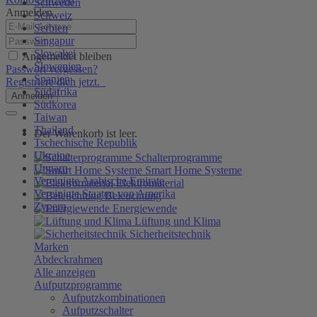
Schweden
Anmelden
Schweiz
Serbien
Singapur
Slowakei
Angemeldet bleiben
Slowenien
Passwort vergessen?
Spanien
Registriere dich jetzt.
Südafrika
Anmelden
Südkorea
Taiwan
Thailand
Der Warenkorb ist leer.
Tschechische Republik
Ukraine
Schalterprogramme
Ungarn
Smart Home Systeme
Vereinigte Arabische Emirate
Elektromaterial
Vereinigte Staaten von Amerika
Beleuchtung
Zypern
Energiewende
Lüftung und Klima
Sicherheitstechnik
Marken
Abdeckrahmen
Alle anzeigen
Aufputzprogramme
Aufputzkombinationen
Aufputzschalter