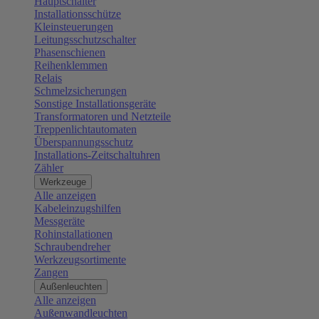
Hauptschalter
Installationsschütze
Kleinsteuerungen
Leitungsschutzschalter
Phasenschienen
Reihenklemmen
Relais
Schmelzsicherungen
Sonstige Installationsgeräte
Transformatoren und Netzteile
Treppenlichtautomaten
Überspannungsschutz
Installations-Zeitschaltuhren
Zähler
Werkzeuge
Alle anzeigen
Kabeleinzugshilfen
Messgeräte
Rohinstallationen
Schraubendreher
Werkzeugsortimente
Zangen
Außenleuchten
Alle anzeigen
Außenwandleuchten