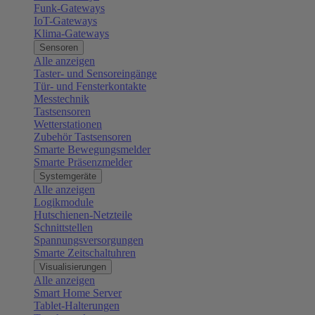
Funk-Gateways
IoT-Gateways
Klima-Gateways
Sensoren
Alle anzeigen
Taster- und Sensoreingänge
Tür- und Fensterkontakte
Messtechnik
Tastsensoren
Wetterstationen
Zubehör Tastsensoren
Smarte Bewegungsmelder
Smarte Präsenzmelder
Systemgeräte
Alle anzeigen
Logikmodule
Hutschienen-Netzteile
Schnittstellen
Spannungsversorgungen
Smarte Zeitschaltuhren
Visualisierungen
Alle anzeigen
Smart Home Server
Tablet-Halterungen