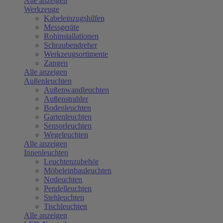
Alle anzeigen
Werkzeuge
Kabeleinzugshilfen
Messgeräte
Rohinstallationen
Schraubendreher
Werkzeugsortimente
Zangen
Alle anzeigen
Außenleuchten
Außenwandleuchten
Außenstrahler
Bodenleuchten
Gartenleuchten
Sensorleuchten
Wegeleuchten
Alle anzeigen
Innenleuchten
Leuchtenzubehör
Möbeleinbauleuchten
Notleuchten
Pendelleuchten
Stehleuchten
Tischleuchten
Alle anzeigen