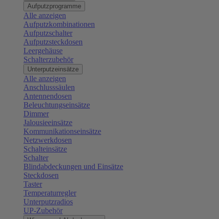
Aufputzprogramme
Alle anzeigen
Aufputzkombinationen
Aufputzschalter
Aufputzsteckdosen
Leergehäuse
Schalterzubehör
Unterputzeinsätze
Alle anzeigen
Anschlusssäulen
Antennendosen
Beleuchtungseinsätze
Dimmer
Jalousieeinsätze
Kommunikationseinsätze
Netzwerkdosen
Schalteinsätze
Schalter
Blindabdeckungen und Einsätze
Steckdosen
Taster
Temperaturregler
Unterputzradios
UP-Zubehör