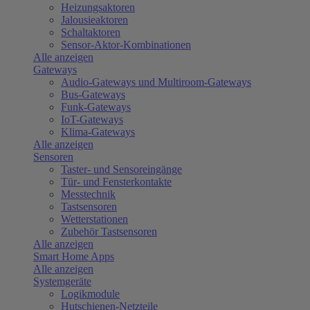
Heizungsaktoren
Jalousieaktoren
Schaltaktoren
Sensor-Aktor-Kombinationen
Alle anzeigen
Gateways
Audio-Gateways und Multiroom-Gateways
Bus-Gateways
Funk-Gateways
IoT-Gateways
Klima-Gateways
Alle anzeigen
Sensoren
Taster- und Sensoreingänge
Tür- und Fensterkontakte
Messtechnik
Tastsensoren
Wetterstationen
Zubehör Tastsensoren
Alle anzeigen
Smart Home Apps
Alle anzeigen
Systemgeräte
Logikmodule
Hutschienen-Netzteile