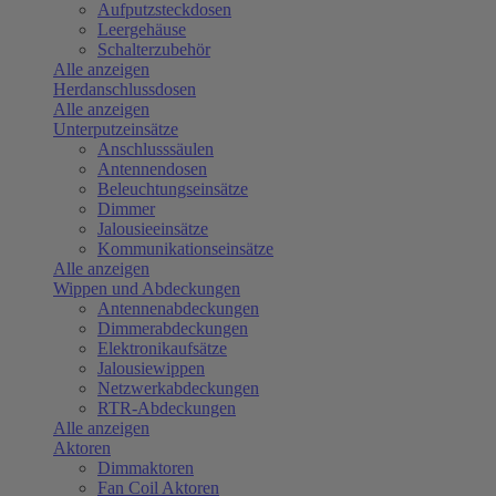
Aufputzsteckdosen
Leergehäuse
Schalterzubehör
Alle anzeigen
Herdanschlussdosen
Alle anzeigen
Unterputzeinsätze
Anschlusssäulen
Antennendosen
Beleuchtungseinsätze
Dimmer
Jalousieeinsätze
Kommunikationseinsätze
Alle anzeigen
Wippen und Abdeckungen
Antennenabdeckungen
Dimmerabdeckungen
Elektronikaufsätze
Jalousiewippen
Netzwerkabdeckungen
RTR-Abdeckungen
Alle anzeigen
Aktoren
Dimmaktoren
Fan Coil Aktoren