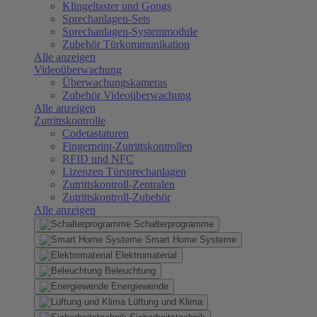
Klingeltaster und Gongs
Sprechanlagen-Sets
Sprechanlagen-Systemmodule
Zubehör Türkommunikation
Alle anzeigen
Videoüberwachung
Überwachungskameras
Zubehör Videoüberwachung
Alle anzeigen
Zutrittskontrolle
Codetastaturen
Fingerprint-Zutrittskontrollen
RFID und NFC
Lizenzen Türsprechanlagen
Zutrittskontroll-Zentralen
Zutrittskontroll-Zubehör
Alle anzeigen
Schalterprogramme
Smart Home Systeme
Elektromaterial
Beleuchtung
Energiewende
Lüftung und Klima