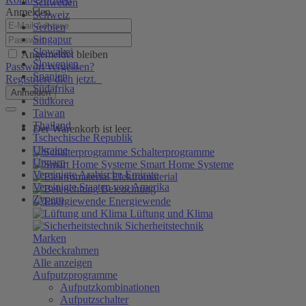
Schweden
Anmelden
Schweiz
Serbien
Singapur
Slowakei
Angemeldet bleiben
Slowenien
Passwort vergessen?
Spanien
Registriere dich jetzt.
Südafrika
Anmelden
Südkorea
Taiwan
Thailand
Der Warenkorb ist leer.
Tschechische Republik
Ukraine
Schalterprogramme
Ungarn
Smart Home Systeme
Vereinigte Arabische Emirate
Elektromaterial
Vereinigte Staaten von Amerika
Beleuchtung
Zypern
Energiewende
Lüftung und Klima
Sicherheitstechnik
Marken
Abdeckrahmen
Alle anzeigen
Aufputzprogramme
Aufputzkombinationen
Aufputzschalter