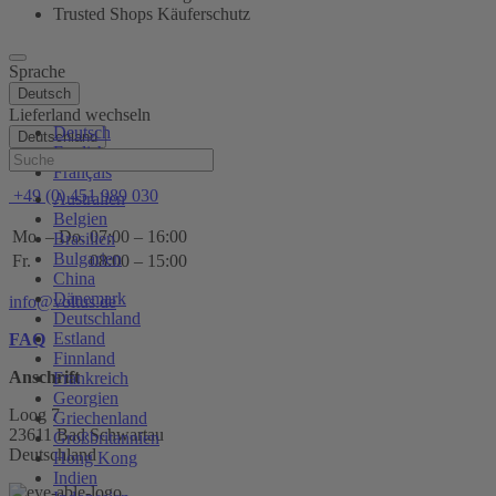
Trusted Shops Käuferschutz
Sprache
Deutsch
Lieferland wechseln
Deutsch
Deutschland
English
Hilfe
Français
+49 (0) 451 989 030
Australien
Belgien
Mo. – Do.
07:00 – 16:00
Brasilien
Bulgarien
Fr.
08:00 – 15:00
China
Dänemark
info@voltus.de
Deutschland
Estland
FAQ
Finnland
Anschrift
Frankreich
Georgien
Loog 7
Griechenland
23611 Bad Schwartau
Großbritannien
Deutschland
Hong Kong
Indien