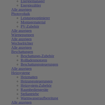
Energiemanager
Energiezähler
Alle anzeigen
Photovoltaik
Leistungsoptimierer
Montagematerial
PV-Zubehör
Alle anzeigen
Wärmepumpen
Alle anzeigen
Wechselrichter
Alle anzeigen
Beschattungen
Beschattungs-Zubehör
Rollladenmotoren
Beschattungssteuerungen
Alle anzeigen
Heizsysteme
Heizmatten
Heizungssteuerungen
Heizsystem-Zubehör
Raumbediengeräte
Stellantriebe
Warmwasseraufbereitung
Alle anzeigen