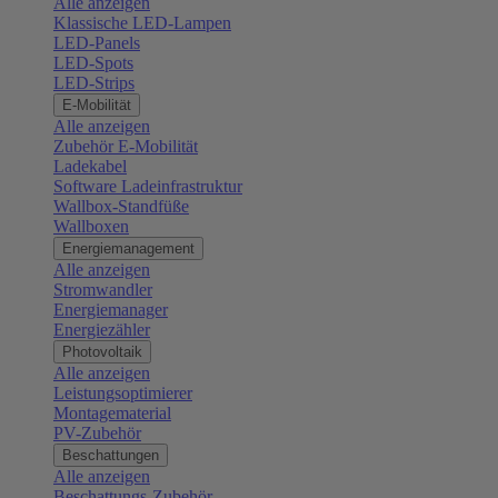
Alle anzeigen
Klassische LED-Lampen
LED-Panels
LED-Spots
LED-Strips
E-Mobilität
Alle anzeigen
Zubehör E-Mobilität
Ladekabel
Software Ladeinfrastruktur
Wallbox-Standfüße
Wallboxen
Energiemanagement
Alle anzeigen
Stromwandler
Energiemanager
Energiezähler
Photovoltaik
Alle anzeigen
Leistungsoptimierer
Montagematerial
PV-Zubehör
Beschattungen
Alle anzeigen
Beschattungs-Zubehör