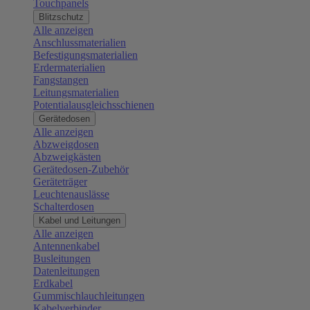
Touchpanels
Blitzschutz
Alle anzeigen
Anschlussmaterialien
Befestigungsmaterialien
Erdermaterialien
Fangstangen
Leitungsmaterialien
Potentialausgleichsschienen
Gerätedosen
Alle anzeigen
Abzweigdosen
Abzweigkästen
Gerätedosen-Zubehör
Geräteträger
Leuchtenauslässe
Schalterdosen
Kabel und Leitungen
Alle anzeigen
Antennenkabel
Busleitungen
Datenleitungen
Erdkabel
Gummischlauchleitungen
Kabelverbinder