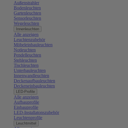
Außenstrahler
Bodenleuchten
Gartenleuchten
Sensorleuchten
Wegeleuchten
Innenleuchten
Alle anzeigen
Leuchtenzubehör
Möbeleinbauleuchten
Notleuchten
Pendelleuchten
Stehleuchten
Tischleuchten
Unterbauleuchten
Innenwandleuchten
Deckenaufbauleuchten
Deckeneinbauleuchten
LED-Profile
Alle anzeigen
Aufbauprofile
Einbauprofile
LED-Installatonszubehör
Leuchtenprofile
Leuchtmittel