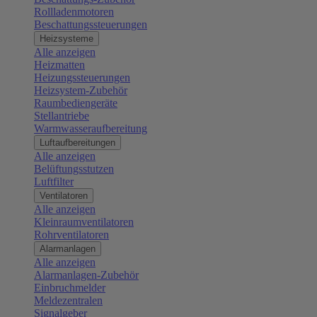
Rollladenmotoren
Beschattungssteuerungen
Heizsysteme
Alle anzeigen
Heizmatten
Heizungssteuerungen
Heizsystem-Zubehör
Raumbediengeräte
Stellantriebe
Warmwasseraufbereitung
Luftaufbereitungen
Alle anzeigen
Belüftungsstutzen
Luftfilter
Ventilatoren
Alle anzeigen
Kleinraumventilatoren
Rohrventilatoren
Alarmanlagen
Alle anzeigen
Alarmanlagen-Zubehör
Einbruchmelder
Meldezentralen
Signalgeber