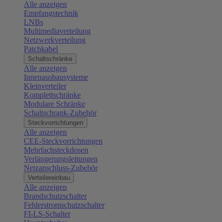
Alle anzeigen
Empfangstechnik
LNBs
Multimediaverteilung
Netzwerkverteilung
Patchkabel
Schaltschränke
Alle anzeigen
Innenausbausysteme
Kleinverteiler
Komplettschränke
Modulare Schränke
Schaltschrank-Zubehör
Steckvorrichtungen
Alle anzeigen
CEE-Steckvorrichtungen
Mehrfachsteckdosen
Verlängerungsleitungen
Netzanschluss-Zubehör
Verteilereinbau
Alle anzeigen
Brandschutzschalter
Fehlerstromschutzschalter
FI-LS-Schalter