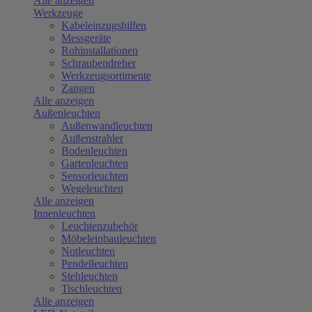
Alle anzeigen
Werkzeuge
Kabeleinzugshilfen
Messgeräte
Rohinstallationen
Schraubendreher
Werkzeugsortimente
Zangen
Alle anzeigen
Außenleuchten
Außenwandleuchten
Außenstrahler
Bodenleuchten
Gartenleuchten
Sensorleuchten
Wegeleuchten
Alle anzeigen
Innenleuchten
Leuchtenzubehör
Möbeleinbauleuchten
Notleuchten
Pendelleuchten
Stehleuchten
Tischleuchten
Alle anzeigen