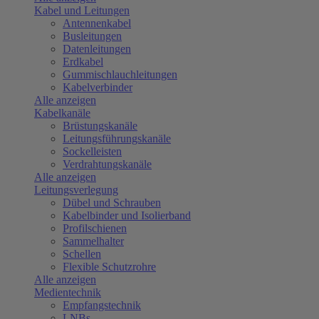
Kabel und Leitungen
Antennenkabel
Busleitungen
Datenleitungen
Erdkabel
Gummischlauchleitungen
Kabelverbinder
Alle anzeigen
Kabelkanäle
Brüstungskanäle
Leitungsführungskanäle
Sockelleisten
Verdrahtungskanäle
Alle anzeigen
Leitungsverlegung
Dübel und Schrauben
Kabelbinder und Isolierband
Profilschienen
Sammelhalter
Schellen
Flexible Schutzrohre
Alle anzeigen
Medientechnik
Empfangstechnik
LNBs