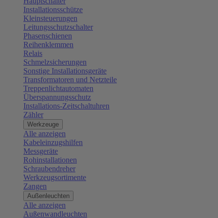
Hauptschalter
Installationsschütze
Kleinsteuerungen
Leitungsschutzschalter
Phasenschienen
Reihenklemmen
Relais
Schmelzsicherungen
Sonstige Installationsgeräte
Transformatoren und Netzteile
Treppenlichtautomaten
Überspannungsschutz
Installations-Zeitschaltuhren
Zähler
Werkzeuge
Alle anzeigen
Kabeleinzugshilfen
Messgeräte
Rohinstallationen
Schraubendreher
Werkzeugsortimente
Zangen
Außenleuchten
Alle anzeigen
Außenwandleuchten