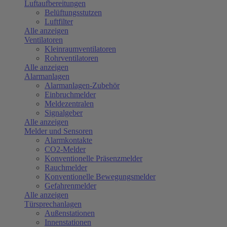
Luftaufbereitungen
Belüftungsstutzen
Luftfilter
Alle anzeigen
Ventilatoren
Kleinraumventilatoren
Rohrventilatoren
Alle anzeigen
Alarmanlagen
Alarmanlagen-Zubehör
Einbruchmelder
Meldezentralen
Signalgeber
Alle anzeigen
Melder und Sensoren
Alarmkontakte
CO2-Melder
Konventionelle Präsenzmelder
Rauchmelder
Konventionelle Bewegungsmelder
Gefahrenmelder
Alle anzeigen
Türsprechanlagen
Außenstationen
Innenstationen