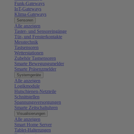
Funk-Gateways
IoT-Gateways
Klima-Gateways
Sensoren
Alle anzeigen
Taster- und Sensoreingänge
Tür- und Fensterkontakte
Messtechnik
Tastsensoren
Wetterstationen
Zubehör Tastsensoren
Smarte Bewegungsmelder
Smarte Präsenzmelder
Systemgeräte
Alle anzeigen
Logikmodule
Hutschienen-Netzteile
Schnittstellen
Spannungsversorgungen
Smarte Zeitschaltuhren
Visualisierungen
Alle anzeigen
Smart Home Server
Tablet-Halterungen