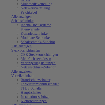
Multimediaverteilung
Netzwerkverteilung
Patchkabel
Alle anzeigen
Schaltschränke
Innenausbausysteme
Kleinverteiler
Komplettschränke
Modulare Schränke
Schaltschrank-Zubehör
Alle anzeigen
Steckvorrichtungen
CEE-Steckvorrichtungen
Mehrfachsteckdosen
Verlängerungsleitungen
Netzanschluss-Zubehör
Alle anzeigen
Verteilereinbau
Brandschutzschalter
Fehlerstromschutzschalter
FI-LS-Schalter
Hauptschalter
Installationsschütze
Kleinsteuerungen