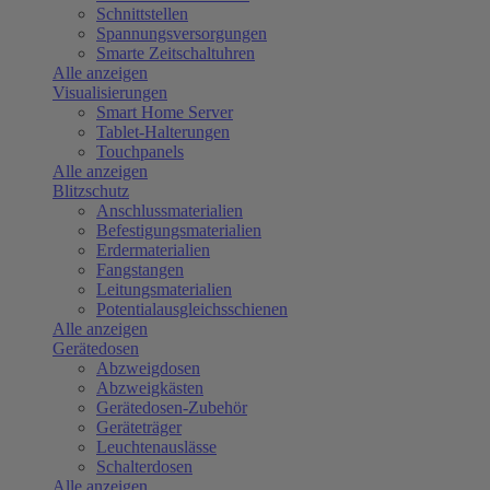
Schnittstellen
Spannungsversorgungen
Smarte Zeitschaltuhren
Alle anzeigen
Visualisierungen
Smart Home Server
Tablet-Halterungen
Touchpanels
Alle anzeigen
Blitzschutz
Anschlussmaterialien
Befestigungsmaterialien
Erdermaterialien
Fangstangen
Leitungsmaterialien
Potentialausgleichsschienen
Alle anzeigen
Gerätedosen
Abzweigdosen
Abzweigkästen
Gerätedosen-Zubehör
Geräteträger
Leuchtenauslässe
Schalterdosen
Alle anzeigen