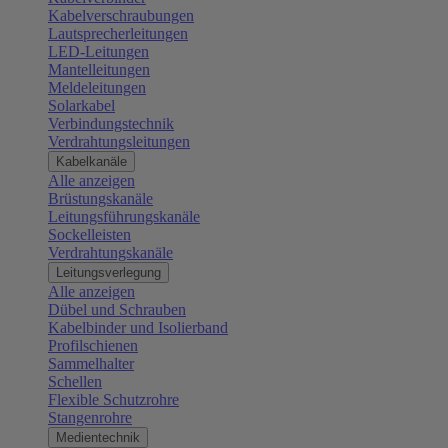
Kabelverschraubungen
Lautsprecherleitungen
LED-Leitungen
Mantelleitungen
Meldeleitungen
Solarkabel
Verbindungstechnik
Verdrahtungsleitungen
Kabelkanäle
Alle anzeigen
Brüstungskanäle
Leitungsführungskanäle
Sockelleisten
Verdrahtungskanäle
Leitungsverlegung
Alle anzeigen
Dübel und Schrauben
Kabelbinder und Isolierband
Profilschienen
Sammelhalter
Schellen
Flexible Schutzrohre
Stangenrohre
Medientechnik