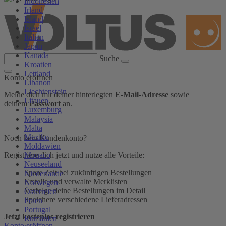
Indonesien
Irland
Island
Israel
Italien
Japan
Kanada
Suche
Kroatien
Lettland
Konto eröffnen
Libanon
Liechtenstein
Melde dich mit deiner hinterlegten
E-Mail-Adresse
sowie
Litauen
deinem
Passwort
an.
Luxemburg
Malaysia
Malta
Mexiko
Noch kein Kundenkonto?
Moldawien
Monaco
Registriere dich jetzt und nutze alle Vorteile:
Neuseeland
Spare Zeit bei zukünftigen Bestellungen
Niederlande
Erstelle und verwalte Merklisten
Norwegen
Verfolge deine Bestellungen im Detail
Österreich
Speichere verschiedene Lieferadressen
Polen
Portugal
Jetzt kostenlos registrieren
Rumänien
Konto eröffnen