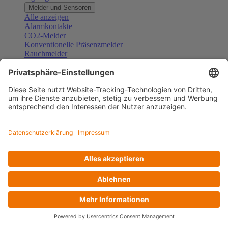
Melder und Sensoren
Alle anzeigen
Alarmkontakte
CO2-Melder
Konventionelle Präsenzmelder
Rauchmelder
Konventionelle Bewegungsmelder
Gefahrenmelder
Zubehör Melder und Sensoren
Türsprechanlagen
Alle anzeigen
Außenstationen
Innenstationen
Klingeltaster und Gongs
Sprechanlagen-Sets
Sprechanlagen-Systemmodule
Zubehör Türkommunikation
Videoüberwachung
Alle anzeigen
Überwachungskameras
Zubehör Videoüberwachung
Zutrittskontrolle
Alle anzeigen
Codetastaturen