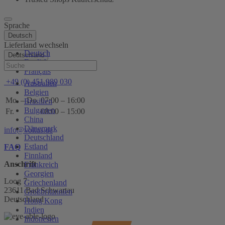
Sprache
Deutsch
Lieferland wechseln
Deutsch
Deutschland
English
Hilfe
Français
+49 (0) 451 989 030
Australien
Belgien
Mo. – Do.
07:00 – 16:00
Brasilien
Bulgarien
Fr.
08:00 – 15:00
China
Dänemark
info@voltus.de
Deutschland
Estland
FAQ
Finnland
Anschrift
Frankreich
Georgien
Loog 7
Griechenland
23611 Bad Schwartau
Großbritannien
Deutschland
Hong Kong
Indien
Indonesien