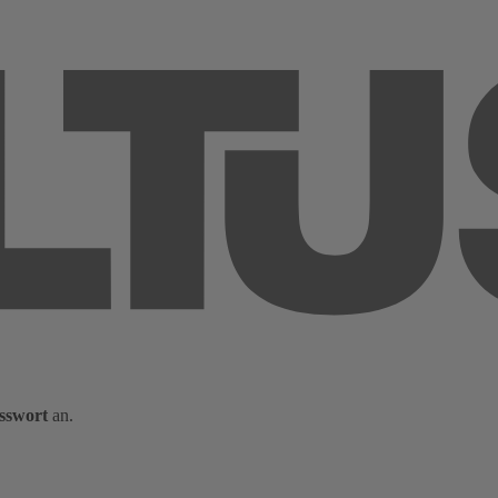
sswort
an.