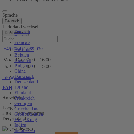
Sprache
Deutsch
Lieferland wechseln
Deutsch
Deutschland
English
Hilfe
Français
+49 (0) 451 989 030
Australien
Belgien
Mo. – Do.
07:00 – 16:00
Brasilien
Bulgarien
Fr.
08:00 – 15:00
China
Dänemark
info@voltus.de
Deutschland
Estland
FAQ
Finnland
Anschrift
Frankreich
Georgien
Loog 7
Griechenland
23611 Bad Schwartau
Großbritannien
Deutschland
Hong Kong
Indien
Indonesien