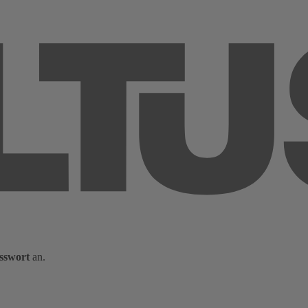
sswort
an.