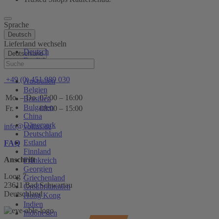
Sprache
Deutsch
Lieferland wechseln
Deutsch
Deutschland
English
Hilfe
+49 (0) 451 989 030
Australien
Belgien
Mo. – Do.
07:00 – 16:00
Brasilien
Bulgarien
Fr.
08:00 – 15:00
China
Dänemark
info@voltus.de
Deutschland
Estland
FAQ
Finnland
Anschrift
Frankreich
Georgien
Loog 7
Griechenland
23611 Bad Schwartau
Großbritannien
Deutschland
Hong Kong
Indien
Indonesien