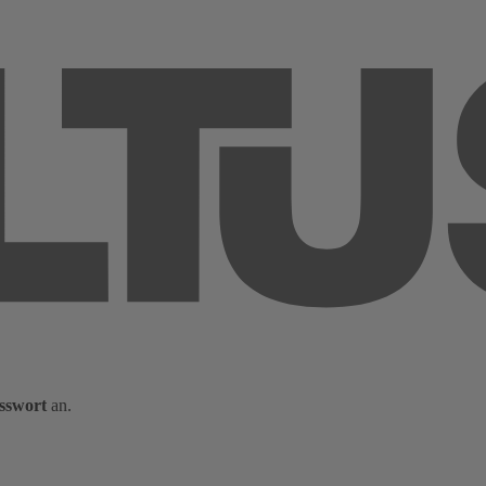
sswort
an.