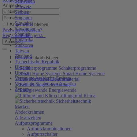
Schweden
Anmelden
Schweiz
Serbien
Singapur
Slowakei
Angemeldet bleiben
Slowenien
Passwort vergessen?
Spanien
Registriere dich jetzt.
Südafrika
Anmelden
Südkorea
Taiwan
Thailand
Der Warenkorb ist leer.
Tschechische Republik
Ukraine
Schalterprogramme
Ungarn
Smart Home Systeme
Vereinigte Arabische Emirate
Elektromaterial
Vereinigte Staaten von Amerika
Beleuchtung
Zypern
Energiewende
Lüftung und Klima
Sicherheitstechnik
Marken
Abdeckrahmen
Alle anzeigen
Aufputzprogramme
Aufputzkombinationen
Aufputzschalter