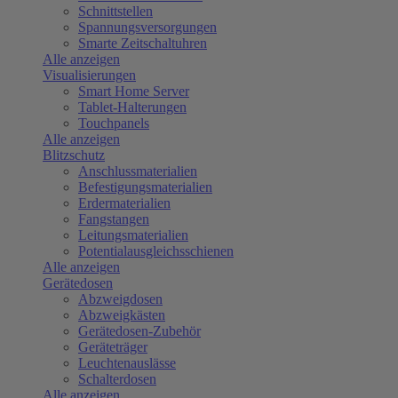
Schnittstellen
Spannungsversorgungen
Smarte Zeitschaltuhren
Alle anzeigen
Visualisierungen
Smart Home Server
Tablet-Halterungen
Touchpanels
Alle anzeigen
Blitzschutz
Anschlussmaterialien
Befestigungsmaterialien
Erdermaterialien
Fangstangen
Leitungsmaterialien
Potentialausgleichsschienen
Alle anzeigen
Gerätedosen
Abzweigdosen
Abzweigkästen
Gerätedosen-Zubehör
Geräteträger
Leuchtenauslässe
Schalterdosen
Alle anzeigen