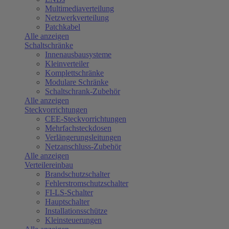
Multimediaverteilung
Netzwerkverteilung
Patchkabel
Alle anzeigen
Schaltschränke
Innenausbausysteme
Kleinverteiler
Komplettschränke
Modulare Schränke
Schaltschrank-Zubehör
Alle anzeigen
Steckvorrichtungen
CEE-Steckvorrichtungen
Mehrfachsteckdosen
Verlängerungsleitungen
Netzanschluss-Zubehör
Alle anzeigen
Verteilereinbau
Brandschutzschalter
Fehlerstromschutzschalter
FI-LS-Schalter
Hauptschalter
Installationsschütze
Kleinsteuerungen