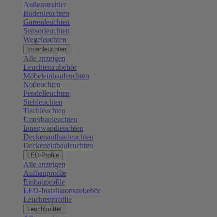
Außenstrahler
Bodenleuchten
Gartenleuchten
Sensorleuchten
Wegeleuchten
Innenleuchten
Alle anzeigen
Leuchtenzubehör
Möbeleinbauleuchten
Notleuchten
Pendelleuchten
Stehleuchten
Tischleuchten
Unterbauleuchten
Innenwandleuchten
Deckenaufbauleuchten
Deckeneinbauleuchten
LED-Profile
Alle anzeigen
Aufbauprofile
Einbauprofile
LED-Installatonszubehör
Leuchtenprofile
Leuchtmittel