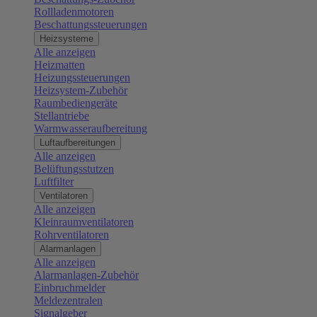
Rollladenmotoren
Beschattungssteuerungen
Heizsysteme
Alle anzeigen
Heizmatten
Heizungssteuerungen
Heizsystem-Zubehör
Raumbediengeräte
Stellantriebe
Warmwasseraufbereitung
Luftaufbereitungen
Alle anzeigen
Belüftungsstutzen
Luftfilter
Ventilatoren
Alle anzeigen
Kleinraumventilatoren
Rohrventilatoren
Alarmanlagen
Alle anzeigen
Alarmanlagen-Zubehör
Einbruchmelder
Meldezentralen
Signalgeber