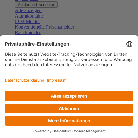
Melder und Sensoren
Alle anzeigen
Alarmkontakte
CO2-Melder
Konventionelle Präsenzmelder
Rauchmelder
Konventionelle Bewegungsmelder
Gefahrenmelder
Zubehör Melder und Sensoren
Türsprechanlagen
Alle anzeigen
Außenstationen
Innenstationen
Klingeltaster und Gongs
Sprechanlagen-Sets
Sprechanlagen-Systemmodule
Zubehör Türkommunikation
Videoüberwachung
Alle anzeigen
Überwachungskameras
Zubehör Videoüberwachung
Zutrittskontrolle
Alle anzeigen
Codetastaturen