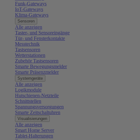
Funk-Gateways
IoT-Gateways
Klima-Gateways
Sensoren
Alle anzeigen
Taster- und Sensoreingänge
Tür- und Fensterkontakte
Messtechnik
Tastsensoren
Wetterstationen
Zubehör Tastsensoren
Smarte Bewegungsmelder
Smarte Präsenzmelder
Systemgeräte
Alle anzeigen
Logikmodule
Hutschienen-Netzteile
Schnittstellen
Spannungsversorgungen
Smarte Zeitschaltuhren
Visualisierungen
Alle anzeigen
Smart Home Server
Tablet-Halterungen