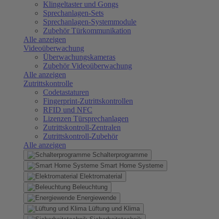
Klingeltaster und Gongs
Sprechanlagen-Sets
Sprechanlagen-Systemmodule
Zubehör Türkommunikation
Alle anzeigen
Videoüberwachung
Überwachungskameras
Zubehör Videoüberwachung
Alle anzeigen
Zutrittskontrolle
Codetastaturen
Fingerprint-Zutrittskontrollen
RFID und NFC
Lizenzen Türsprechanlagen
Zutrittskontroll-Zentralen
Zutrittskontroll-Zubehör
Alle anzeigen
Schalterprogramme
Smart Home Systeme
Elektromaterial
Beleuchtung
Energiewende
Lüftung und Klima