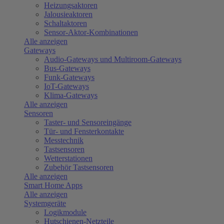
Heizungsaktoren
Jalousieaktoren
Schaltaktoren
Sensor-Aktor-Kombinationen
Alle anzeigen
Gateways
Audio-Gateways und Multiroom-Gateways
Bus-Gateways
Funk-Gateways
IoT-Gateways
Klima-Gateways
Alle anzeigen
Sensoren
Taster- und Sensoreingänge
Tür- und Fensterkontakte
Messtechnik
Tastsensoren
Wetterstationen
Zubehör Tastsensoren
Alle anzeigen
Smart Home Apps
Alle anzeigen
Systemgeräte
Logikmodule
Hutschienen-Netzteile