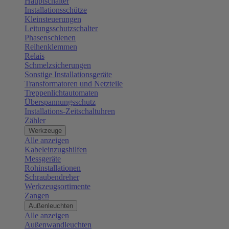
Hauptschalter
Installationsschütze
Kleinsteuerungen
Leitungsschutzschalter
Phasenschienen
Reihenklemmen
Relais
Schmelzsicherungen
Sonstige Installationsgeräte
Transformatoren und Netzteile
Treppenlichtautomaten
Überspannungsschutz
Installations-Zeitschaltuhren
Zähler
Werkzeuge
Alle anzeigen
Kabeleinzugshilfen
Messgeräte
Rohinstallationen
Schraubendreher
Werkzeugsortimente
Zangen
Außenleuchten
Alle anzeigen
Außenwandleuchten