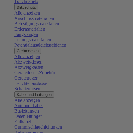
Touchpanels
Blitzschutz
Alle anzeigen
Anschlussmaterialien
Befestigungsmaterialien
Erdermaterialien
Fangstangen
Leitungsmaterialien
Potentialausgleichsschienen
Gerätedosen
Alle anzeigen
Abzweigdosen
Abzweigkästen
Gerätedosen-Zubehör
Geräteträger
Leuchtenauslässe
Schalterdosen
Kabel und Leitungen
Alle anzeigen
Antennenkabel
Busleitungen
Datenleitungen
Erdkabel
Gummischlauchleitungen
Kabelverbinder