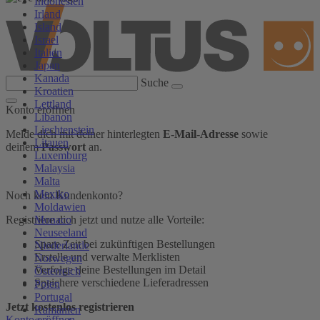
Indonesien
Irland
Island
Israel
Italien
Japan
Kanada
Suche
Kroatien
Lettland
Konto eröffnen
Libanon
Liechtenstein
Melde dich mit deiner hinterlegten
E-Mail-Adresse
sowie
Litauen
deinem
Passwort
an.
Luxemburg
Malaysia
Malta
Mexiko
Noch kein Kundenkonto?
Moldawien
Monaco
Registriere dich jetzt und nutze alle Vorteile:
Neuseeland
Spare Zeit bei zukünftigen Bestellungen
Niederlande
Erstelle und verwalte Merklisten
Norwegen
Verfolge deine Bestellungen im Detail
Österreich
Speichere verschiedene Lieferadressen
Polen
Portugal
Jetzt kostenlos registrieren
Rumänien
Konto eröffnen