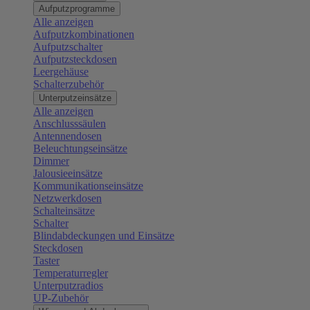
Aufputzprogramme
Alle anzeigen
Aufputzkombinationen
Aufputzschalter
Aufputzsteckdosen
Leergehäuse
Schalterzubehör
Unterputzeinsätze
Alle anzeigen
Anschlusssäulen
Antennendosen
Beleuchtungseinsätze
Dimmer
Jalousieeinsätze
Kommunikationseinsätze
Netzwerkdosen
Schalteinsätze
Schalter
Blindabdeckungen und Einsätze
Steckdosen
Taster
Temperaturregler
Unterputzradios
UP-Zubehör