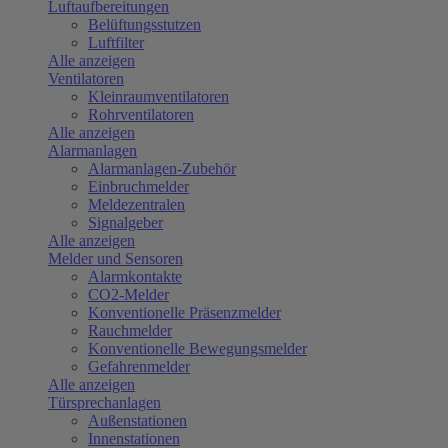
Luftaufbereitungen
Belüftungsstutzen
Luftfilter
Alle anzeigen
Ventilatoren
Kleinraumventilatoren
Rohrventilatoren
Alle anzeigen
Alarmanlagen
Alarmanlagen-Zubehör
Einbruchmelder
Meldezentralen
Signalgeber
Alle anzeigen
Melder und Sensoren
Alarmkontakte
CO2-Melder
Konventionelle Präsenzmelder
Rauchmelder
Konventionelle Bewegungsmelder
Gefahrenmelder
Alle anzeigen
Türsprechanlagen
Außenstationen
Innenstationen