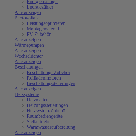
Energiemanager
Energiezähler
Alle anzeigen
Photovoltaik
Leistungsoptimierer
Montagematerial
PV-Zubehör
Alle anzeigen
Wärmepumpen
Alle anzeigen
Wechselrichter
Alle anzeigen
Beschattungen
Beschattungs-Zubehör
Rollladenmotoren
Beschattungssteuerungen
Alle anzeigen
Heizsysteme
Heizmatten
Heizungssteuerungen
Heizsystem-Zubehör
Raumbediengeräte
Stellantriebe
Warmwasseraufbereitung
Alle anzeigen