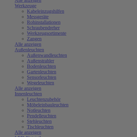
Alle anzeigen
Werkzeuge
Kabeleinzugshilfen
Messgeräte
Rohinstallationen
Schraubendreher
Werkzeugsortimente
Zangen
Alle anzeigen
Außenleuchten
Außenwandleuchten
Außenstrahler
Bodenleuchten
Gartenleuchten
Sensorleuchten
Wegeleuchten
Alle anzeigen
Innenleuchten
Leuchtenzubehör
Möbeleinbauleuchten
Notleuchten
Pendelleuchten
Stehleuchten
Tischleuchten
Alle anzeigen