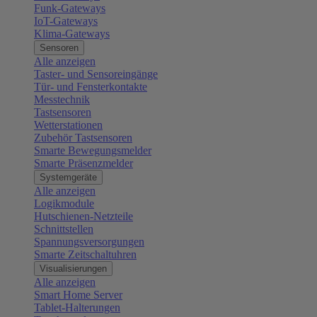
Funk-Gateways
IoT-Gateways
Klima-Gateways
Sensoren
Alle anzeigen
Taster- und Sensoreingänge
Tür- und Fensterkontakte
Messtechnik
Tastsensoren
Wetterstationen
Zubehör Tastsensoren
Smarte Bewegungsmelder
Smarte Präsenzmelder
Systemgeräte
Alle anzeigen
Logikmodule
Hutschienen-Netzteile
Schnittstellen
Spannungsversorgungen
Smarte Zeitschaltuhren
Visualisierungen
Alle anzeigen
Smart Home Server
Tablet-Halterungen