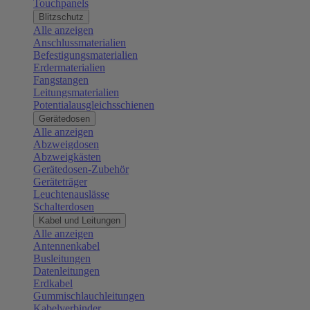
Touchpanels
Blitzschutz
Alle anzeigen
Anschlussmaterialien
Befestigungsmaterialien
Erdermaterialien
Fangstangen
Leitungsmaterialien
Potentialausgleichsschienen
Gerätedosen
Alle anzeigen
Abzweigdosen
Abzweigkästen
Gerätedosen-Zubehör
Geräteträger
Leuchtenauslässe
Schalterdosen
Kabel und Leitungen
Alle anzeigen
Antennenkabel
Busleitungen
Datenleitungen
Erdkabel
Gummischlauchleitungen
Kabelverbinder