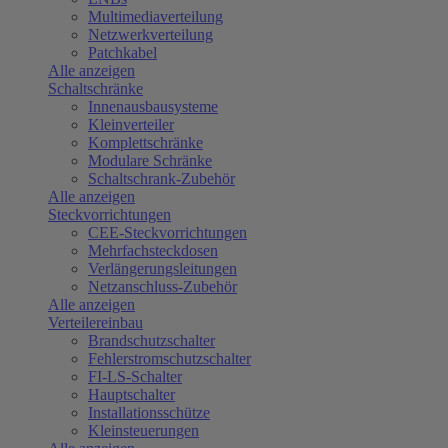
Multimediaverteilung
Netzwerkverteilung
Patchkabel
Alle anzeigen
Schaltschränke
Innenausbausysteme
Kleinverteiler
Komplettschränke
Modulare Schränke
Schaltschrank-Zubehör
Alle anzeigen
Steckvorrichtungen
CEE-Steckvorrichtungen
Mehrfachsteckdosen
Verlängerungsleitungen
Netzanschluss-Zubehör
Alle anzeigen
Verteilereinbau
Brandschutzschalter
Fehlerstromschutzschalter
FI-LS-Schalter
Hauptschalter
Installationsschütze
Kleinsteuerungen