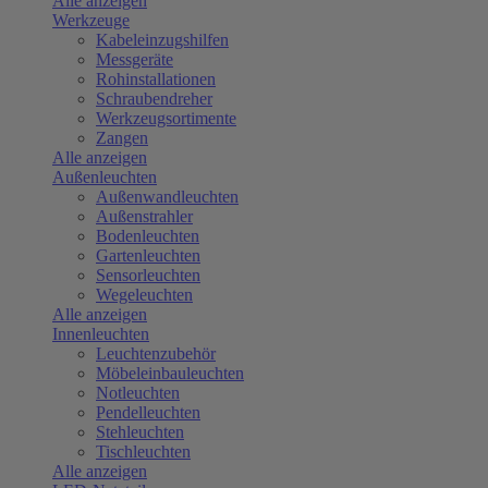
Alle anzeigen
Werkzeuge
Kabeleinzugshilfen
Messgeräte
Rohinstallationen
Schraubendreher
Werkzeugsortimente
Zangen
Alle anzeigen
Außenleuchten
Außenwandleuchten
Außenstrahler
Bodenleuchten
Gartenleuchten
Sensorleuchten
Wegeleuchten
Alle anzeigen
Innenleuchten
Leuchtenzubehör
Möbeleinbauleuchten
Notleuchten
Pendelleuchten
Stehleuchten
Tischleuchten
Alle anzeigen