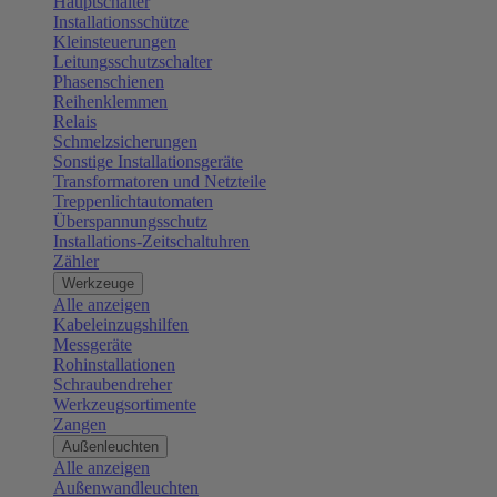
Hauptschalter
Installationsschütze
Kleinsteuerungen
Leitungsschutzschalter
Phasenschienen
Reihenklemmen
Relais
Schmelzsicherungen
Sonstige Installationsgeräte
Transformatoren und Netzteile
Treppenlichtautomaten
Überspannungsschutz
Installations-Zeitschaltuhren
Zähler
Werkzeuge
Alle anzeigen
Kabeleinzugshilfen
Messgeräte
Rohinstallationen
Schraubendreher
Werkzeugsortimente
Zangen
Außenleuchten
Alle anzeigen
Außenwandleuchten