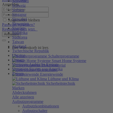
Schweden
Anmelden
Schweiz
Serbien
Singapur
Slowakei
Angemeldet bleiben
Slowenien
Passwort vergessen?
Spanien
Registriere dich jetzt.
Südafrika
Anmelden
Südkorea
Taiwan
Thailand
Der Warenkorb ist leer.
Tschechische Republik
Ukraine
Schalterprogramme
Ungarn
Smart Home Systeme
Vereinigte Arabische Emirate
Elektromaterial
Vereinigte Staaten von Amerika
Beleuchtung
Zypern
Energiewende
Lüftung und Klima
Sicherheitstechnik
Marken
Abdeckrahmen
Alle anzeigen
Aufputzprogramme
Aufputzkombinationen
Aufputzschalter