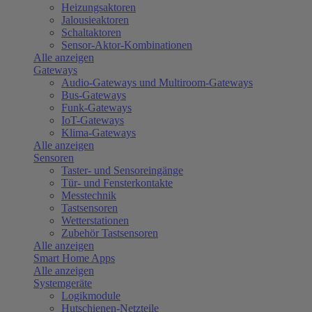
Heizungsaktoren
Jalousieaktoren
Schaltaktoren
Sensor-Aktor-Kombinationen
Alle anzeigen
Gateways
Audio-Gateways und Multiroom-Gateways
Bus-Gateways
Funk-Gateways
IoT-Gateways
Klima-Gateways
Alle anzeigen
Sensoren
Taster- und Sensoreingänge
Tür- und Fensterkontakte
Messtechnik
Tastsensoren
Wetterstationen
Zubehör Tastsensoren
Alle anzeigen
Smart Home Apps
Alle anzeigen
Systemgeräte
Logikmodule
Hutschienen-Netzteile