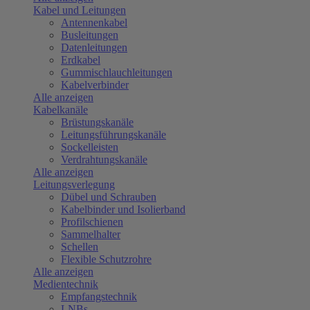
Kabel und Leitungen
Antennenkabel
Busleitungen
Datenleitungen
Erdkabel
Gummischlauchleitungen
Kabelverbinder
Alle anzeigen
Kabelkanäle
Brüstungskanäle
Leitungsführungskanäle
Sockelleisten
Verdrahtungskanäle
Alle anzeigen
Leitungsverlegung
Dübel und Schrauben
Kabelbinder und Isolierband
Profilschienen
Sammelhalter
Schellen
Flexible Schutzrohre
Alle anzeigen
Medientechnik
Empfangstechnik
LNBs