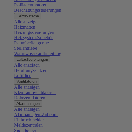
Rollladenmotoren
Beschattungssteuerungen
Heizsysteme
Alle anzeigen
Heizmatten
Heizungssteuerungen
Heizsystem-Zubehör
Raumbediengeräte
Stellantriebe
Warmwasseraufbereitung
Luftaufbereitungen
Alle anzeigen
Belüftungsstutzen
Luftfilter
Ventilatoren
Alle anzeigen
Kleinraumventilatoren
Rohrventilatoren
Alarmanlagen
Alle anzeigen
Alarmanlagen-Zubehör
Einbruchmelder
Meldezentralen
Signalgeber