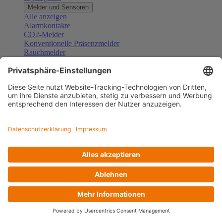
Melder und Sensoren
Alle anzeigen
Alarmkontakte
CO2-Melder
Konventionelle Präsenzmelder
Rauchmelder
Konventionelle Bewegungsmelder
Gefahrenmelder
Zubehör Melder und Sensoren
Türsprechanlagen
Alle anzeigen
Außenstationen
Innenstationen
Klingeltaster und Gongs
Sprechanlagen-Sets
Sprechanlagen-Systemmodule
Zubehör Türkommunikation
Videoüberwachung
Alle anzeigen
Überwachungskameras
Zubehör Videoüberwachung
Zutrittskontrolle
Alle anzeigen
Codetastaturen