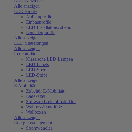
LED-Netzteile
Alle anzeigen
LED-Profile
Aufbauprofile
Einbauprofile
LED-Installatonszubehör
Leuchtenprofile
Alle anzeigen
LED-Steuerungen
Alle anzeigen
Leuchtmittel
Klassische LED-Lampen
LED-Panels
LED-Spots
LED-Strips
Alle anzeigen
E-Mobilität
Zubehör E-Mobilität
Ladekabel
Software Ladeinfrastruktur
Wallbox-Standfüße
Wallboxen
Alle anzeigen
Energiemanagement
Stromwandler