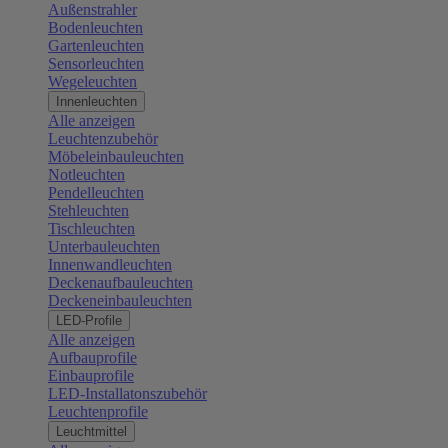
Außenstrahler
Bodenleuchten
Gartenleuchten
Sensorleuchten
Wegeleuchten
Innenleuchten
Alle anzeigen
Leuchtenzubehör
Möbeleinbauleuchten
Notleuchten
Pendelleuchten
Stehleuchten
Tischleuchten
Unterbauleuchten
Innenwandleuchten
Deckenaufbauleuchten
Deckeneinbauleuchten
LED-Profile
Alle anzeigen
Aufbauprofile
Einbauprofile
LED-Installatonszubehör
Leuchtenprofile
Leuchtmittel