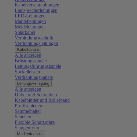
Kabelverschraubungen
Lautsprecherleitungen
LED-Leitungen
Mantelleitungen
Meldeleitungen
Solarkabel
Verbindungstechnik
Verdrahtungsleitungen
Kabelkanäle
Alle anzeigen
Brüstungskanäle
Leitungsführungskanäle
Sockelleisten
Verdrahtungskanäle
Leitungsverlegung
Alle anzeigen
Dübel und Schrauben
Kabelbinder und Isolierband
Profilschienen
Sammelhalter
Schellen
Flexible Schutzrohre
Stangenrohre
Medientechnik