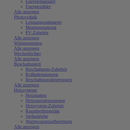
Energiemanager
Energiezähler
Alle anzeigen
Photovoltaik
Leistungsoptimierer
Montagematerial
PV-Zubehör
Alle anzeigen
Wärmepumpen
Alle anzeigen
Wechselrichter
Alle anzeigen
Beschattungen
Beschattungs-Zubehör
Rollladenmotoren
Beschattungssteuerungen
Alle anzeigen
Heizsysteme
Heizmatten
Heizungssteuerungen
Heizsystem-Zubehör
Raumbediengeräte
Stellantriebe
Warmwasseraufbereitung
Alle anzeigen