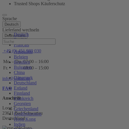
Trusted Shops Käuferschutz
Sprache
Deutsch
Lieferland wechseln
Deutsch
Deutschland
English
Hilfe
Français
+49 (0) 451 989 030
Australien
Belgien
Mo. – Do.
07:00 – 16:00
Brasilien
Bulgarien
Fr.
08:00 – 15:00
China
Dänemark
info@voltus.de
Deutschland
Estland
FAQ
Finnland
Anschrift
Frankreich
Georgien
Loog 7
Griechenland
23611 Bad Schwartau
Großbritannien
Deutschland
Hong Kong
Indien