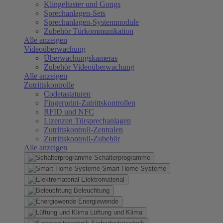
Klingeltaster und Gongs
Sprechanlagen-Sets
Sprechanlagen-Systemmodule
Zubehör Türkommunikation
Alle anzeigen
Videoüberwachung
Überwachungskameras
Zubehör Videoüberwachung
Alle anzeigen
Zutrittskontrolle
Codetastaturen
Fingerprint-Zutrittskontrollen
RFID und NFC
Lizenzen Türsprechanlagen
Zutrittskontroll-Zentralen
Zutrittskontroll-Zubehör
Alle anzeigen
Schalterprogramme
Smart Home Systeme
Elektromaterial
Beleuchtung
Energiewende
Lüftung und Klima