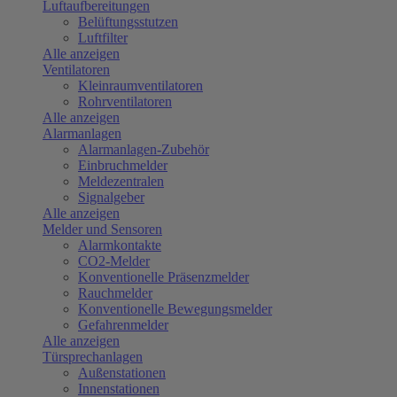
Luftaufbereitungen
Belüftungsstutzen
Luftfilter
Alle anzeigen
Ventilatoren
Kleinraumventilatoren
Rohrventilatoren
Alle anzeigen
Alarmanlagen
Alarmanlagen-Zubehör
Einbruchmelder
Meldezentralen
Signalgeber
Alle anzeigen
Melder und Sensoren
Alarmkontakte
CO2-Melder
Konventionelle Präsenzmelder
Rauchmelder
Konventionelle Bewegungsmelder
Gefahrenmelder
Alle anzeigen
Türsprechanlagen
Außenstationen
Innenstationen