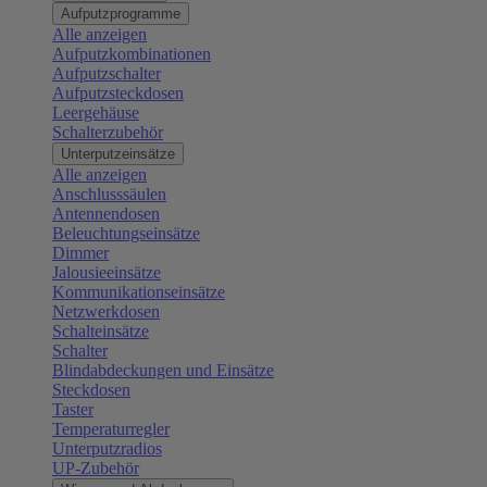
Aufputzprogramme
Alle anzeigen
Aufputzkombinationen
Aufputzschalter
Aufputzsteckdosen
Leergehäuse
Schalterzubehör
Unterputzeinsätze
Alle anzeigen
Anschlusssäulen
Antennendosen
Beleuchtungseinsätze
Dimmer
Jalousieeinsätze
Kommunikationseinsätze
Netzwerkdosen
Schalteinsätze
Schalter
Blindabdeckungen und Einsätze
Steckdosen
Taster
Temperaturregler
Unterputzradios
UP-Zubehör