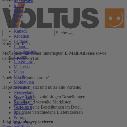
Indonesien
Irland
Island
Israel
Italien
Japan
Kanada
Suche
Kroatien
Lettland
Konto eröffnen
Libanon
Liechtenstein
Melde dich mit deiner hinterlegten
E-Mail-Adresse
sowie
Litauen
deinem
Passwort
an.
Luxemburg
Malaysia
Malta
Mexiko
Noch kein Kundenkonto?
Moldawien
Monaco
Registriere dich jetzt und nutze alle Vorteile:
Neuseeland
Spare Zeit bei zukünftigen Bestellungen
Niederlande
Erstelle und verwalte Merklisten
Norwegen
Verfolge deine Bestellungen im Detail
Österreich
Speichere verschiedene Lieferadressen
Polen
Portugal
Jetzt kostenlos registrieren
Rumänien
Konto eröffnen