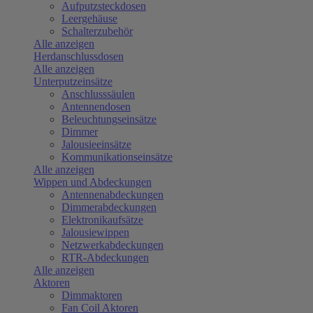
Aufputzsteckdosen
Leergehäuse
Schalterzubehör
Alle anzeigen
Herdanschlussdosen
Alle anzeigen
Unterputzeinsätze
Anschlusssäulen
Antennendosen
Beleuchtungseinsätze
Dimmer
Jalousieeinsätze
Kommunikationseinsätze
Alle anzeigen
Wippen und Abdeckungen
Antennenabdeckungen
Dimmerabdeckungen
Elektronikaufsätze
Jalousiewippen
Netzwerkabdeckungen
RTR-Abdeckungen
Alle anzeigen
Aktoren
Dimmaktoren
Fan Coil Aktoren