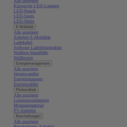
Alle anzeigen
Klassische LED-Lampen
LED-Panels
LED-Spots
LED-Strips
E-Mobilität
Alle anzeigen
Zubehör E-Mobilität
Ladekabel
Software Ladeinfrastruktur
Wallbox-Standfüße
Wallboxen
Energiemanagement
Alle anzeigen
Stromwandler
Energiemanager
Energiezähler
Photovoltaik
Alle anzeigen
Leistungsoptimierer
Montagematerial
PV-Zubehör
Beschattungen
Alle anzeigen
Beschattungs-Zubehör