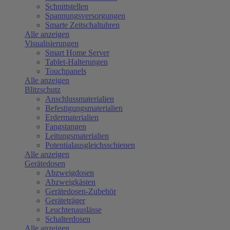
Schnittstellen
Spannungsversorgungen
Smarte Zeitschaltuhren
Alle anzeigen
Visualisierungen
Smart Home Server
Tablet-Halterungen
Touchpanels
Alle anzeigen
Blitzschutz
Anschlussmaterialien
Befestigungsmaterialien
Erdermaterialien
Fangstangen
Leitungsmaterialien
Potentialausgleichsschienen
Alle anzeigen
Gerätedosen
Abzweigdosen
Abzweigkästen
Gerätedosen-Zubehör
Geräteträger
Leuchtenauslässe
Schalterdosen
Alle anzeigen