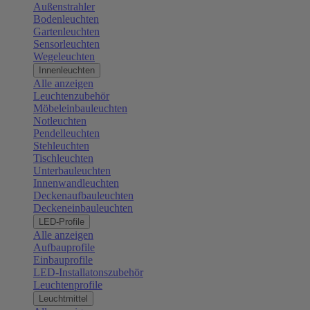
Außenstrahler
Bodenleuchten
Gartenleuchten
Sensorleuchten
Wegeleuchten
Innenleuchten
Alle anzeigen
Leuchtenzubehör
Möbeleinbauleuchten
Notleuchten
Pendelleuchten
Stehleuchten
Tischleuchten
Unterbauleuchten
Innenwandleuchten
Deckenaufbauleuchten
Deckeneinbauleuchten
LED-Profile
Alle anzeigen
Aufbauprofile
Einbauprofile
LED-Installatonszubehör
Leuchtenprofile
Leuchtmittel