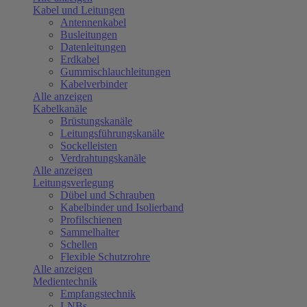
Kabel und Leitungen
Antennenkabel
Busleitungen
Datenleitungen
Erdkabel
Gummischlauchleitungen
Kabelverbinder
Alle anzeigen
Kabelkanäle
Brüstungskanäle
Leitungsführungskanäle
Sockelleisten
Verdrahtungskanäle
Alle anzeigen
Leitungsverlegung
Dübel und Schrauben
Kabelbinder und Isolierband
Profilschienen
Sammelhalter
Schellen
Flexible Schutzrohre
Alle anzeigen
Medientechnik
Empfangstechnik
LNBs