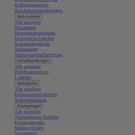
Rollladenmotoren
Beschattungssteuerungen
Heizsysteme
Alle anzeigen
Heizmatten
Heizungssteuerungen
Heizsystem-Zubehör
Raumbediengeräte
Stellantriebe
Warmwasseraufbereitung
Luftaufbereitungen
Alle anzeigen
Belüftungsstutzen
Luftfilter
Ventilatoren
Alle anzeigen
Kleinraumventilatoren
Rohrventilatoren
Alarmanlagen
Alle anzeigen
Alarmanlagen-Zubehör
Einbruchmelder
Meldezentralen
Signalgeber