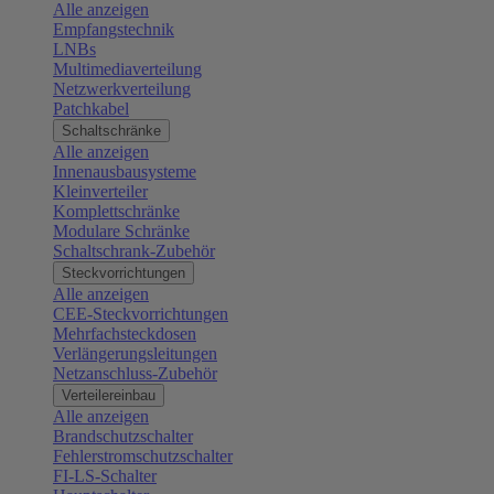
Alle anzeigen
Empfangstechnik
LNBs
Multimediaverteilung
Netzwerkverteilung
Patchkabel
Schaltschränke
Alle anzeigen
Innenausbausysteme
Kleinverteiler
Komplettschränke
Modulare Schränke
Schaltschrank-Zubehör
Steckvorrichtungen
Alle anzeigen
CEE-Steckvorrichtungen
Mehrfachsteckdosen
Verlängerungsleitungen
Netzanschluss-Zubehör
Verteilereinbau
Alle anzeigen
Brandschutzschalter
Fehlerstromschutzschalter
FI-LS-Schalter