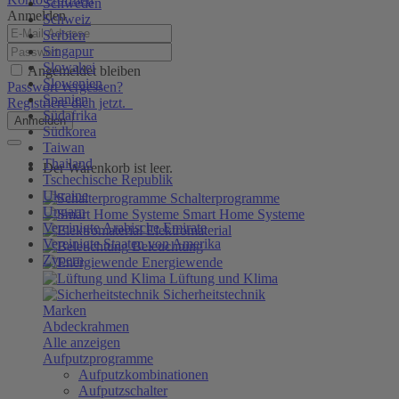
Schweden
Anmelden
Schweiz
Serbien
Singapur
Slowakei
Angemeldet bleiben
Slowenien
Passwort vergessen?
Spanien
Registriere dich jetzt.
Südafrika
Anmelden
Südkorea
Taiwan
Thailand
Der Warenkorb ist leer.
Tschechische Republik
Ukraine
Schalterprogramme
Ungarn
Smart Home Systeme
Vereinigte Arabische Emirate
Elektromaterial
Vereinigte Staaten von Amerika
Beleuchtung
Zypern
Energiewende
Lüftung und Klima
Sicherheitstechnik
Marken
Abdeckrahmen
Alle anzeigen
Aufputzprogramme
Aufputzkombinationen
Aufputzschalter