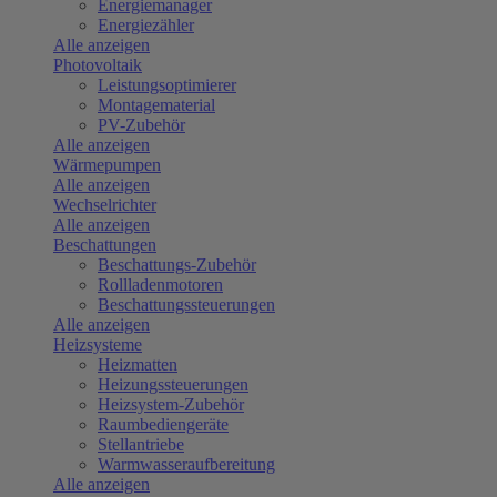
Energiemanager
Energiezähler
Alle anzeigen
Photovoltaik
Leistungsoptimierer
Montagematerial
PV-Zubehör
Alle anzeigen
Wärmepumpen
Alle anzeigen
Wechselrichter
Alle anzeigen
Beschattungen
Beschattungs-Zubehör
Rollladenmotoren
Beschattungssteuerungen
Alle anzeigen
Heizsysteme
Heizmatten
Heizungssteuerungen
Heizsystem-Zubehör
Raumbediengeräte
Stellantriebe
Warmwasseraufbereitung
Alle anzeigen