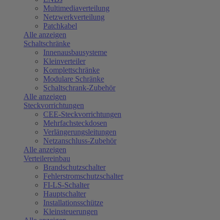
Multimediaverteilung
Netzwerkverteilung
Patchkabel
Alle anzeigen
Schaltschränke
Innenausbausysteme
Kleinverteiler
Komplettschränke
Modulare Schränke
Schaltschrank-Zubehör
Alle anzeigen
Steckvorrichtungen
CEE-Steckvorrichtungen
Mehrfachsteckdosen
Verlängerungsleitungen
Netzanschluss-Zubehör
Alle anzeigen
Verteilereinbau
Brandschutzschalter
Fehlerstromschutzschalter
FI-LS-Schalter
Hauptschalter
Installationsschütze
Kleinsteuerungen