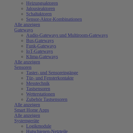
Heizungsaktoren
Jalousieaktoren
Schaltaktoren
Sensor-Aktor-Kombinationen
Alle anzeigen
Gateways
Audio-Gateways und Multiroom-Gateways
Bus-Gateways
Funk-Gateways
IoT-Gateways
Klima-Gateways
Alle anzeigen
Sensoren
Taster- und Sensoreingänge
Tür- und Fensterkontakte
Messtechnik
Tastsensoren
Wetterstationen
Zubehör Tastsensoren
Alle anzeigen
Smart Home Apps
Alle anzeigen
Systemgeräte
Logikmodule
Hutschienen-Netzteile