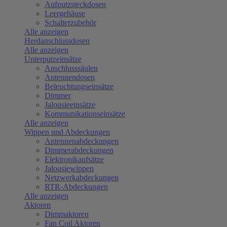
Aufputzsteckdosen
Leergehäuse
Schalterzubehör
Alle anzeigen
Herdanschlussdosen
Alle anzeigen
Unterputzeinsätze
Anschlusssäulen
Antennendosen
Beleuchtungseinsätze
Dimmer
Jalousieeinsätze
Kommunikationseinsätze
Alle anzeigen
Wippen und Abdeckungen
Antennenabdeckungen
Dimmerabdeckungen
Elektronikaufsätze
Jalousiewippen
Netzwerkabdeckungen
RTR-Abdeckungen
Alle anzeigen
Aktoren
Dimmaktoren
Fan Coil Aktoren