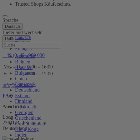
Trusted Shops Käuferschutz
Sprache
Deutsch
Lieferland wechseln
Deutsch
Deutschland
English
Hilfe
Français
+49 (0) 451 989 030
Australien
Belgien
Mo. – Do.
07:00 – 16:00
Brasilien
Bulgarien
Fr.
08:00 – 15:00
China
Dänemark
info@voltus.de
Deutschland
Estland
FAQ
Finnland
Anschrift
Frankreich
Georgien
Loog 7
Griechenland
23611 Bad Schwartau
Großbritannien
Deutschland
Hong Kong
Indien