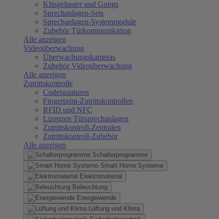
Klingeltaster und Gongs
Sprechanlagen-Sets
Sprechanlagen-Systemmodule
Zubehör Türkommunikation
Alle anzeigen
Videoüberwachung
Überwachungskameras
Zubehör Videoüberwachung
Alle anzeigen
Zutrittskontrolle
Codetastaturen
Fingerprint-Zutrittskontrollen
RFID und NFC
Lizenzen Türsprechanlagen
Zutrittskontroll-Zentralen
Zutrittskontroll-Zubehör
Alle anzeigen
Schalterprogramme
Smart Home Systeme
Elektromaterial
Beleuchtung
Energiewende
Lüftung und Klima