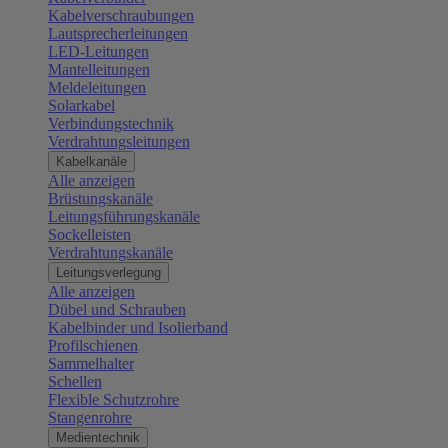
Kabelverschraubungen
Lautsprecherleitungen
LED-Leitungen
Mantelleitungen
Meldeleitungen
Solarkabel
Verbindungstechnik
Verdrahtungsleitungen
Kabelkanäle
Alle anzeigen
Brüstungskanäle
Leitungsführungskanäle
Sockelleisten
Verdrahtungskanäle
Leitungsverlegung
Alle anzeigen
Dübel und Schrauben
Kabelbinder und Isolierband
Profilschienen
Sammelhalter
Schellen
Flexible Schutzrohre
Stangenrohre
Medientechnik