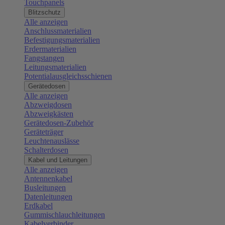
Touchpanels
Blitzschutz
Alle anzeigen
Anschlussmaterialien
Befestigungsmaterialien
Erdermaterialien
Fangstangen
Leitungsmaterialien
Potentialausgleichsschienen
Gerätedosen
Alle anzeigen
Abzweigdosen
Abzweigkästen
Gerätedosen-Zubehör
Geräteträger
Leuchtenauslässe
Schalterdosen
Kabel und Leitungen
Alle anzeigen
Antennenkabel
Busleitungen
Datenleitungen
Erdkabel
Gummischlauchleitungen
Kabelverbinder