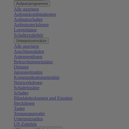
Aufputzprogramme
Alle anzeigen
Aufputzkombinationen
Aufputzschalter
Aufputzsteckdosen
Leergehäuse
Schalterzubehör
Unterputzeinsätze
Alle anzeigen
Anschlusssäulen
Antennendosen
Beleuchtungseinsätze
Dimmer
Jalousieeinsätze
Kommunikationseinsätze
Netzwerkdosen
Schalteinsätze
Schalter
Blindabdeckungen und Einsätze
Steckdosen
Taster
Temperaturregler
Unterputzradios
UP-Zubehör