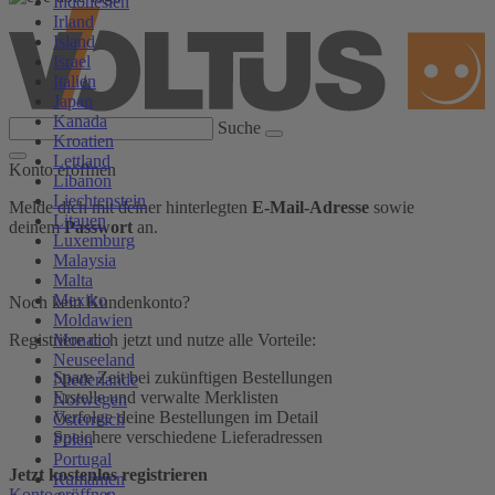
Indonesien
Irland
Island
Israel
Italien
Japan
Kanada
Suche
Kroatien
Lettland
Konto eröffnen
Libanon
Liechtenstein
Melde dich mit deiner hinterlegten
E-Mail-Adresse
sowie
Litauen
deinem
Passwort
an.
Luxemburg
Malaysia
Malta
Mexiko
Noch kein Kundenkonto?
Moldawien
Monaco
Registriere dich jetzt und nutze alle Vorteile:
Neuseeland
Spare Zeit bei zukünftigen Bestellungen
Niederlande
Erstelle und verwalte Merklisten
Norwegen
Verfolge deine Bestellungen im Detail
Österreich
Speichere verschiedene Lieferadressen
Polen
Portugal
Jetzt kostenlos registrieren
Rumänien
Konto eröffnen