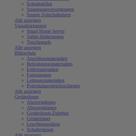
Schnittstellen
Spannungsversorgungen
Smarte Zeitschaltuhren
Alle anzeigen
Visualisierungen
Smart Home Server
Tablet-Halterungen
Touchpanels
Alle anzeigen
Blitzschutz
Anschlussmaterialien
Befestigungsmaterialien
Erdermaterialien
Fangstangen
Leitungsmaterialien
Potentialausgleichsschienen
Alle anzeigen
Gerätedosen
Abzweigdosen
Abzweigkästen
Gerätedosen-Zubehör
Geräteträger
Leuchtenauslässe
Schalterdosen
Alle anzeigen