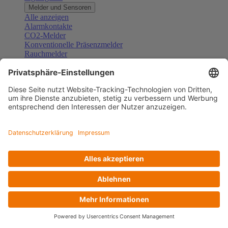
Melder und Sensoren
Alle anzeigen
Alarmkontakte
CO2-Melder
Konventionelle Präsenzmelder
Rauchmelder
Konventionelle Bewegungsmelder
Gefahrenmelder
Zubehör Melder und Sensoren
Türsprechanlagen
Alle anzeigen
Außenstationen
Innenstationen
Klingeltaster und Gongs
Sprechanlagen-Sets
Sprechanlagen-Systemmodule
Zubehör Türkommunikation
Videoüberwachung
Alle anzeigen
Überwachungskameras
Zubehör Videoüberwachung
Zutrittskontrolle
Alle anzeigen
Codetastaturen