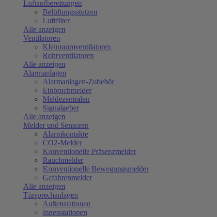
Luftaufbereitungen
Belüftungsstutzen
Luftfilter
Alle anzeigen
Ventilatoren
Kleinraumventilatoren
Rohrventilatoren
Alle anzeigen
Alarmanlagen
Alarmanlagen-Zubehör
Einbruchmelder
Meldezentralen
Signalgeber
Alle anzeigen
Melder und Sensoren
Alarmkontakte
CO2-Melder
Konventionelle Präsenzmelder
Rauchmelder
Konventionelle Bewegungsmelder
Gefahrenmelder
Alle anzeigen
Türsprechanlagen
Außenstationen
Innenstationen