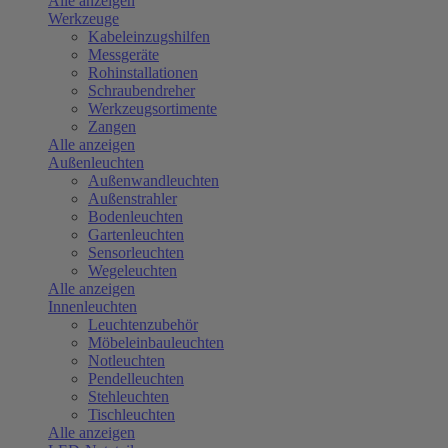
Alle anzeigen
Werkzeuge
Kabeleinzugshilfen
Messgeräte
Rohinstallationen
Schraubendreher
Werkzeugsortimente
Zangen
Alle anzeigen
Außenleuchten
Außenwandleuchten
Außenstrahler
Bodenleuchten
Gartenleuchten
Sensorleuchten
Wegeleuchten
Alle anzeigen
Innenleuchten
Leuchtenzubehör
Möbeleinbauleuchten
Notleuchten
Pendelleuchten
Stehleuchten
Tischleuchten
Alle anzeigen