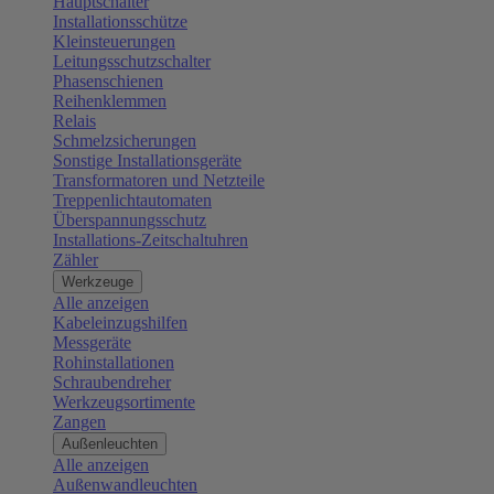
Hauptschalter
Installationsschütze
Kleinsteuerungen
Leitungsschutzschalter
Phasenschienen
Reihenklemmen
Relais
Schmelzsicherungen
Sonstige Installationsgeräte
Transformatoren und Netzteile
Treppenlichtautomaten
Überspannungsschutz
Installations-Zeitschaltuhren
Zähler
Werkzeuge
Alle anzeigen
Kabeleinzugshilfen
Messgeräte
Rohinstallationen
Schraubendreher
Werkzeugsortimente
Zangen
Außenleuchten
Alle anzeigen
Außenwandleuchten