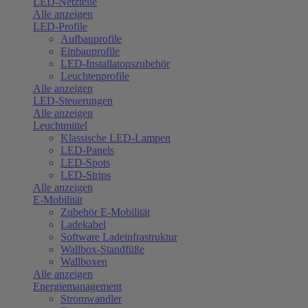
LED-Netzteile
Alle anzeigen
LED-Profile
Aufbauprofile
Einbauprofile
LED-Installatonszubehör
Leuchtenprofile
Alle anzeigen
LED-Steuerungen
Alle anzeigen
Leuchtmittel
Klassische LED-Lampen
LED-Panels
LED-Spots
LED-Strips
Alle anzeigen
E-Mobilität
Zubehör E-Mobilität
Ladekabel
Software Ladeinfrastruktur
Wallbox-Standfüße
Wallboxen
Alle anzeigen
Energiemanagement
Stromwandler