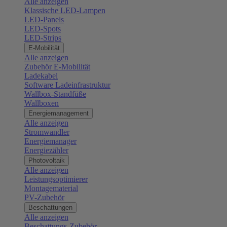
Alle anzeigen
Klassische LED-Lampen
LED-Panels
LED-Spots
LED-Strips
E-Mobilität
Alle anzeigen
Zubehör E-Mobilität
Ladekabel
Software Ladeinfrastruktur
Wallbox-Standfüße
Wallboxen
Energiemanagement
Alle anzeigen
Stromwandler
Energiemanager
Energiezähler
Photovoltaik
Alle anzeigen
Leistungsoptimierer
Montagematerial
PV-Zubehör
Beschattungen
Alle anzeigen
Beschattungs-Zubehör