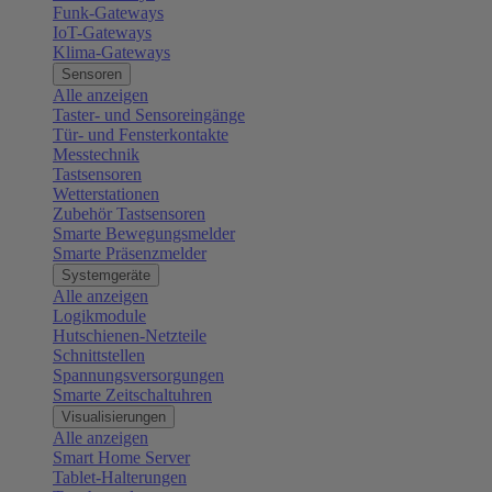
Funk-Gateways
IoT-Gateways
Klima-Gateways
Sensoren
Alle anzeigen
Taster- und Sensoreingänge
Tür- und Fensterkontakte
Messtechnik
Tastsensoren
Wetterstationen
Zubehör Tastsensoren
Smarte Bewegungsmelder
Smarte Präsenzmelder
Systemgeräte
Alle anzeigen
Logikmodule
Hutschienen-Netzteile
Schnittstellen
Spannungsversorgungen
Smarte Zeitschaltuhren
Visualisierungen
Alle anzeigen
Smart Home Server
Tablet-Halterungen